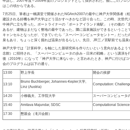
申請し、2007年度～2009年度のプロジェクトとして採択された。後にこのプ
はこの頃からである。
7月25日、筆者は一橋講堂で開催されたNGArch2007の最中に神戸大学関係
建設される好機を神戸大学はどう活かすべきかなど語り合った。この時、次世代ス
中神戸に立ち寄った。ポートライナーの「ポートアイランド南駅」（その後の「
あるが、建物はまだなく整地の最中であった。隣に温泉施設ができるということ
キャンセルとなったが、できていたら「スーパーコンピュータセントー」だった
泉もあり、ちょっと深く掘れば温泉が出るらしい。先日、JR三ノ宮駅前でも温
神戸大学では「計算科学」を軸にした新研究科を作りたいという意向があるよう
念館）に招待され、「スーパーコンピュータの歩み－日米の戦略」という講演を
後（2010年）になって「神戸大学に来ないか」と言われたとき、神戸に行けば
会のプログラムは以下の通り。
13:00
野上学長
開会の挨拶
Bruno Buchberger, Johannes-Kepler大学,
13:10
Computation: Challeng
Linz (Austria)
14:20
小柳義夫、工学院大学
スーパーコンピュータ
15:40
Amitava Majundar, SDSC
Computational Science –
17:30
懇親会（滝川会館）