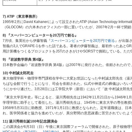
7) ATIP（東京事務所）
1995年2月にDavid Kahanerによって設立されたATIP (Asian Technolog
（GLOCOM）の六本木のオフィスの一部に置いていたが、2007年2月一杯で閉鎖し、vir
8) 『スーパーコンピューターを20万円で創る』
7月頃、集英社から伊藤智義『
スーパーコンピューターを20万円で創る
』が出版
智義の3人でGRAPE-1を作った話である。著者の伊藤智義は、最初作ったあと
用計算機をつくるプロジェクトをJSTのさきがけやSORSTで挑戦している。ただ
9) 『岩波数学辞典 第4版』
日本数学会編の『岩波数学辞典 第4版』は2007年に発行された。依頼されたので
10) 中村誠太郎死去
東大物理学科・物理学専門課程在学中に大変お世話になった中村誠太郎先生（湯川秀
ちばな会館で行うことになり、司会を依頼された。仏式や神道式の葬儀はいろい
うにかやり遂げた。3月28日には工学院大学（新宿）において「故 中村誠太郎先
『東京大学百年史』等によると、湯川秀樹先生は1942年11月21日から1946年
学理学部に助手として着任した。湯川秀樹先生は、1945年に東京大学の専任教
1958年5月31日に助教授、1971年1月1日に教授となられた。定年退職後は
れ、医学関係者と協力を進めていたが、異分野間の意思疎通に苦労されていたよ
11) 湯川秀樹生誕100年記念講演会
この講演会が6月3日（日）午後に東京国際フォーラムで開催された。原子核物理学