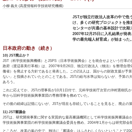
小柳 義夫 (高度情報科学技術研究機構)
JSTが独立行政法人改革の中で危
け、多くの研究プロジェクトを推
センターが共通の基本設計で次期
2007年12月25日に入札結果が
学の最先端人材育成」が始まった
日本政府の動き（続き）
10) JST廃止か？
JST（科学技術振興機構）とJSPS（日本学術振興会）とを統合せよという行革
政府（渡辺喜美行革相）は、2007年9月26日、独立行政法人（独法）を整理
働省）を廃止する方針であると発表した。この2法人は、国からの財政支援が予
ない」と指摘されていたとのことである。JSTの給与水準は知らないが、予算の
あろう。
これに応えてか、JSTの理事長が10月1日付で、元科学技術庁次官の沖村憲樹氏
年から旧科学技術振興事業団の専務理事を務めていた。
その後の経緯は記憶にないが、JSTが現在も存続していることを見ると、廃止の
11) JST審議会
JSTは、研究開発事業に関する実質的な最高審議機関として科学技術振興審議会が
学技術振興事業団の科学技術振興審議会委員を務め、2004年1月からは研究部会
ところが、改革の嵐の中で、独法に「審議会」はふさわしくないということで200