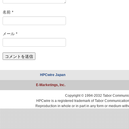
名前
*
メール
*
HPCwire Japan
E-Marketings, Inc.
Copyright © 1994-2032 Tabor Communicati
HPCwire is a registered trademark of Tabor Communications, 
Reproduction in whole or in part in any form or medium with