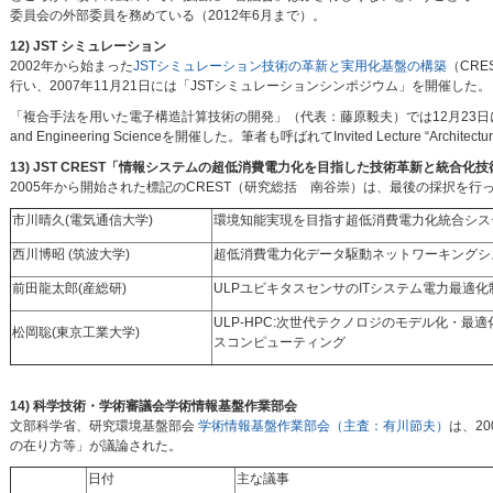
委員会の外部委員を務めている（2012年6月まで）。
12) JST シミュレーション
2002年から始まった
JSTシミュレーション技術の革新と実用化基盤の構築
（CR
行い、2007年11月21日には「JSTシミュレーションシンポジウム」を開催した。
「複合手法を用いた電子構造計算技術の開発」（代表：藤原毅夫）では12月23日にInternational Works
and Engineering Scienceを開催した。筆者も呼ばれてInvited Lecture “Architectu
13) JST CREST「情報システムの超低消費電力化を目指した技術革新と統合化技
2005年から開始された標記のCREST（研究総括 南谷崇）は、最後の採択を
市川晴久(電気通信大学)
環境知能実現を目指す超低消費電力化統合シス
西川博昭 (筑波大学)
超低消費電力化データ駆動ネットワーキングシ
前田龍太郎(産総研)
ULPユビキタスセンサのITシステム電力最適
ULP-HPC:次世代テクノロジのモデル化・
松岡聡(東京工業大学)
スコンピューティング
14) 科学技術・学術審議会学術情報基盤作業部会
文部科学省、研究環境基盤部会
学術情報基盤作業部会（主査：有川節夫）
は、2
の在り方等」が議論された。
日付
主な議事