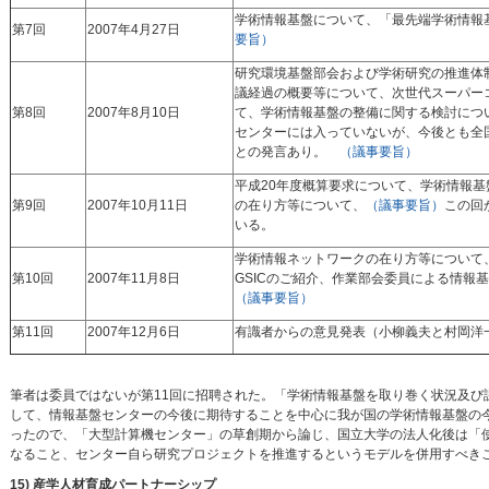
学術情報基盤について、「最先端学術情報
第7回
2007年4月27日
要旨）
研究環境基盤部会および学術研究の推進体
議経過の概要等について、次世代スーパー
第8回
2007年8月10日
て、学術情報基盤の整備に関する検討につ
センターには入っていないが、今後とも全
との発言あり。
（議事要旨）
平成20年度概算要求について、学術情報
第9回
2007年10月11日
の在り方等について、
（議事要旨）
この回
いる。
学術情報ネットワークの在り方等について
第10回
2007年11月8日
GSICのご紹介、作業部会委員による情報
（議事要旨）
第11回
2007年12月6日
有識者からの意見発表（小柳義夫と村岡洋
筆者は委員ではないが第11回に招聘された。「学術情報基盤を取り巻く状況及
して、情報基盤センターの今後に期待することを中心に我が国の学術情報基盤の
ったので、「大型計算機センター」の草創期から論じ、国立大学の法人化後は「
なること、センター自ら研究プロジェクトを推進するというモデルを併用すべきこと
15) 産学人材育成パートナーシップ