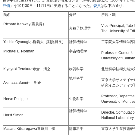
祐を中心に進められた。計算物理学研究センターからの改組拡充（2004年）から
評価
」を10月30日～11月1日に実施することになった。
委員
は以下の通り。
氏名
分野
所属・職
Richard Kenway(委員長）
Vice-Principal, Tate 
素粒子物理学
The University of Ed
Yoshio Oyanagi小柳義夫（副委員長）
計算機科学
工学院大学情報学部
Michael L. Norman
宇宙物理学
Professor, Center fo
University of Califor
Kiyoyuki Terakura寺倉 清之
物質科学
北陸科学技術先端大
地球科学
東京大学サステイナ
Akimasa Sumi住 明正
研究イニシアティブ
Professor, Departmen
Herve Philippe
生物科学
University of Montré
計算機科学
Director, Computati
Horst Simon
National Laboratory
Masaru Kitsuregawa喜連川 優
情報科学
東京大学生産技術研