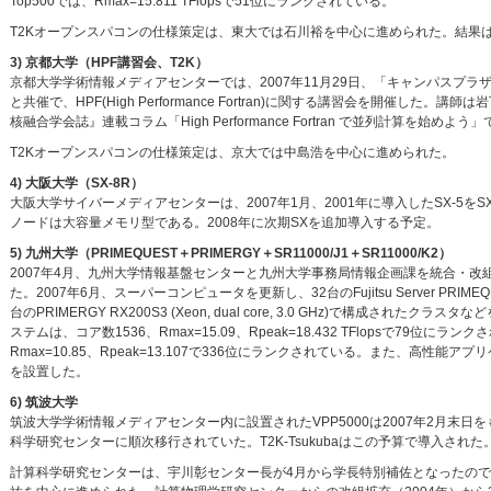
Top500では、Rmax=15.811 TFlopsで51位にランクされている。
T2Kオープンスパコンの仕様策定は、東大では石川裕を中心に進められた。結果
3) 京都大学（HPF講習会、T2K）
京都大学学術情報メディアセンターでは、2007年11月29日、「キャンパスプラ
と共催で、HPF(High Performance Fortran)に関する講習会を開催し
核融合学会誌』連載コラム「High Performance Fortran で並列計算を始めよう
T2Kオープンスパコンの仕様策定は、京大では中島浩を中心に進められた。
4) 大阪大学（SX-8R）
大阪大学サイバーメディアセンターは、2007年1月、2001年に導入したSX-5をSX
ノードは大容量メモリ型である。2008年に次期SXを追加導入する予定。
5) 九州大学（PRIMEQUEST＋PRIMERGY＋SR11000/J1＋SR11000/K2）
2007年4月、九州大学情報基盤センターと九州大学事務局情報企画課を統合・
た。2007年6月、スーパーコンピュータを更新し、32台のFujitsu Server PRIMEQUEST
台のPRIMERGY RX200S3 (Xeon, dual core, 3.0 GHz)で構成されたクラスタ
ステムは、コア数1536、Rmax=15.09、Rpeak=18.432 TFlopsで79位にラ
Rmax=10.85、Rpeak=13.107で336位にランクされている。また、高性能アプ
を設置した。
6) 筑波大学
筑波大学学術情報メディアセンター内に設置されたVPP5000は2007年2月末
科学研究センターに順次移行されていた。T2K-Tsukubaはこの予算で導入された
計算科学研究センターは、宇川彰センター長が4月から学長特別補佐となったので