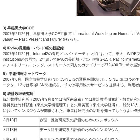
3) 早稲田大学COE
2007年2月26日、早稲田大学COE主催で“International Workshop on Numerical Ve
Japan — Past, Present and Future”を行った。
4) IPv6の長距離・バンド幅の新記録
2007年4月24日、Internet2の春期メンバ・ミーティングにおいて、東大、WIDEプロジェク
institutionsの共同で、2年続いてIPv6の長距離・バンド幅(I2-LSR, Pacific Intern
ルチストリーム、シングルストリームの両方のカテゴリーで272,400 Tb-m/sの
5）学術情報ネットワーク
2007年6月、国立情報学研究(NII)はSINET3の運用を開始した。SINET3は
ークを、L2では広域LAN間接続を、L1では専用線のサービスを提供する。利
6) 統計数理研究所
統計数理研究所（2009年9月までは港区南麻布）では統計数理研究所・教育研究
委員長は竹村彰通（東京大学情報理工）と矢島美寛（東京大学経済）、総勢18人で
においてシンポジウムが開催された。筆者は研究所の活動を知ってもらうよい機
8月13日
数理・推論研究系の評価のためのシンポジウム
8月13日
データ科学研究系の評価のためのシンポジウム
8月20日
モデリング研究系の評価のためのシンポジウム