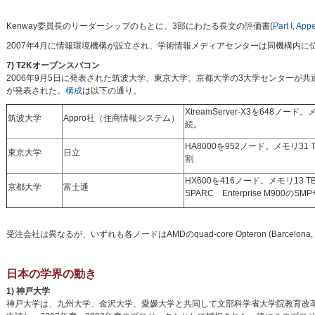
Kenway委員長のリーダーシップのもとに、3部にわたる長文の評価書(
Part I
,
Appe
2007年4月に情報環境機構が設立され、学術情報メディアセンターは同機構内に位
7) T2Kオープンスパコン
2006年9月5日に発表された筑波大学、東京大学、京都大学の3大学センターが共
が発表された。
構成
は以下の通り。
XtreamServer-X3を648ノード。メモ
筑波大学
Appro社（住商情報システム）
続。
HA8000を952ノード。メモリ31 
東京大学
日立
割
HX600を416ノード。メモリ13 TB。I
京都大学
富士通
SPARC Enterprise M900の
受注会社は異なるが、いずれも各ノードはAMDのquad-core Opteron (Barcelona,
日本の学界の動き
1) 神戸大学
神戸大学は、九州大学、金沢大学、愛媛大学と共同して文部科学省大学院教育改革支援プログ