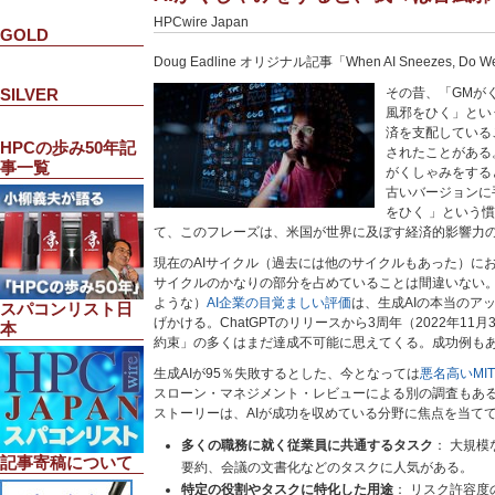
HPCwire Japan
GOLD
Doug Eadline オリジナル記事「When AI Sneezes, Do We A
SILVER
その昔、「GMが
風邪をひく」とい
済を支配している
HPCの歩み50年記
されたことがある
事一覧
がくしゃみをする
古いバージョンに
をひく 」という
て、このフレーズは、米国が世界に及ぼす経済的影響力
現在のAIサイクル（過去には他のサイクルもあった）におい
サイクルのかなりの部分を占めていることは間違いない。
ような）
AI企業の目覚ましい評価
は、生成AIの本当のア
スパコンリスト日
げかける。ChatGPTのリリースから3周年（2022年11
本
約束」の多くはまだ達成不可能に思えてくる。成功例も
生成AIが95％失敗するとした、今となっては
悪名高いMI
スローン・マネジメント・レビューによる別の調査もあ
ストーリーは、AIが成功を収めている分野に焦点を当て
多くの職務に就く従業員に共通するタスク
： 大規
記事寄稿について
要約、会議の文書化などのタスクに人気がある。
特定の役割やタスクに特化した用途
： リスク許容度