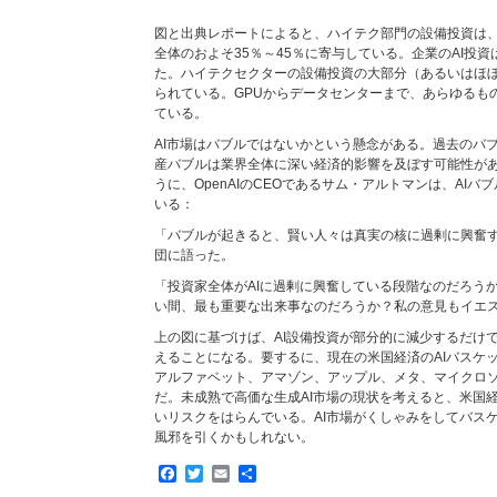
図と出典レポートによると、ハイテク部門の設備投資は、
全体のおよそ35％～45％に寄与している。企業のAI投資は
た。ハイテクセクターの設備投資の大部分（あるいはほぼ
られている。GPUからデータセンターまで、あらゆるも
ている。
AI市場はバブルではないかという懸念がある。過去のバ
産バブルは業界全体に深い経済的影響を及ぼす可能性がある。
うに、OpenAIのCEOであるサム・アルトマンは、AI
いる：
「バブルが起きると、賢い人々は真実の核に過剰に興奮
団に語った。
「投資家全体がAIに過剰に興奮している段階なのだろうか
い間、最も重要な出来事なのだろうか？私の意見もイエ
上の図に基づけば、AI設備投資が部分的に減少するだけ
えることになる。要するに、現在の米国経済のAIバスケ
アルファベット、アマゾン、アップル、メタ、マイクロ
だ。未成熟で高価な生成AI市場の現状を考えると、米国
いリスクをはらんでいる。AI市場がくしゃみをしてバス
風邪を引くかもしれない。
Facebook
Twitter
Email
共
有