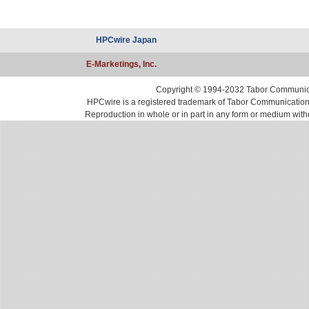
HPCwire Japan
E-Marketings, Inc.
Copyright © 1994-2032 Tabor Communicati
HPCwire is a registered trademark of Tabor Communications, 
Reproduction in whole or in part in any form or medium with