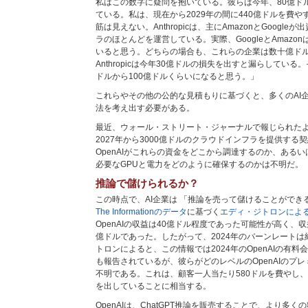
私はこの数字に疑問を抱いている。彼らは今年、80億ド
ている。私は、現在から2029年の間に440億ドルを費
筋は見えない。Anthropicは、主にAmazonとGoogle
ラのほとんどを運営している。実際、GoogleとAmazo
いると思う。どちらの場合も、これらの企業は数十億ド
Anthropicは今年30億ドルの損失を出すと漏らしてい
ドルから100億ドルくらいになると思う。」
これらやその他の公的な見積もりに基づくと、多くのAI
法を考え出す必要がある。
最近、ウォール・ストリート・ジャーナルで報じられた
2027年から3000億ドルのクラウドインフラを提供する
OpenAIがこれらの資金をどこから調達するのか、ある
必要なGPUと電力をどのように確保するのかは不明だ。
推論で儲けられるか？
この時点で、AI企業は 「推論を売って儲けることがで
The Informationのデータ
に基づく
エディ・ジトロンによ
OpenAIの収益は40億ドル程度であった可能性が高く、
億ドルであった。したがって、2024年のバーンレートは
トロンによると、この情報では2024年のOpenAIの有料
も報告されているが、彼らがどのレベルのOpenAIのプ
不明である。これは、顧客一人当たり580ドルを費やし、
を出していることに相当する。
OpenAIは、ChatGPT推論を販売することで、より多