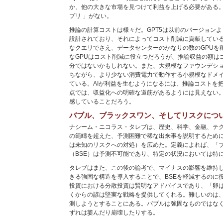
か、他の大きな市場を見つけて利益を上げる必要がある。
プリ 」がない。
推論の計算コストは様々だ。GPT5は以前のバージョン
設計されており、それによってコスト削減に貢献してい
なクエリでさえ、データセンターのかなりの数のGPUを
なGPUはコスト削減に役立つだろうが、推論収益の額は
分ではないかもしれない。また、大規模なファウンデシ
ちながら、より少ない消費電力で動作する小規模なドメ
ている。AIが利益を生むようになるには、推論コストを
点では、収益化への明確な道筋があるようには見えない。
感していることだろう。
バブル、ブラックスワン、そしてリスクにつ
ナシーム・ニコラス・タレブは、歴史、科学、金融、テ
の範疇を超えた、予測困難で稀な出来事を説明するため
は未知のリスクへの対処）を広めた。定義によれば、「
（BSE）は予測不可能であり、特定の状況においては特
タレブはまた、この後の論考で、マイナスの影響を維持
きる強固な構造を導入することで、BSEを軽減するのに
投資における分散投資は賢明なアドバイスであり、「卵
くからの諺は堅実な戦略を提供してくれる。難しいのは、
測しようとすることにある。バブルは強固なものではな
ずれは萎んだり崩壊したりする。