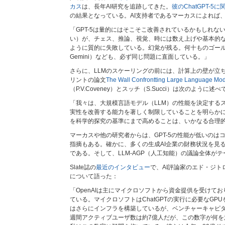
カス
は、長年AI研究を追跡してきた。
彼のChatGPT-5
の結果となっている。AI支持者であるマーカスによれば
「GPT-5は量的にはそこそこ改善されているかもしれな
い）が、チェス、推論、視覚、時には数え上げや基本的
ように質的に失敗している。幻覚が残る。何十ものゴールショ
Gemini）なども、必ず同じ問題に直面している。」
さらに、LLMのスケーリングの前には、計算上の壁が立
リントの論文
The Wall Confrontting Large Language Mod
（P.V.Coveney）とスッチ（S.Succi）は次のように述
「我々は、大規模言語モデル（LLM）の性能を決定する
実性を改善する能力を著しく制限していることを明らかに
を科学的探究の基準にまで高めることは、いかなる合理
マーカスや他の研究者からは、GPT-5の性能が低いのは
指摘もある。確かに、多くの生成AI企業の財務状況を見
である。そして、LLM-AGP（人工知能）の議論全体が
Slate誌の
最近のインタビュー
で、AI評論家のエド・ジトロンは
について語った：
「OpenAIは主にマイクロソフトから資金提供を受けて
ている。マイクロソフトはChatGPTの実行に必要なGPU
はさらにインフラを構築しているが、ベンチャーキャピタル
週間アクティブユーザ数は約7億人だが、この数字が何を