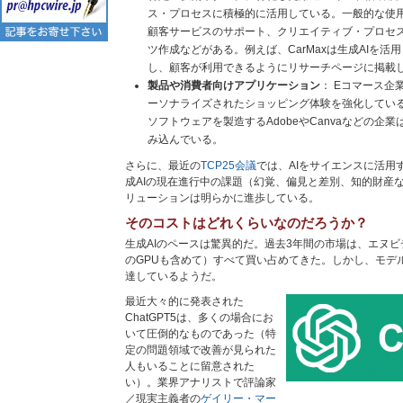
ス・プロセスに積極的に活用している。一般的な使
顧客サービスのサポート、クリエイティブ・プロセ
ツ作成などがある。例えば、CarMaxは生成AIを
し、顧客が利用できるようにリサーチページに掲載
製品や消費者向けアプリケーション
： Eコマース企
ーソナライズされたショッピング体験を強化してい
ソフトウェアを製造するAdobeやCanvaなどの企
み込んでいる。
さらに、最近の
TCP25会議
では、AIをサイエンスに活用
成AIの現在進行中の課題（幻覚、偏見と差別、知的財産な
リューションは明らかに進歩している。
そのコストはどれくらいなのだろうか？
生成AIのペースは驚異的だ。過去3年間の市場は、エヌビ
のGPUも含めて）すべて買い占めてきた。しかし、モデ
達しているようだ。
最近大々的に発表された
ChatGPT5は、多くの場合にお
いて圧倒的なものであった（特
定の問題領域で改善が見られた
人もいることに留意された
い）。業界アナリストで評論家
／現実主義者の
ゲイリー・マー