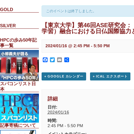
GOLD
このイベントは終了しました。
【東京大学】第46回ASE研究会
SILVER
学習）融合における日仏国際協力
HPCの歩み50年記
事一覧
2024/01/16 @ 2:45 PM
-
5:50 PM
Facebook
Twitter
Email
共
有
+ GOOGLE カレンダー
+ ICAL エクスポート
スパコンリスト日
本
詳細
日付:
2024/01/16
時間:
記事寄稿について
2:45 PM - 5:50 PM
イベントカテゴリー: