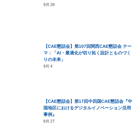
9月 28
【CAE懇話会】第107回関西CAE懇話会 テー
マ：「AI・最適化が切り拓く設計とものづく
りの未来」
9月 4
【CAE懇話会】第17回中四国CAE懇話会『中
国地区におけるデジタルイノベーション活用
事例』
8月 27