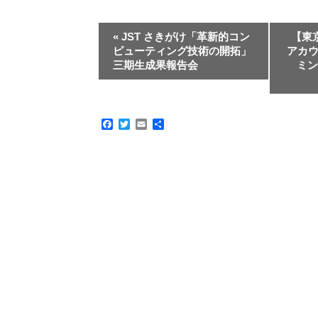
«
JST さきがけ「革新的コン
【東
ピューティング技術の開拓」
アカ
三期生成果報告会
ミン
Facebook
Twitter
Email
共
有