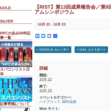
【RIST】第13回成果報告会／第9
GOLD
アムシンポジウム
SILVER
10月 22
-
10月 23
HPCの歩み50年記
Facebook
Twitter
Email
共
事一覧
有
+ GOOGLE カレンダー
+ ICAL エクスポート
詳細
スパコンリスト日
本
開始:
10月 22
終了:
10月 23
イベントカテゴリー:
ハイブリッド
,
国内会議
記事寄稿について
Web サイト: