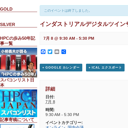
GOLD
このイベントは終了しました。
インダストリアルデジタルツインサミ
SILVER
HPCの歩み50年記
7月 8 @ 9:30 AM
-
5:30 PM
事一覧
Facebook
Twitter
Email
共
有
+ GOOGLE カレンダー
+ ICAL エクスポート
スパコンリスト日
本
詳細
日付:
7月 8
時間:
9:30 AM - 5:30 PM
記事寄稿について
イベントカテゴリー:
オンライン
,
国内会議