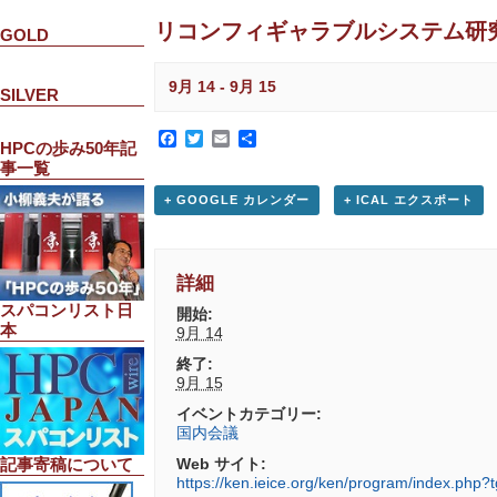
リコンフィギャラブルシステム研究会 
GOLD
9月 14
-
9月 15
SILVER
Facebook
Twitter
Email
共
HPCの歩み50年記
有
事一覧
+ GOOGLE カレンダー
+ ICAL エクスポート
詳細
スパコンリスト日
開始:
本
9月 14
終了:
9月 15
イベントカテゴリー:
国内会議
Web サイト:
記事寄稿について
https://ken.ieice.org/ken/program/index.ph