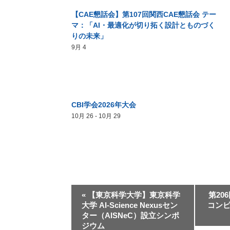
【CAE懇話会】第107回関西CAE懇話会 テー
マ：「AI・最適化が切り拓く設計とものづく
りの未来」
9月 4
CBI学会2026年大会
10月 26
-
10月 29
«
【東京科学大学】東京科学
第20
大学 AI-Science Nexusセン
コン
ター（AISNeC）設立シンポ
ジウム