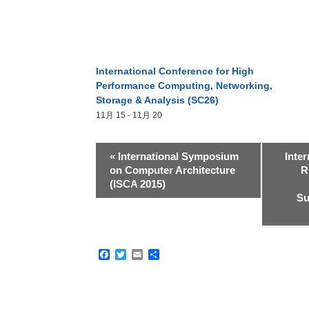
International Conference for High
Performance Computing, Networking,
Storage & Analysis (SC26)
11月 15
-
11月 20
«
International Symposium
Inte
on Computer Architecture
R
(ISCA 2015)
Su
Facebook
Twitter
Email
共
有