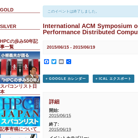
GOLD
このイベントは終了しました。
International ACM Symposium o
SILVER
Performance Distributed Compu
HPCの歩み50年記
事一覧
2015/06/15
-
2015/06/19
Facebook
Twitter
Email
共
有
+ GOOGLE カレンダー
+ ICAL エクスポート
スパコンリスト日
本
詳細
開始:
2015/06/15
終了:
記事寄稿について
2015/06/19
イベントカテゴリー: