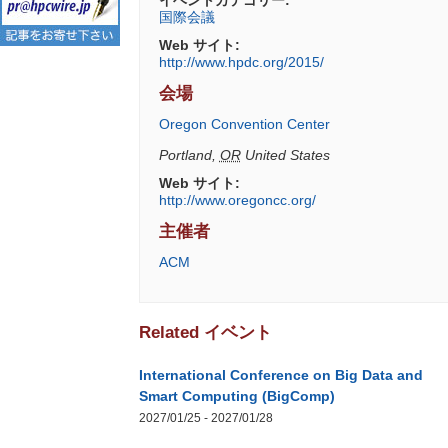
国際会議
Web サイト:
http://www.hpdc.org/2015/
会場
Oregon Convention Center
Portland
,
OR
United States
Web サイト:
http://www.oregoncc.org/
主催者
ACM
Related イベント
International Conference on Big Data and
Smart Computing (BigComp)
2027/01/25
-
2027/01/28