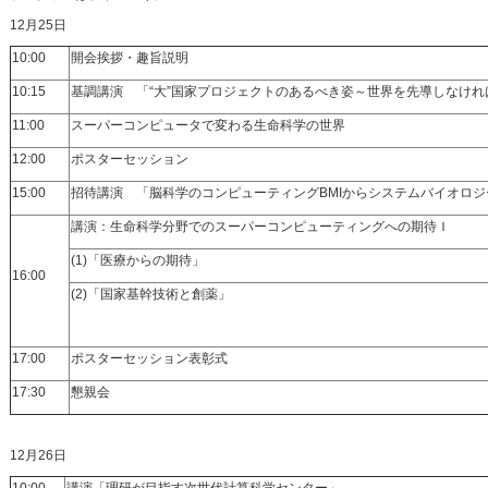
12月25日
10:00
開会挨拶・趣旨説明
10:15
基調講演 「“大”国家プロジェクトのあるべき姿～世界を先導しなけれ
11:00
スーパーコンピュータで変わる生命科学の世界
12:00
ポスターセッション
15:00
招待講演 「脳科学のコンピューティングBMIからシステムバイ
講演：生命科学分野でのスーパーコンピューティングへの期待Ｉ
(1)「医療からの期待」
16:00
(2)「国家基幹技術と創薬」
17:00
ポスターセッション表彰式
17:30
懇親会
12月26日