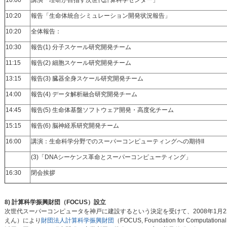
10:00
講演「理研が目指す次世代計算科学センター」
10:20
報告「生命体統合シミュレーション開発状況報告」
10:20
全体報告：
10:30
報告(1) 分子スケール研究開発チーム
11:15
報告(2) 細胞スケール研究開発チーム
13:15
報告(3) 臓器全身スケール研究開発チーム
14:00
報告(4) データ解析融合研究開発チーム
14:45
報告(5) 生命体基盤ソフトウェア開発・高度化チーム
15:15
報告(6) 脳神経系研究開発チーム
16:00
講演：生命科学分野でのスーパーコンピューティングへの期待II
(3)「DNAシーケンス革命とスーパーコンピューティング」
16:30
閉会挨拶
8) 計算科学振興財団（FOCUS）設立
次世代スーパーコンピュータを神戸に建設するという決定を受けて、2008年1月22
えん）により
財団法人計算科学振興財団
（FOCUS, Foundation for Co