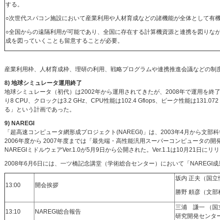
する。
○次世代スパコン施設において産業利用や人材育成などの諸機能が全体として有
○全国からの遠隔利用が可能であり、全国に存在する計算機資源と連携を図りな
成を図っていくことも留意することが必要。
産業利用枠、人材育成枠、理研の利用、戦略プログラムや連携推進会議などの制
8) 地球シミュレータ運用終了
地球シミュレータ（初代）は2002年から運用されてきたが、2008年で運用を終了した
り8 CPU、クロックは3.2 GHz、CPU性能は102.4 Gflops、ピーク性能は
る」という計画であった。
9) NAREGI
「超高速コンピュータ網形成プロジェクト(NAREGI)」は、2003年4月から
2006年度から 2007年度までは「最先端・高性能汎用スーパーコンピュータの開
NAREGIミドルウェアVer.1.0が5月9日から公開された。Ver.1.1は10月21日に
2008年6月6日には、一ツ橋記念講堂（学術総合センター）において「NAREG
坂内 正夫（国
13:00
開会挨拶
勝野 頼彦（文部
三浦 謙一 （国
13:10
NAREGI総合報告
研究開発センタ