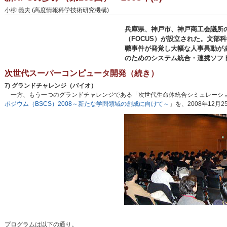
小柳 義夫 (高度情報科学技術研究機構)
兵庫県、神戸市、神戸商工会議所
（FOCUS）が設立された。文部
職事件が発覚し大幅な人事異動があ
のためのシステム統合・連携ソフ
次世代スーパーコンピュータ開発（続き）
7) グランドチャレンジ（バイオ）
一方、もう一つのグランドチャレンジである「次世代生命体統合シミュレーシ
ポジウム（BSCS）2008～新たな学問領域の創成に向けて～
」を、2008年12月
プログラムは以下の通り。