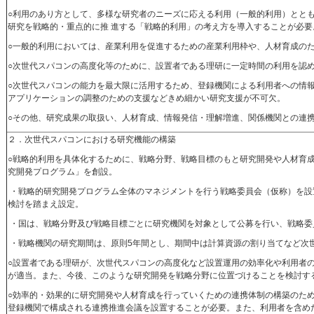
○利用のあり方として、多様な研究者のニーズに応える利用（一般的利用）とと
研究を戦略的・重点的に推 進する「戦略的利用」の考え方を導入することが必要
○一般的利用においては、産業利用を促進するための産業利用枠や、人材育成の
○次世代スパコンの高度化等のために、設置者である理研に一定時間の利用を認
○次世代スパコンの能力を最大限に活用するため、登録機関による利用者への情
アプリケーションの調整のための支援などきめ細かい研究支援が不可欠。
○その他、研究成果の取扱い、人材育成、情報発信・理解増進、関係機関との連
２．次世代スパコンにおける研究機能の構築
○戦略的利用を具体化するために、戦略分野、戦略目標のもと研究開発や人材育
究開発プログラム」を創設。
・戦略的研究開発プログラム全体のマネジメントを行う戦略委員会（仮称）を設
検討を踏まえ設定。
・国は、戦略分野及び戦略目標ごとに研究機関を対象として公募を行い、戦略委
・戦略機関の研究期間は、原則5年間とし、期間中は計算資源の割り当てなど次
○設置者である理研が、次世代スパコンの高度化など設置運用の効率化や利用者
が適当。また、今後、このような研究開発を戦略分野に位置づけることを検討す
○効率的・効果的に研究開発や人材育成を行っていくための連携体制の構築のた
登録機関で構成される連携推進会議を設置することが必要。また、利用者を含め