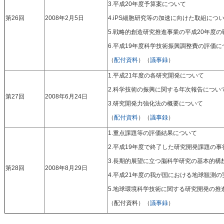
3.平成20年度予算案について
第26回
2008年2月5日
4.iPS細胞研究等の加速に向けた取組につ
5.戦略的創造研究推進事業の平成20年度
6.平成19年度科学技術振興調整費の評価に
（
配付資料
）（
議事録
）
1.平成21年度の各研究開発について
2.科学技術の振興に関する年次報告につい
第27回
2008年6月24日
3.研究開発力強化法の概要について
（
配付資料
）（
議事録
）
1.重点課題等の評価結果について
2.平成19年度で終了した研究開発課題の
3.長期的展望に立つ脳科学研究の基本的構
第28回
2008年8月29日
4.平成21年度の我が国における地球観測
5.地球環境科学技術に関する研究開発の推
（配付資料）（
議事録
）