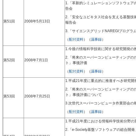
1.「革新的シミュレーションソフトウェア
告会
2.「安全なユビキタス社会を支える基盤技
第51回
2008年5月13日
報告会
3.「サイエンスグリッドNAREGIプログ
（
配付資料
）（
議事録
）
1.今後の情報科学技術に関する研究開発の
2.「将来のスーパーコンピューティングの
第52回
2008年7月1日
ト」事後評価
（
配付資料
）（
議事録
）
1.平成21年度に重点的に推進すべき研究開
2.「将来のスーパーコンピューティングの
ト」事後評価について
第53回
2008年7月25日
3.次世代スーパーコンピュータ作業部会の
（
配付資料
）（
議事録
）
1.平成21年度における情報科学技術分野
2.「e‐Society基盤ソフトウェアの総合