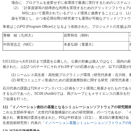
場合に、プログラムを改変せずに各環境で最適に実行するためのシステムソ
（2）「計算資源等の効率的な利用を実現するためのグリッドソフトウェア
NISにおいて運用されているグリッド環境と連携することにより、LLS間
築を可能とし、かつ各応用分野の研究者でも運用が可能なグリッドソフトウ
筆者はこのPO (Program Officer)となるよう依頼された。プロジェクトの
青柳 睦（九州大）
岩野和生（IBM）
中田登志之（NEC）
本多弘樹（電通大）
5月13日から6月16日まで課題を公募した。公募の対象は個人ではなく、国内の
催された。上記2つのテーマにそれぞれ3件ずつの応募があったが、以下の課題が採
(1) シームレス高生産・高性能プログラミング環境（研究代表者：石川裕、
(2) 研究コミュニティ形成のための資源連携技術に関する研究（研究代表
石川代表の課題はT2Kオープンスパコン計画をソフト環境に発展させたものであり
するものであった。SC08 (Austin)では、両グループともｅサイエンスの展
フ会議を行った。
11) 「イノベーション創出の基盤となるシミュレーションソフトウェアの研究開
これも文部科学省の「次世代IT基盤構築のための研究開発」の一つであるが、「
施され、審査検討委員を頼まれた。POは中村道治（日立）。第1回の審査検討会
生産技術研究所）代表の「
イノベーション基盤シミュレーションソフトウェアの