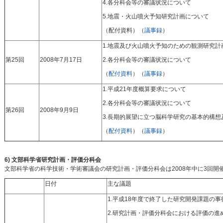
4.各分科会等の審議状況について
5.地震・火山噴火予知研究計画について
（配付資料）（
議事録
）
1.地震及び火山噴火予知のための観測研究計
第25回
2008年7月17日
2.各分科会等の審議状況について
（
配付資料
）（
議事録
）
1.平成21年度概算要求について
2.各分科会等の審議状況について
第26回
2008年9月9日
3.長期的展望に立つ脳科学研究の基本的構
（
配付資料
）（
議事録
）
6) 文部科学省研究計画・評価分科会
文部科学省の科学技術・学術審議会の研究計画・評価分科会は2008年中に3回開
日付
主な議題
1.平成18年度で終了した研究開発課題の
2.研究計画・評価分科会における評価の進