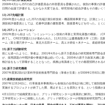
12) JST自己評価委員会
2008年4月からJSTの自己評価委員会の外部委員を委嘱された。個別の事業の
日間の会議で評価する。なかなか大変である。研究領域の総合評価もその後いく
13) JST先端計測
2004年度から始まったJSTの先端計測分析技術・機器開発事業では、計測と
測技術評価委員としては、応募申請書の書類選考、面接選考などを行った。とく
14) JSTシミュレーション
2002年度から始まった「シミュレーション技術の革新と実用化基盤の構築」（C
終了し、CREST課題だけが進められた。11月12日には慶應義塾大学（三田）北館
ーム（富士通穴井チーム、東北大石田チーム、高エネ研佐々木チーム、産総研長
15) 原子力試験研究
前にも述べたように、筆者は、2001年4月から原子力委員会の研究開発専門部会
が、採用課題の中間評価や事後評価は続いている。2005年の原子力政策大綱に基
検討会をもって辞職することとなった。残務は有識者としてその都度招聘される
16) 原子力研究機構
2007年度第2回の計算科学技術推進専門部会（筆者が主査）が2008年2月8日に
17) 産業技術総合研究所
2007年12月24日に、行革推進本事務局から各独法の合理化計画に関して個別
実施するプロジェクトが終了した際、廃止することを原則とする、という指摘が
4月1日付けで組織変更があり、グリッド研究センターは発展的に解消し、情報
工学研究センターに移動したため、グリッド研究センターが情報技術研究部門に