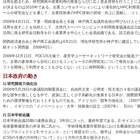
活用を図るため、研究開発や産業利用の推進ならびに広く普及啓発を行うことに
が決まるのは2010年である。企業コンサルテーションにより潜在的なHPC利
ールや研究会などを通じて、企業技術者のHPC技術の習得・向上に貢献し、コミ
2008年4月21日、下妻・関経連会長と水越・神戸商工会議所会頭が呼びかけ
活用を促すことを目的として、次世代スーパーコンピュータ利用推進協議会設立
活用に係る研究会活動等を行う産業界を中心とした会員組織である。設立総会で
関西経済連合会と神戸商工会議所は4月21日、理化学研究所が神戸市に建設して
経ネット関西版 2008/4/21）
2008年12月11日、FOCUS主催で、産官学ユーザーネットワーク研究会が
た。企業の参加者から自社におけるコンピュータの利用状況について報告があっ
フトを開発して利用することも少なくない（とくに材料関係）ということである
日本政府の動き
1) 研究開発力強化法
2008年5月29日の参議院内閣委員会に、自由民主党・公明党・民主党の３党の議
的な競争が激しくなる中で、資源に乏しく少子高齢化が進展する日本が、国際競
ための環境整備を行おうとするものである。アメリカの「競争力強化法」（2007
年）、イギリスの「イノベーション・大学・技能省の設立（2007年）、EUの「第
2) 日本学術会議
日本学術会議20期の連携会員は、3年目に入った。最終年度である。E-サイエンス
術基盤整備室長の井深 順二氏から、「学術情報基盤作業部会における審議状況の
コンプロジェクトとE-サイエンス」という発題を行った。後半は、分科会からの
(CSI)の今後の方向性について」という力作の文章が提示された。