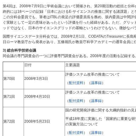
第4回は、2008年7月9日に学術会議において開催され、第20期活動の総括と
終的には18ページの記録「日本におけるE-サイエンスの推進に関する諸課題」と
この分科会委員でも、筆者はITBLの発足の評価委員長を務め、坂内委員は中間
ぐ実験として一定の意味があったという評価を行った経緯がある。ただ、グリッ
ッドではなく、日本のサイエンスグリッドの基軸というわけでもない。微妙なバ
国際サイエンスデータ分科会では、2008年2月1日、CODATAのTreasure
日ローマ教皇庁から発表があり、五條堀氏が教皇庁科学アカデミーの通常会員に
3) 総合科学技術会議
同会議の専門調査会の一つに評価専門調査会がある。2008年度の活動を記録す
日付
主要議題
評価システム改革の推進について
第70回
2008年3月3日
（
配付資料
）（
議事録
）
評価システム改革の推進について
第71回
2008年4月10日
（
配付資料
）（
議事録
）
国の研究開発評価に関する大綱的指針の見
平成18年度に実施した「国家的に重要な
第72回
2008年5月23日
の実施方法について
（
配付資料
）（
議事録
）