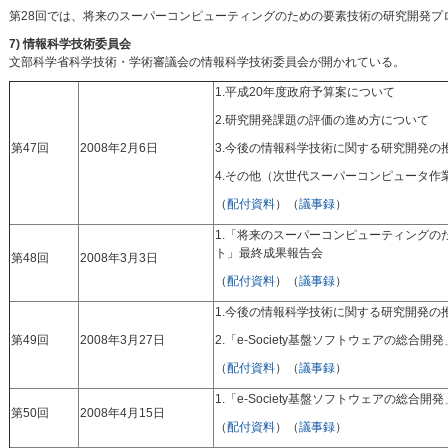
第28回では、将来のスーパーコンピューティングのための要素技術の研究開発プ
7) 情報科学技術委員会
文部科学省科学技術・学術審議会の情報科学技術委員会が開かれている。
1.平成20年度政府予算案について
2.研究開発課題の評価の進め方について
第47回
2008年2月6日
3.今後の情報科学技術に関する研究開発の
4.その他（次世代スーパーコンピュータ作
（
配付資料
）（
議事録
）
1.「将来のスーパーコンピューティングの
ト」最終成果報告会
第48回
2008年3月3日
（
配付資料
）（
議事録
）
1.今後の情報科学技術に関する研究開発の
第49回
2008年3月27日
2.「e‐Society基盤ソフトウェアの総合
（
配付資料
）（
議事録
）
1.「e‐Society基盤ソフトウェアの総合
第50回
2008年4月15日
（
配付資料
）（
議事録
）