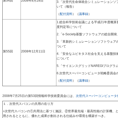
第54回
2008年8月28日
3.「次世代生命体統合シミュレーションソ
いて（報告）
（
配付資料
）（
議事録
）
1.総合科学技術会議による平成21年度概
度判定等について
2.「e-Society基盤ソフトウェアの総合
3.「革新的シミュレーションソフトウェア
ついて
第55回
2008年12月11日
4.「安全なユビキタス社会を支える基盤技
について
5.「サイエンスグリッドNAREGIプログ
6.次世代スーパーコンピュータ戦略委員会
（
配付資料
）（
議事録
）
2008年7月25日の第53回情報科学技術委員会には、
次世代スーパーコンピュータ
１．次世代スパコンの共用の在り方
○次世代スパコンの①共用法に基づく施設、②世界最先端・最高性能の計算機、
用されるとともに、優れた成果が創出される仕組みや環境を構築すべき。