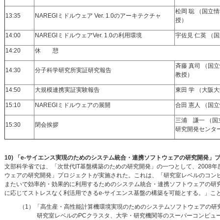
松岡 聡 （国立
13:35
NAREGIミドルウェア Ver. 1.0のアーキテクチャ
授）
14:00
NAREGIミドルウェアVer. 1.0の利用環境
宇佐見 仁英 （
14:20
休 憩
斉藤 真司 （国
14:30
分子科学研究所実証研究報告
教授）
14:50
大規模連携実証実験報告
東田 学 （大阪大
15:10
NAREGIミドルウェアの展開
合田 憲人 （国
三浦 謙一 （国
15:30
閉会挨拶
研究開発センタ
10) 「e-サイエンス実現のためのシステム統合・連携ソフトウェアの研究開発」
文部科学省では、「次世代IT基盤構築のための研究開発」の一つとして、2008年
ウェアの研究開発」プロジェクトが実施された。これは、「研究室レベルのコン
またいで効率的・効果的に利用するためのシステム統合・連携ソフトウェアの研
に応じてストレスなく利活用できるe-サイエンス基盤の構築を可能とする。」こ
（1）「高生産・高性能計算機環境実現のためのシステムソフトウェアの研
研究室レベルのPCクラスタ、大学・研究機関等のスーパーコンピュータ