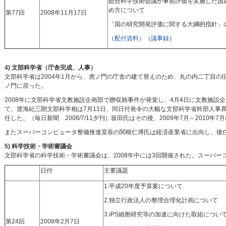
総合科学技術会議が事前評価を実施した国
め方について
第77回
2008年11月17日
「国の研究開発評価に関する大綱的指針」
（
配付資料
）（
議事録
）
4) 文部科学省（庁舎完成、人事）
文部科学省は2004年1月から、虎ノ門の庁舎の建て替えのため、丸の内二丁目の
ノ門に戻った。
2008年に文部科学省文教施設企画部で贈収賄事件が発覚し、4月4日に文教施設
て、渡海紀三朗文部科学相は7月11日、同日付発令の大幅な文部科学省幹部人事
任した。（毎日新聞 2008/7/11夕刊）坂田氏はその後、2009年7月～2010年
またスーパーコンピュータ整備推進室長の関根仁博氏は経済産業省に出向し、後任
5) 科学技術・学術審議会
文部科学省の科学技術・学術審議会は、2008年中には3回開催された。スーパ
日付
主要議題
1.平成20年度予算案について
2.独立行政法人の整理合理化計画について
3.iPS細胞研究等の加速に向けた取組につい
第24回
2008年2月7日