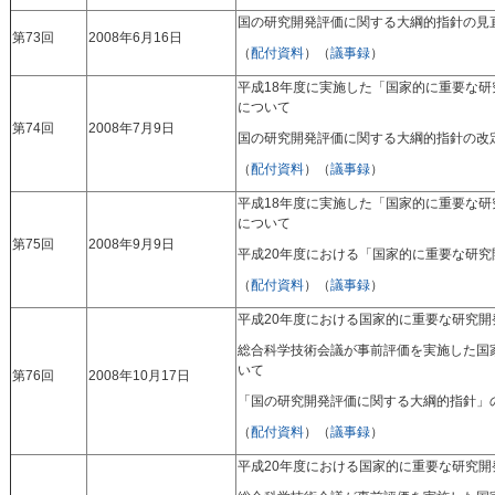
国の研究開発評価に関する大綱的指針の見
第73回
2008年6月16日
（
配付資料
）（
議事録
）
平成18年度に実施した「国家的に重要な
について
第74回
2008年7月9日
国の研究開発評価に関する大綱的指針の改
（
配付資料
）（
議事録
）
平成18年度に実施した「国家的に重要な
について
第75回
2008年9月9日
平成20年度における「国家的に重要な研
（
配付資料
）（
議事録
）
平成20年度における国家的に重要な研究
総合科学技術会議が事前評価を実施した国
いて
第76回
2008年10月17日
「国の研究開発評価に関する大綱的指針」
（
配付資料
）（
議事録
）
平成20年度における国家的に重要な研究