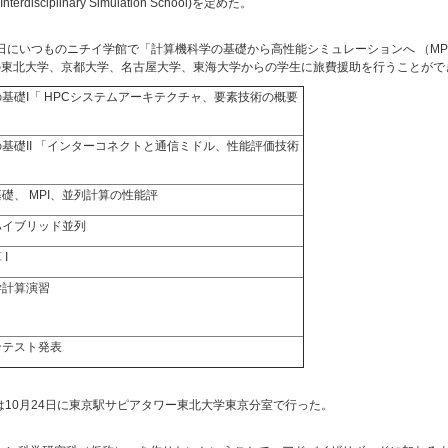
isciplinary Simulation School)を定めた。
～29日にいつものニチイ学館で「計算機科学の基礎から高性能シミュレーションへ （MP
の東北大学、京都大学、名古屋大学、東海大学からの学生に旅費援助を行うことがで
基礎I「 HPCシステムアーキテクチャ、要素技術の概要
」
基礎II 「インターコネクトと通信ミドル、性能評価技術
礎、 MPI、並列計算の性能評
、ハイブリッド並列
I
学計算演習
ンテスト発表
は10月24日に東京駅サピアタワー東北大学東京分室で行った。