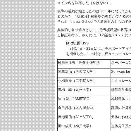
メイン名を取得した（今はない）。
実際の活動が始まったのは2008年になってか
るのか?」「研究分野横断型の教育ができるの
含むSimulation Schoolでの教育も含むもの
具体的な取り組みとして、分野横断型の教育のあ
し検証を行う。さらには、TV会議システムに
(a) 第1回KISS
3月17日～21日には、神戸ポートアイランドのニ
を開催した。この時は、種々のシミュレ
横川三津夫（理化学研究所）
スーパーコ
阿草清滋（名古屋大学）
Software for
小柳義夫（工学院大学）
シミュレー
青柳 睦（九州大学）
計算科学概
陰山 聡（JAMSTEC）
地球流体シ
金田行雄（名古屋大学）
乱流の計算
廣瀬重信（JAMSTEC）
天体におけ
田中成典（神戸大学）
生体分子系