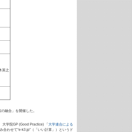
木英之
宙の融合」を開催した。
Good Practice) 「
大学連合による
わせて“e-k3.jp”（「いい計算」）というド