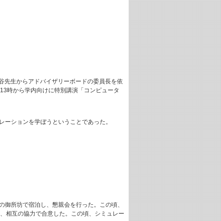
谷先生からアドバイザリーボードの委員長を依
で13時から学内向けに特別講演「コンピュータ
ュレーションを学ぼうということであった。
泉の御所坊で宿泊し、懇親会を行った。この頃、
し、相互の協力で合意した。この頃、シミュレー