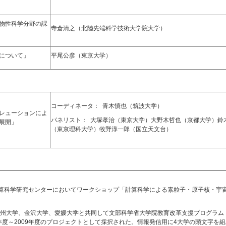
」
物性科学分野の課
寺倉清之（北陸先端科学技術大学院大学）
について」
平尾公彦（東京大学）
コーディネータ： 青木慎也（筑波大学）
レューションによ
パネリスト： 大塚孝治（東京大学）大野木哲也（京都大学）鈴
新展開」
（東京理科大学）牧野淳一郎（国立天文台）
学計算科学研究センターにおいてワークショップ「計算科学による素粒子・原子核・宇
学、金沢大学、愛媛大学と共同して文部科学省大学院教育改革支援プログラム 大学院GP (
年度～2009年度のプロジェクトとして採択された。情報発信用に4大学の頭文字を組み合