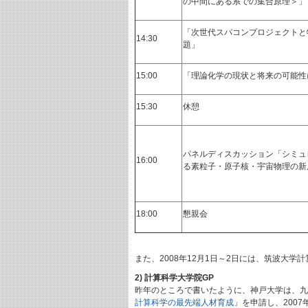
の中間にある系での集合原理＞
「次世代スパコンプロジェクトと
14:30
題」
15:00
「理論化学の現状と将来の可能性
15:30
休憩
パネルディスカッション「シミュ
16:00
る素粒子・原子核・宇宙物理の
18:00
懇親会
また、2008年12月1日～2日には、筑波大
2) 計算科学大学院GP
昨年のところで書いたように、神戸大学は、九州大
計算科学の最先端人材育成
」を申請し、2007