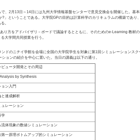
らで、2月13日～14日には九州大学情報基盤センターで意見交換会を開催した。基
か?」ということである。大学院GPの目的は計算科学のカリキュラムの構築であり
である。
り方をアドバイザリ－ボードで議論するとともに、そのためのe-Learning 教
よる大学間共同授業を行う。
チイ学館を会場に全国の大学院学生を対象に第1回シミュレーションスクール(Kobe Interdis
ーションの紹介を中心に置いた。当日の講義は以下の通り。
ンピュータ開発とその周辺
 Analysis by Synthesis
ション入門
論と連成解析
ミュレーション
科学
る流体現象の数値シミュレーション
の第一原理ボトムアップ的シミュレーション