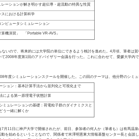
ュレーションが解き明かす超伝導・超流動の特異な性質
ンスにおける計算科学
コンピュータシミュレーション
機演習」 「Portable VR-AVS」
ないので、将来的には大学院の単位にできるよう検討を進めた。4月頃、筆者は賀
おいて2008年度第1回のアドバイザリー会議を行った。これに合わせて、愛媛大学内
2008年度シミュレーションスクールを開催した。この回のテーマは、他分野のシミ
ーション：基本計算手法から並列化と可視化まで
法による第一原理電子状態計算
シミュレーションの基礎：荷電粒子群のダイナミクスと
どう一緒に解くか
議は7月11日に神戸大学で開催されたが、前日、参加者の何人か（筆者も）は有馬温
成活動を始めるということなので、関係者で米澤明憲東大情報基盤センター長と会談