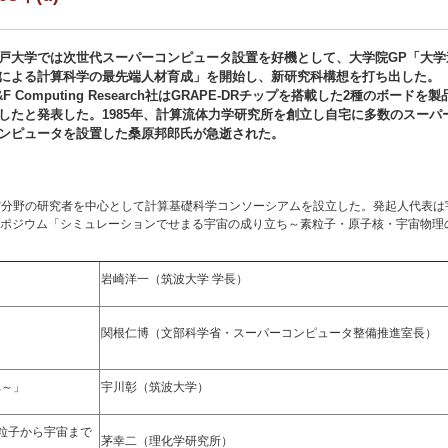
戸大学では次世代スーパーコンピュータ設置を好機として、大学院GP「大学
による計算科学の最先端人材育成」を開始し、新研究科構想を打ち出した。
&F Computing Research社はGRAPE-DRチップを搭載した2種のボードを製
したと発表した。1985年、計算流体力学研究所を創立し自宅に多数のスーパ
ンピュータを設置した桑原邦郎氏が急逝された。
宇宙分野の研究者を中心として計算基礎科学コンソーシアムを設立した。発起人代表は宇
ポジウム「シミュレーションでせまる宇宙の成り立ち～素粒子・原子核・宇宙物理
岩崎洋一（筑波大学 学長）
関根仁博（文部科学省・スーパーコンピュータ整備推進室長）
へ～」
宇川彰（筑波大学）
素粒子から宇宙まで
茅幸二（理化学研究所）