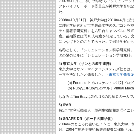
2007年11月に、神戸大学から「シミュレー
アドバイザリーボード委員会が神戸大学百年記
た。
2008年10月21日、神戸大学は2010年
に理化学研究所が世界最高水準のスパコンを神
テム情報学研究科」を六甲台キャンパスに設置
度。後期課程は同10人程度を想定している。
につなげるとのことであった。文部科学省から認
名称として、「シミュレーション科学研究科」
タの隣のビルに「シミュレーション学研究科」
4) 東京大学（サンとの産学連携）
東京大学とサン・マイクロシステムズ社とは、2
ーマを決定したと発表した。（
東京大学発表 200
(a) Fortress 上でのスケルトン並
(b) RubyとJRubyでのマルチVirtua
ちなみにTim BrayはXML 1.0の起草者の一
5) IPAB
特定非営利活動法人 並列生物情報処理イニシア
6) GRAPE-DR（ボードの商品化）
2004年のところに書いたように、東京大学、
月、2004年度科学技術振興調整費に採択され