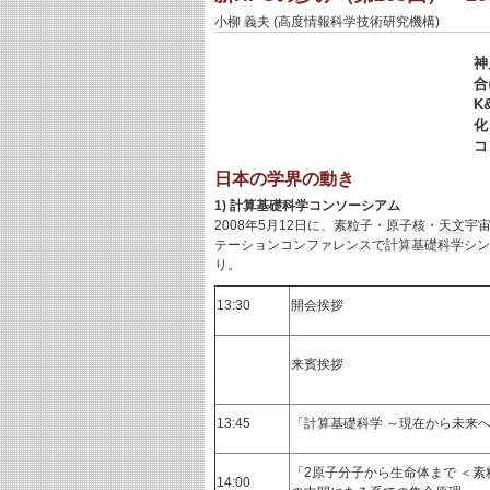
小柳 義夫 (高度情報科学技術研究機構)
神
合
K
化
コ
日本の学界の動き
1) 計算基礎科学コンソーシアム
2008年5月12日に、素粒子・原子核・天文
テーションコンファレンスで計算基礎科学シン
り。
13:30
開会挨拶
来賓挨拶
13:45
「計算基礎科学 ～現在から未来
「2原子分子から生命体まで ＜
14:00