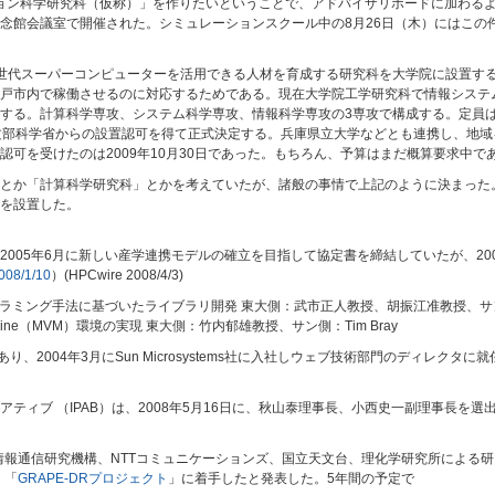
ション科学研究科（仮称）」を作りたいということで、アドバイザリボードに加わるよう
念館会議室で開催された。シミュレーションスクール中の8月26日（木）にはこの
4月に次世代スーパーコンピューターを活用できる人材を育成する研究科を大学院に設置す
戸市内で稼働させるのに対応するためである。現在大学院工学研究科で情報システ
する。計算科学専攻、システム科学専攻、情報科学専攻の3専攻で構成する。定員は3
文部科学省からの設置認可を得て正式決定する。兵庫県立大学などとも連携し、地
可を受けたのは2009年10月30日であった。もちろん、予算はまだ概算要求中で
とか「計算科学研究科」とかを考えていたが、諸般の事情で上記のように決まった。
を設置した。
005年6月に新しい産学連携モデルの確立を目指して協定書を締結していたが、20
8/1/10
）(HPCwire 2008/4/3)
列プログラミング手法に基づいたライブラリ開発 東大側：武市正人教授、胡振江准教授、サン側：
l Machine（MVM）環境の実現 東大側：竹内郁雄教授、サン側：Tim Bray
人であり、2004年3月にSun Microsystems社に入社しウェブ技術部門のディレクタ
ティブ （IPAB）は、2008年5月16日に、秋山泰理事長、小西史一副理事長を選
情報通信研究機構、NTTコミュニケーションズ、国立天文台、理化学研究所による研
、「
GRAPE-DRプロジェクト
」に着手したと発表した。5年間の予定で