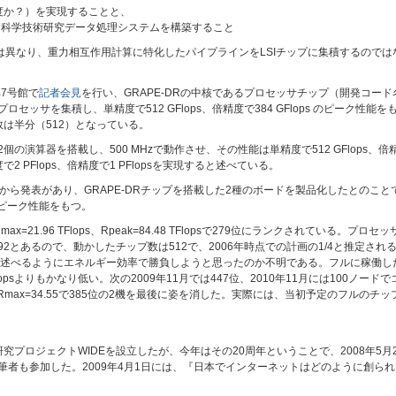
（倍精度か？）を実現することと、
利用した科学技術研究データ処理システムを構築すること
は異なり、重力相互作用計算に特化したパイプラインをLSIチップに集積するのでは
部7号館で
記者会見
を行い、GRAPE-DRの中核であるプロセッサチップ（開発コード
セッサを集積し、単精度で512 GFlops、倍精度で384 GFlops のピーク性能
数は半分（512）となっている。
の演算器を搭載し、500 MHzで動作させ、その性能は単精度で512 GFlops、倍精度
 PFlops、倍精度で1 PFlopsを実現すると述べている。
esearch社から発表があり、GRAPE-DRチップを搭載した2種のボードを製品化したとの
opsのピーク性能をもつ。
=21.96 TFlops、Rpeak=84.48 TFlopsで279位にランクされている。プロセッサ
92とあるので、動かしたチップ数は512で、2006年時点での計画の1/4と推定さ
べるようにエネルギー効率で勝負しようと思ったのか不明である。フルに稼働したとしても
lopsよりもかなり低い。次の2009年11月では447位、2010年11月には100ノードでコア数6
.36、Rmax=34.55で385位の2機を最後に姿を消した。実際には、当初予定のフル
究プロジェクトWIDEを設立したが、今年はその20周年ということで、2008年5
、筆者も参加した。2009年4月1日には、『日本でインターネットはどのように創ら