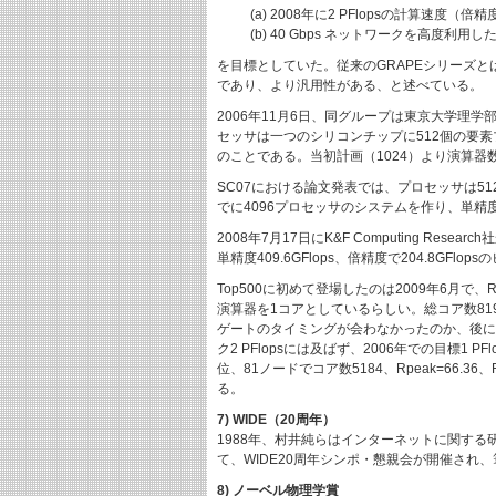
(a) 2008年に2 PFlopsの計算速度
(b) 40 Gbps ネットワークを高度
を目標としていた。従来のGRAPEシリーズと
であり、より汎用性がある、と述べている。
2006年11月6日、同グループは東京大学理学
セッサは一つのシリコンチップに512個の要素プロ
のことである。当初計画（1024）より演算器
SC07における論文発表では、プロセッサは512個
でに4096プロセッサのシステムを作り、単精度で2
2008年7月17日にK&F Computing R
単精度409.6GFlops、倍精度で204.8GFl
Top500に初めて登場したのは2009年6月で、Rmax
演算器を1コアとしているらしい。総コア数81
ゲートのタイミングが会わなかったのか、後に述
ク2 PFlopsには及ばず、2006年での目標1 PF
位、81ノードでコア数5184、Rpeak=66
る。
7) WIDE（20周年）
1988年、村井純らはインターネットに関する研
て、WIDE20周年シンポ・懇親会が開催され
8) ノーベル物理学賞