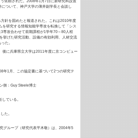
依頼された。2008年1月7日に新研究科設置
件について、神戸大学の薄井副学長と会談し
る方針を固めたと報道された。これは2010年度
ムを研究する情報知能学専攻を転換して「シス
専攻合わせて前期課程が1学年70～80人程
域を挙げた研究活動、設備の有効利用、人材交流
あった。
後に兵庫県立大学は2011年度に京コンピュー
08年1月、この協定書に基づいて2つの研究テ
Guy Steele博士
に就任している。
出した。
究グループ（研究代表平木敬）は、2004年5