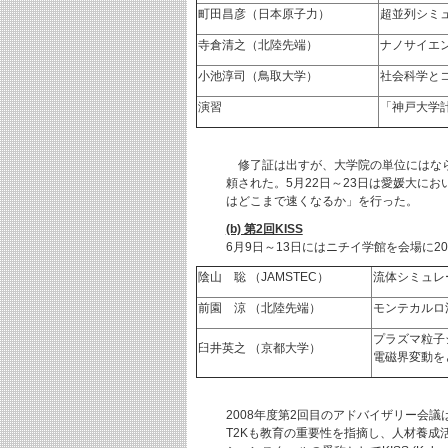
町田昌彦（日本原子力）
超並列シミ
寺倉清之（北陸先端）
ナノサイエ
小池淳司（鳥取大学）
社会科学と
演習
「神戸大学計算
修了証は出すが、大学院の単位にはなら
頼された。5月22日～23日は愛媛大に
はどこまで速くなるか」を行った。
(b) 第2回KISS
6月9日～13日にはニチイ学館を会場に
陰山 聡 （JAMSTEC）
流体シミュレ
前園 涼 （北陸先端）
モンテカルロ
プラズマ粒子
臼井英之 （京都大学）
電磁界変動を
2008年度第2回目のアドバイザリー会
T2Kも教育の重要性を指摘し、人材養