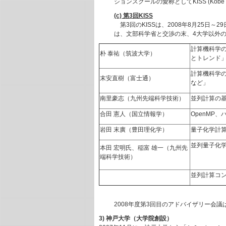
ションスクールの愛称としてKISS (Kobe Interd
(c) 第3回KISS
第3回のKISSは、2008年8月25日
は、文部科学省と交渉の末、4大学以外
計算機科学の
朴 泰祐（筑波大学）
とトレンド
計算機科学の
末安直樹（富士通）
など」
南里豪志（九州先端科学技術）
並列計算の基
合田 憲人（国立情報学）
OpenMP
岩田 末廣（豊田理化学）
量子化学計算 
並列量子化
本田 宏明氏、稲富 雄一（九州先
端科学技術）
並列計算コ
2008年度第3回目のアドバイザリー会議
3) 神戸大学（大学院創設）