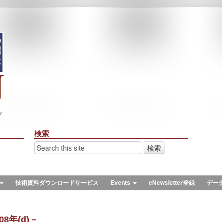
々
検索
技術資料ダウンロードサービス
Events
eNewsletter登録
デー
8年(d)－