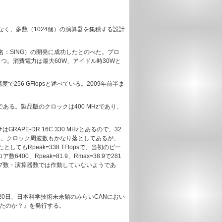
なく、多数（1024個）の演算器を集積する設計
名：SING）の開発に成功したとのべた。プロ
をもつ。消費電力は最大60W、アイドル時30Wと
で256 GFlopsと述べている。2009年前半ま
ことである。製品版のクロックは400 MHzであり、
はGRAPE-DR 16C 330 MHzとあるので、32
れる。クロック周波数もかなり落としてあるが、
Rpeak=338 TFlopsで、当初のピー
400、Rpeak=81.9、Rmax=38.9で281
のチップ数・演算器数では作動していないようであ
月20日、日本科学技術未来館のみらいCANにおい
れたのか？』を発行する。