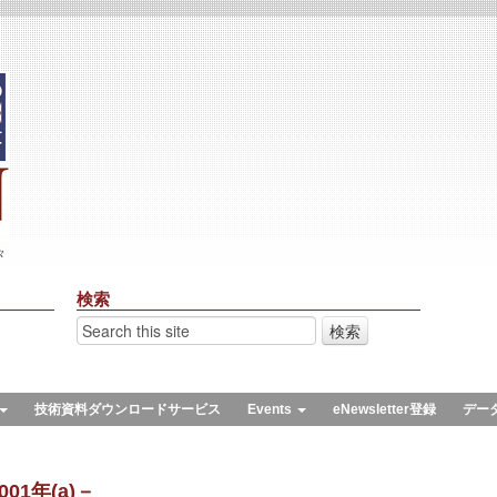
々
検索
技術資料ダウンロードサービス
Events
eNewsletter登録
デー
01年(a)－