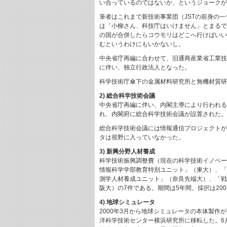
い合っているのではないか、というジョークが
筆者はこれまで新技術事業団（JSTの前身の
は「小柳さん、科技庁はいけません」とまるで
の国が合併したらコウモリはどこへ行けばいい
むというわけにもいかないし。
中央省庁再編に合わせて、旧通商産業省工業技
に伴い、独立行政法人となった。
科学技術庁傘下の金属材料研究所と無機材質研
2) 総合科学技術会議
中央省庁再編に伴い、内閣主導により行われる
れ、内閣府に総合科学技術会議が設置された。そ
総合科学技術会議には情報通信プロジェクトが
タは視野に入っていなかった。
3) 新興分野人材養成
科学技術振興調整費（現在の科学技術イノベー
情報科学学部教育特別ユニット」（東大）、「
測学人材養成ユニット」（奈良先端大）、「戦
阪大）の7件である。期間は5年間。採択は2
4) 地球シミュレータ
2000年3月から地球シミュレータの本体製作
洋科学技術センター横浜研究所に移転した。6月