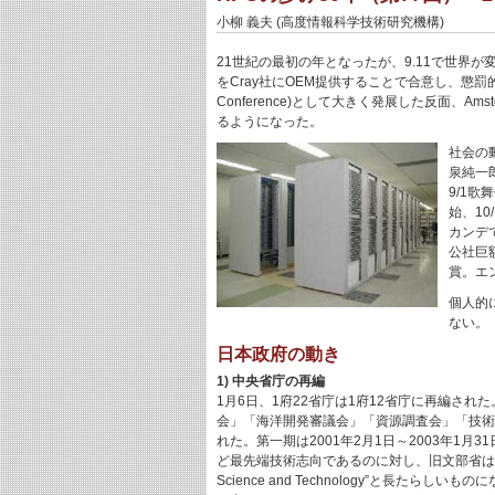
小柳 義夫 (高度情報科学技術研究機構)
21世紀の最初の年となったが、9.11で世界
をCray社にOEM提供することで合意し、懲罰的ダンピン
Conference)として大きく発展した反面、A
るようになった。
社会の動
泉純一
9/1歌
始、10
カンデ
公社巨
賞。エ
個人的
ない。
日本政府の動き
1) 中央省庁の再編
1月6日、1府22省庁は1府12省庁に再編さ
会」「海洋開発審議会」「資源調査会」「技術
れた。第一期は2001年2月1日～2003年
ど最先端技術志向であるのに対し、旧文部省は広く平等に伸
Science and Technology”と長