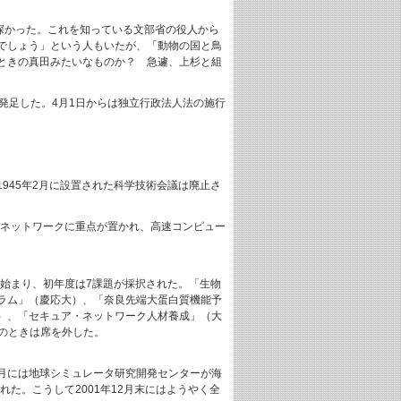
深かった。これを知っている文部省の役人から
でしょう」という人もいたが、「動物の国と鳥
ときの真田みたいなものか？ 急遽、上杉と組
発足した。4月1日からは独立行政法人法の施行
945年2月に設置された科学技術会議は廃止さ
、ネットワークに重点が置かれ、高速コンピュー
ら始まり、初年度は7課題が採択された。「生物
ラム」（慶応大）、「奈良先端大蛋白質機能予
）、「セキュア・ネットワーク人材養成」（大
案のときは席を外した。
5月には地球シミュレータ研究開発センターが海
た。こうして2001年12月末にはようやく全