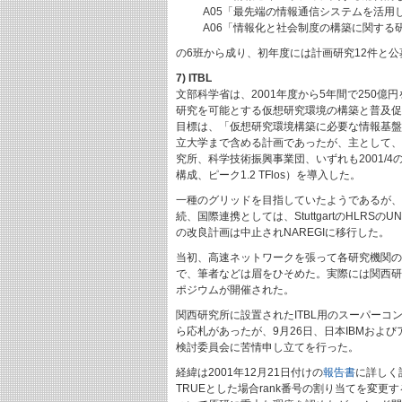
A05「最先端の情報通信システムを活用
A06「情報化と社会制度の構築に関する
の6班から成り、初年度には計画研究12件と公
7) ITBL
文部科学省は、2001年度から5年間で250
研究を可能とする仮想研究環境の構築と普及促進のため
目標は、「仮想研究環境構築に必要な情報基盤
立大学まで含める計画であったが、主として、
究所、科学技術振興事業団、いずれも2001/4の
構成、ピーク1.2 TFlos）を導入した。
一種のグリッドを目指していたようであるが、in
続、国際連携としては、StuttgartのHLR
の改良計画は中止されNAREGIに移行した。
当初、高速ネットワークを張って各研究機関の
で、筆者などは眉をひそめた。実際には関西研に
ポジウムが開催された。
関西研究所に設置されたITBL用のスーパーコ
ら応札があったが、9月26日、日本IBMおよ
検討委員会に苦情申し立てを行った。
経緯は2001年12月21日付けの
報告書
に詳しく記
TRUEとした場合rank番号の割り当てを変