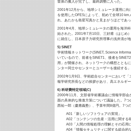
筐体の搬入が完了し、最終調整に入った。
2001年12月から、地球シミュレータ運用に
を使用したOFESによって、初めて全球10 k
れ、あたかも衛星写真かと見まがうほどであっ
2001年4月、地球シミュレータの運用を海
始された。2001年7月10日、三好甫（はじ
に就任し、日本原子力研究所理事の浅井清が地
5) SINET
学術情報ネットワーク(SINET, Science I
いているので、前者をSINET1、後者をSINE
用」が開催され、ネットワークの構想とともに
ンター同士やセンターとユーザーを接続する」
2002年1月9日、学術総合センターにおいて
報学研究所長などの挨拶があり、高エネルギー
6) 科研費特定領域(C)
2000年11月、文部省学術審議会に情報学
面の具体的な推進方策について議論した。7つの
西祐一郎（慶應義塾）、予算年間8億円。7つ
A01「新しいソフトウェアの実現」、
A02「コンテンツの生産・活用に関する
A03「人間の情報処理の理解とその応用
A04「情報セキュリティに関する総合的