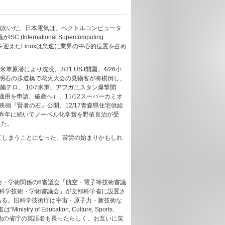
が相次いだ。日本電気は、ベクトルコンピュータ
rnational Supercomputing
周年を迎えたLinuxは急速に業界の中心的位置を占め
原潜により沈没、3/31 USJ開園、4/26小
21明石の歩道橋で花火大会の見物客が将棋倒し、
疽菌テロ、 10/7米軍、アフガニスタン爆撃開
法11章適用を申請、破産へ）、11/12スーパーカミオ
映画『賢者の石』公開、12/17青森県住宅供給
、昨年に続いてノーベル化学賞を野依良治が受
った。
きてしまうことになった。苦労の始まりかもしれ
術・学術関係の6審議会「航空・電子等技術審議
「科学技術・学術審議会」が文部科学省に設置さ
である。旧科学技術庁は宇宙・原子力・新技術な
ucation, Culture, Sports,
ろうか。他の省庁の英語名も長ったらしく、お互いに笑