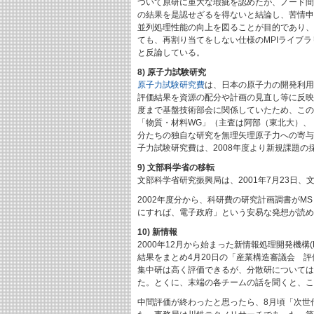
ついて原研に重大な瑕疵を認めたが、ノード間
の結果を是認せざるを得ないと結論し、苦情申
並列処理性能の向上を図ることが目的であり、
ても、再割り当てをしない仕様のMPIライブ
と反論している。
8) 原子力試験研究
原子力試験研究費
は、日本の原子力の開発利用
評価結果を資源の配分や計画の見直し等に反映す
度まで基盤技術部会に関係していたため、この
「物質・材料WG」（主査は阿部（東北大）、
分たちの独自な研究を無理矢理原子力への寄与
子力試験研究費は、2008年度より新規課題の
9) 文部科学省の移転
文部科学省研究振興局は、2001年7月23日
2002年度分から、科研費の研究計画調書がM
にすれば、電子政府」という安易な発想が読め
10) 新情報
2000年12月から始まった新情報処理開発機構(RWC
結果をまとめ4月20日の「産業構造審議会 
集中研は高く評価できるが、分散研については
た。とくに、末端の各チームの話を聞くと、こ
中間評価が終わったと思ったら、8月頃「次世