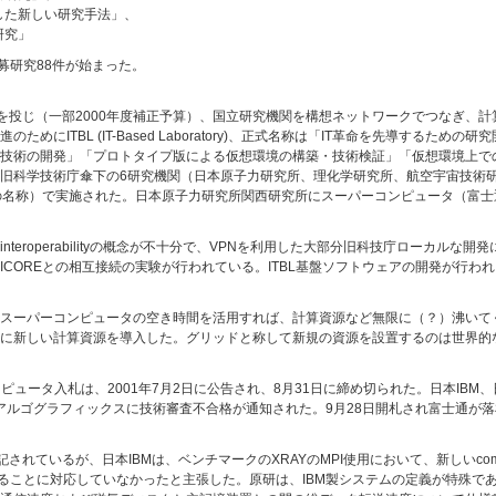
した新しい研究手法」、
研究」
募研究88件が始まった。
億円を投じ（一部2000年度補正予算）、国立研究機関を構想ネットワークでつなぎ、
にITBL (IT-Based Laboratory)、正式名称は「IT革命を先導するため
技術の開発」「プロトタイプ版による仮想環境の構築・技術検証」「仮想環境上で
旧科学技術庁傘下の6研究機関（日本原子力研究所、理化学研究所、航空宇宙技術
名称）で実施された。日本原子力研究所関西研究所にスーパーコンピュータ（富士通PRIMEPO
teroperabilityの概念が不十分で、VPNを利用した大部分旧科技庁ローカルな
SのUNICOREとの相互接続の実験が行われている。ITBL基盤ソフトウェアの開発が行
スーパーコンピュータの空き時間を活用すれば、計算資源など無限に（？）沸いて
新しい計算資源を導入した。グリッドと称して新規の資源を設置するのは世界的な傾向
ンピュータ入札は、2001年7月2日に公告され、8月31日に締め切られた。日本IB
びアルゴグラフィックスに技術審査不合格が通知された。9月28日開札され富士通が落
されているが、日本IBMは、ベンチマークのXRAYのMPI使用において、新しいcommunic
更することに対応していなかったと主張した。原研は、IBM製システムの定義が特殊