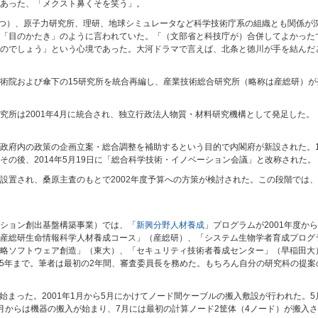
あった、「メクスト鼻くそを笑う」。
一つ）、原子力研究所、理研、地球シミュレータなど科学技術庁系の組織とも関係が
「目のかたき」のように言われていた。「（文部省と科技庁が）合併してよかった
のでしょう」という心境であった。大河ドラマで言えば、北条と徳川が手を結んだ
術院および傘下の15研究所を統合再編し、産業技術総合研究所（略称は産総研）が
究所は2001年4月に統合され、独立行政法人物質・材料研究機構として発足した。
政府内の政策の企画立案・総合調整を補助するという目的で内閣府が新設された。1
の後、2014年5月19日に「総合科学技術・イノベーション会議」と改称された。
設置され、桑原主査のもとで2002年度予算への方策が検討された。この段階では
ション創出基盤構築事業）では、「
新興分野人材養成
」プログラムが2001年度か
産総研生命情報科学人材養成コース」（産総研）、「システム生物学者育成プログ
略ソフトウェア創造」（東大）、「セキュリティ技術者養成センター」（早稲田大
005年まで。筆者は最初の2年間、審査委員長を務めた。もちろん自分の研究科の提
が始まった。2001年1月から5月にかけてノード間ケーブルの搬入敷設が行われた。
からは機器の搬入が始まり、7月には最初の計算ノード2筐体（4ノード）が搬入され