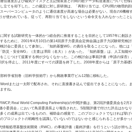
通信速度および磁気ディスクと主記憶装置との間の総データ転送速度について仕様
し立てを却下した。この裁定に対し原研側は、「再割り当ては、CPU間の物理的
スーパーコンピュータのように通信速度が高速な場合は必要がない。現在の6機種
ラリが使われている。従って、再割り当てをしないという命令文を入れなかったこと
に関する試験研究を一体的かつ総合的に推進することを目的として1957年に創設
るために、2001年4月10日の第14回原子力委員会定例会議は原子力試験研究検
検討会に委員として参加し、「知的基盤WG」の責任を取ることになった。他には
「防災・安全WG」（主査は澤田（名大））があった。「知的基盤」は、人工知能
をこじつけて提案する例が少なくなかった。この検討会は事前評価（申請の採否）
採択を停止し、2011年度にすべての課題を終了した。2008年度からは「原子力基
、文部科学省別巻（旧科学技術庁）から郵政事業庁ビル12階に移転した。
S Wordまたは一太郎で配布され、それに直接書き込んで提出できることになった
ますね。
P, Real World Computing Partnership)の中間評価は、第2回評価委員
評価小委員会」において鳥居委員長より報告された。5段階評価で付けた評点はかな
多くの成果は出ているものの、補助金の感覚で、このプロジェクトでなければ挙げ
のプロジェクトの戦略性を認識していないのではないかと感じられることが多かっ
代情報処理基盤技術開発（RWC)」の事後評価（最終評価）を行うという話が持ち