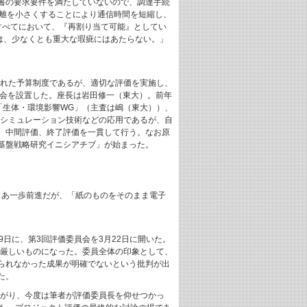
書の要求要件を満たしていないので、調達手続
距離を小さくすることにより通信時間を短縮し、
すべてにおいて、『再割り当て可能』としてい
は、少なくとも重大な瑕疵にはあたらない。」
された予算制度であるが、適切な評価を実施し、
討会を設置した。座長は岩田修一（東大）。前年
「生体・環境影響WG」（主査は嶋（東大））、
やシミュレーション技術などの応用であるが、自
、中間評価、終了評価を一貫して行う。なお原
礎基盤戦略研究イニシアチブ」が始まった。
。まあ一歩前進だが、「紙のものをそのまま電子
会を2月19日に、第3回評価委員会を3月22日に開いた。
り厳しいものになった。委員全体の印象として、
られなかった成果が明確でないという批判が出
た。
上がり、今度は筆者が評価委員長を仰せつかっ