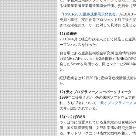
た。事務局は川鉄テクノリサーチであった。第1
る経済産業省産業構造審議会評価小委員会（RW
「
RWCP2001最終成果展示発表会
」が10月
発掘・獲得、実用化等プロジェクト終了後の展
される潜在的ユーザーに対して具体的に見せる
11) 産総研
2001年4月に独立行政法人として発足した産
ープンハウスを行った。
お台場にある産業技術総合研究所 生命情報科学
933 MHzのPentium IIIを2基搭載するNE
発したScoreを利用する。同センターは2001年
足。
経済産業省は12月30日に産学官連携情報技
た。
12) 天才プログラマー／スーパークリエータ
1999年に提案されたIPAの未踏ソフトウェア
れ、うち12名について「
天才プログラマー／
大介が認定されている。
13) つくばWAN
つくば市に設置されている最先端の研究機関や
所、国立環境研究所、文部科学省の研究交流セ
る。ネットワークにより省庁の垣根を越え、情