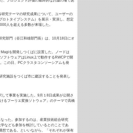
。また、プロジェクト評価の最終的な討論の場であ
各研究テーマの研究成果について、ユーザーの
プロトタイプシステム）を展示・実演し、想定
000人を超える多数が来場した。
究部門（谷江和雄部門長）は、10月18日にオ
Magiを開発しつくばに設置した。ノードは
。システムソフトウェアはLinux上で動作するRWCPで開
39位）。この日、PCクラスタコンソーシアムも発
な研究施設をつくば市に建設することを発表し
採択して事業を実施した。9月１8日成果が公開さ
おけるフーリエ変換ソトウェア」のテーマで高橋
になった。参加するのは、産業技術総合研究
大学なども参加を検討しているとのことであ
構想である。といいながら、「それぞれが保有