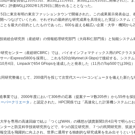
回評価委員会は10月25日、第2回は11月8日、第3回は11月20日に開催された
C）評価WGは2002年1月29日に開かれることとなった。
3～5日に東京有明の東京ファッションタウンで開催された。この成果展示発表会は、
開へつなげていくため、それぞれの最終的な研究成果を具現化した実証システム（
ことを最大の目的としたものであった。600を超える幅広い企業・大学・機関から2
業技術総合研究所（産総研）の情報処理研究部門（大蒔和仁部門長）と知能システム研
研究センター（産総研CBRC）では、バイオインフォマティックス用のPCクラスタ
CのPCサーバExpress5800を採用し、これを520台Myrinet (4 Gbps)で接続する
10月4日、Linpackで654 GFlopsを達成したと発表した（11月のTop500では
術共同研究整備として、200億円を投じて次世代スーパーコンピュータを備えた新た
創造事業では、2000年度において306件の応募（提案テーマ数205件）から55件を
スーパークリエータ
」と認定された。HPC関係では「高速化した計算機システムに
大学を専用の高速回線で結ぶ「つくばWAN」の構想が讀賣新聞3月4日号で明らか
ンターと防災科学技術研究所などで、6つの国立研究所、７つの民間研究所、筑波
報交流を飛躍的に向上され、世界に通用する独創的な研究成果を生み出そうという