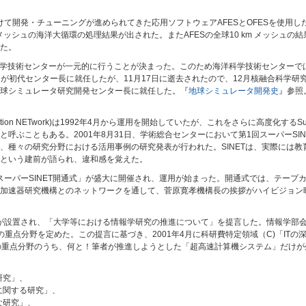
向けて開発・チューニングが進められてきた応用ソフトウェアAFESとOFESを使用し
mメッシュの海洋大循環の処理結果が出された。またAFESの全球10 km メッシュ
た。
洋科学技術センターが一元的に行うことが決まった。このため海洋科学技術センター
め）が初代センター長に就任したが、11月17日に逝去されたので、12月核融合科学
球シミュレータ研究開発センター長に就任した。『
地球シミュレータ開発史
』参照
nformation NETwork)は1992年4月から運用を開始していたが、これをさらに高度化す
T2と呼ぶこともある。2001年8月31日、学術総合センターにおいて第1回スーパーSI
、種々の研究分野における活用事例の研究発表が行われた。SINETは、実際には
という建前が語られ、違和感を覚えた。
「スーパーSINET開通式」が盛大に開催され、運用が始まった。開通式では、テー
加速器研究機構とのネットワークを通して、菅原寛孝機構長の挨拶がハイビジョン
部会が設置され、「大学等における情報学研究の推進について」を提言した。情報学部
重点分野を定めた。この提言に基づき、2001年4月に科研費特定領域（C)「IT
の重点分野のうち、何と！筆者が推進しようとした「超高速計算機システム」だけが
研究」、
に関する研究」、
な研究」、