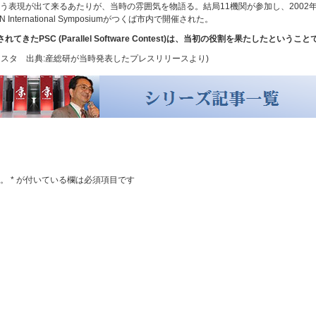
表現が出て来るあたりが、当時の雰囲気を物語る。結局11機関が参加し、2002年
 International Symposiumがつくば市内で開催された。
たPSC (Parallel Software Contest)は、当初の役割を果たしたとい
クラスタ 出典:産総研が当時発表したプレスリリースより)
。
*
が付いている欄は必須項目です