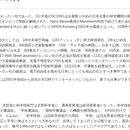
が変わった一年であった。2か月後のSC2001は出展取りやめの日本企業や研究機関
グ関税が解除された。Hans Meuer教授がMannheim市内で続けて来た会議がISC (Inte
msterdamを中心に細々と続いていたHPCN Europeは2001年が最後となった。10
きとしては、1/6中央省庁再編、1/20ブッシュ（子）米大統領就任、2/9えひめ丸、米軍
郎内閣発足、6/8池田小児童殺傷事件、7/20 『千と千尋の神隠し』日本で公開、7/
舞伎町ビル火災、9/4東京ディズニーシー開園、9/11米、同時多発テロ、10/5米、炭
/17 Wall Street Journalがエンロン社の不正会計疑惑を報道（12/2に連邦破産
で大規模破損事故、光電子増倍管の70%を損失、11/16ハリーポッターシリーズ初の
額横領事件の経理担当職員千田郁司逮捕、12/22日本、不審船を銃撃自沈。この年
ンロン社の破産は、電力自由化を進める日本にとっても他山の石とすべき事件であ
には2001年初頭から自宅がJCOMでインターネットにつながり、家でも仕事がで
れた。文部省と科学技術庁は文部科学省に、通商産業省は経済産業省になった。科学技
士審議会」「学術審議会」「測地学審議会」の機能を整理統合し、1月6日付けで
1月31日。ちなみに、「科学技術」は旧科学技術庁の用語、「学術」は旧文部省の用語
ばそうという方向なので、合併してうまく行くか心配であった。英語名は“Ministry of Ed
たらしいものになった。略号をMecsstではなくMextとしたのはちょっとしたアイデアであ