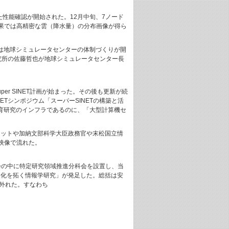
た性能確認が開始された。12月中旬、7ノード
の結果では高精密な雲（降水量）の分布画像が得ら
では地球シミュレータセンターの体制づくりが開
研究所の佐藤哲也が地球シミュレータセンター長
。
るSuper SINET計画が始まった。その後も更新が続
NETシンポジウム「スーパーSINETの構築と活
教育研究のインフラであるのに、「大型計算機セ
プカットや加納文部科学大臣政務官や末松国立情
映像で流れた。
会の中に特定研究領域推進分科会を設置し、当
の深化を拓く情報学研究」が発足した。総括は安
外れた。すなわち