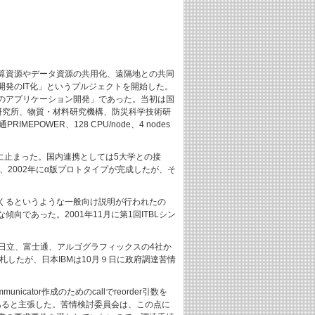
計算資源やデータ資源の共用化、遠隔地との共同
の研究開発のIT化」というプルジェクトを開始した。
のアプリケーション開発」であった。当初は国
研究所、物質・材料研究機構、防災科学技術研
WER、128 CPU/node、4 nodes
開発に止まった。国内連携としては5大学との接
われ、2002年にα版プロトタイプが完成したが、そ
くるというような一般向け説明が行われたの
であった。2001年11月に第1回ITBLシン
M、日立、富士通、アルゴグラフィックスの4社か
札したが、日本IBMは10月９日に政府調達苦情
ator作成のためのcallでreorder引数を
であると主張した。苦情検討委員会は、この点に