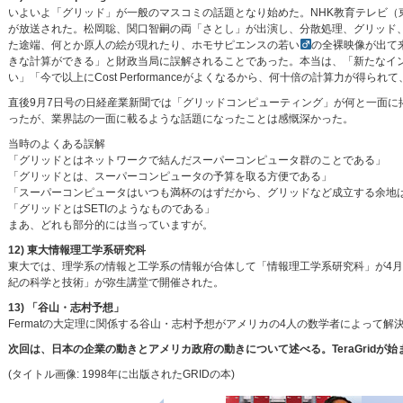
いよいよ「グリッド」が一般のマスコミの話題となり始めた。NHK教育テレビ（東京で
が放送された。松岡聡、関口智嗣の両「さとし」が出演し、分散処理、グリッド、ク
た途端、何とか原人の絵が現れたり、ホモサピエンスの若い
の全裸映像が出て
きな計算ができる」と財政当局に誤解されることであった。本当は、「新たなイン
い」「今で以上にCost Performanceがよくなるから、何十倍の計算力が
直後9月7日号の日経産業新聞では「グリッドコンピューティング」が何と一面に
ったが、業界誌の一面に載るような話題になったことは感慨深かった。
当時のよくある誤解
「グリッドとはネットワークで結んだスーパーコンピュータ群のことである」
「グリッドとは、スーパーコンピュータの予算を取る方便である」
「スーパーコンピュータはいつも満杯のはずだから、グリッドなど成立する余地
「グリッドとはSETIのようなものである」
まあ、どれも部分的には当っていますが。
12) 東大情報理工学系研究科
東大では、理学系の情報と工学系の情報が合体して「情報理工学系研究科」が4月
紀の科学と技術」が弥生講堂で開催された。
13) 「谷山・志村予想」
Fermatの大定理に関係する谷山・志村予想がアメリカの4人の数学者によって解
次回は、日本の企業の動きとアメリカ政府の動きについて述べる。TeraGridが始
(タイトル画像: 1998年に出版されたGRIDの本)