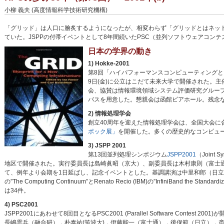
小柳 義夫 (高度情報科学技術研究機構)
「グリッド」は人口に膾炙するようになったが、相変わらず「グリッドとはネッ
ていた。JSPPの付帯イベントとして8年間続いたPSC（並列ソフトウェアコン
日本の学界の動き
1) Hokke-2001
第8回「ハイパフォーマンスコンピューティングと
9日(金)に公立はこだて未来大学で開催された。
会、協賛は情報環境領域システム評価研究グループ
バスを用意した。懇親会は函館ビアホール。残念
2) 情報処理学会
創立40周年を迎えた情報処理学会は、全国大会に合
ポック展」
を開催した。多くの歴史的なコンピュー
3) JSPP 2001
第13回並列処理シンポジウム
JSPP2001
（Joint 
地区で開催された。実行委員長は島崎眞昭（京大）、副委員長は木村康則（富士通
て、例年より会期を1日延ばし、記念イベントとした。基調講演は中里和郎（日立ケンブリッ
の”The Computing Continuum”とRenato Recio (IBM)の”InfiniBand the
は34件。
4) PSC2001
JSPP2001にあわせて8回目となるPSC2001 (Parallel Software Co
長嶋雲兵（融合研），朴泰祐(筑波大)，伊藤能一（富士通），後保範（日立），斎藤智