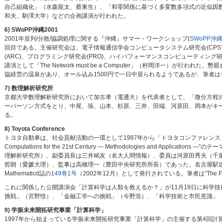
自己組織化」（水森龍太、蔡東生）、「和零関係に基づく多変数多項式の近似因
和夫、駒澤大学）などの企画講演が行われた。
6) SWoPP沖縄2001
2001年並列/分散/協調処理に関する『沖縄』サマー・ワークショップ(
SWoPP沖縄
回目である。主催研究会は、電子情報通信学会コンピュータシステム研究会(CPSY
(ARC)、プログラミング研究会(PRO)、ハイパフォーマンスコンピューティング
講演として「The Network must be a Computer」（村岡洋一）が
協経営の温泉があり、オール込み1500円で一日中居られるようであるが、筆者は
7) 数理解析研究所
京都大学数理解析研究所において加古孝（電通大）を代表者として、「微分方程式
ーパーソン方式をとり、中尾、張、山本、杉原、三井、田端、河原田、岡本がキー
る。
8) Toyota Conference
トヨタ自動車は、社会貢献活動の一環として1987年から「トヨタコンファレンス」を毎年行って
Computations for the 21st Century — Methodologies and 
理解析研究所）、副委員長は三井斌友（名大人間情報）、委員は河原田秀夫（千葉
哲朗（愛媛大理）、監事は高橋理一（豊田中央研究所所長）であった。名古屋駅近辺に何度も集まっ
Mathematicd誌の
149巻1号
（2002年12月）として発行されている。筆者は”The Futur
これに関係した公開講演会「計算科学は人類を救えるか？」が11月19日に科学
挑戦」（宮野悟）、「金融工学への挑戦」（今野浩）、「科学技術と市民意識」
9) 学振未来開拓研究事業「計算科学」
1997年から始まっている学振未来開拓研究事業「計算科学」の主催する第4回計