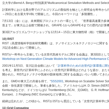
立大学のBernd A. Bergが特別講演“Multicanonical Simulation Methods and Se
計算科学における異分野でのアルゴリズムの類似性を軸とした研究会を昨年から行
～29日に名古屋大学VBLで開催した。今回のキーワードは「多階層性」。
7月13日（金）には、未来開拓プロジェクトの一環として、「世界最高速重力多体問
造まで」が東大山上会館で開催され、GRAPE-1からGRAPE-6までの歴代の計
第3回アルゴリズムワークショップを12月14～15日に東大物性研（柏）で開催
10) RIST
RIST（高度情報科学技術研究機構）は、ナノサイエンス＆テクノロジーに関する
川記念会館において開催した。
RISTが一昨年から主催している次世代気候モデルに関する会議は、第3回目として
Workshop on Next Generation Climate Models for Advanced High Performance Co
2001年11月5日、笹川記念会館において「
計算科学のための次世代計算環境に関
を考え、新世代の計算科学にふさわしい次世代計算環境はどのような姿か、また
開かれた。RISTはナノテクや気候や固体地球に関する会議はいろいろ開いてき
また、GMDや東大工の共催を得て、“
SSS2001
, Workshop on Scalable Solver
会館・弥生講堂で開催した。筆者も参加した。アメリカからはH. D. Simon (NERSC)、W. Kramer (
Kentucky)などが、ドイツからはU. Tronttemberg (SCAI、元GMD)、G. R. Hoffmann (Ge
Europe)、J. Fingberg (NEC Europe)などが参加した。
経緯は忘れたが、この頃から、RISTがJSTから受託している「次世代計算科学
11) Grid Computing