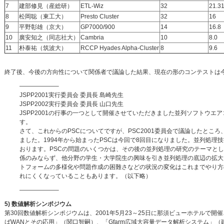
7
建部修見（産総研）
ETL-Wiz
32
21.3
8
松岡聡（東工大）
Presto Cluster
32
16
9
平野彰雄（京大）
GP7000/900
14
16.8
10
廣安知之（同志社大）
Cambria
10
8.0
11
朴泰祐（筑波大）
RCCP Hyades Alpha-Cluster
8
9.6
終了後、今後の方向性について関係者で議論した結果、現在の形のコンテストは
——————–
JSPP2001実行委員会 委員長 島崎先生
JSPP2002実行委員会 委員長 山口先生
JSPP2001の行事の一つとして開催させていただきました並列ソフトウエ
す。
さて、これからのPSCについてですが、PSC2001委員会で議論したと
ました。1994年から始まったPSCは今回で8回目になりました。並列処
おります。PSCの問題のいくつかは、その後の並列処理の研究のテーマと
係のみならず、他分野の学生・大学院生の興味を引き並列処理の底辺の拡大
トフォームの多様化や問題作成の困難さなどの状況の変化はこれまでやり方
れにくくなっていることもあります。（以下略）
——————–
5) 数値解析シンポジウム
第30回数値解析シンポジウムは、2001年5月23～25日に那須ビューホテルで
ばWANとその応用」（関口智嗣）、「Gfarm広域大容量データ解析システム