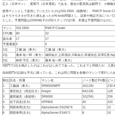
正人（日本サン），鷲尾巧（日本電気）である。過去の委員長は顧問で、小柳義夫(東大
使用マシンとして提供していただいたのはSGI 2800（統数研）、RWCP Score Cluste
はそろそろネタが尽きた感もあったがN-body問題とし、誤差や検証方法につ
とした。予選問題は20000粒子の250ステップの計算、本選は予選問題のものに
マシン
SGI 2800
RWCP Cluster
CPU数
80
32
提出者
17
17
予選通過
5
5
1位
工藤 誠（東大）
工藤 誠（東大）
2位
蓬来 祐一郎（東大）
城田祐介,上田清詩,川島祐介,田邊浩志,宮澤広哲,Ngo
3位
林田 守広（東大）
蓬来 祐一郎（東大）
3部門で1位を独占したのはこれがはじめてであった。これまでと同様だが、入賞
自由部門の記録も手元に残っている。これは同じ問題を各種のマシンで実行した
順位
氏名・所属
マシン名
ノード数(CPU数)
ピーク
1
工藤誠（東大）
SR8000/MPP
16(128)
230.
2
廣安知之（同志社大）
Gregor
64(128)
128
3
建部修見（産総研）
SR8000
32(256)
256
4
岩下武史(京大)
VPP800
40
320
5
岡部寿男(京大)
AlphaServer DS20E*6
11
15
6
岡部寿男(京大)
AlphaServer ES40*2
8
10