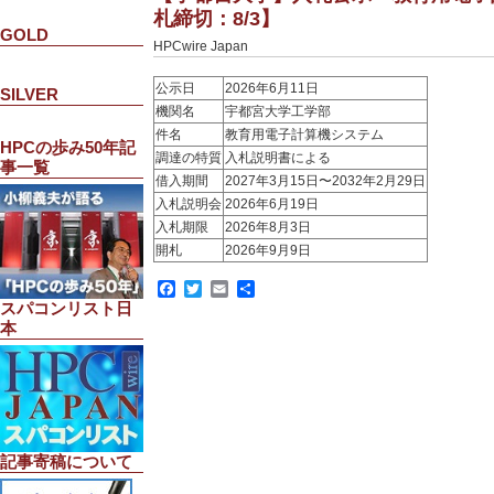
札締切：8/3】
GOLD
HPCwire Japan
公示日
2026年6月11日
SILVER
機関名
宇都宮大学工学部
件名
教育用電子計算機システム
HPCの歩み50年記
調達の特質
入札説明書による
事一覧
借入期間
2027年3月15日〜2032年2月29日
入札説明会
2026年6月19日
入札期限
2026年8月3日
開札
2026年9月9日
Facebook
Twitter
Email
共
有
スパコンリスト日
本
記事寄稿について