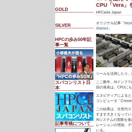
CPU「Vera
GOLD
HPCwire Japan
オリジナル記事「
beyo
SILVER
Alamos
」
HPCの歩み50年記
事一覧
ツールを活用したり、
ここ数年、AIインフ
スパコンリスト日
回の発表は、CPUに
本
エヌビディアによると、
コンピュータ「Cros
この結果は、次世代ス
すます大きくなってい
AIシステムの実験を
記事寄稿について
レーションの増加、デ
いる。