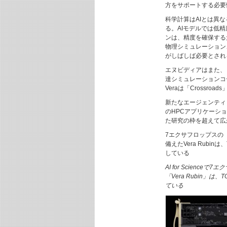
方をサポートする必要
科学計算はAIとは異
る。AIモデルでは低
ンは、精度を確保する
物理シミュレーション
がしばしば必要とされ
エヌビディアはまた、
達シミュレーションコー
Veraは「Crossr
新たなエージェンティッ
のHPCアプリケーシ
た研究の枠を超えて広
7エクサフロップスの「A
備えたVera Rubi
している
AI for Scien
「Vera Rubin」
ている