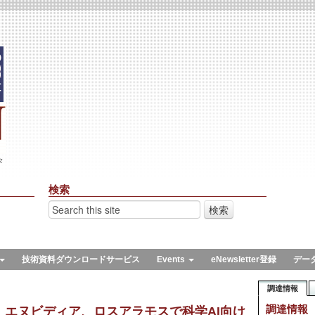
々
検索
技術資料ダウンロードサービス
Events
eNewsletter登録
デー
調達情報
調達情報
：エヌビディア、ロスアラモスで科学AI向け