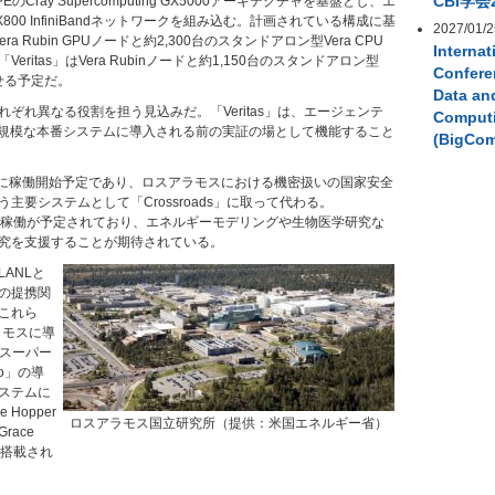
CBI学会
Cray Supercomputing GX5000アーキテクチャを基盤とし、エ
-X800 InfiniBandネットワークを組み込む。計画されている構成に基
2027/01/2
era Rubin GPUノードと約2,300台のスタンドアロン型Vera CPU
Internat
ritas」はVera Rubinノードと約1,150台のスタンドアロン型
Confere
わせる予定だ。
Data an
ぞれ異なる役割を担う見込みだ。「Veritas」は、エージェンテ
Comput
大規模な本番システムに導入される前の実証の場として機能すること
(BigCo
027年に稼働開始予定であり、ロスアラモスにおける機密扱いの国家安全
主要システムとして「Crossroads」に取って代わる。
27年の稼働が予定されており、エネルギーモデリングや生物医学研究な
究を支援することが期待されている。
ANLと
の提携関
これら
ラモスに導
EXスーパー
o」の導
ステムに
Hopper
ロスアラモス国立研究所（提供：米国エネルギー省）
race
が搭載され