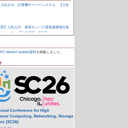
】入札公示 計算機サーバーシステム 【入札
】
究所】入札公示 発現タンパク質高感度検出装
ピュータ 【入札締切：9/16】
力研究開発機構】資料招請 ＧＰＵ計算機シス
HPC Market Update資料
を掲載しました。
9/1】
ト
力研究開発機構】入札公示 炉心損傷解析用ク
の購入 【入札締切：9/29】
】落札公示 人工知能用計算ノード 【株式会
,988,000円
ional Conference for High
ance Computing, Networking, Storage
sis (SC26)