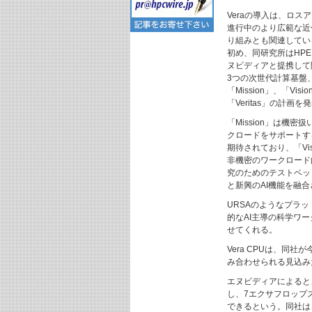
Veraの導入は、ロス
進行中のより広範な近
り組みとも関連してい
初め、同研究所はHP
ヌビディアと提携して
3つの次世代計算基盤
「Mission」、「Visi
「Veritas」の計画を
「Mission」は機密
クロードをサポートす
期待されており、「Vis
非機密のワークロード向
究のためのテストベッ
と新興のAI機能を融
URSAのようなプラ
的なAI主導の科学ワ
せてくれる。
Vera CPUは、同社が
み合わせられる見込み
エヌビディアによると、
し、7エクサフロップス
できるという。同社は