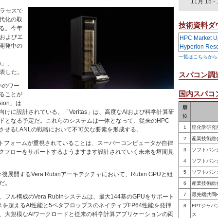
11月 15
-
アラモスで
代化の取
技術資料ダ
る。今年
Eおよびエ
HPC Market U
開発中の
Hyperion Res
、
一覧はこちらから
on」、
発表した。
スパコン調
扱いのワー
国内スパコン
ることが
ion」は
順
けに設計されている。「Veritas」は、高度なAIおよび科学計算研
位
ドとなる予定だ。これらのシステムは一体となって、従来のHPC
1
理化学研究
合させるLANLの戦略において不可欠な要素を形成する。
2
産業技術総
ットフォームが重視されていることは、スーパーコンピュータが自律
3
ソフトバン
ークフローをサポートするようますます設計されていく未来を垣間見
4
ソフトバン
5
ソフトバン
今後展開するVera Rubinアーキテクチャにおいて、Rubin GPUと組
だ。
6
産業技術総
7
最先端共同
フル構成のVera Rubinシステムは、最大144基のGPUをサポート
を超えるAI性能と5ペタフロップスのネイティブFP64性能を発揮
8
FPTジャ
、大規模なAIワークロードと従来の科学計算アプリケーションの両
ス