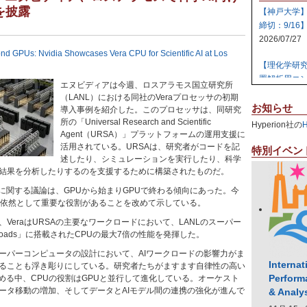
」を披露
【神戸大学
締切：9/16
2026/07/27
nd GPUs: Nvidia Showcases Vera CPU for Scientific AI at Los
【理化学研
置解析用コン
エヌビディアは今週、ロスアラモス国立研究所
2026/07/27
（LANL）における同社のVeraプロセッサの初期
お知らせ
導入事例を紹介した。このプロセッサは、同研究
【日本原子
所の「Universal Research and Scientific
Hyperion社の
テム 【締切:
Agent（URSA）」プラットフォームの運用支援に
2026/07/24
活用されている。URSAは、研究者がコードを記
特別イベン
述したり、シミュレーションを実行したり、科学
結果を分析したりするのを支援するために構築されたものだ。
【日本原子
ラスタ計算機
ラに関する議論は、GPUから始まりGPUで終わる傾向にあった。今
2026/07/23
も依然として重要な役割があることを改めて示している。
VeraはURSAの主要なワークロードにおいて、LANLのスーパー
【高知大学
sroads」に搭載されたCPUの最大7倍の性能を発揮した。
社エレパ】 31
2026/07/21
ーパーコンピュータの設計において、AIワークロードの影響力がま
Internat
ることも浮き彫りにしている。研究者たちがますます自律性の高い
Perform
進める中、CPUの役割はGPUと並行して進化している。オーケスト
ータ移動の増加、そしてデータとAIモデル間の連携の強化が進んで
& Analy