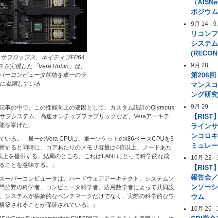
（AIS
ポジウ
9月 14
-
9
リコン
システ
(RECON
eで7エクサフロップス、ネイティブFP64
9月 28
実現した「Vera Rubin」は、
第206
スーパーコンピュータ性能を単一のラ
に凝縮している
マンス
ング研
9月 29
記事の中で、この性能向上の要因として、カスタム設計のOlympus
【RIST
リサブシステム、高速オンチップファブリックなど、Veraアーキテ
能を挙げた。
ライン
ンコロ
いる。「単一のVera CPUは、単一ソケットのx86ベースCPUを3
ミュレ
揮すると同時に、コアあたりのメモリ容量は4倍以上、ノードあた
以上を提供する。結局のところ、これはLANLにとって科学的な成
10月 22
-
ることを意味する。」
【RIST
報告会／
スーパーコンピュータは、ハードウェアアーキテクト、システムソ
ンソー
門分野の科学者、コンピュータ科学者、応用数学者によって共同設
、システムが抽象的なベンチマークだけでなく、実際の科学的なワ
ウム
構築されることが保証されている。」
10月 26
-