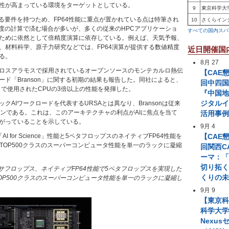
性が高まっている環境をターゲットとしている。
9
東京科学大
なる要件を持つため、FP64性能に重点が置かれている点は特筆され
10
さくらイン
精度の計算で済む場合が多いが、多くの従来のHPCアプリケーショ
すべての国内スパ
ために依然として倍精度演算に依存している。例えば、天気予報、
、材料科学、原子力研究などでは、FP64演算が提供する数値精度
近日開催国
る。
8月 27
ロスアラモスで採用されているオープンソースのモンテカルロ熱伝
【CAE
ド「Branson」に関する初期の結果も報告した。同社によると、
回中四国
oads」で使用されたCPUの3倍以上の性能を発揮した。
『中国
ジタル
クAIワークロードを代表するURSAとは異なり、Bransonは従来
ョンである。これは、このアーキテクチャの利点がAIに焦点を当て
活用事
がっていることを示している。
9月 4
I for Science」性能と5ペタフロップスのネイティブFP64性能を
【CAE
nは、TOP500クラスのスーパーコンピュータ性能を単一のラックに凝縮
回関西C
ーマ：「
切り拓
ceで7エクサフロップス、ネイティブFP64性能で5ペタフロップスを実現した
くりの
は、TOP500クラスのスーパーコンピュータ性能を単一のラックに凝縮し
9月 9
【東京
科学大学 A
Nexus