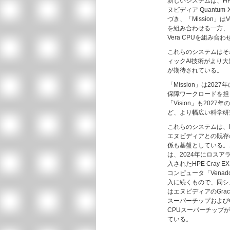
新しいシステムは、HPEの
ヌビディア Quantum
づき、「Mission」はV
を組み合わせる一方、「Ve
Vera CPUを組み合
これらのシステムはそれ
ィックAI技術がより
が期待されている。
「Mission」は2
保障ワークロードを担う
「Vision」も20
ど、より幅広い科学研
これらのシステムは、L
エヌビディアとの既存
係も基盤としている。
は、2024年にロスア
入されたHPE Cray 
コンピュータ「Venad
入に続くもので、同シ
はエヌビディアのGrace 
スーパーチップおよびG
CPUスーパーチップ
ている。