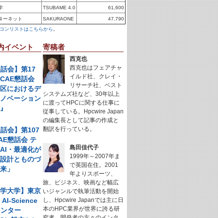
学
TSUBAME 4.0
61,600
ターネット
SAKURAONE
47,790
コンリストはこちらから
。
内イベント
寄稿者
西克也
西克也はフェアチャ
懇話会】第17
イルド社、クレイ・
CAE懇話会
リサーチ社、ベスト
地区におけるデ
システムズ社など、30年以上
イノベーション
に渡ってHPCに関する仕事に
例』
従事している。Hpcwire Japan
の編集長として記事の作成と
翻訳を行っている。
懇話会】第107
AE懇話会 テ
島田佳代子
AI・最適化が
1999年～2007年ま
く設計とものづ
で英国在住。2001
未来」
年よりスポーツ、
旅、ビジネス、映画など幅広
科学大学】東京
いジャンルで執筆活動を開始
I-Science
し、Hpcwire Japanでは主に日
本のHPC業界が世界に誇る研
センター
究者、開発者の方々のインタ