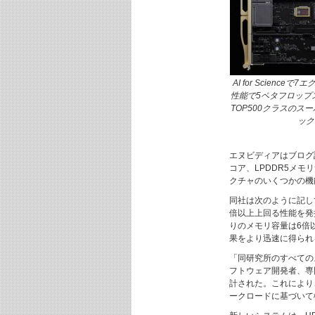
AI for Scienc
性能で5ペタフロップスを
TOP500クラスの
ック
エヌビディアはブログ
コア、LPDDR5メモ
クチャのいくつかの機
同社は次のように記して
倍以上上回る性能を発
りのメモリ容量は6倍
果をより迅速に得られ
「同研究所のすべての
フトウェア開発者、専
計された。これにより
ークロードに基づいて