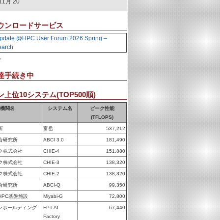
11月 20
ウンロードサービス
pdate @HPC User Forum 2026 Spring –
earch
。
達手続き中
上位10システム(TOP500順)
機関名
システム名
ピーク性能
(TFLOPS)
所
富岳
537,212
合研究所
ABCI 3.0
181,490
ク株式会社
CHIE-4
151,880
ク株式会社
CHIE-3
138,320
ク株式会社
CHIE-2
138,320
合研究所
ABCI-Q
99,350
HPC基盤施設
Miyabi-G
72,800
パンホールディング
FPT AI
67,440
Factory