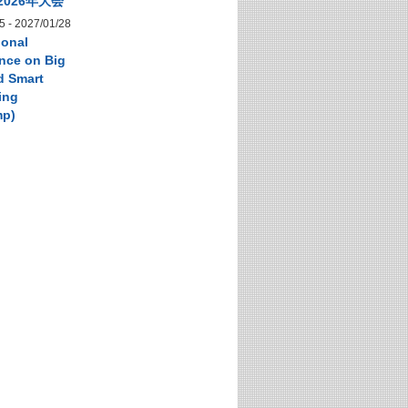
2026年大会
5
-
2027/01/28
ional
nce on Big
d Smart
ing
mp)