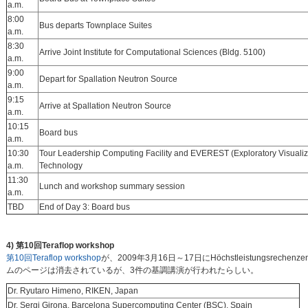
a.m.
8:00
Bus departs Townplace Suites
a.m.
8:30
Arrive Joint Institute for Computational Sciences (Bldg. 5100)
a.m.
9:00
Depart for Spallation Neutron Source
a.m.
9:15
Arrive at Spallation Neutron Source
a.m.
10:15
Board bus
a.m.
10:30
Tour Leadership Computing Facility and EVEREST (Exploratory Visualiz
a.m.
Technology
11:30
Lunch and workshop summary session
a.m.
TBD
End of Day 3: Board bus
4) 第10回Teraflop workshop
第10回Teraflop workshop
が、2009年3月16日～17日にHöchstleistungsrechenzentru
ムのページは消去されているが、3件の基調講演が行われたらしい。
Dr. Ryutaro Himeno, RIKEN, Japan
Dr. Sergi Girona, Barcelona Supercomputing Center (BSC), Spain