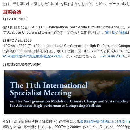
とは、干し草の中に落とした1本の針を探すようなものだ、と述べ、データの取り扱い
国際会議
1) ISSCC 2009
第56回目となるISSCC (IEEE International Solid-State Circuits Conference
て”Adaptive Circuits and Systems”のテーマのもとに開催された。
電子版会議録
は
2) HPC Asia 2009
HPC Asia 2009 (The 10th International Conference on High-Performance
の高雄(Kaohsiung)で開催された。ホストは第１回(HPC Asia 95)と同様NC
ASIA)暨環太平洋先進網路會議(APAN)
」という表題であった。
HPC Asia 2018
が2
3) 次世代気候モデル開発
RIST（高度情報科学技術研究機構）の主催による
最先端並列計算機における次世
米欧を会場に毎年開かれている。2007年と2008年はハワイに戻ったが、2009年は3月16日～1