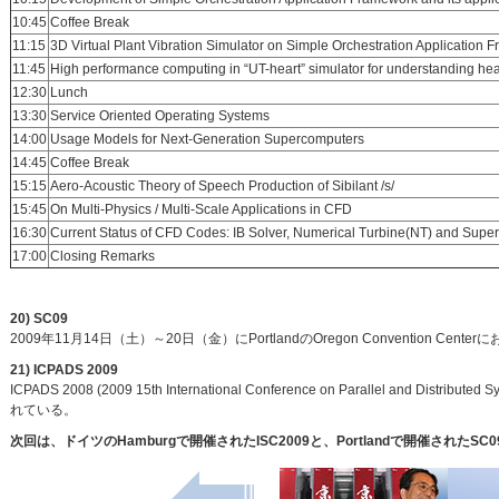
10:45
Coffee Break
11:15
3D Virtual Plant Vibration Simulator on Simple Orchestration Application 
11:45
High performance computing in “UT-heart” simulator for understanding h
12:30
Lunch
13:30
Service Oriented Operating Systems
14:00
Usage Models for Next-Generation Supercomputers
14:45
Coffee Break
15:15
Aero-Acoustic Theory of Speech Production of Sibilant /s/
15:45
On Multi-Physics / Multi-Scale Applications in CFD
16:30
Current Status of CFD Codes: IB Solver, Numerical Turbine(NT) and Supercr
17:00
Closing Remarks
20) SC09
2009年11月14日（土）～20日（金）にPortlandのOregon Convention C
21) ICPADS 2009
ICPADS 2008 (2009 15th International Conference on Parallel
れている。
次回は、ドイツのHamburgで開催されたISC2009と、Portlandで開催されたS