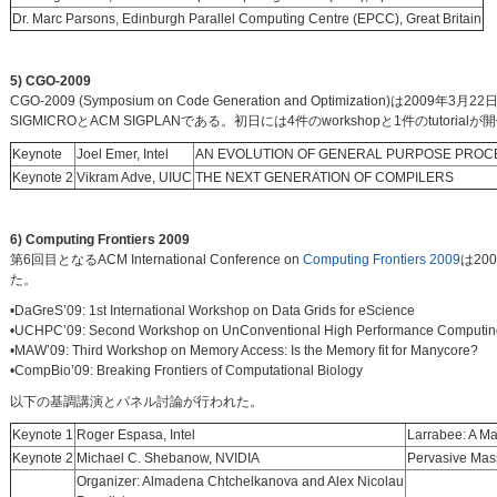
Dr. Marc Parsons, Edinburgh Parallel Computing Centre (EPCC), Great Britain
5) CGO-2009
CGO-2009 (Symposium on Code Generation and Optimization)は2009年3
SIGMICROとACM SIGPLANである。初日には4件のworkshopと1件のtutor
Keynote
Joel Emer, Intel
AN EVOLUTION OF GENERAL PURPOSE PROC
Keynote 2
Vikram Adve, UIUC
THE NEXT GENERATION OF COMPILERS
6) Computing Frontiers 2009
第6回目となるACM International Conference on
Computing Frontiers 2009
は20
た。
•DaGreS’09: 1st International Workshop on Data Grids for eScience
•UCHPC’09: Second Workshop on UnConventional High Performance Computin
•MAW’09: Third Workshop on Memory Access: Is the Memory fit for Manycore?
•CompBio’09: Breaking Frontiers of Computational Biology
以下の基調講演とパネル討論が行われた。
Keynote 1
Roger Espasa, Intel
Larrabee: A Ma
Keynote 2
Michael C. Shebanow, NVIDIA
Pervasive Mas
Organizer: Almadena Chtchelkanova and Alex Nicolau