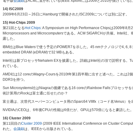
電子版
会議録
はACMに置かれている(IEEE Xploreには2009と2010が抜けている)
14) ISC2009
2009年6月23日～26日にHamburgで開催されたISC2009については別に記す。
15) Hot-Chips 2009
第21回となる
Hot Chips
: A Symposium on High Performance Chipsは20
Microprocessors and Microcomputersである。ACM SIGARCHが共催
露した。
IBM社はBlue Watersで使う予定のPOWER7を示した。45 nmテクノロジで4, 6,
embedded DRAM (eDRAM)で32 MBもある。
Intel社は新プロセッサNehalem EXを披露した。詳細はIntel社の項で説明する。
れている。
AMD社は12 coreのMagny-Coursを2010t年第1四半期に出すと述べた。これは2
DDR3を持つ。
Sun Microsystems社はNiagraの後継である16 coreのRainbow F
術計算用のRockは富士通に任せたのか？
富士通は、次世代スーパーコンピュータ用のSparc64 VIIIfx（コード名Ven
NVIDIAのCEOは、6年後CPUの性能は6倍だが、GPUは570倍になると豪語した
16) Cluster 2009
第11回目の
Cluster 2009
(2009 IEEE International Conference on Clus
れた。
会議録
は、IEEEから出版されている。