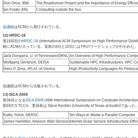
Don Grice, IBM
The Roadrunner Project and the Importance of Energy Effici
Ian Foster, ANL
Computing outside the box
会議録
はACMから発行されている。
12) HPDC-18
第18回目の
HPDC-18
(International ACM Symposium on High Perfor
称にACMが入っている。直前の9日と10日には7件のワークショップが行われた
Jack Dongarra, U. of Tennessee/ORNL
An Overview of High Performance Comput
Wolfgang Gentzsch, DEISA
Sustainable HPC Infrastructures: HPC C
Hans P. Zima, JPL/U. of Vienna
High-Productivity Languages for Petasc
会議録はACMから出版されている。
13) ISCA 2009
第36回となる
ISCA 2009
(36th International Symposium on Computer
IEEE/CS TCCA、委員長は Steve Keckler (University of Texas at Aus
Kathy Yelick, NERSC
Ten Ways to Waste a Parallel Computer
James Hamilton, Amazon Web Service
Internet-Scale Service Infrastructure Effic