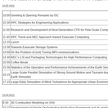
10月19日
10:00
Greeting & Opening Remarks by ISC
10:30
HPC Strategies for Engineering Applications
11:00
Research and Development of Next-Generation CFD for Peta-Scale Comp
11:45
HPC Trend and NEC Approach toward Exascale Computing
12:15
Lunch
13:30
Towards Exascale Storage Systems
14:00
On the Problem of (not) Tuning MPI communications
14:30
NEC’s LSI and Packaging Technologies for High Performance Computing
15:00
Coffee Break
15:30
Statistics of the Operation and Performance Achievements of the Earth Sim
Large-Scale Parallel Simulation of Strong Ground Motion and Tsunami du
16:15
Earth Simulator
17:15
Large Eddy Simulation of Wind Turbulence for Appropriate Urban Environ
10月20日
9:30
3D Combustion Modeling on SX9
10:15
Development of Simple Orchestration Application Framework and its applic