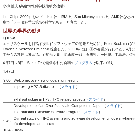
小柳 義夫 (高度情報科学技術研究機構)
Hot-Chips 2009において、Intel社、IBM社、Sun Microsystems
集で「データ科学は第4の科学である」と宣言した。
世界の学界の動き
1) IESP
エクサスケールを目指す次世代ソフトウェアの開発のために、Peter Beckman (ANL), Paul Mess
Exascale Software Project)を提案した。2009年には3回の会議が行われ
本からの常連は朴泰祐、姫野龍太郎、堀田耕一郎、石川裕、松岡聡、中島浩、佐
4月7日～8日にSanta Feで開催された会議の
プログラム
は以下の通り。
4月7日
9:00
Welcome, overview of goals for meeting
Improving HPC Software （
スライド
）
e-Infrastructure in FP7: HPC related aspects（
スライド
）
Development of an Over Petascale Computer in Japan（
スライド
）
International Exascale Software Program（
スライド
）
Current status of HPC systems and software development models, where i
9:45
itʼs developed and issues
10:45
Break