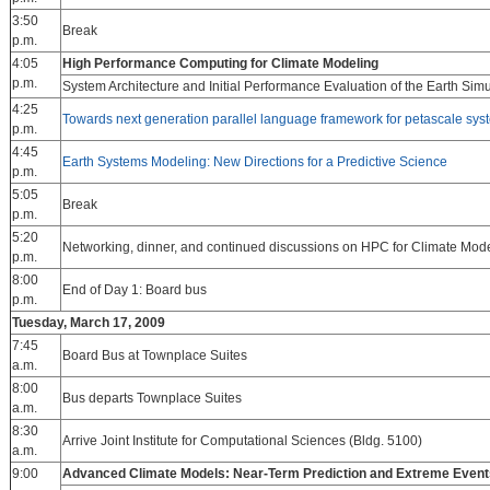
3:50
Break
p.m.
4:05
High Performance Computing for Climate Modeling
p.m.
System Architecture and Initial Performance Evaluation of the Earth Simu
4:25
Towards next generation parallel language framework for petascale sy
p.m.
4:45
Earth Systems Modeling: New Directions for a Predictive Science
p.m.
5:05
Break
p.m.
5:20
Networking, dinner, and continued discussions on HPC for Climate Mod
p.m.
8:00
End of Day 1: Board bus
p.m.
Tuesday, March 17, 2009
7:45
Board Bus at Townplace Suites
a.m.
8:00
Bus departs Townplace Suites
a.m.
8:30
Arrive Joint Institute for Computational Sciences (Bldg. 5100)
a.m.
9:00
Advanced Climate Models: Near-Term Prediction and Extreme Event