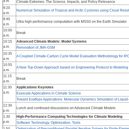
a.m.
Climate Extremes: The Science, Impacts, and Policy Relevance
9:20
Numerical Simulation of Tropical and Arctic Cyclones using Cloud Reso
a.m.
9:40
Ultra high-performance computation with MSSG on the Earth Simulator
a.m.
10:00
Break
a.m.
10:15
Advanced Climate Models: Model Systems
a.m.
Renovation of JMA-GSM
10:35
A Coupled Climate-Carbon Cycle Model Evaluation Methodology for I
a.m.
10:55
A New Top-Down Approach based on Engineering Protocol to Modeling
a.m.
11:15
Break
a.m.
11:30
Applications Keynotes
a.m.
Exascale Applications in Climate Science
Toward Exaflops Applications: Molecular Dynamics Simulation of Liquid
12:30
Lunch and continued discussions on Advanced Climate Models
p.m.
1:30
High-Performance Computing Technologies for Climate Modeling
p.m.
Software Technology, Optimization, Tools
1:50
Optimization of Preconditioned Parallel Iterative Solvers for Finite-Ele