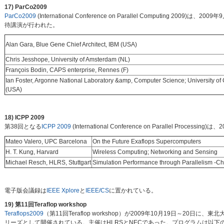
17) ParCo2009
ParCo2009
(International Conference on Parallel Computing 2009
待講演が行われた。
Alan Gara, Blue Gene Chief Architect, IBM (USA)
Chris Jesshope, University of Amsterdam (NL)
François Bodin, CAPS enterprise, Rennes (F)
Ian Foster, Argonne National Laboratory &amp, Computer Science; University of
(USA)
18) ICPP 2009
第38回となる
ICPP 2009
(International Conference on Parallel 
Mateo Valero, UPC Barcelona
On the Future Exaflops Supercomputers
H. T. Kung, Harvard
Wireless Computing; Networking and Sensing
Michael Resch, HLRS, Stuttgart
Simulation Performance through Parallelism -C
電子版会議録は
IEEE Xplore
と
IEEE/CS
に置かれている。
19) 第11回Teraflop workshop
Teraflops2009
（第11回Teraflop workshop）が2009年10月19日～20日に、東北大学で開
リーズとして開催されている。主催はHLRSとNECであった。プログラムは以下