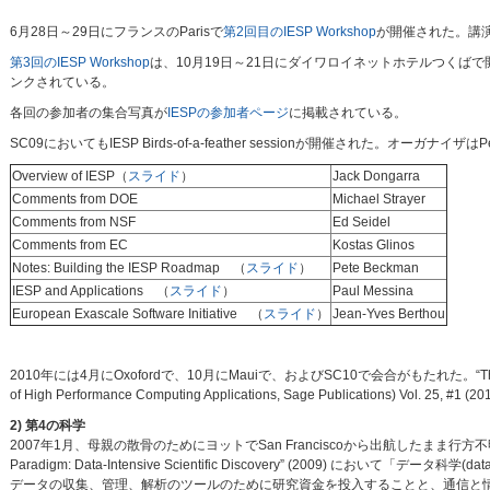
6月28日～29日にフランスのParisで
第2回目のIESP Workshop
が開催された。講
第3回のIESP Workshop
は、10月19日～21日にダイワロイネットホテルつく
ンクされている。
各回の参加者の集合写真が
IESPの参加者ページ
に掲載されている。
SC09においてもIESP Birds-of-a-feather sessionが開催された。オーガナイザ
Overview of IESP（
スライド
）
Jack Dongarra
Comments from DOE
Michael Strayer
Comments from NSF
Ed Seidel
Comments from EC
Kostas Glinos
Notes: Building the IESP Roadmap （
スライド
）
Pete Beckman
IESP and Applications （
スライド
）
Paul Messina
European Exascale Software Initiative （
スライド
）
Jean-Yves Berthou
2010年には4月にOxofordで、10月にMauiで、およびSC10で会合がもたれた。“The Internation
of High Performance Computing Applications, Sage Publications) Vol. 25,
2) 第4の科学
2007年1月、母親の散骨のためにヨットでSan Franciscoから出航したまま行方不
Paradigm: Data-Intensive Scientific Discovery” (2009) にお
データの収集、管理、解析のツールのために研究資金を投入することと、通信と