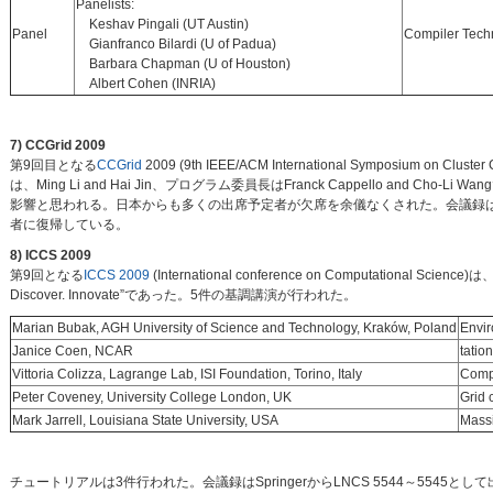
Panelists:
Keshav Pingali (UT Austin)
Panel
Compiler Tech
Gianfranco Bilardi (U of Padua)
Barbara Chapman (U of Houston)
Albert Cohen (INRIA)
7) CCGrid 2009
第9回目となる
CCGrid
2009 (9th IEEE/ACM International Symposium 
は、Ming Li and Hai Jin、プログラム委員長はFranck Cappello and
影響と思われる。日本からも多くの出席予定者が欠席を余儀なくされた。会議録
者に復帰している。
8) ICCS 2009
第9回となる
ICCS 2009
(International conference on Computationa
Discover. Innovate”であった。5件の基調講演が行われた。
Marian Bubak, AGH University of Science and Technology, Kraków, Poland
Envir
Janice Coen, NCAR
tatio
Vittoria Colizza, Lagrange Lab, ISI Foundation, Torino, Italy
Compu
Peter Coveney, University College London, UK
Grid 
Mark Jarrell, Louisiana State University, USA
Massi
チュートリアルは3件行われた。会議録はSpringerからLNCS 5544～5545と