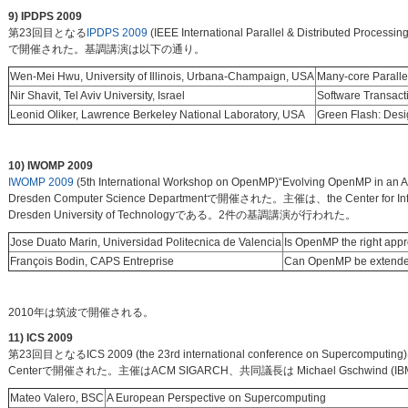
9) IPDPS 2009
第23回目となる
IPDPS 2009
(IEEE International Parallel & Distributed 
で開催された。基調講演は以下の通り。
Wen-Mei Hwu, University of Illinois, Urbana-Champaign, USA
Many-core Parallel
Nir Shavit, Tel Aviv University, Israel
Software Transac
Leonid Oliker, Lawrence Berkeley National Laboratory, USA
Green Flash: Desi
10) IWOMP 2009
IWOMP 2009
(5th International Workshop on OpenMP)“Evolving OpenMP i
Dresden Computer Science Departmentで開催された。主催は、the Center for Information 
Dresden University of Technologyである。2件の基調講演が行われた。
Jose Duato Marin, Universidad Politecnica de Valencia
Is OpenMP the right appr
François Bodin, CAPS Entreprise
Can OpenMP be extended 
2010年は筑波で開催される。
11) ICS 2009
第23回目となるICS 2009 (the 23rd international conference on Supercom
Centerで開催された。主催はACM SIGARCH、共同議長は Michael Gschwind (
Mateo Valero, BSC
A European Perspective on Supercomputing