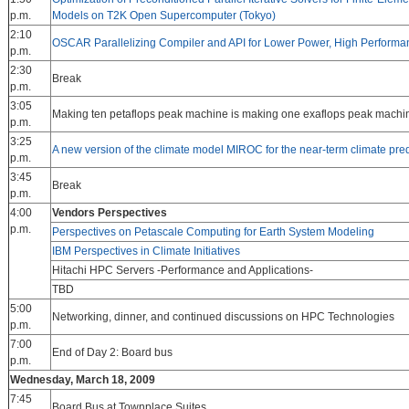
p.m.
Models on T2K Open Supercomputer (Tokyo)
2:10
OSCAR Parallelizing Compiler and API for Lower Power, High Performa
p.m.
2:30
Break
p.m.
3:05
Making ten petaflops peak machine is making one exaflops peak machine
p.m.
3:25
A new version of the climate model MIROC for the near-term climate pred
p.m.
3:45
Break
p.m.
4:00
Vendors Perspectives
p.m.
Perspectives on Petascale Computing for Earth System Modeling
IBM Perspectives in Climate Initiatives
Hitachi HPC Servers -Performance and Applications-
TBD
5:00
Networking, dinner, and continued discussions on HPC Technologies
p.m.
7:00
End of Day 2: Board bus
p.m.
Wednesday, March 18, 2009
7:45
Board Bus at Townplace Suites