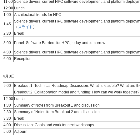
11:00
Science drivers, current HPC software development, and platform deploym
12:00
Lunch
1:00
Architectural trends for HPC
Science drivers, current HPC software development, and platform deploym
1:45
（
スライド
）
2:30
Break
3:00
Panel: Software Barriers for HPC, today and tomorrow
4:30
Science drivers, current HPC software development, and platform deploym
6:00
Reception
4月8日
9:00
Breakout 1: Technical Roadmap Discussion: What is feasible? What are th
Breakout 2: Collaboration model and funding: How can we work together? 
12:00
Lunch
1:30
Summary of Notes from Breakout 1 and discussion
2:30
Summary of Notes from Breakout 2 and discussion
3:30
Break
4:00
Discussion: Goals and work for next workshops
5:00
Adjourn