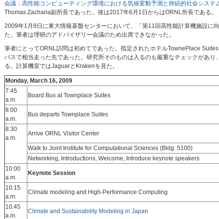
会議：高性能コンピューティング環境における気候変動予測と持続的社会システ
Thomas Zacharia副所長であった。彼は2017年6月1日からはORNL所長である。
2009年1月9日に東大情報基盤センターにおいて、「第11回高性能計算機施設
た。筆者は理研のアドバイザリー会議のため出席できなかった。
筆者にとってORNL訪問は初めてであった。指定されたホテルTownePlace Suites 
バスで相当走った先であった。研究所そのものは入るのも厳重なチェックがあり、持ち
る。計算機室ではJaguarとKrakenを見た。
Monday, March 16, 2009
7:45
Board Bus at Townplace Suites
a.m.
8:00
Bus departs Townplace Suites
a.m.
8:30
Arrive ORNL Visitor Center
a.m.
Walk to Joint Institute for Computational Sciences (Bldg. 5100)
Networking, Introductions, Welcome, Introduce keynote speakers
10:00
Keynote Session
a.m.
10:15
Climate modeling and High-Performance Computing
a.m.
10:45
Climate and Sustainability Modeling in Japan
a.m.