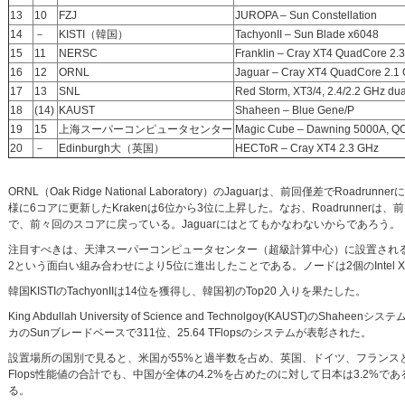
13
10
FZJ
JUROPA – Sun Constellation
14
－
KISTI（韓国）
TachyonII – Sun Blade x6048
15
11
NERSC
Franklin – Cray XT4 QuadCore 2.
16
12
ORNL
Jaguar – Cray XT4 QuadCore 2.1
17
13
SNL
Red Storm, XT3/4, 2.4/2.2 GHz du
18
(14)
KAUST
Shaheen – Blue Gene/P
19
15
上海スーパーコンピュータセンター
Magic Cube – Dawning 5000A, QC
20
－
Edinburgh大（英国）
HECToR – Cray XT4 2.3 GHz
ORNL（Oak Ridge National Laboratory）のJaguarは、前回僅差でRo
様に6コアに更新したKrakenは6位から3位に上昇した。なお、Roadrunner
で、前々回のスコアに戻っている。Jaguarにはとてもかなわないからであろう。
注目すべきは、天津スーパーコンピュータセンター（超級計算中心）に設置される予定の中国の国防
2という面白い組み合わせにより5位に進出したことである。ノードは2個のIntel X
韓国KISTIのTachyonIIは14位を獲得し、韓国初のTop20 入りを果たした。
King Abdullah University of Science and Technolgoy(K
カのSunブレードベースで311位、25.64 TFlopsのシステムが表彰された。
設置場所の国別で見ると、米国が55%と過半数を占め、英国、ドイツ、フランス
Flops性能値の合計でも、中国が全体の4.2%を占めたのに対して日本は3.2
る。