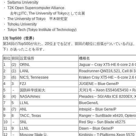
・ Saitama University
・ T2K Open Supercomputer Alliance
去年はITC, The University of Tokyoとして出展
・ The University of Tokyo 平木研究室
・ Tohoku University
・ Tokyo Tech (Tokyo Institute of Technology)
13) Top500（世界）
第34回のTop500が出た。20位までを記す。前回の順位に括弧がついているのは
下）があったことを示す。
順位
前回
設置場所
機種名
1
(2)
ORNL
Jaguar – Cray XT5-HE 6-core 2.6
2
(1)
LANL
Roadrunner-QW22/LS21, Cell 8i 3
3
(6)
NICS, Tennessee
Kraken Cray XT5-HE – 6-core 2.6
4
3
FZJ
JUGENE – Blue Gene/P
5
－
国防科学技術大
天河1号 – Xeon E5540/E5450 + R
6
(4)
NASA/Ames
Pleiades – SGI Altix ICE 8200EX
7
5
LLNL
BlueGene/L
8
(7)
ANL
Intrepid – Blue Gene/P
9
8
TACC, Texas
Ranger – SunBlade x6420, Opter
10
－
SNL
Red Sky – Sun Blade x6275
11
9
LLNL
Dawn – Blue Gene/P
12
－
Moscow State U.
Kinibisiv – T-Platforms Xeon 5570