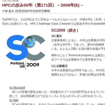
7月 23, 2018
HPCの歩み50年（第171回）－2009年(k)－
小柳 義夫 (高度情報科学技術研究機構)
Top500では、上位20位までに日本は一つも入らなかったが、中国が5位（天津）と
完全に出遅れている。HPC Challenge Class 2 Awardsでは筑波大学のXcalabelMP
SC2009（続き）
10) 展示
主催者発表によると、今年は企業展示195件
（去年は337件）であった。展示の純面積（ブ
いる。もともと2階にも別の展示会場が予
例年のごとくTechnical programと
示ブースでは企業展示でも研究展示でも、
11) 企業展示
今年の企業展示は195件であった。今年目立
順調なわけではない。常連の企業は日本系
(a) Microsoft
2
SCへの登場の歴史は短いが、今回最大のブース(4,500 ft
)をかまえていた。
意して、自社関係者だけではなくいろいろな人のプレゼンが行われていた。
(b) IBM
SCxyの常連であり、大きなブースを会場のいい場所に出していた。今年の