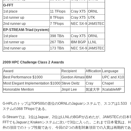
G-FFT
1st place
11 TFlops
Cray XT5
ORNL
1st runner up
8 TFlops
Cray XT5
UTK
2nd runner up
7 TFlops
NEC SX-9
JAMSTEC
EP-STREAM-Triad (system)
1st place
398 TB/s
Cray XT5
ORNL
1st runner up
267 TB/s
IBM BG/P
LLNL
2nd runner up
173 TB/s
NEC SX-9
JAMSTEC
2009 HPC Challenge Class 2 Awards
Award
Recipient
Afflication
Language
Best Performance $1000
Gordon Almasi
IBM
UPC and X10
Most Elegant Implementation $1000
Steve Deitz
Cray
Chapel
Honorable Mention
Jinpil Lee
筑波大学
XcalableMP
G-HPLのトップはTOP500の首位のORNLのJaguarシステムで、スコアは1.533 PF
ステムの368 TFlopsである。
G-Streamでは、1位はJaguar、2位はLLNLのBG/Pが占めたが、JAMSTE
FFTでもJaguarとKrakenシステムに次いで3位に入った。これまで日本電
外の項目でのトップ性能であり、今回の2つの表彰対象項目での入賞は画期的であ