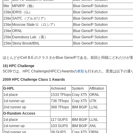
9tie
MPI/IPP（独）
Blue Gene/P Solution
15tie
IDRIS（仏）
Blue Gene/P Solution
15tie
SAITC（ブルガリア）
Blue Gene/P Solution
15tie
Moscow State U.（ロシア）
Blue Gene/P Solution
15tie
ORNL
Blue Gene/P Solution
15tie
Daresbury Lab.（英）
Blue Gene/P Solution
15tie
Stony Brook/BNL
Blue Gene/P Solution
ほとんどがCell B.E.のクラスタかBlue Gene/Pである。前回と同様にどれ
16) HPC Challenge
SC09では、HPC Challenge(HPCC) Awardsの
表彰
も行われた。受賞は以下の通り。S
2009 HPC Challenge Class 1 Awards
G-HPL
Achieved
System
Affiliation
1st place
1533 TFlops
Cray XT5
ORNL
1st runner up
736 TFlops
Cray XT5
UTK
2nd runner up
368 TFlops
IBM BG/P
LLNL
G-Random Access
1st place
117 GUPS
IBM BG/P
LLNL
1st runner up
103 GUPS
IBM BG/P
ANL
2nd runner up
38 GUPS
Cray XT5
ORNL