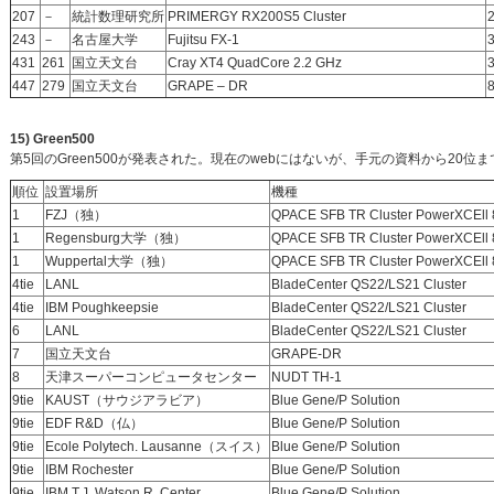
207
－
統計数理研究所
PRIMERGY RX200S5 Cluster
243
－
名古屋大学
Fujitsu FX-1
431
261
国立天文台
Cray XT4 QuadCore 2.2 GHz
447
279
国立天文台
GRAPE – DR
15) Green500
第5回のGreen500が発表された。現在のwebにはないが、手元の資料から20位
順位
設置場所
機種
1
FZJ（独）
QPACE SFB TR Cluster PowerXCEll 
1
Regensburg大学（独）
QPACE SFB TR Cluster PowerXCEll 
1
Wuppertal大学（独）
QPACE SFB TR Cluster PowerXCEll 
4tie
LANL
BladeCenter QS22/LS21 Cluster
4tie
IBM Poughkeepsie
BladeCenter QS22/LS21 Cluster
6
LANL
BladeCenter QS22/LS21 Cluster
7
国立天文台
GRAPE-DR
8
天津スーパーコンピュータセンター
NUDT TH-1
9tie
KAUST（サウジアラビア）
Blue Gene/P Solution
9tie
EDF R&D（仏）
Blue Gene/P Solution
9tie
Ecole Polytech. Lausanne（スイス）
Blue Gene/P Solution
9tie
IBM Rochester
Blue Gene/P Solution
9tie
IBM T.J. Watson R. Center
Blue Gene/P Solution