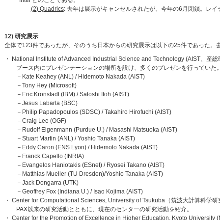
Intel とのことである。
(2) Quadrics
: 去年は展示がキャンセルされたが、今年の6月閉鎖。レイテ
12) 研究展示
全体で123件であったが、そのうち日本からの研究展示は以下の25件であった。
・ National Institute of Advanced Industrial Science and Technology (AIST、産
ブース内にプレゼンテーションの場所を設け、多くのプレゼンを行っていた。
－Kate Keahey (ANL) / Hidemoto Nakada (AIST)
－Tony Hey (Microsoft)
－Eric Kronstadt (IBM) / Satoshi Itoh (AIST)
－Jesus Labarta (BSC)
－Philip Papadopoulos (SDSC) / Takahiro Hirofuchi (AIST)
－Craig Lee (OGF)
－Rudolf Eigenmann (Purdue U.) / Masashi Matsuoka (AIST)
－Stuart Martin (ANL) / Yoshio Tanaka (AIST)
－Eddy Caron (ENS Lyon) / Hidemoto Nakada (AIST)
－Franck Capello (INRIA)
－Evangelos Haniotakis (ESnet) / Ryosei Takano (AIST)
－Matthias Mueller (TU Dresden)/Yoshio Tanaka (AIST)
－Jack Dongarra (UTK)
－Geoffrey Fox (Indiana U.) / Isao Kojima (AIST)
・ Center for Computational Sciences, University of Tsukuba（筑波大計
PAX以来の研究活動とともに、現在のセンターの研究活動を紹介。
・ Center for the Promotion of Excellence in Higher Education, Kyoto University 