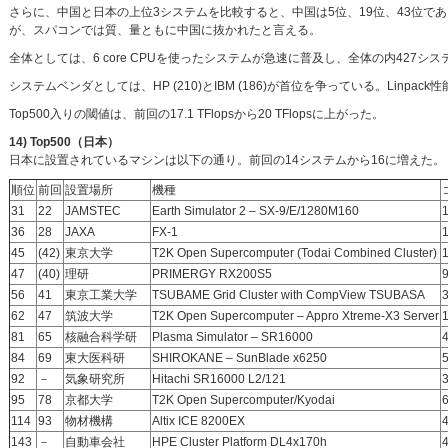
さらに、中国と日本の上位3システムを比較すると、中国は5位、19位、43位である
が、スパコンでは質、量ともに中国に抜かれたと言える。
全体としては、6 core CPUを使ったシステムが急速に普及し、全体の内427システ
システムベンダとしては、HP (210)とIBM (186)が首位を争っている。Linpack性
Top500入りの閾値は、前回の17.1 TFlopsから20 TFlopsに上がった。
14) Top500（日本）
日本に設置されているマシンは以下の通り。前回の14システムから16に増えた。
順位
前回
設置場所
機種
31
22
JAMSTEC
Earth Simulator 2 – SX-9/E/1280M160
36
28
JAXA
FX-1
45
(42)
東京大学
T2K Open Supercomputer (Todai Combined Cluster)
47
(40)
理研
PRIMERGY RX200S5
56
41
東京工業大学
TSUBAME Grid Cluster with CompView TSUBASA
62
47
筑波大学
T2K Open Supercomputer – Appro Xtreme-X3 Server
81
65
核融合科学研
Plasma Simulator – SR16000
84
69
東大医科研
SHIROKANE – SunBlade x6250
92
－
気象研究所
Hitachi SR16000 L2/121
95
78
京都大学
T2K Open Supercomputer/Kyodai
114
93
物材機構
Altix ICE 8200EX
143
－
自動車会社
HPE Cluster Platform DL4x170h