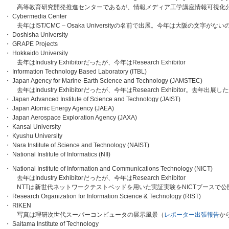
高等教育研究開発推進センターであるが、情報メディア工学講座情報可視化分野 小
・ Cybermedia Center
去年はIST/CMC – Osaka Universityの名前で出展。今年は大阪の文字
・ Doshisha University
・ GRAPE Projects
・ Hokkaido University
去年はIndustry Exhibitorだったが、今年はResearch Exhibitor
・ Information Technology Based Laboratory (ITBL)
・ Japan Agency for Marine-Earth Science and Technology (JAMSTEC)
去年はIndustry Exhibitorだったが、今年はResearch Exhibitor。去年
・ Japan Advanced Institute of Science and Technology (JAIST)
・ Japan Atomic Energy Agency (JAEA)
・ Japan Aerospace Exploration Agency (JAXA)
・ Kansai University
・ Kyushu University
・ Nara Institute of Science and Technology (NAIST)
・ National Institute of Informatics (NII)
・ National Institute of Information and Communications Technology (NICT)
去年はIndustry Exhibitorだったが、今年はResearch Exhibitor
NTTは新世代ネットワークテストベッドを用いた実証実験をNICTブースで公
・ Research Organization for Information Science & Technology (RIST)
・ RIKEN
写真は理研次世代スーパーコンピュータの展示風景（
レポーター出張報告
か
・ Saitama Institute of Technology