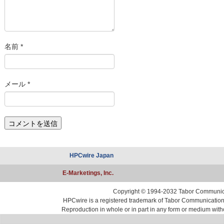
名前
*
メール
*
HPCwire Japan
E-Marketings, Inc.
Copyright © 1994-2032 Tabor Communicati
HPCwire is a registered trademark of Tabor Communications, 
Reproduction in whole or in part in any form or medium with