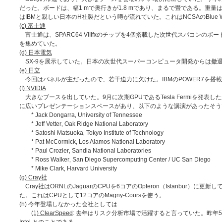
だった。ボードは、幅1 mで奥行きが1.8 mであり、まるで畳である。重量
はIBMと親しい日本のH社製だという噂が流れていた。これはNCSAのBlue W
(c) 富士通
富士通は、SPARC64 VIIIfxのチップを4個搭載した次世代スパコ
を集めていた。
(d) 日本電気
SX-9を展示していた。日本の次世代スーパーコンピュータ開発からは撤
(e) 日立
今回はパネルが主だったので、若干迫力に欠けた。IBMのPOWER7を搭
(f) NVIDIA
大きなブースを出していた。9月に次期GPUであるTesla Fermiを発
に広いプレゼンテーションスペースがあり、以下のような講演があったそう
* Jack Dongarra‚ University of Tennessee
* Jeff Vetter‚ Oak Ridge National Laboratory
* Satoshi Matsuoka‚ Tokyo Institute of Technology
* Pat McCormick‚ Los Alamos National Laboratory
* Paul Crozier‚ Sandia National Laboratories
* Ross Walker‚ San Diego Supercomputing Center / UC San Diego
* Mike Clark‚ Harvard University
(g) Cray社
Cray社はORNLのJaguarのCPUを6コアのOpteron（Istanbur）
た。これはCPUとして12コアのMagny-Coursを使う。
(h) 今年登場しなかった会社としては
(1) ClearSpeed
: 去年はリスク分析市場で活躍すると言っていた。昨年5月にこの会社のCTO