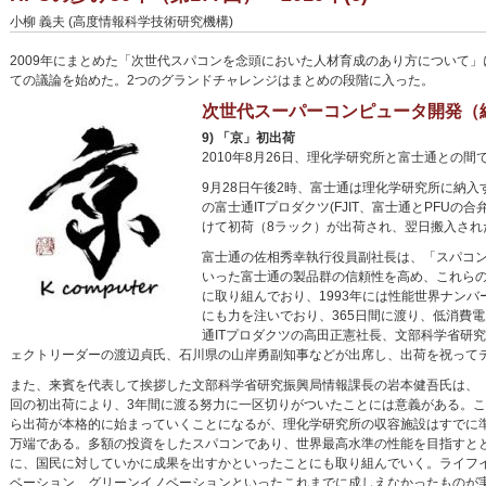
小柳 義夫 (高度情報科学技術研究機構)
2009年にまとめた「次世代スパコンを念頭においた人材育成のあり方について
ての議論を始めた。2つのグランドチャレンジはまとめの段階に入った。
次世代スーパーコンピュータ開発（
9) 「京」初出荷
2010年8月26日、理化学研究所と富士通との
9月28日午後2時、富士通は理化学研究所に納
の富士通ITプロダクツ(FJIT、富士通とPF
けて初荷（8ラック）が出荷され、翌日搬入され
富士通の佐相秀幸執行役員副社長は、「スパコン
いった富士通の製品群の信頼性を高め、これらの
に取り組んでおり、1993年には性能世界ナン
にも力を注いでおり、365日間に渡り、低消費
通ITプロダクツの高田正憲社長、文部科学省研
ェクトリーダーの渡辺貞氏、石川県の山岸勇副知事などが出席し、出荷を祝って
また、来賓を代表して挨拶した文部科学省研究振興局情報課長の岩本健吾氏は、
回の初出荷により、3年間に渡る努力に一区切りがついたことには意義がある。こ
ら出荷が本格的に始まっていくことになるが、理化学研究所の収容施設はすでに
万端である。多額の投資をしたスパコンであり、世界最高水準の性能を目指すと
に、国民に対していかに成果を出すかといったことにも取り組んでいく。ライフ
ベーション、グリーンイノベーションといったこれまでに成しえなかったものが