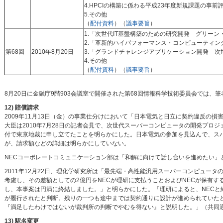
4.HPCIの構築に係わる平成23年度新規課題の事
5.その他
（
配付資料
）（
議事要旨
）
1.「次世代IT基盤構築のための研究開発 グリー
2.「革新的ハイパフォーマンス・コンピューティ
第68回
2010年8月20日
3.「グランドチャレンジアプリケーション開発 
4.その他
（
配付資料
）（
議事要旨
）
8月20日に金融庁9階903会議室で開催された第68回情報科学技術委員会では、
12) 賠償請求
2009年11月13日（金）の事業仕分けにおいて「日本電気と日立に契約違反の
大臣は2010年7月28日の記者会見で、次世代スーパーコンピュータの開発プロ
付で東京地裁に申し立てたことを明らかにした。日本電気の参加を見込んで、ス
が、請求額などの詳細は明らかにしていない。
NECコーポレートコミュニケーション部は「和解に向けて話し合いを進めたい」
2011年12月22日、理化学研究所は「最先端・高性能汎用スーパーコンピュー
考慮し、その差額としての2億円をNECが理研に支払うことおよびNECが保有
し、本事案は円満に終結しました。」と明らかにした。「理研によると、NEC
が履行されたと判断。残りの一つも途中までは契約通りに設計が進められていた
『満足したわけではないが裁判所の判断でやむを得ない』と説明した。」（共同通信2
13) 駅名変更