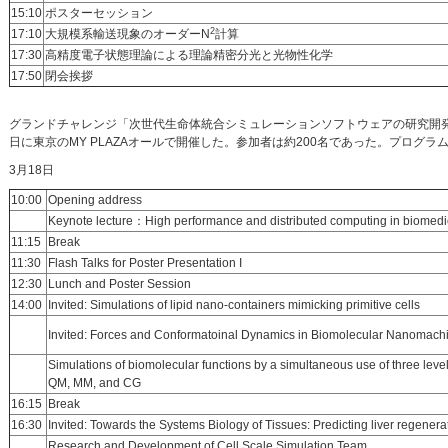
15:10
ポスターセッション
2
17:10
大規模系輸送現象のオーダーN
計算
17:30
高精度電子状態理論による理論精密分光と光物性化学
17:50
閉会挨拶
グランドチャレンジ「次世代生命体統合シミュレーションソフトウェアの研究開
日に東京のMY PLAZAオールで開催した。参加者は約200名であった。プログラ
3月18日
10:00
Opening address
Keynote lecture：High performance and distributed computing in biomedi
11:15
Break
11:30
Flash Talks for Poster Presentation I
12:30
Lunch and Poster Session
14:00
Invited: Simulations of lipid nano-containers mimicking primitive cells
Invited: Forces and Conformatoinal Dynamics in Biomolecular Nanomach
Simulations of biomolecular functions by a simultaneous use of three level
QM, MM, and CG
16:15
Break
16:30
Invited: Towards the Systems Biology of Tissues: Predicting liver regener
Research and Development of Cell Scale Simulation Team