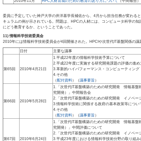
2010年11月
HPC人材育成のための教育のあり方について
（中間報告）
委員に予定していた神戸大学の井洋基学長補佐から、4月から担当任務が変わる
キュラムの例が示されている。問題は、HPCの人材には、コンピュータ科学の
にどう教育するか、ということであった。
11) 情報科学技術委員会
2010年には情報科学技術委員会が4回開催された。HPCIや次世代IT基盤関係の
日付
主要な議事
1.平成22年度の情報科学技術予算について
2.平成22年度に実施する研究開発課題の評価の進
第65回
2010年4月21日
3.革新的ハイパフォーマンス・コンピューティング
4.その他
（
配付資料
）（
議事要旨
）
1.「次世代IT基盤構築のための研究開発 情報基
究開発）」中間報告会
2.「次世代IT基盤構築のための研究開発 イノベ
第66回
2010年5月28日
3.情報科学技術に関係する政府の基本政策等につい
4.その他
（
配付資料
）（
議事要旨
）
1.「次世代IT基盤構築のための研究開発 情報基
究開発）」中間評価について
2.「次世代IT基盤構築のための研究開発 イノベ
第67回
2010年6月24日
3.平成23年度における情報科学技術分野の取り組