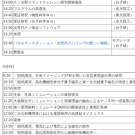
14:00
ナノ分野グランドチャレンジ研究開発報告
（分子研）
14:20
プログラムの高度化
（名大院工
14:40
実証研究（物性科学ＷＧ）
（東大院理
14:50
実証研究（分子科学ＷＧ）
（京大院工
15:00
次世代ナノ統合ソフトウェア
（分子研）
15:20
休憩
モデレータ
15:40
パネルディスカッション「次世代スパコンでの新しい挑戦」
（分子研）
18:10
懇親会
3月4日
9:30
「招待講演」分光イメージングSTMを用いた非従来型超伝導の研究
10:10
「招待講演」高次機能性単分子量子磁石と単一次元鎖量子磁石の現状と展
10:50
休憩
11:10
生命・生体シミュレーションの進捗状況
11:20
大規模分子シミュレーションと溶液理論の融合によるナノ不均一溶液系の
11:40
第一原理材料シミュレータQMASの開発状況と適用計算例
12:00
二次元有機導体における電荷秩序の光誘起ダイナミクス
12:20
昼食
13:50
「招待講演」電流および電圧による磁化の操作
14:30
「招待講演」蛋白質表面化学から細胞内有機化学へ