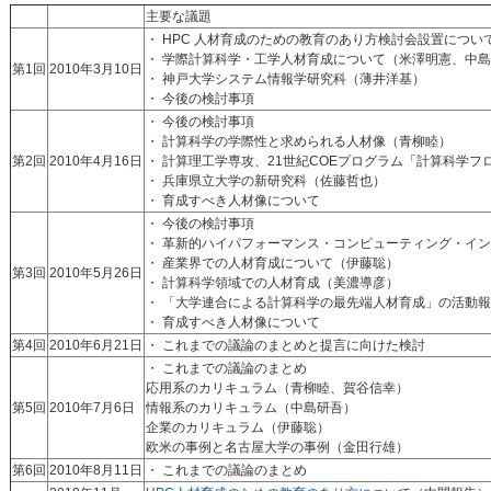
主要な議題
・ HPC 人材育成のための教育のあり方検討会設置につい
・ 学際計算科学・工学人材育成について（米澤明憲、中
第1回
2010年3月10日
・ 神戸大学システム情報学研究科（薄井洋基）
・ 今後の検討事項
・ 今後の検討事項
・ 計算科学の学際性と求められる人材像（青柳睦）
第2回
2010年4月16日
・ 計算理工学専攻、21世紀COEプログラム「計算科学
・ 兵庫県立大学の新研究科（佐藤哲也）
・ 育成すべき人材像について
・ 今後の検討事項
・ 革新的ハイパフォーマンス・コンピューティング・イン
・ 産業界での人材育成について（伊藤聡）
第3回
2010年5月26日
・ 計算科学領域での人材育成（美濃導彦）
・ 「大学連合による計算科学の最先端人材育成」の活動
・ 育成すべき人材像について
第4回
2010年6月21日
・ これまでの議論のまとめと提言に向けた検討
・ これまでの議論のまとめ
応用系のカリキュラム（青柳睦、賀谷信幸）
第5回
2010年7月6日
情報系のカリキュラム（中島研吾）
企業のカリキュラム（伊藤聡）
欧米の事例と名古屋大学の事例（金田行雄）
第6回
2010年8月11日
・ これまでの議論のまとめ