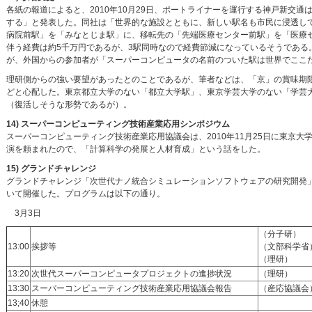
各紙の報道によると、2010年10月29日、ポートライナーを運行する神戸新交
する」と発表した。同社は「世界的な施設とともに、新しい駅名も市民に浸透し
病院前駅」を「みなとじま駅」に、移転先の「先端医療センター前駅」を「医療
伴う経費は約5千万円であるが、3駅同時なので経費節減になっているそうである。1
が、外国からの参加者が「スーパーコンピュータの名前のついた駅は世界でここ
理研側からの強い要望があったとのことであるが、筆者などは、「京」の賞味期
どと心配した。東京都立大学のない「都立大学駅」、東京学芸大学のない「学芸
（復活しそうな形勢であるが）。
14) スーパーコンピューティング技術産業応用シンポジウム
スーパーコンピューティング技術産業応用協議会は、2010年11月25日に東京
演を頼まれたので、「計算科学の発展と人材育成」という話をした。
15) グランドチャレンジ
グランドチャレンジ「次世代ナノ統合シミュレーションソフトウェアの研究開発
いて開催した。プログラムは以下の通り。
3月3日
（分子研）
13:00
挨拶等
（文部科学省
（理研）
13:20
次世代スーパーコンピュータプロジェクトの進捗状況
（理研）
13:30
スーパーコンピューティング技術産業応用協議会報告
（産応協議会
13;40
休憩