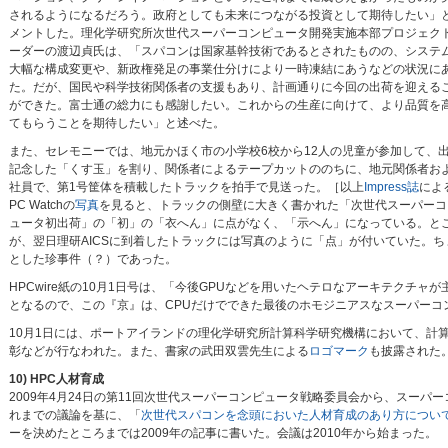
されるようになるだろう。政府としても未来につながる投資として期待したい」
メントした。理化学研究所次世代スーパーコンピュータ開発実施本部プロジェク
ーダーの渡辺貞氏は、「スパコンは国家基幹技術であるとされたものの、システ
大幅な構成変更や、新政権発足の事業仕分けにより一時凍結にあうなどの状況に
た。だが、国民や科学技術関係者の支援もあり、計画通りに今回の出荷を迎える
ができた。富士通の総力にも感謝したい。これからの生産に向けて、より品質を
てもらうことを期待したい」と述べた。
また、セレモニーでは、地元かほく市の小学校6校から12人の児童が参加して、
記念した「くす玉」を割り、関係者によるテープカットののちに、地元関係者お
社員で、第1号筐体を積載したトラックを拍手で見送った。［以上
Impress誌
によ
PC Watchの
写真
を見ると、トラックの側壁に大きく書かれた「次世代スーパーコ
ュータ初出荷」の「初」の「衣へん」に点がなく、「示へん」になっている。と
が、翌日理研AICSに到着したトラックには写真のように「点」が付いていた。ち
とした珍事件（？）であった。
HPCwire紙の10月1日号は、「今後GPUなどを用いたヘテロなアーキテクチャが
となるので、この『京』は、CPUだけでできた最後のホモジニアスなスーパーコ
10月1日には、ポートアイランドの理化学研究所計算科学研究機構において、計
彰などが行なわれた。また、書家の武田双雲先生による
ロゴマーク
も披露された
10) HPC人材育成
2009年4月24日の第11回次世代スーパーコンピュータ戦略委員会から、スーパ
れまでの議論を基に、「
次世代スパコンを念頭においた人材育成のあり方につい
ーを決めたところまでは2009年の記事に書いた。会議は2010年から始まった。