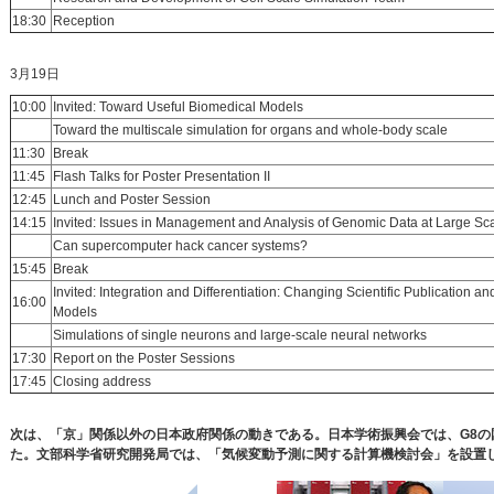
18:30
Reception
3月19日
10:00
Invited: Toward Useful Biomedical Models
Toward the multiscale simulation for organs and whole-body scale
11:30
Break
11:45
Flash Talks for Poster Presentation II
12:45
Lunch and Poster Session
14:15
Invited: Issues in Management and Analysis of Genomic Data at Large Sc
Can supercomputer hack cancer systems?
15:45
Break
Invited: Integration and Differentiation: Changing Scientific Publication 
16:00
Models
Simulations of single neurons and large-scale neural networks
17:30
Report on the Poster Sessions
17:45
Closing address
次は、「京」関係以外の日本政府関係の動きである。日本学術振興会では、G8の国際協力で新し
た。文部科学省研究開発局では、「気候変動予測に関する計算機検討会」を設置