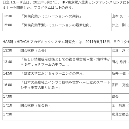
日立ITユーザ会は、2011年5月27日、TKP東京駅八重洲カンファレンスセン
ミナーを開催した。プログラムは以下の通り。
13:30
「気候変動シミュレーションへの期待」
山本 良一
15:00
「気候変動予測シミュレーションの最新動向」
井上 剛（
HAS研（HITACHIアカデミックシステム研究会）は、2011年9月13日、日立マ
13:30
開会挨拶（会長）
安達 淳（
「新しい情報提示技術としての複合現実感～愛・地球博か
13:40
田村 秀行
ら６年，ＡＲブームの中で……」
14:50
「筑波大学におけるｅラーニングの導入」
新井 一郎
「日本の高度社会インフラ技術を世界へ～日立のスマート
16:00
香田 克也
シティ事業の取り組み～」
17:00
総会
17:10
閉会挨拶（副会長）
全 炳東（
17:30
意見交換会