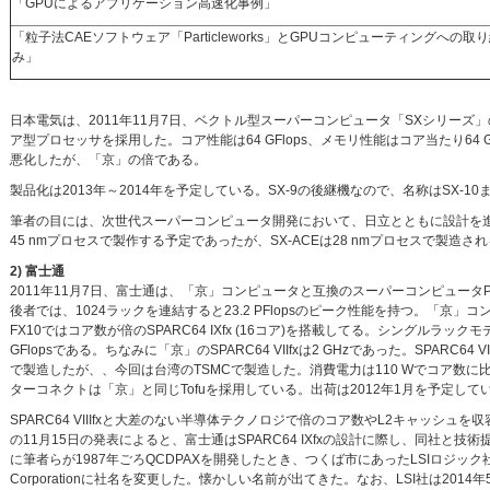
「GPUによるアプリケーション高速化事例」
「粒子法CAEソフトウェア「Particleworks」とGPUコンピューティングへの取
み」
日本電気は、2011年11月7日、ベクトル型スーパーコンピュータ「SXシリー
ア型プロセッサを採用した。コア性能は64 GFlops、メモリ性能はコア当たり64 GB/s
悪化したが、「京」の倍である。
製品化は2013年～2014年を予定している。SX-9の後継機なので、名称はSX-10ま
筆者の目には、次世代スーパーコンピュータ開発において、日立とともに設計を進
45 nmプロセスで製作する予定であったが、SX-ACEは28 nmプロセスで製造さ
2) 富士通
2011年11月7日、富士通は、「京」コンピュータと互換のスーパーコンピュータPRIM
後者では、1024ラックを連結すると23.2 PFlopsのピーク性能を持つ。「京」コンピュ
FX10ではコア数が倍のSPARC64 IXfx (16コア)を搭載してる。シングルラックモデルで
GFlopsである。ちなみに「京」のSPARC64 VIIfxは2 GHzであった。SPARC64 V
で製造したが、、今回は台湾のTSMCで製造した。消費電力は110 Wでコア数
ターコネクトは「京」と同じTofuを採用している。出荷は2012年1月を予定して
SPARC64 VIIIfxと大差のない半導体テクノロジで倍のコア数やL2キャッシュ
の11月15日の発表によると、富士通はSPARC64 IXfxの設計に際し、同社
に筆者らが1987年ごろQCDPAXを開発したとき、つくば市にあったLSIロジック社でゲ
Corporationに社名を変更した。懐かしい名前が出てきた。なお、LSI社は2014年5月6日に