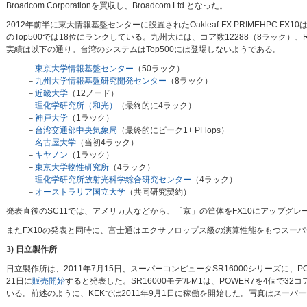
Broadcom Corporationを買収し、Broadcom Ltd.となった。
2012年前半に東大情報基盤センターに設置されたOakleaf-FX PRIMEHPC FX10は、コア
のTop500では18位にランクしている。九州大には、コア数12288（8ラック）、Rmax=
実績は以下の通り。台湾のシステムはTop500には登場しないようである。
―
東京大学情報基盤センター
（50ラック）
－
九州大学情報基盤研究開発センター
（8ラック）
－
近畿大学
（12ノード）
－
理化学研究所（和光）
（最終的に4ラック）
－
神戸大学
（1ラック）
－
台湾交通部中央気象局
（最終的にピーク1+ PFlops）
－
名古屋大学
（当初4ラック）
－
キヤノン
（1ラック）
－
東京大学物性研究所
（4ラック）
－
理化学研究所放射光科学総合研究センター
（4ラック）
－
オーストラリア国立大学
（共同研究契約）
発表直後のSC11では、アメリカ人などから、「京」の筐体をFX10にアップグ
またFX10の発表と同時に、富士通はエクサフロップス級の演算性能をもつスー
3) 日立製作所
日立製作所は、2011年7月15日、スーパーコンピュータSR16000シリーズに、
21日に
販売開始
すると発表した。SR16000モデルM1は、POWER7を4個で32
いる。前述のように、KEKでは2011年9月1日に稼働を開始した。写真はスーパー