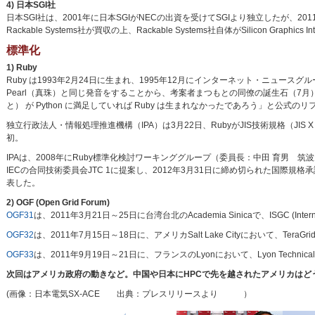
4) 日本SGI社
日本SGI社は、2001年に日本SGIがNECの出資を受けてSGIより独立したが、20
Rackable Systems社が買収の上、Rackable Systems社自体がSilicon Gra
標準化
1) Ruby
Ruby は1993年2月24日に生まれ、1995年12月にインターネット・ニュースグル
Pearl（真珠）と同じ発音をすることから、考案者まつもとの同僚の誕生石（7月）のル
と） が Python に満足していれば Ruby は生まれなかったであろう」と公式
独立行政法人・情報処理推進機構（IPA）は3月22日、RubyがJIS技術規格（JI
初。
IPAは、2008年にRuby標準化検討ワーキンググループ（委員長：中田 育男 
IECの合同技術委員会JTC 1に提案し、2012年3月31日に締め切られた国際規格承
表した。
2) OGF (Open Grid Forum)
OGF31
は、2011年3月21日～25日に台湾台北のAcademia Sinicaで、ISGC (Interna
OGF32
は、2011年7月15日～18日に、アメリカSalt Lake Cityにおいて、TeraG
OGF33
は、2011年9月19日～21日に、フランスのLyonにおいて、Lyon Techni
次回はアメリカ政府の動きなど。中国や日本にHPCで先を越されたアメリカはど
(画像：日本電気SX-ACE 出典：プレスリリースより ）