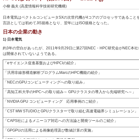
小柳 義夫 (高度情報科学技術研究機構)
日本電気はベクトルコンピュータSXの次世代機が4コアのプロセッサであることを発表
言語としては初めてJIS規格となり、翌年にはISO規格となった。
日本の企業の動き
1) 日本電気
約3年の空白があったが、2011年9月29日に第27回NEC・HPC研究会がNEC
は開催されていないようである。
「eサイエンス促進基盤およびHPCIの紹介」
「汎用非線形構造解析プログラムMarcのHPC機能の紹介」
「NECのGPUコンピューティングへの取り組み」
「高知工科大学のHPCへの取り組み～ GPUクラスタの導入から先端研究へ～」
「NVIDIA GPU コンピューティング 応用事例のご紹介」
「CST MW STUDIOとGPUクラスターで取り組む高速電磁界シミュレーション」
「CAPS社によるメニーコア対応への方法論と開発ツールのご紹介」
「GPGPUの活用による画像処理及び数値計算の実施」