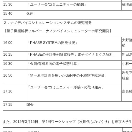
15:30
「ユーザー会/コミュニティーの構想」
福澤
15:40
休憩
２．ナノデバイスシミュレーションシステムの研究開発
【量子機能解析ソルバー・ナノデバイスシミュレーターの研究開発】
大野
16:00
「PHASE SYSTEMの開発状況」
構
16:15
「PHASEの実証事例研究報告：電子ダイナミクス解析」
籾田
16:30
「金属/有機界面の電子状態計算」
小林
岩見
16:50
「第一原理計算を用いたGaN中の不純物準位評価」
組合
「ユーザー会/コミュニティー形成への取り組み」
17:10
奈良
17:15
閉会
また、2012年3月15日、第4回ワークショップ（次世代ものづくり）を東京大学