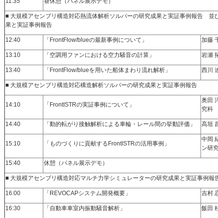
11:35
昼休憩（パネル展示デモ）
■ 大規模アセンブリ構造対応熱流体解析ソルバーの研究成果と実証事例報告 並
果と実証事例報告
12:40
「FrontFlow/blueの最新事例について」
加藤 
13:10
「空調用ファンにおける空力騒音の計算」
岩瀬 
13:40
「FrontFlow/blueを用いた船体まわり流れ解析」
西川 
■ 大規模アセンブリ構造対応構造解析ソルバーの研究成果と実証事例報告
奥田 
14:10
「FrontISTRの実証事例について」
究科
14:40
「動的転がり接触解析による車輪・レール間の挙動評価」
高垣 
中岡 
15:10
「ものづくりに貢献するFrontISTRの活用事例」
ン研
15:40
休憩（パネル展示デモ）
■ 大規模アセンブリ構造対応マルチ力学シミュレーターの研究成果と実証事例報
16:00
「REVOCAPシステム開発概要」
吉村 
16:30
「自動車車室内振動騒音解析」
飯田 