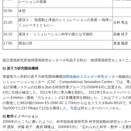
レーションの発展
15:00
休憩
講演２ ： 地震動と津波のシミュレーションの発展 —地球シ
15:20
古村 孝志
ミュレータとともに—
16:10
講演３： シミュレーション科学の新たな可能性
高橋 桂子
17:00
閉会の辞
渡邉 國彦
国立環境研究所地球環境研究センター小司晶子主幹が、地球環境研究センターニュース201
8) 原子力研究開発機構
青森県六ヶ所村の原子力研究開発機構
国際核融合エネルギー研究センター
核融合
シミュレーションセンター（CSC：Computational Simulation Centre）では、
る計算機システムの仕様を決める特別作業グループが2008年9月に設置され、201
4月に仕様が確定した。2011年3月に導入機を契約し、2012年1月からスーパー
ュータHelios（愛称「六ちゃん」）の計算機運用を開始した。これはフランスのBu
の製造した8820個のXeon E5-2680 8C 2.7GHzからなるクラスタBullx B510で、
Top500で1.237 Pflopsで12位を獲得した。
写真
は同センターのページから。
8) 数学イノベーション
2006年のところに書いたように、科学技術政策研究所 科学技術動向研究センタ
坪 護挙、伊藤 裕子、桑原 輝隆は、2006年5月に『忘れられた科学 – 数学 ～主要