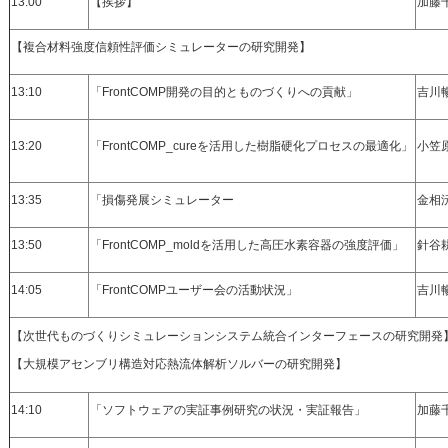
13:00
【挨拶】
加藤
【複合材料強度信頼性評価シミュレーターの研究開発】
13:10
「FrontCOMP開発の目的とものづくりへの貢献」
吉川
13:20
「FrontCOMP_cureを活用した樹脂硬化プロセスの最適化」
小笠
13:35
「損傷発展シミュレーター
金相
13:50
「FrontCOMP_moldを活用した高圧水素容器の強度評価」
針谷
14:05
「FrontCOMPユーザー会の活動状況」
吉川
【次世代ものづくりシミュレーションシステム統合インターフェースの研究開発
【大規模アセンブリ構造対応熱流体解析ソルバーの研究開発】
14:10
「ソフトウェアの実証事例研究の状況・実証報告」
加藤