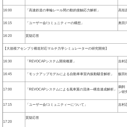
16:00
「高速鉄道の車輪レール間の動的接触応力解析」
高垣
16:15
「ユーザー会/コミュニティーの構想」
奥田
16:20
質疑応答
【大規模アセンブリ構造対応マルチ力学シミュレーターの研究開発】
16:30
「REVOCAPシステム開発概要」
吉村
16:45
「モックアップモデルによる自動車車室内振動騒音解析」
飯田
鵜飼
17:00
「REVOCAPシステムによる風車翼の流体―構造連成解析」
ン研
17:15
「ユーザー会/コミュニティーについて」
吉村
質疑応答
17:20