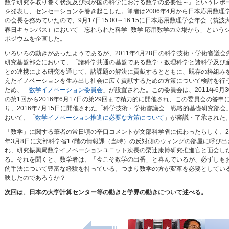
数学研究を取り巻く状況及び我が国の科学における数学の必要性～』というレポ
を発表し、センセーションを巻き起こした。筆者は2006年4月から日本応用数理
の会長を務めていたので、9月17日15:00～16:15に日本応用数理学会年会（筑波
春日キャンパス）において「忘れられた科学–数学 応用数学の立場から」という
ポジウムを企画した。
いろいろの動きがあったようであるが、2011年4月28日の科学技術・学術審議会
研究基盤部会において、「諸科学共通の基盤である数学・数理科学と諸科学及び
との連携による研究を通じて、諸課題の解決に貢献するとともに、既存の枠組み
えたイノベーションを生み出し社会に広く貢献するための方策について検討を行
ため、「
数学イノベーション委員会
」が設置された。この委員会は、2011年6月3
の第1回から2016年6月17日の第29回まで精力的に開催され、この委員会の答申
り、2016年7月15日に開催された「科学技術・学術審議会 戦略的基礎研究部会
おいて、「
数学イノベーション推進に必要な方策について
」が審議・了承された
「数学」に関する筆者の常日頃の辛口コメントが文部科学省に伝わったらしく、20
年3月8日に文部科学省17階の情報課（当時）の反対側のウィングの部屋に呼び出
れ、研究振興局数学イノベーションユニット次長の栗辻康博研究推進官と面会し
る。それを聞くと、数学者は、「今こそ数学の出番」と喜んでいるが、必ずしも
的手法について豊富な経験を持っている。つまり数学の方が変革を必要としてい
映したのであろうか？
次回は、日本の大学計算センター等の動きと学界の動きについて述べる。