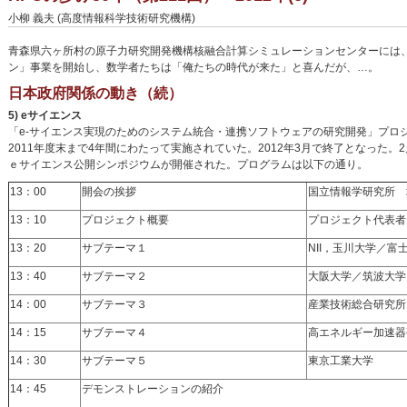
小柳 義夫 (高度情報科学技術研究機構)
青森県六ヶ所村の原子力研究開発機構核融合計算シミュレーションセンターには、仏B
ン」事業を開始し、数学者たちは「俺たちの時代が来た」と喜んだが、…。
日本政府関係の動き（続）
5) eサイエンス
「e-サイエンス実現のためのシステム統合・連携ソフトウェアの研究開発」プロジ
2011年度末まで4年間にわたって実施されていた。2012年3月で終了となった。
ｅサイエンス公開シンポジウムが開催された。プログラムは以下の通り。
13：00
開会の挨拶
国立情報学研究所 
13：10
プロジェクト概要
プロジェクト代表者
13：20
サブテーマ１
NII，玉川大学／富
13：40
サブテーマ２
大阪大学／筑波大学
14：00
サブテーマ３
産業技術総合研究所
14：15
サブテーマ４
高エネルギー加速器
14：30
サブテーマ５
東京工業大学
14：45
デモンストレーションの紹介