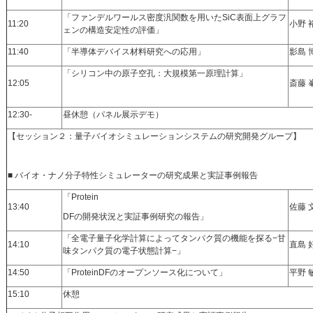
「ファンデルワールス密度汎関数を用いたSiC表面上グラフ
11:20
小野 
ェンの構造安定性の評価」
11:40
「半導体デバイス材料研究への応用」
影島 
「シリコン中の原子空孔：大規模第一原理計算」
12:05
斎藤 
12:30-
昼休憩（パネル展示デモ）
【セッション２：量子バイオシミュレーションシステムの研究開発グループ】
■ バイオ・ナノ分子特性シミュレーターの研究成果と実証事例報告
「Protein
13:40
佐藤 
DFの開発状況と実証事例研究の報告」
「全電子量子化学計算によってタンパク質の機能を探る−甘
14:10
直島 
味タンパク質の電子状態計算−」
14:50
「ProteinDFのオープンソース化について」
平野 
15:10
休憩