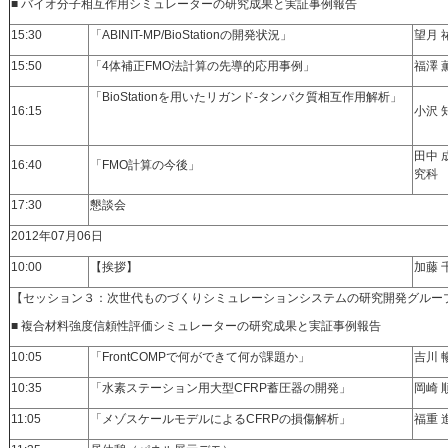
■ バイオ分子相互作用シミュレーターの研究成果と実証事例報告
15:30
「ABINIT-MP/BioStationの開発状況」
望月 
15:50
「4体補正FMO法計算の先導的応用事例」
福澤 
「BioStationを用いたリガンド-タンパク質相互作用解析」
16:15
小沢 
田中 
16:40
「FMO計算の今後」
究科
17:30
懇談会
2012年07月06日
10:00
【挨拶】
加藤 
【セッション３：次世代ものづくりシミュレーションシステムの研究開発グルー
■ 複合材料強度信頼性評価シミュレーターの研究成果と実証事例報告
10:05
「FrontCOMPで何ができて何が課題か」
吉川 
10:35
「水素ステーション用大型CFRP蓄圧器の開発」
岡崎 
11:05
「メゾスケールモデルによるCFRPの損傷解析」
福重 