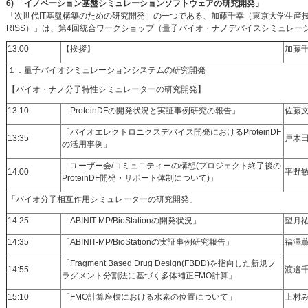
6) 「イノベーション基盤シミュレーションソフトウェアの研究開発」
「次世代IT基盤構築のための研究開発」の一つである、加藤千幸（東京大学生産
RISS）」は、第4回統合ワークショップ（量子バイオ・ナノデバイスシミュレ
13:00
【挨拶】
加藤
１．量子バイオシミュレーションシステムの研究開発
【バイオ・ナノ分子特性シミュレーターの研究開発】
13:10
「ProteinDFの開発状況と実証事例研究の報告」
佐藤
「バイオエレクトロニクスデバイス開発におけるProteinDF
13:35
戸木
の活用事例」
「ユーザー会/コミュニティーの構想(プロジェクト終了後の
14:00
平野
ProteinDF開発・サポート体制について)」
「バイオ分子相互作用シミュレーターの研究開発」
14:25
「ABINIT-MP/BioStationの開発状況」
望月
14:35
「ABINIT-MP/BioStationの実証事例研究報告」
福澤薫
「Fragment Based Drug Design(FBDD)を指向した新規フ
14:55
渡邉
ラグメント分割法に基づく多体補正FMO計算」
15:10
「FMO計算座標における水素の位置について」
上村