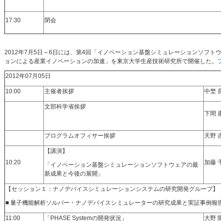
17:30
閉会
2012年7月5日～6日には、第4回「イノベーション基盤シミュレーションソフ
ョンによる産業イノベーションの加速」を東京大学生産技術研究所で開催した。
2012年07月05日
10:00
主催者挨拶
中埜
文部科学省挨拶
下間 
プログラムオフィサー挨拶
天野
【講演】
10:20
加藤
「イノベーション基盤シミュレーションソフトウェアの最
新成果と今後の展開」
【セッション１：ナノデバイスシミュレーションシステムの研究開発グループ】
■ 量子機能解析ソルバー・ナノデバイスシミュレーターの研究成果と実証事例報
11:00
「PHASE Systemの開発状況」
大野 