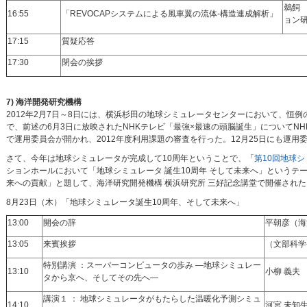
鵜飼
16:55
「REVOCAPシステムによる風車翼の流体-構造連成解析」
ョン
17:15
質疑応答
17:30
閉会の挨拶
7) 海洋開発研究機構
2012年2月7日～8日には、横浜杉田の地球シミュレータセンターにおいて、恒例
で、前述の6月3日に放映されたNHKテレビ「最強×最速の頭脳誕生」についてN
で運用委員会が開かれ、2012年度利用課題の審査を行った。12月25日にも運用
さて、今年は地球シミュレータが完成して10周年ということで、「
第10回地球
ションホールにおいて「地球シミュレータ 誕生10周年 そして未来へ」というテ
来への貢献」と題して、海洋研究開発機構 横浜研究所 三好記念講堂で開催され
8月23日（木）「地球シミュレータ誕生10周年、そして未来へ」
13:00
開会の辞
平朝彦（海
13:05
来賓挨拶
（文部科学
特別講演 ：スーパーコンピュータの歩み —地球シミュレー
13:10
小柳 義夫
タから京へ、そしてその先へ—
講演１ ： 地球シミュレータがもたらした温暖化予測シミュ
14:10
河宮 未知