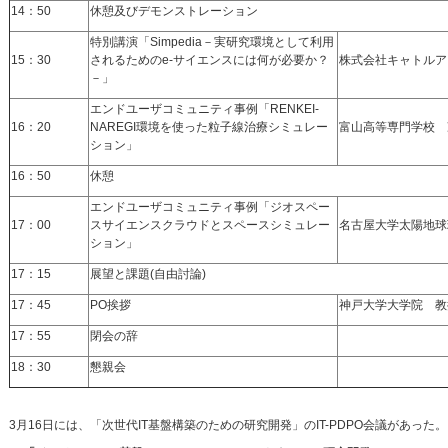
14：50
休憩及びデモンストレーション
特別講演「Simpedia－実研究環境として利用
15：30
されるためのe-サイエンスには何が必要か？
株式会社キャトル
－」
エンドユーザコミュニティ事例「RENKEI-
16：20
NAREGI環境を使った粒子線治療シミュレー
富山高等専門学校
ション」
16：50
休憩
エンドユーザコミュニティ事例「ジオスペー
17：00
スサイエンスクラウドとスペースシミュレー
名古屋大学太陽地球
ション」
17：15
展望と課題(自由討論)
17：45
PO挨拶
神戸大学大学院 
17：55
閉会の辞
18：30
懇親会
3月16日には、「次世代IT基盤構築のための研究開発」のIT-PDPO会議があった。