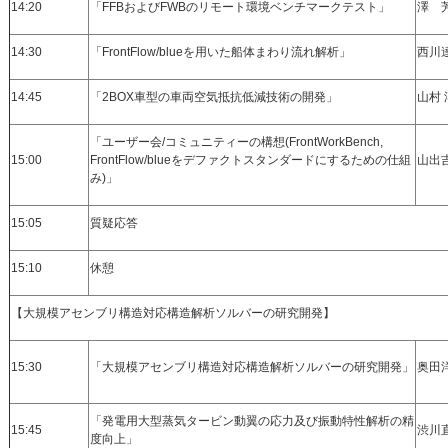
14:20
「FFBおよびFWBのリモート環境ベンチマークテスト」
澤 
14:30
「FrontFlow/blueを用いた船体まわり流れ解析」
西川
14:45
「2BOX車型の車両空気抵抗低減技術の開発」
山村
「ユーザー会/コミュニティーの構想(FrontWorkBench,
15:00
FrontFlow/blueをデファクトスタンダードにするための仕組
山出
み)」
15:05
質疑応答
15:10
休憩
【大規模アセンブリ構造対応構造解析ソルバーの研究開発】
15:30
「大規模アセンブリ構造対応構造解析ソルバーの研究開発」
奥田
「発電用大型蒸気タービン動翼の応力及び振動特性解析の精
15:45
渋川
度向上」