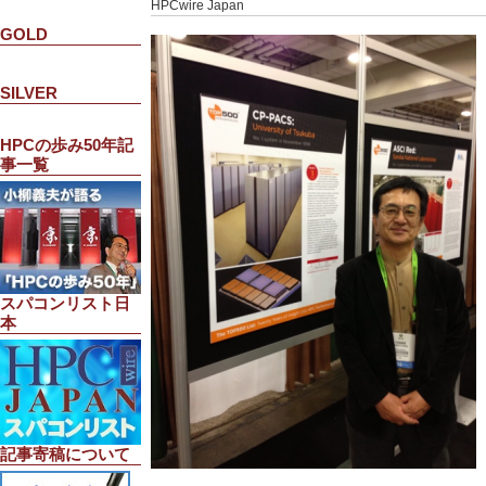
HPCwire Japan
GOLD
SILVER
HPCの歩み50年記
事一覧
スパコンリスト日
本
記事寄稿について