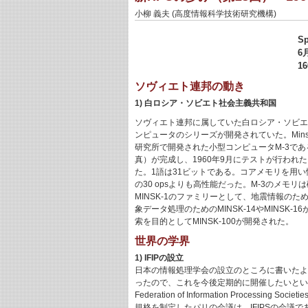
小柳 義夫 (高度情報科学技術研究機構)
S
6
1
ソヴィエト連邦の動き
1) 白ロシア・ソビエト社会主義共和国
ソヴィエト連邦に属していた白ロシア・ソビエ
ンピュータのシリーズが開発されていた。Min
研究所で開発された小型コンピュータM-3であ
真）が完成し、1960年9月にテストが行われた。
た。1語は31ビットである。コアメモリを用い性能は250
の30 opsよりも高性能だった。M-3のメモ
MINSK-1のファミリーとして、地震情報のための
象データ処理のためのMINSK-14やMINS
索を目的としてMINSK-100が開発された。
世界の学界
1) IFIPの設立
日本の情報処理学会の設立のところに書いたよう
ったので、これを今後定期的に開催したいという参加者
Federation of Information Proces
規格を制定したパリの会議は、IFIPSの会議であった。初