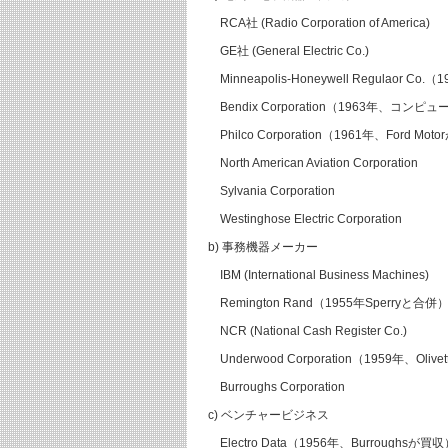
RCA社 (Radio Corporation of America)
GE社 (General Electric Co.)
Minneapolis-Honeywell Regulaor Co.
Bendix Corporation（1963年、コン
Philco Corporation（1961年、Ford Mot
North American Aviation Corporation
Sylvania Corporation
Westinghose Electric Corporation
b) 事務機器メーカー
IBM (International Business Machines)
Remington Rand（1955年Sperryと合併
NCR (National Cash Register Co.)
Underwood Corporation（1959年、Olive
Burroughs Corporation
c) ベンチャービジネス
Electro Data（1956年、Burroughsが買収