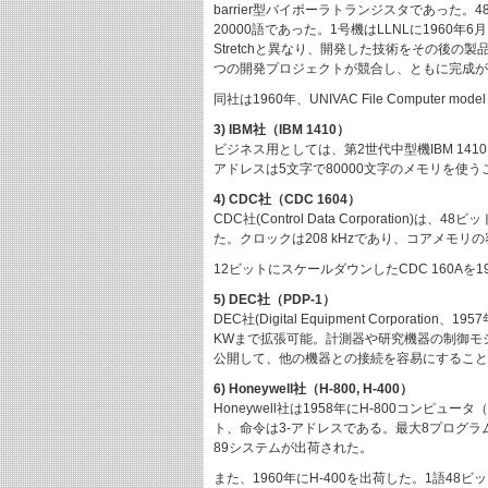
barrier型バイポーラトランジスタであった
20000語であった。1号機はLLNLに1960年
Stretchと異なり、開発した技術をその後の製品に活
つの開発プロジェクトが競合し、ともに完成が
同社は1960年、UNIVAC File Compute
3) IBM社（IBM 1410）
ビジネス用としては、第2世代中型機IBM 14
アドレスは5文字で80000文字のメモリを使
4) CDC社（CDC 1604）
CDC社(Control Data Corporati
た。クロックは208 kHzであり、コアメモリの容
12ビットにスケールダウンしたCDC 160Aを
5) DEC社（PDP-1）
DEC社(Digital Equipment Corpo
KWまで拡張可能。計測器や研究機器の制御モジュー
公開して、他の機器との接続を容易にすること
6) Honeywell社（H-800, H-400）
Honeywell社は1958年にH-800コン
ト、命令は3-アドレスである。最大8プログラ
89システムが出荷された。
また、1960年にH-400を出荷した。1語48ビ