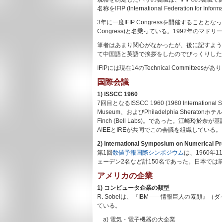
名称をIFIP (International Federation fo
3年に一度IFIP Congressを開催することとなった
Congress)と名乗っている。1992年のマ
筆者はあまり関心がなかったが、後に記すように、北京で
て中国語と英語で挨拶をしたのでびっくりした
IFIPには現在14のTechnical Committees
国際会議
1) ISSCC 1960
7回目となるISSCC 1960 (1960 International S
Museum、およびPhiladelphia Sheratonホ
Finch (Bell Labs)。であった。江
AIEEとIREが共同でこの会議を組織している
2) International Symposium on Numerical Pr
第1回
数値予報国際シンポジウム
は、1960年
ェーデン2名など計150名であった。日本で
アメリカの企業
1) コンピュータ企業の類型
R. Sobelは、『IBM――情報巨人の素顔
ている。
a) 電気・電子機器の大企業