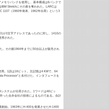
コアメモリバンクを使用し、基本構成は8バンクで
M Stretchにその座を奪われた。LARCは
AC 1107（1960年発表、1962年出荷）という3
01が3文字アドレスであったのに対し、1410の
使用された。
に納入した。その後1964年までに50台以上が販売され
ジスタを使用。1語は18ビット。主記憶は4 KWで、64
Processor”と名付けた。インタフェースを
計89システムが出荷された。1ワードは48ビッ
社と作った合弁会社の技術によるものである。合計
始。1963年にH-400を発展させたH-1400