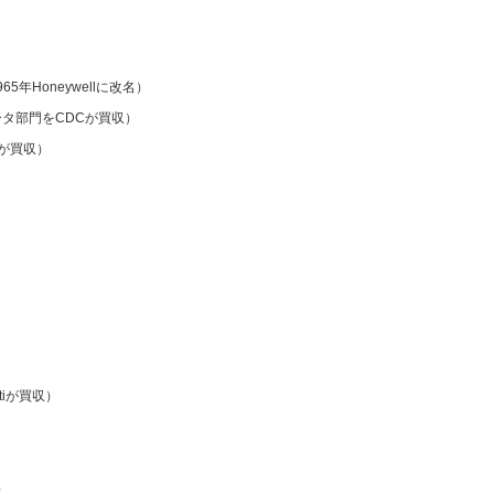
（1965年Honeywellに改名）
ピュータ部門をCDCが買収）
orが買収）
）
ttiが買収）
）