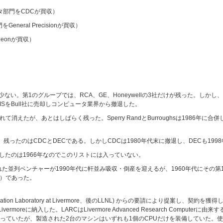
ュータ部門をCDCが買収）
neral Precisionが買収）
theonが買収）
い。第1のグループでは、RCA、GE、Honeywellの3社だけが残った。しかし、最
門HISをBull社に売却しコンピュータ業界から撤退した。
て消えたが、あとはしばらく残った。Sperry RandとBurroughsは1986年に合併し
ったのはCDCとDECである。しかしCDCは1980年代末に撤退し、DECも1998
ータに参入したのは1966年なのでこのリストには入っていない。
れた並列ベンチャーが1990年代に軒並み吸収・倒産を迎えるが、1960年代にその第
社）であった。
ornia Radiation Laboratory at Livermore、後のLLNL) からの要請により提案し
vermoreに納入した。LARCはLivermore Advanced Research Comput
いたが、製造された2台のマシンはいずれも1個のCPUだけを装備していた。使用した素