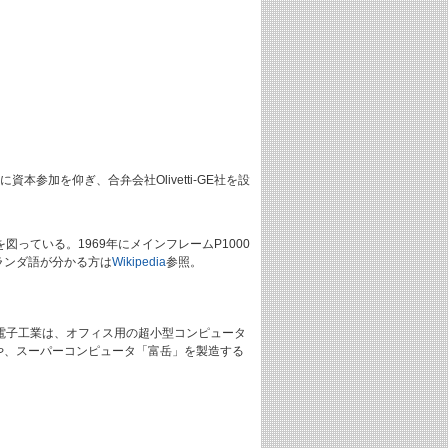
資本参加を仰ぎ、合弁会社Olivetti-GE社を設
格化を図っている。1969年にメインフレームP1000
ランダ語が分かる方は
Wikipedia
参照。
ケ電子工業は、オフィス用の超小型コンピュータ
タや、スーパーコンピュータ「富岳」を製造する