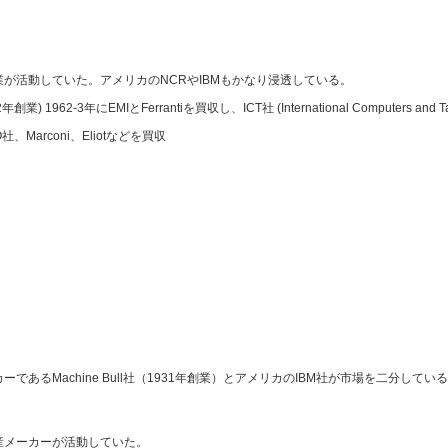
業が活動していた。アメリカのNCRやIBMもかなり浸透している。
902年創業) 1962-3年にEMIとFerrantiを買収し、ICT社 (International Computers and T
 LEO社、Marconi、Eliotなどを買収
あるMachine Bull社（1931年創業）とアメリカのIBM社が市場を二分している
産メーカーが活動していた。