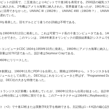
。48ビットの語長で、二五進法により4ビットで十進1桁を表現する。2500語の磁気
6月に納入され、2号機はアメリカ海軍に納入された。世界最速であったが、1961年にはIB
用できなかった。UNIVAC III（1962年）、UNIVAC 490（1963年？）、UNIV
遅れていた。
r model IIを発表した。旧モデルとどう違うのか詳細は不明である。
10を1960年9月12日に発表した。これは可変ワード長の十進コンピュータである。14
うことができた。このマシンは、1964年東京オリンピックの競技結果集計システムで
on)は、48ビットコンピュータCDC 1604を1959年10月に発表し、1960年にアメリカ海軍
量は32767語であった。設計者はSeymour Crayである。
1960年にリリースした。
ration、1957年創業)は、1960年11月にPDP-1を出荷した。開発は1959年から。トラン
ルとして出荷した。DEC社はこれをコンピュータと呼ばず、“Programmed Data 
は、DEC社の大きな特徴であった。
ピュータ（トランジスタ計算機）を発表していたが、1960年12月から出荷が始まった。合
ムが時分割により同時に実行できる。このアーキテクチャは1964年にReytheon
ット（+2）で十進12桁または英数字8文字を格納できる。主記憶は1～4 K語の磁心記憶創