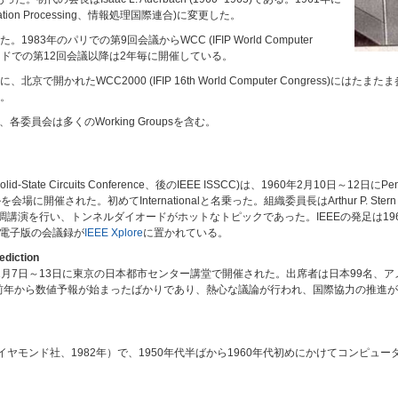
r Information Processing、情報処理国際連合)に変更した。
。1983年のパリでの第9回会議からWCC (IFIP World Computer
ドリードでの第12回会議以降は2年毎に開催している。
開かれたWCC2000 (IFIP 16th World Computer Congress)
。
があり、各委員会は多くのWorking Groupsを含む。
olid-State Circuits Conference、後のIEEE ISSCC)は、1960年2月10日～12日にPennsy
テルを会場に開催された。初めてInternationalと名乗った。組織委員長はArthur P. Stern (
崎玲於奈が基調講演を行い、トンネルダイオードがホットなトピックであった。IEEEの発足は
。電子版の会議録が
IEEE Xplore
に置かれている。
ediction
11月7日～13日に東京の日本都市センター講堂で開催された。出席者は日本99名、
は前年から数値予報が始まったばかりであり、熱心な議論が行われ、国際協力の推進
』（ダイヤモンド社、1982年）で、1950年代半ばから1960年代初めにかけてコンピ