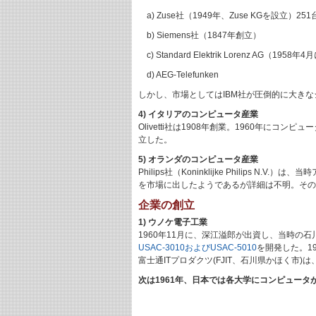
a) Zuse社（1949年、Zuse KGを設立）
b) Siemens社（1847年創立）
c) Standard Elektrik Lorenz AG（1958年4
d) AEG-Telefunken
しかし、市場としてはIBM社が圧倒的に大き
4) イタリアのコンピュータ産業
Olivetti社は1908年創業。1960年にコン
立した。
5) オランダのコンピュータ産業
Philips社（Koninklijke Philip
を市場に出したようであるが詳細は不明。その
企業の創立
1) ウノケ電子工業
1960年11月に、深江溢郎が出資し、当時の
USAC-3010およびUSAC-5010
を開発した。1
富士通ITプロダクツ(FJIT、石川県かほく市)
次は1961年、日本では各大学にコンピュータ