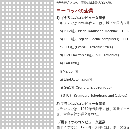
が発表された。主記憶は最大32K語。
ヨーロッパの企業
1) イギリスのコンピュータ産業
イギリスでは1950年代末には、以下の国内企
a) BTM社 (British Tabulating Machine、1
b) EEC社 (English Electric computers)
c) LEO社 (Lyons Electronic Office)
d) EMI Electronics社 (EMI Electronics)
e) Ferranti社
f) Marconi社
g) Eliot Automation社
h) GEC社 (General Electronic co)
i) STC社 (Standard Telephone and Cables)
2) フランスのコンピュータ産業
フランスでは、1960年代前半には、国産メーカーで
ぎ、合弁会社が設立された。
3) 西ドイツのコンピュータ産業
西ドイツでは、1960年代前半には、以下の国