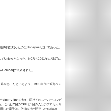
終的に残ったのはHoneywellだけであった。
てUnisysとなった。NCRも1991年にAT&Tに
年Compaqに吸収された。
1幕があったといえよう。1990年代に並列ベン
、契約を獲得したSperry Rand社は、同社初のスーパーコンピ
erに由来する。これは2個のCPUと1個の入出力プロセッサ
子は、Philco社が開発したsurface