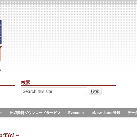
々
検索
技術資料ダウンロードサービス
Events
eNewsletter登録
デー
年(c)－