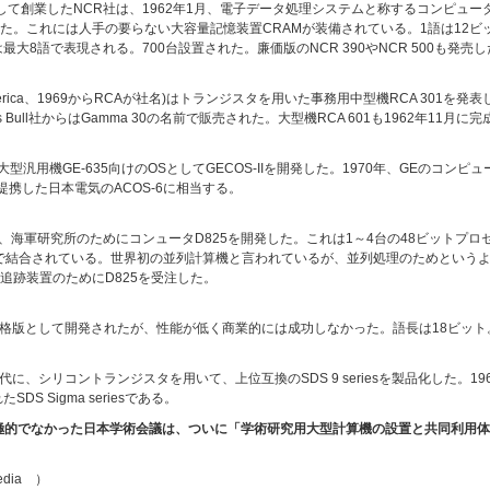
er Companyとして創業したNCR社は、1962年1月、電子データ処理システムと称するコン
た。これには人手の要らない大容量記憶装置CRAMが装備されている。1語は12ビ
最大8語で表現される。700台設置された。廉価版のNCR 390やNCR 500も発売
on of America、1969からRCAが社名)はトランジスタを用いた事務用中型機RCA 30
ines Bull社からはGamma 30の名前で販売された。大型機RCA 601も1962年1
ビットの大型汎用機GE-635向けのOSとしてGECOS-IIを開発した。1970年、GEのコンピュー
技術提携した日本電気のACOS-6に相当する。
esでは、1962年、海軍研究所のためにコンュータD825を開発した。これは1～4台の48ビ
ッチで結合されている。世界初の並列計算機と言われているが、並列処理のためという
追跡装置のためにD825を受注した。
1の低価格版として開発されたが、性能が低く商業的には成功しなかった。語長は18ビッ
代に、シリコントランジスタを用いて、上位互換のSDS 9 seriesを製品化した。1962
SDS Sigma seriesである。
積極的でなかった日本学術会議は、ついに「学術研究用大型計算機の設置と共同利用
dia ）