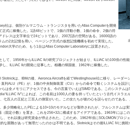
Plessey社は、個別ゲルマニウム・トランジスタを用いたAtlas Computerを開発
において正式に稼働した。1語48ビットで、1個の浮動小数、1個の命令、2個の符
ドレスは文字単位で24ビットであり、200万語の空間がある。16000語の
ドラムの2次記憶を用い、ページング方式の仮想記憶機構を初めて実現した。
ondon大学のため、もう1台はAtlas Computer Laboratoryに設置された。
2)の後継機として、1956年からILLIAC IIの研究プロジェクトが始まり、ILLIAC Iの1
学に留学し、ILLIAC IIの開発に従事した。相磯の帰国後、1962年に稼働した。
otnickは、IBMの後、Aeronca Aircraftを経てWestinghouse社に移り、レ
直列ALU（PE）が、1個の中央制御装置（CU）からの命令で動くシステムを設計した。
モリにアクセスできる。今の言葉でいえばSIMDである。このシステムはSOLOMON (Simu
れた。Wikipedia“ILLIAC IV”によれば、この名前は1000人の妻を持っていたという
わち、七百人の王妃と三百人の側室がいた。この女たちが彼の心を誤らせたのである。
ムや、多少簡略化したPEによる10×10のモデルなどが製作されたが、フルシステムは
器（固定小数）を置き、これを256×32に構成するアイデアである。1963年にはこ
、それ以後は研究資金が停止された。このため、1962年頃にSOLOMONプロジ
な困難があって無理だったのかは不明である。Slotnickはその後ILLIAC IVに挑