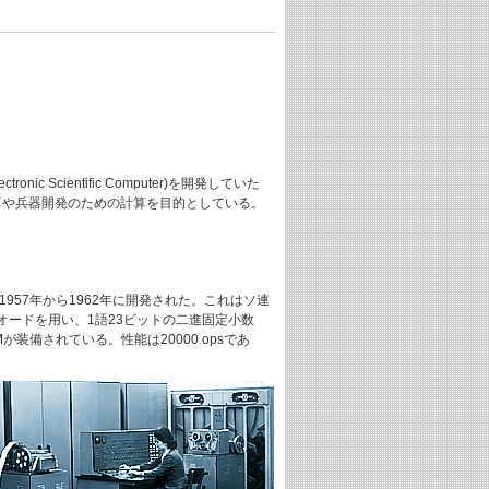
、
Electronic Scientific Computer)を開発していた
道計算や兵器開発のための計算を目的としている。
1957年から1962年に開発された。これはソ連
ードを用い、1語23ビットの二進固定小数
装備されている。性能は20000 opsであ