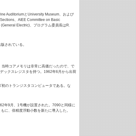
vine AuditoriumとUniversity Museum、および
ections、AIEE Committee on Basic
an (General Electric)、プログラム委員長はR.
から出版されている。
ンである。当時コアメモリは非常に高価だったので、で
ンデックスレジスタを持つ。1962年6月から出荷
シリーズ初のトランジスタコンピュータである。な
1962年9月、1号機が設置された。7090と同様に
ともに、倍精度浮動小数を新たに導入した。