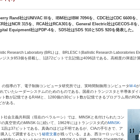
perry Rand社はUNIVAC IIIを、IBM社はIBM 7094を、CDC社はCDC 6600を、
CR社はNCR 315を、RCA社はRCA301を、General Electric社はGECOS-IIを
igital Equipment社はPDP-4を、SDS社はSDS 910とSDS 920を発表した。
 Research Laboratory (BRL) は、BRLESC I (Ballistic Research Laboratories 
ランジスタ853個を搭載し、1語72ビットで主記憶は4096語である。高精度の弾
。
3も指導）の指導の下、電子制御コンピュータ研究所では、実時間制御用コンピュータ
M-4
が
れていたレーダーシステムのためのものである。国産のトランジスタと半導体ダイオ
ット数が記憶できるRAMと、1280個の30ビット数が記憶できるプログラム用のROMが
などがある。
ト社会主義共和国（現在のベラルーシ）では、MINSKと名付けられたコン
の真空管式のMINSK-1に続いて、1962年にはトランジスタ式の
MINSK-
。1語は37ビットである。真偽のほどは不明であるが、CIAの手引きで、ア
を購入して調査するという
秘密文書
が残っている。まあ、西ヨーロッパにも
だったというわけではない。MINSK-1と同様、MINSK-22やMINSK-