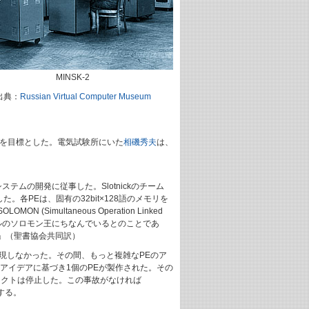
MINSK-2
出典：
Russian Virtual Computer Museum
00倍の性能を目標とした。電気試験所にいた
相磯秀夫
は、
ーダーシステムの開発に従事した。Slotnickのチーム
各PEは、固有の32bit×128語のメモリを
ltaneous Operation Linked
古代イスラエルのソロモン王にちなんでいるとのことであ
」（聖書協会共同訳）
実現しなかった。その間、もっと複雑なPEのア
のアイデアに基づき1個のPEが製作された。その
ェクトは停止した。この事故がなければ
戦する。