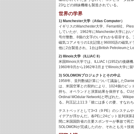
23などの姉妹機種も製造されている。
世界の学界
1) Manchester大学（Atlas Computer）
イギリスのManchester大学、Ferranti社、
していたが、1962年にManchester大学
号付整数、8個の文字のいずれかを収容する。ア
磁気コアメモリの1次記憶と96000語の磁気
他に2台製造され、1台はBritish PetroleumとL
2) Illinois大学（ILLIAC II）
米国Illinois大学では、ILLIAC I (195
1960年9月から1962年3月までIllinois大
3) SOLOMONプロジェクトとその中止
1958年、並列数値計算について議論したDaniel Sl
は、米国空軍との契約により、1024個のビット
持ち、オペランドと演算結果を保持する。CUからは全メ
Ordinal MOdular Network)と呼ば
る。列王記上11:3「彼には多くの妻、すな
テストベッドとして3×3（9 PE）のシステ
イデアが浮かんだ。各PEに24ビット並列演算
間に米国国防省の主要スポンサーが事故で死亡し
SOLOMONが完成したのか、それとも元々技術的