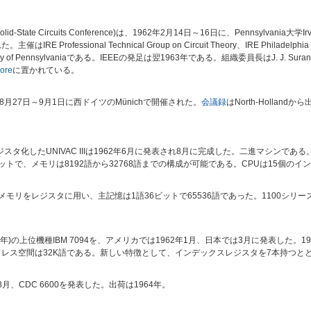
Solid-State Circuits Conference)は、1962年2月14日～16日に、Pennsylvania大学Ir
RE Professional Technical Group on Circuit Theory、IRE Philadelphia S
 University of Pennsylvaniaである。IEEEの発足は翌1963年である。組織委員長はJ. J. Sur
ore
に置かれている。
962年8月27日～9月1日に西ドイツのMünichで開催された。
会議録
はNorth-Holland
トランジスタ化したUNIVAC IIIは1962年6月に発表され8月に完成した。二進マシ
トで、メモリは8192語から32768語までの構成が可能である。CPUは15個のイ
た。薄膜メモリをレジスタに用い、主記憶は1語36ビットで65536語であった。1100
959年)の上位機種IBM 7094を、アメリカでは1962年1月、日本では3月に発表した。
ドレス空間は32K語である。新しい特徴として、インデックスレジスタを7本持つと
、1962年8月、CDC 6600を発表した。出荷は1964年。