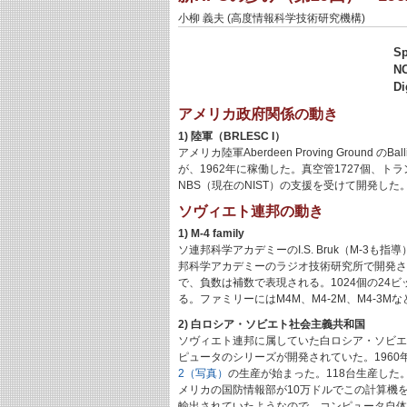
小柳 義夫 (高度情報科学技術研究機構)
S
N
D
アメリカ政府関係の動き
1) 陸軍（BRLESC I）
アメリカ陸軍Aberdeen Proving Ground のBallistic
が、1962年に稼働した。真空管1727個、ト
NBS（現在のNIST）の支援を受けて開発した
ソヴィエト連邦の動き
1) M-4 family
ソ連邦科学アカデミーのI.S. Bruk（M-
邦科学アカデミーのラジオ技術研究所で開発さ
で、負数は補数で表現される。1024個の24ビ
る。ファミリーにはM4M、M4-2M、M4-3M
2) 白ロシア・ソビエト社会主義共和国
ソヴィエト連邦に属していた白ロシア・ソビエ
ピュータのシリーズが開発されていた。1960年
2（写真）
の生産が始まった。118台生産した
メリカの国防情報部が10万ドルでこの計算機
輸出されていたようなので、コンピュータ自体が秘密