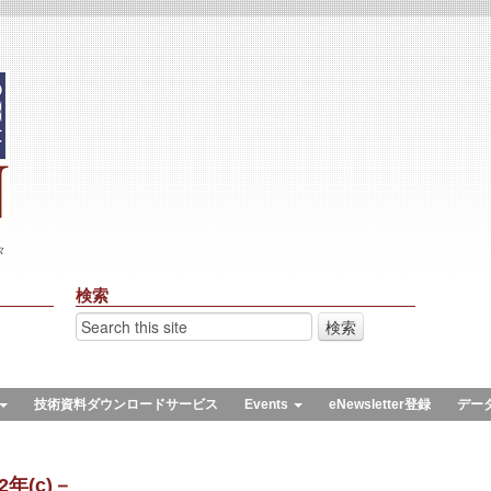
々
検索
技術資料ダウンロードサービス
Events
eNewsletter登録
デー
年(c)－