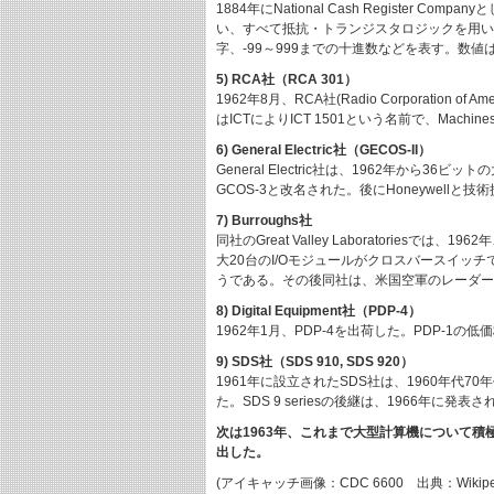
1884年にNational Cash Regist
い、すべて抵抗・トランジスタロジックを用い
字、-99～999までの十進数などを表す。数値は
5) RCA社（RCA 301）
1962年8月、RCA社(Radio Corporati
はICTによりICT 1501という名前で、Mach
6) General Electric社（GECOS-II）
General Electric社は、1962年から36
GCOS-3と改名された。後にHoneywellと
7) Burroughs社
同社のGreat Valley Laboratori
大20台のI/Oモジュールがクロスバースイ
うである。その後同社は、米国空軍のレーダー
8) Digital Equipment社（PDP-4）
1962年1月、PDP-4を出荷した。PDP-
9) SDS社（SDS 910, SDS 920）
1961年に設立されたSDS社は、1960年代70年
た。SDS 9 seriesの後継は、1966年に発表された
次は1963年、これまで大型計算機について
出した。
(アイキャッチ画像：CDC 6600 出典：Wikipe