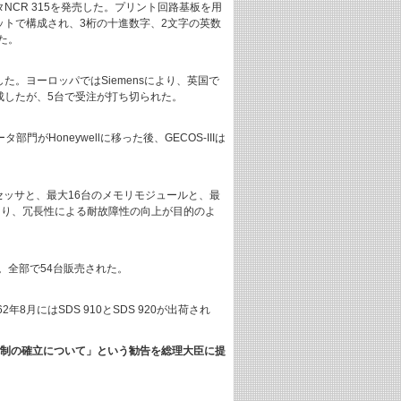
ピュータNCR 315を発売した。プリント回路基板を用
ットで構成され、3桁の十進数字、2文字の英数
した。
1を発表した。ヨーロッパではSiemensにより、英国で
1月に完成したが、5台で受注が打ち切られた。
タ部門がHoneywellに移った後、GECOS-IIIは
ットプロセッサと、最大16台のメモリモジュールと、最
より、冗長性による耐故障性の向上が目的のよ
ト。全部で54台販売された。
年8月にはSDS 910とSDS 920が出荷され
体制の確立について」という勧告を総理大臣に提