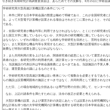
引き続き長期研究計画調査委員会は、あらためてその見解を、8月15日に学術会
学術研究用大型高速計算機設置の条件について
１．本件に関する日本学術会議の態度は極めて明確であり、これが全国研究者に
る。よって大型電子計算機が設置される場合はそれがどこに置かれようと、その
である。
２．全国の研究者が機会均等に利用できなければならない。とくにその研究者が
また国立大学に属しているかいないか、大学以外の研究機関に属しているかいな
はならない。いずれの場合においても純粋な学術研究を目的とし、営利を目的と
ない。また実質的な機会均等を実現するために、大型計算機の設置場所から遠隔
旅費など特別の措置を講じなければならない。
３．また共同利用の実を上げるため、関係研究者の総意にもとづいて運営されな
表者のほか、各研究分野の利用者代表、諸計算センターの代表などにより構成さ
い。当該施設の代表以外は学術会議推薦によるべきである。当該施設の予算人事
ては、運営委員会の議によるものとする。
４．学術研究用大型高速計算機は近い将来について複数台を必要とするであろう
らの施設は設置機関固有の施設とすべきではなく、共同利用として運営されなけ
ただ日、この場合地域的な分担あるいは専門分野の分担に関して、センターの
なお、上記の諸条件を満たすためには、法令の改正が必要と考えられる。
大型計算機の設置、および運営方針の決定にあたっては設置される研究機関な
的な計画を持つ他の大学研究機関の計算機を使用する研究者が日本学術会議とも
が一致するよう指導されたい。