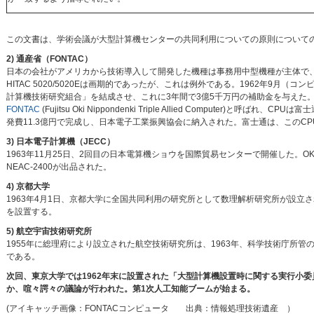
この文書は、学術会議が大型計算機センターの共同利用についての原則について
2) 通産省（FONTAC）
日本の会社がアメリカから技術導入して開発した機種は事務用中型機種が主体で、IBM 7
HITAC 5020/5020Eは画期的であったが、これは例外である。1962年9
計算機技術研究組合」を結成させ、これに3年間で3億5千万円の補助金を与えた。I
FONTAC
(Fujitsu Oki Nippondenki Triple Allied Comput
発費11.3億円で完成し、日本電子工業振興協会に納入された。富士通は、このCPUを
3) 日本電子計算機（JECC）
1963年11月25日、2回目の日本電算機ショウを国際貿易センターで開催した。OKITAC 5090
NEAC-2400が出品された。
4) 京都大学
1963年4月1日、京都大学に全国共同利用の研究所として数理解析研究所が設立され
を設置する。
5) 航空宇宙技術研究所
1955年に総理府により設立された航空技術研究所は、1963年、科学技術庁所管の航空宇宙技術研究
である。
次回、東京大学では1962年末に設置された「大型計算機設置時に関する実行小
か、喧々諤々の議論が行われた。第1次人工知能ブームが始まる。
(アイキャッチ画像：FONTACコンピュータ 出典：情報処理技術遺産 ）