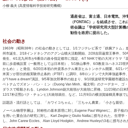
小柳 義夫 (高度情報科学技術研究機構)
通産省は、富士通、日本電気、沖
（FONTAC）」を結成させ、こ
術会議は「学術研究用大型計算機
勧告を政府に提出した。
社会の動き
1963年（昭和38年）の社会の動きとしては、1/1フジテレビ系で「鉄腕アトム」放
州市誕生、2/18インドネシアのアグン山噴火活動開始、2/28吉田巌窟王事件、5
発生、4/1北九州市が6番目の政令指定都市に指定、4/7 NHKで初の大河ドラマ『花の生涯
前に歩道橋設置（一般用としては日本初）、5/1狭山事件、6/3教皇ヨハネス23世
かもめ）」と発信、6/20日本初の外資系ホテル東京ヒルトンホテル開業、6/21パウロ6
米英ソが部分的核実験停止条約（PTBT）に調印、8/8ロンドンで大列車強盗事件、8/15政府
が“I have a dream”演説、9/5草加次郎事件の始まり、9/10筑波研究学園都
ベトナムでズオン・バン・ミン（Duong Van Minh、楊文明）のクーデター、ゴ
ダラスで暗殺される、Lyndon Johnson副大統領が大統領に昇格、11/23初
12/17朴正煕(パク・チョンヒ)大統領就任、など。11月9日の横須賀線鶴見事故
話題語・流行語としては、「カワイコちゃん」「三ちゃん農業」「小さな親切」
ノーベル物理学層は、対称性の基本原理に対しEugene Paul Wignerに、原子核の殻構造に
を用いた重合法の研究に対し、Karl ZieglerとGiulio Nattaに授与
し、John Carew Eccles、Alan Lloyd Hodgkin、Andrew Huxleyの3名に授与さ