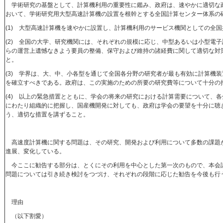
学術研究の基盤として、計算機利用の重要性に鑑み、政府は、速やかに適切な
おいて、学術研究用大型高速計算機の設置を根幹とする全国計算センター体系の
(1) 大型高速計算機を速やかに設置し、計算機利用のサービス機関としての全
(2) 全国の大学、研究機関には、それぞれの規模に応じ、中型あるいは小型電
らの運営上遺憾なきよう要員の整備、保守および維持の諸経費に関して適切な対
と。
(3) 学界は、大、中、小各型を通じて全国各分野の研究者が最も有効に計算機
を確立すべきである。政府は、この実施のための所要の研究費等について十分の
(4) 以上の緊急措置とともに、学会の将来の研究における計算需要について、
にわたり組織的に把握し、国産機開発に対しても、政府は学会の要望を十分に聴
う、適切な措置を講ずること。
高速度計算機に関する問題は、その研究、開発および利用について多数の課題
進展、変化している。
今ここに勧告する部分は、とくにその利用を中心とした第一次のもので、本会
問題については引き続き検討をつづけ、それぞれの段階に応じた勧告を今後も行
理由
（以下割愛）