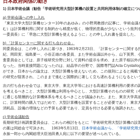
日本政府関係の動き
1) 日本学術会議（勧告「学術研究用大型計算機の設置と共同利用体制の確立につ
a) 学術会議への申し入れ
『東京大学大型計算機センター10年のあゆみ』の小野周教授の記事に、学術会
む）は計算機利用に関する制約から精度が低く、物理的意義が少ないという批判
一委員長）に「早急に大型計算機を使えるように」との申し入れ書を提出した。
b) 「計算センターに関する打ち合わせ会」
同委員会は、この申し入れに基づき、1963年2月23日、「計算センターに関
紀、岡田実、福島要一、小谷正雄の各委員、また学術会議以外から、山下英男、
査委員会としては、原子核研究分野に対して資料の提示を求め、また原子核以外
なった。当時直接問題になったのは、結晶学の分野で、国際専門誌Acta Crystal
ができ、日本からの論文は、大型計算機を使えないため、この規則によると掲載
の研究が阻害され、このままで進むと国際的に著しく立ち遅れるようになるとい
次の打ち合わせ会では、東京大学、東北大学等における高速計算機利用の要求の
を考えるべきこと、大型計算機は利用を中心とし、大型計算機そのものの研究（
に通じる階層的な計算機体系を考えるべきことが議論された。また、東京大学高速
に、計算時間の購入ではだめで、大型計算機を設置することが必要であり、東京
消耗品、設備の増強などの予算も必要であり、定員を付ける必要も強調された。
c) 学術会議勧告
長期研究計画調査委員会は、これらの検討をもとに「学術研究用大型計算機の設置
の案は同総会で可決され、 1963年5月13日、
日本学術会議から、「学術研究用
永振一郎から内閣総理大臣池田勇人宛に以下の要望が述べられている。