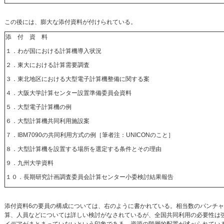
この後には、膨大な添付資料が付けられている。
添 付 資 料
１．わが国における計算機導入状況
２．東大における計算需要調査
３．東北地区における大型電子計算機整備に関する案
４．大阪大学計算センター設置準備委員会資料
５．大型電子計算機の例
６．大型計算機共同利用施設案
７．IBM7090の共同利用方式の例［筆者注：UNICONのこと］
８．大型計算機を設置する場所を選定する条件とその理由
９．九州大学資料
１０．長期研究計画調査委員会計算センター小委検討結果報告
添付資料6の要員の構成については、右のように書かれている。相当数のパンチ
算、人員などについては詳しい検討がなされているが、全国共同利用の必要性は