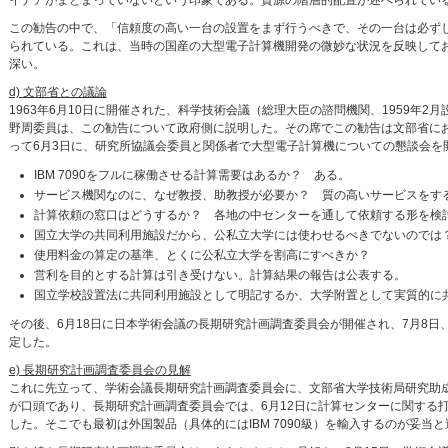
イデアがまとまっていないという印象である。資源の階層的配置が述べられてい
この勧告の中で、「信頼度の高い一台の設置をまず行うべきで、その一台は必ず
られている。これは、当時の国産の大型電子計算機開発の微妙な状況を反映して
深い。
d) 文部省との議論
1963年6月10日に開催された、科学技術会議（総理大臣の諮問機関、1959年
野周委員は、この勧告について政府側に説明した。その席でこの勧告は文部省に
って6月3日に、研究所協議会委員と関係者で大型電子計算機についての懇談会を
IBM 7090をフルに稼働させる計算需要はあるか？ ある。
サービス機関なのに、なぜ教授、助教授が必要か？ 質の高いサービスをす
計算依頼の窓口はどうするか？ 各地の中センターを通して依頼する形を検
国立大学の共同利用施設だから、公私立大学には使わせるべきでないのでは
使用料金の算定の基準、とくに公私立大学を割高にすべきか？
営利を目的とする計算は引き受けない。計算結果の報告は公表する。
国立学校設置法に共同利用施設として明記するか、大学附置として実質的に
その後、6月18日に日本学術会議の長期研究計画調査委員会が開催され、7月8
定した。
e) 長期研究計画調査委員会の見解
これに先立って、学術会議長期研究計画調査委員会に、文部省大学技術局研究助
が口頭であり、長期研究計画調査委員会では、6月12日に計算センターに関する
した。そこでも最初は外国製品（具体的にはIBM 7090級）を輸入するのが妥当