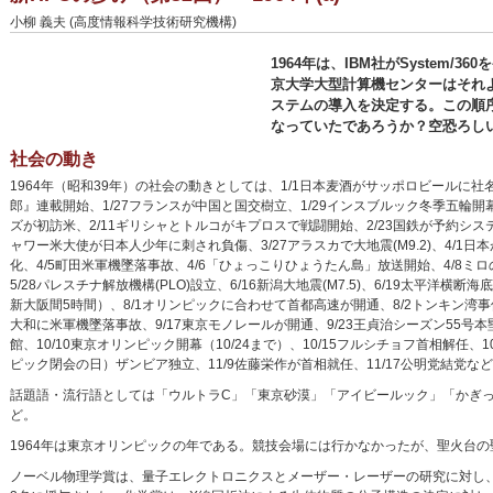
小柳 義夫 (高度情報科学技術研究機構)
1964年は、IBM社がSystem/3
京大学大型計算機センターはそれより
ステムの導入を決定する。この順
なっていたであろうか？空恐ろし
社会の動き
1964年（昭和39年）の社会の動きとしては、1/1日本麦酒がサッポロビールに社名
郎』連載開始、1/27フランスが中国と国交樹立、1/29インスブルック冬季五輪開
ズが初訪米、2/11ギリシャとトルコがキプロスで戦闘開始、2/23国鉄が予約システ
ャワー米大使が日本人少年に刺され負傷、3/27アラスカで大地震(M9.2)、4/1
化、4/5町田米軍機墜落事故、4/6「ひょっこりひょうたん島」放送開始、4/8ミロ
5/28パレスチナ解放機構(PLO)設立、6/16新潟大地震(M7.5)、6/19太平
新大阪間5時間）、8/1オリンピックに合わせて首都高速が開通、8/2トンキン湾
大和に米軍機墜落事故、9/17東京モノレールが開通、9/23王貞治シーズン55号本
館、10/10東京オリンピック開幕（10/24まで）、10/15フルシチョフ首相解任、1
ピック閉会の日）ザンビア独立、11/9佐藤栄作が首相就任、11/17公明党結党な
話題語・流行語としては「ウルトラC」「東京砂漠」「アイビールック」「かぎ
ど。
1964年は東京オリンピックの年である。競技会場には行かなかったが、聖火台
ノーベル物理学賞は、量子エレクトロニクスとメーザー・レーザーの研究に対し、Charles Hard Town