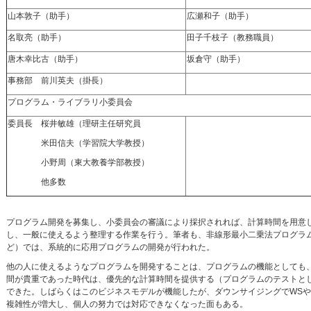
山本敦子（助手）
広瀬和子（助手）
名取亮（助手）
田子千枝子（教務職員）
唐木幸比古（助手）
坂倉守（助手）
事務部 前川英夫（掛長）
プログラム・ライブラリ小委員会
委員長 桜井敏雄（理研主任研究員
米田信夫（学習院大学教授）
小野周（東大教養学部教授）
他多数
プログラム開発を募集し、小委員会の審議により採択されれば、計算時間を用意
し、一般に使えるよう整理する作業を行う。筆者も、非線形最小二乗法プログラ
ど）では、系統的に応用プログラムの開発が行われた。
他の人に使えるようなプログラムを開発することは、プログラムの機能としても
間が貴重であった時代は、優先的な計算時間を提供する（プログラムのテストと
できた。しばらくはこのビジネスモデルが機能したが、ダウンサイジングでWSや
複雑性が増大し、個人の努力では対応できなくなった面もある。