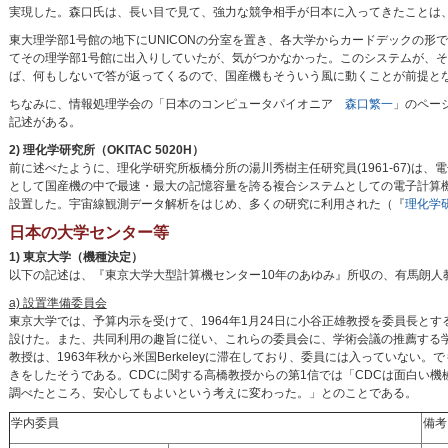
実現した。森口氏は、長い目で見て、強力な競争相手が日本に入ってきたことは
東大理学部1号館の地下にUNICONの分室を置き、各大学からカードデックの形で
てその理学部1号館に出入りしていたが、気がつかなかった。このシステムが、
ば、何もしないで答が返ってくるので、国産機もそういう風に動くことが前提となっ
ちなみに、情報処理学会の「日本のコンピュータパイオニア
森口繁一
」のページに
記述がある。
2) 理化学研究所（OKITAC 5020H）
前に述べたように、理化学研究所板橋分所の湯川秀樹主任研究員(1961-67)は
として国産機の中で最速・最大の記憶容量を誇る複合システムとしての電子計算機（
設置した。宇宙線観測データ解析をはじめ、多くの研究に利用された（『
理化学
日本の大学センター等
1) 東京大学（機種決定）
以下の記述は、『東京大学大型計算機センター10年のあゆみ』所収の、有馬朗人
a) 設置準備委員会
東京大学では、予算内示を受けて、1964年1月24日に小谷正雄教授を委員長と
設けた。また、共同利用の趣旨に従い、これらの委員会に、学術会議の推薦する
教授は、1963年秋から米国Berkeleyに滞在しており、委員には入っていない。
きをしたそうである。CDCに関する高橋教授からの第1信では「CDCは面白い機
調べたところ、安心してもよいという考えに変わった。」とのことである。
学内委員
備考