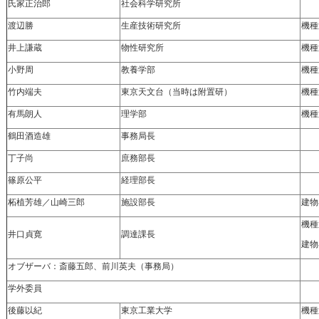
氏家正治郎
社会科学研究所
渡辺勝
生産技術研究所
機種
井上謙蔵
物性研究所
機種
小野周
教養学部
機種
竹内端夫
東京天文台（当時は附置研）
機種
有馬朗人
理学部
機種
鶴田酒造雄
事務局長
丁子尚
庶務部長
篠原公平
経理部長
柘植芳雄／山崎三郎
施設部長
建物
機種
井口貞寛
調達課長
建物
オブザーバ：斎藤五郎、前川英夫（事務局）
学外委員
後藤以紀
東京工業大学
機種