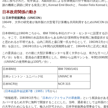
3名に授与された。化学賞は、X線回折法による生体物質の分子構造の決定に対し、Doro
謝の機構と調節に関する発見に対しKonrad Emil Blochと、Feodor Felix Konra
日本政府関係の動き
1) 日本学術振興会（UNICON）
1964年、大学の研究者が海外製の大型電子計算機を共同利用するためUNICON (Univ
た。
日本IBM社は1960年ごろから、IBM 7090を本社のデータ・センターに設
た。そこで、日本IBMの水品浩社長からある枠の計算時間を学術用に無償提供す
と思われるが不明である。山内二郎氏と森口繁一氏を中心として、1963年2月か
郎）を設けた。1963年3月から1年間の試用期間を経て、1964年4月に正式に発
この委員会には、その後に大型計算機センターを置く大学からは、有力な方々に入
円／分）を取り、委員会の運営費用とした。IBMからは両マシンを、年間100時間
（UNIVACの使用料金は100円／分）。
日本IBM社
IBM 7090/1401
日本レミントン・ユニバック社
UNIVAC III
日本NCR社
NCR 315
（
日本結晶学会誌第7巻（1965）1号
から）
『情報処理』1983年3月号に「
日本のソフトウェアの草創期
」という座談会がある
カバーするため大学に無料で開放することにした。当時、通産省としては外国の
の大学のためになるとして、輸入が許可された。日本学術振興会理事会でも、最