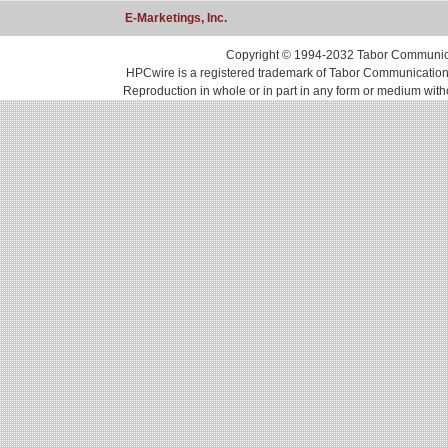
E-Marketings, Inc.
Copyright © 1994-2032 Tabor Communicati
HPCwire is a registered trademark of Tabor Communications, 
Reproduction in whole or in part in any form or medium with