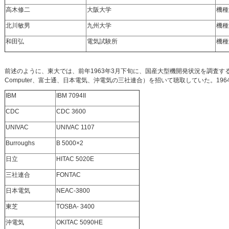
高木修二
大阪大学
機種
北川敏男
九州大学
機種
和田弘
電気試験所
機種
前述のように、東大では、前年1963年3月下旬に、国産大型機開発状況を調査するために、日立、富士
Computer、富士通、日本電気、沖電気の三社連合）を招いて聴取していた。1
IBM
IBM 7094II
CDC
CDC 3600
UNIVAC
UNIVAC 1107
Burroughs
B 5000×2
日立
HITAC 5020E
三社連合
FONTAC
日本電気
NEAC-3800
東芝
TOSBA- 3400
沖電気
OKITAC 5090HE