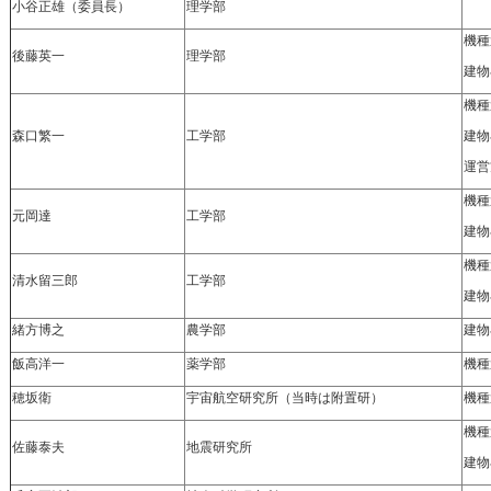
小谷正雄（委員長）
理学部
機種
後藤英一
理学部
建物
機種
森口繁一
工学部
建物
運営
機種
元岡達
工学部
建物
機種
清水留三郎
工学部
建物
緒方博之
農学部
建物
飯高洋一
薬学部
機種
穂坂衛
宇宙航空研究所（当時は附置研）
機種
機種
佐藤泰夫
地震研究所
建物