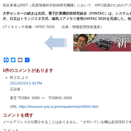
現在筆者はRIST（高度情報科学技術研究機構）において、HPCI資源のための
大学センターの続きは次回。電子計算機技術研究組合（FONTAC）は、システムを開
月、日立はトランジスタ方式、磁気コアメモリ使用のHITAC 5020を完成した
(アイキャッチ画像：HITAC 5020 出典：情報処理技術遺産）
Facebook
Twitter
Email
共
有
1件のコメントがあります
村上弘
より:
2021/02/24 5:30 PM
正誤表：
東芝 TOSBA- 3400 –> TOSBAC-3400
URL:
https://museum.ipsj.or.jp/computer/main/0004.html
コメントを残す
メールアドレスが公開されることはありません。
*
が付いている欄は必須項目で
コメント