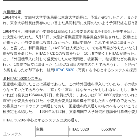
c) 機種決定
1964年4月、文部省大学学術局長は東京大学総長に、予算が確定したこと、また
れ、東京大学総長は異存のない旨また共同利用に支障のないよう予算配慮を願う
1964年4月、機種選定小委員会は結論なしに各委員の意見を列記した答申を出し
に決定をゆだねた。5月11日、大型計算機設置準備委員会が開催された。投票はまずIBM
が勝った。小谷委員長は投票しなかった。和田委員が「これでHITACに決まった
る」と言った。和田委員は「いやCDCは人気がない。でも有馬君がやりたいなら
長が投票を命じた。HITACとCDCの投票を行い、10：9で辛くもHITACが勝った
と、「外国機導入に対して猛反対したのが元岡達、後藤英一、穂坂衛などの委員
行い、1票差で日立に決まった（上記の2回目の投票のことであろう）。」と語っ
う案もあったが却下され、結局
HITAC 5020
（写真）を中心とするシステムを採用
d) HITAC 5020システム
国産機を選択したことは英断であった。この時外国機を導入していたら、その後
うなっていたであろうか。「京」や「富岳」はなかったかもしれない。もし、IBM Sy
いれば（発表は1964年4月7日、出荷は5月）、あるいはCDC 6600が動いてい
置実行小委員会を設けた。小委員会委員は国産機を主張した面々が中心であった。
の委員はハードウェアに精通しており、国産機を約束通りのものへもっていこう
種決定を承認した。 1964年5月22日、文部省国立大学研究所協議会計算機小委
HITAC 5020を中心とするシステムは次の通り。
主機
HITAC 5020
65536W
主システム