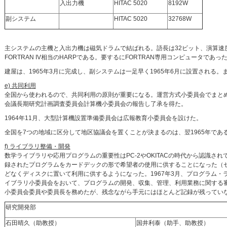
入出力機
HITAC 5020
8192W
副システム
HITAC 5020
32768W
主システムの主機と入出力機は磁気ドラムで結ばれる。語長は32ビット、演算速度は固
FORTRAN IV相当のHARPである。要するにFORTRAN専用コンピュータであっ
建屋は、1965年3月に完成し、副システムは一足早く1965年6月に設置される。また
e) 共同利用
全国から使われるので、共同利用の原則が重要になる。運営方式小委員会でまとめ、
会議長期研究計画調査委員会計算機小委員会の報告し了承を得た。
1964年11月、大型計算機設置準備委員会は広報教育小委員会を設けた。
全国を7つの地域に区分して地区協議会を置くことが決まるのは、翌1965年であ
f) ライブラリ整備・開発
数学ライブラリや応用プログラムの重要性はPC-2やOKITACの時代から認識され
録されたプログラムをカードデックの形で希望者の使用に供することになった（センター
どなくディスクに置いて利用に供するようになった。1967年3月、プログラム
イブラリ小委員会をおいて、プログラムの開発、収集、管理、利用業務に関する審
小委員会委員や委員長を務めたが、残念ながら手元にはほとんど記録が残ってい
研究開発部
石田晴久（助教授）
国井利泰（助手、助教授）