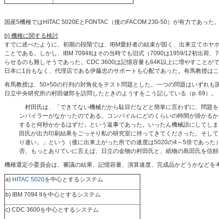
国産5機種ではHITAC 5020EとFONTAC（後のFACOM 230-50）が有力であった
b) 機種に関する検討
すでに述べたように、初期の段階では、IBM愛好者の結束が固く、出来立てホヤ
ことである。しかし、IBM 7094IIはその当時でも旧式（7090は1959/12初出
らせるのも難しそうであった。CDC 3600は記憶容量も64K以上に増やすことが
日本に1台もなく、代理店である伊藤忠のサポートも心配であった。有馬教授は
有馬教授は、50×50の行列の対角化をテスト問題とした。一つの問題はいずれ
日立中央研究所の村田健郎を訪問したときのようすをこう記している（p. 69）。
村田氏は、「できてない機械だから駄目だなどと簡単に言わずに、問題を
ンパイラーがなかったのである。コンパイルにどのくらいの時間が掛かるか
すると何秒かかるはずだ」という返事であった。いったん機械語にしてしまえば
田氏が出力印刷結果をごっそり私の研究室に持ってきてくださった。そして、「何
り速い。」という（後に出来上がった所での速度は5020の4～5倍であっ
否、もっとありていに言えば、日立の金物の村田氏と、紙物の島田氏を信頼
機種選定小委員会は、審議の結果、記憶容量、演算速度、完成品かどうかなどを
a)
HITAC 5020
を中心とするシステム
b) IBM 7094 IIを中心とするシステム
c) CDC 3600を中心とするシステム