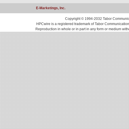
E-Marketings, Inc.
Copyright © 1994-2032 Tabor Communicati
HPCwire is a registered trademark of Tabor Communications, 
Reproduction in whole or in part in any form or medium with