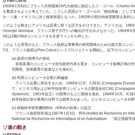
1) Plan Calcul
1959年1月8日にフランス共和国第18代大統領に就任したド・ゴール（Charles André
を繁栄させようと考えていた。こうした思惑がド・ゴールの「独自路線」として実
カ・ソ連・イギリスに次ぐ核保有国となった。1963年の部分的核実験禁止条約
このような動きにアメリカは反発し様々な圧力をかけてきた。アメリカは、1960年代半ば
l’énergie atomique、フランス原子力庁)への輸出許可を出さなかった。1964年4月、GE
GEは2種のBullコンピュータを生産ラインから外した。
このような背景のもと、フランス政府は軍事用の研究開発のための超大型コンピュ
7月、フランス政府はPlan Calculというプロジェクトを開始し、以下のコンピ
(a) 政府の指導力の強化
首相直属のコンピュータ担当政府代表を置き、コンピュータ振興計画の作
究開発、技術教育の促進などを進めた。
(b) 民間コンピュータ企業の再編成
アメリカ企業に対抗するため、1966年12月、CAE社 (Compagnie Européenne d’Autom
て、ビジネス用および科学技術用コンピュータの製造会社CII社 (Compagnie internati
Systems社、1961年設立）の指導のもとに開発を進め、1968年10月、IC採用の
科学技術計算や軍用の分野では競争力があった。ビジネスコンピュータ分野への
(c) 情報科学研究機関IRIA（INRIAの前身）の設立
フランス政府研究省は1967年1月3日、IRIA (Institut de Recherche en Inf
National de Recherche en Informatique et en Automatique
ソ連の動き
1) BESM-6