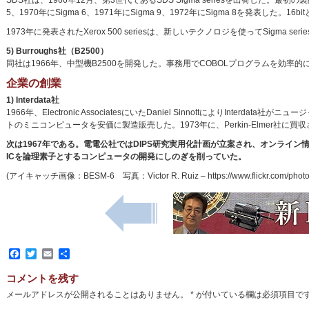
SDS社は、1966年12月、第3世代であるSDS Sigma seriesを出荷した。最初の製品は
5、1970年にSigma 6、1971年にSigma 9、1972年にSigma 8を発表した。16
1973年に発表されたXerox 500 seriesは、新しいテクノロジを使ってSigma s
5) Burroughs社（B2500）
同社は1966年、中型機B2500を開発した。事務用でCOBOLプログラムを効率
企業の創業
1) Interdata社
1966年、Electronic AssociatesにいたDaniel SinnottによりInter
トのミニコンピュータを安価に製造販売した。1973年に、Perkin-Elmer社に買
次は1967年である。電電公社ではDIPS研究実用化計画が立案され、オンライ
ICを論理素子とするコンピュータの開発にしのぎを削っていた。
(アイキャッチ画像：BESM-6 写真：Victor R. Ruiz – https://www.flickr.com/photo
Facebook
Twitter
Email
共
有
コメントを残す
メールアドレスが公開されることはありません。
*
が付いている欄は必須項目で