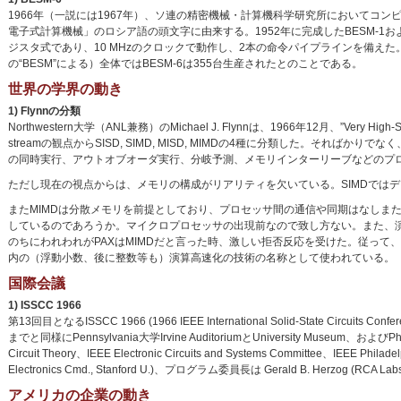
1966年（一説には1967年）、ソ連の精密機械・計算機科学研究所においてコンピ
電子式計算機械」のロシア語の頭文字に由来する。1952年に完成したBESM-1および
ジスタ式であり、10 MHzのクロックで動作し、2本の命令パイプラインを備えた。性能は
の“BESM”による）全体ではBESM-6は355台生産されたとのことである。
世界の学界の動き
1) Flynnの分類
Northwestern大学（ANL兼務）のMichael J. Flynnは、1966年12月、”Very Hig
streamの観点からSISD, SIMD, MISD, MIMDの4種に分類した。そ
の同時実行、アウトオブオーダ実行、分岐予測、メモリインターリーブなどのプ
ただし現在の視点からは、メモリの構成がリアリティを欠いている。SIMDではデータ
またMIMDは分散メモリを前提としており、プロセッサ間の通信や同期はなしまたは最小限にせ
しているのであろうか。マイクロプロセッサの出現前なので致し方ない。また、演算器間
のちにわれわれがPAXはMIMDだと言った時、激しい拒否反応を受けた。従って
内の（浮動小数、後に整数等も）演算高速化の技術の名称として使われている。
国際会議
1) ISSCC 1966
第13回目となるISSCC 1966 (1966 IEEE International Solid-State Ci
までと同様にPennsylvania大学Irvine AuditoriumとUniversity Museum
Circuit Theory、IEEE Electronic Circuits and Systems Committee、IEEE Phi
Electronics Cmd., Stanford U.)、プログラム委員長は Gerald B. Herzog (RC
アメリカの企業の動き