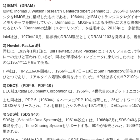
1) IBM社（DRAM）
IBM社Thomas J. Watson Research CenterのRobert Dennar
シタをNMOS上に構成したものである。1964年にはIBMでトランジスタやダ
メモリチップを開発していた。Dennardは、MOSFETによる小型化に大きな将来
なるという「Dennardの法則（スケーリング）」を提唱する。2013年に、京都
Intel社は、1970年10月、世界初のDRAM製品としてDRAM 1103を発表する。
2) Hewlett-Packard社
同社は、1939年1月1日に、Bill HewlettとDavid Packardによりカリフ
レーの走りと言われているが、同社が半導体やコンピュータに乗り出したのは、比
のは1957年11月6日である。
HP社は、HP 2116Aを開発し、1966年11月7日～10日にSan Franciscoで開催
ひとつであり、リアルタイム処理の機能を持っていた。HP社は多くのHP 2100
3) DEC社（PDP-9、PDP-10）
DEC社(Digital Equipment Corporation)は、1966年、4世代目の1
また同社は、PDP-6（1963年）をベースにPDP-10を出荷した。36ビットワ
10 OSがリリースされ、これを搭載したシステムが1971年9月、DECsystem-1
4) SDS社（SDS 940）
SDS社（Scientific Data Systems社、1961年設立）は、1966年2月に
機能を持ち、Time-Sharing Systemをサポートする。60台が販売された。1969年にS
更される。