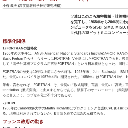
小柳 義夫 (高度情報科学技術研究機構)
ソ連はこのころ精密機械・計算機科
を完了し、1968年から20年間にわたっ
ンピュータをSISD, SIMD, MIS
世代目の18ビットミニコンピュータ
標準化関係
1) FORTRANの規格化
1966年の大事件は、ANSI (American National Standards Instit
Basic Fortranであり、もう一つはFORTRAN IVを基にしたFORTRANである。
して「電子計算機プログラム用言語FORTRAN」という日本規格となった。同時に水
FORTRANの歴史は10年以上前にさかのぼる。1953年末、John Backus
た。最初のコンパイラは1957年4月に開発された。1958年にはFORTRAN IIが、1
筆者に言わせれば、FORTRANこそ、最初の「数式処理」言語、最初の「高級」言
translation（数式変換）に由来するからである。演算子のオーバーロード
ろと言えよう。カプセル化は不十分であるが。
2) BCPL
1966年にCambridge大学のMartin Richardsはプログラミング言語BCPL (Basic
る。現在は利用されていないが、B言語を経てC言語の元祖である。
フランス政府の動き