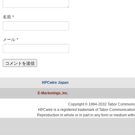
名前
*
メール
*
HPCwire Japan
E-Marketings, Inc.
Copyright © 1994-2032 Tabor Communicati
HPCwire is a registered trademark of Tabor Communications, 
Reproduction in whole or in part in any form or medium with