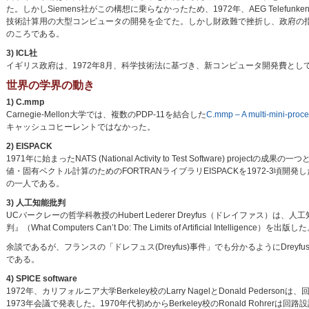
た。しかしSiemens社がこの構想に乗らなかったため、1972年、AEG Telefunken社
技術計算用の大型コンピュータの開発を企てた。しかし財政難で挫折し、政府の指導の
のころである。
3) ICL社
イギリス政府は、1972年8月、科学技術法に基づき、新コンピュータ開発費として、ICL (Inte
世界の学界の動き
1) C.mmp
Carnegie-Mellon大学では、複数のPDP-11を結合した
C.mmp – A multi-mini-proce
キャッシュコヒーレントではなかった。
2) EISPACK
1971年に始まったNATS (National Activity to Test Software) pro
値・固有ベクトル計算のためのFORTRANライブラリEISPACKを1972-3
の一人である。
3) 人工知能批判
UCバークレーの哲学科教授のHubert Lederer Dreyfus（ドレイファ
判』（What Computers Can’t Do: The Limits of Artificial Intelligence
余談であるが、フランスの「ドレフュス(Dreyfus)事件」でも分かるようにDrey
である。
4) SPICE software
1972年、カリフォルニア大学Berkeley校のLarry NagelとDonald Peder
1973年会議で発表した。1970年代初めからBerkeley校のRonald Rohr