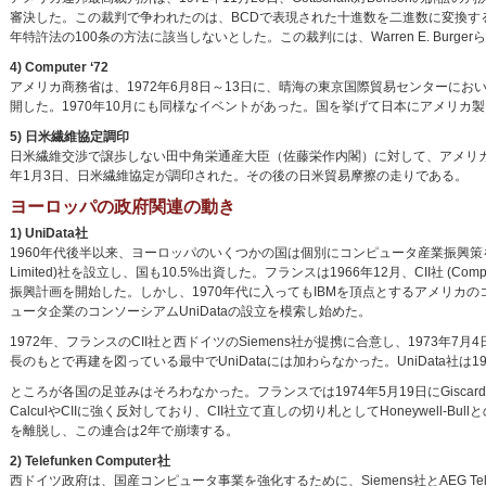
審決した。この裁判で争われたのは、BCDで表現された十進数を二進数に変換す
年特許法の100条の方法に該当しないとした。この裁判には、Warren E. Bu
4) Computer ‘72
アメリカ商務省は、1972年6月8日～13日に、晴海の東京国際貿易センターにおい
開した。1970年10月にも同様なイベントがあった。国を挙げて日本にアメリカ
5) 日米繊維協定調印
日米繊維交渉で譲歩しない田中角栄通産大臣（佐藤栄作内閣）に対して、アメリカ
年1月3日、日米繊維協定が調印された。その後の日米貿易摩擦の走りである。
ヨーロッパの政府関連の動き
1) UniData社
1960年代後半以来、ヨーロッパのいくつかの国は個別にコンピュータ産業振興策を取ってきた。W
Limited)社を設立し、国も10.5%出資した。フランスは1966年12月、CII社 (Compagni
振興計画を開始した。しかし、1970年代に入ってもIBMを頂点とするアメリカ
ュータ企業のコンソーシアムUniDataの設立を模索し始めた。
1972年、フランスのCII社と西ドイツのSiemens社が提携に合意し、1973年7月
長のもとで再建を図っている最中でUniDataには加わらなかった。UniData社は1
ところが各国の足並みはそろわなかった。フランスでは1974年5月19日にGiscard 
CalculやCIIに強く反対しており、CII社立て直しの切り札としてHoneywell-Bu
を離脱し、この連合は2年で崩壊する。
2) Telefunken Computer社
西ドイツ政府は、国産コンピュータ事業を強化するために、Siemens社とAEG Telefunken (Al