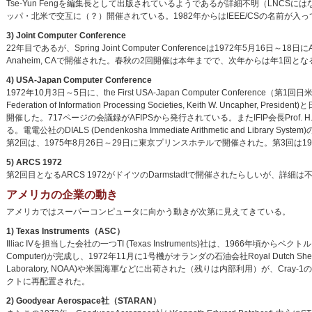
Tse-Yun Fengを編集長として出版されているようであるが詳細不明（LNCS
ッパ・北米で交互に（？）開催されている。1982年からはIEEE/CSの名前が入
3) Joint Computer Conference
22年目であるが、Spring Joint Computer Conferenceは1972年5月16日～18日にAtl
Anaheim, CAで開催された。春秋の2回開催は本年までで、次年からは年1回とな
4) USA-Japan Computer Conference
1972年10月3日～5日に、the First USA-Japan Computer Confere
Federation of Information Processing Societies, Keith W. Uncapher, 
開催した。717ページの会議録がAFIPSから発行されている。またIFIP会長Prof. H
る。電電公社のDIALS (Dendenkosha Immediate Arithmetic and
第2回は、1975年8月26日～29日に東京プリンスホテルで開催された。第3回は19
5) ARCS 1972
第2回目となるARCS 1972がドイツのDarmstadtで開催されたらしいが、詳細は
アメリカの企業の動き
アメリカではスーパーコンピュータに向かう動きが次第に見えてきている。
1) Texas Instruments（ASC）
Illiac IVを担当した会社の一つTI (Texas Instruments)社は、1966年頃からベクト
Computer)が完成し、1972年11月に1号機がオランダの石油会社Royal Dutch She
Laboratory, NOAA)や米国海軍などに出荷された（残りは内部利用）が、C
クトに再配置された。
2) Goodyear Aerospace社（STARAN）