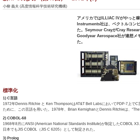
小柳 義夫 (高度情報科学技術研究機構)
アメリカではILLIAC IVがやっ
Instruments社は、ベクトルコ
た。Seymour CrayがCray 
Goodyear Aerospace社が
た。
標準化
1) C言語
1972年Dennis Ritchie と Ken ThompsonはAT&T Bell Labsにお
ために、この言語を用いた。1978年、Brian KernighanとDennis Ritchieは、“The
2) COBOL-68
1968年8月にANSI (American National Standards Institute)が制定
日本でもJIS COBOL（JIS C 6205）として制定された。
3) Prolog