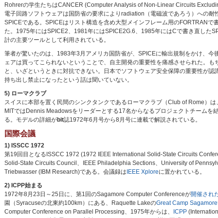
Rohrerの学生たちはCANCER (Computer Analysis of Non-Linear Circuit
電子回路ソフトウェアは国防省の要求によりradiation（電磁波であろう）
SPICEである。SPICEはリスト構造を含め大型メインフレーム用のFORTRA
た。1975年にはSPICE2、1981年にはSPICE2G.6、1985年にはCで書き直
計の主要ツールとして利用されている。
筆者が驚いたのは、1983年3月アメリカ国防省が、SPICEに輸出規制をかけ
ェアは買ってこられないということで、自主開発の重要性を痛感させられた。も
と、いざというときに対抗できない。日本でソフトウェア安全保障の重要性が認識さ
持ち出し禁止になったという話は聞いていない。
5) ローマクラブ
スイスに本部を置く民間のシンクタンクであるローマクラブ（Club of Rome）は、19
MITではDennis Meadowsをリーダーとする17名からなるプロジェクトチーム
る。モデルの詳細が
bit
誌1972年6月号から8月号に連載で解説されている。
国際会議
1) ISSCC 1972
第19回目となるISSCC 1972 (1972 IEEE International Solid-State Cir
Solid-State Circuits Council、IEEE Philadelphia Sections、University
Triebwasser (IBM Research)である。会議録は
IEEE Xplore
に置かれている。
2) ICPP始まる
1972年8月23日～25日に、第1回のSagamore Computer Conferenceが
開催され
園（Syracuseの北東約100km）にある、Raquette Lakeの
Great Camp Sagamore
Computer Conference on Parallel Processing、1975年からは、
ICPP
(Internati