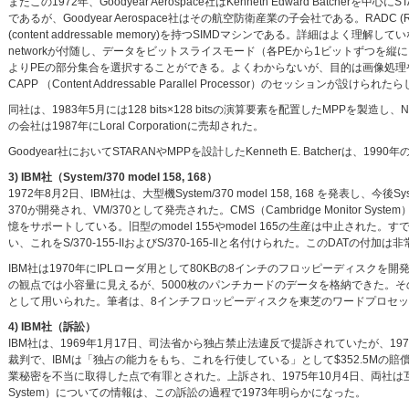
またこの1972年、Goodyear Aerospace社はKenneth Edward Batcherを中
であるが、Goodyear Aerospace社はその航空防衛産業の子会社である。RADC (Rome Air D
(content addressable memory)を持つSIMDマシンである。詳細はよく理解し
networkが付随し、データをビットスライスモード（各PEから1ビットずつを
よりPEの部分集合を選択することができる。よくわからないが、目的は画像処理やパターン認識
CAPP （Content Addressable Parallel Processor）のセッションが設けられた
同社は、1983年5月には128 bits×128 bitsの演算要素を配置したMPPを製造し、N
の会社は1987年にLoral Corporationに売却された。
Goodyear社においてSTARANやMPPを設計したKenneth E. Batcherは、19
3) IBM社（System/370 model 158, 168）
1972年8月2日、IBM社は、大型機System/370 model 158, 168 を発
370が開発され、VM/370として発売された。CMS（Cambridge Monitor System）
憶をサポートしている。旧型のmodel 155やmodel 165の生産は中止された。
い、これをS/370-155-IIおよびS/370-165-IIと名付けられた。このDATの
IBM社は1970年にIPLローダ用として80KBの8インチのフロッピーディスクを開
の観点では小容量に見えるが、5000枚のパンチカードのデータを格納できた。その後
として用いられた。筆者は、8インチフロッピーディスクを東芝のワードプロセッ
4) IBM社（訴訟）
IBM社は、1969年1月17日、司法省から独占禁止法違反で提訴されていたが、197
裁判で、IBMは「独占の能力をもち、これを行使している」として$352.5Mの賠
業秘密を不当に取得した点で有罪とされた。上訴され、1975年10月4日、両社は互いに訴えを取り
System）についての情報は、この訴訟の過程で1973年明らかになった。