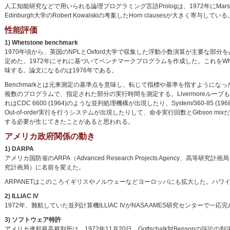
人工知能研究などで用いられる論理プログラミング言語Prologは、1972年にMarseille大学
Edinburgh大学のRobert Kowalskiの考案したHorn clausesが大きく寄
性能評価
1) Whetstone benchmark
1970年頃から、英国のNPLとOxford大学で収集した浮動小数演算が主要な部分を占める科
定めた。1972年にそれに基づいてベンチマークプログラムを作成した。これをWhetstone
味する。論文になるのは1976年である。
Benchmarkとは元来測定の基準点を意味し、転じて指標や基準を指すように
複数のプログラムで、指定された部分の実行時間を測定する。Livermoreルー
れはCDC 6600 (1964)のような並列処理機構が出現したり、System/360-85 (
Out-of-order実行を行うシステムが出現したりして、命令実行回数とGibs
する必要が生じてきたことがあると思われる。
アメリカ政府関係の動き
1) DARPA
アメリカ国防省のARPA（Advanced Research Projects Agency、高等研究計画局）は
究計画局）に名前を変えた。
ARPANETはこのころイギリスやノルウェーなどヨーロッパにも拡大した。ハワイの
2) ILLIAC IV
1972年、難航していた並列計算機ILLIAC IVがNASA AMES研究センターで
3) ソフトウェア特許
アメリカ連邦最高裁判所は、1972年11月20日、Gottschalk対Benso