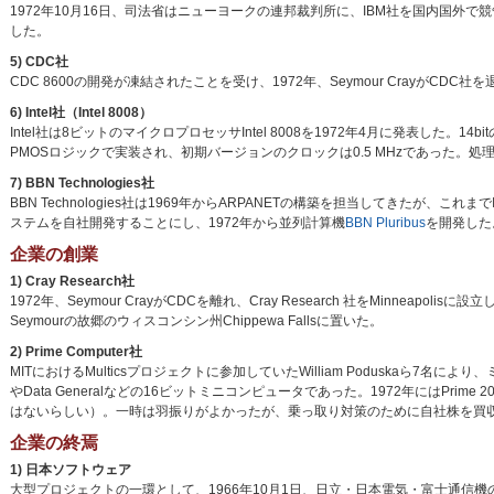
1972年10月16日、司法省はニューヨークの連邦裁判所に、IBM社を国内国外
した。
5) CDC社
CDC 8600の開発が凍結されたことを受け、1972年、Seymour CrayがCDC社
6) Intel社（Intel 8008）
Intel社は8ビットのマイクロプロセッサIntel 8008を1972年4月に発表した
PMOSロジックで実装され、初期バージョンのクロックは0.5 MHzであった
7) BBN Technologies社
BBN Technologies社は1969年からARPANETの構築を担当してきたが、これまでIMP (
ステムを自社開発することにし、1972年から並列計算機
BBN Pluribus
を開発した
企業の創業
1) Cray Research社
1972年、Seymour CrayがCDCを離れ、Cray Research 社をMinneapolisに設
Seymourの故郷のウィスコンシン州Chippewa Fallsに置いた。
2) Prime Computer社
MITにおけるMulticsプロジェクトに参加していたWilliam Poduskaら7名に
やData Generalなどの16ビットミニコンピュータであった。1972年にはPr
はないらしい）。一時は羽振りがよかったが、乗っ取り対策のために自社株を買収し、その返済が
企業の終焉
1) 日本ソフトウェア
大型プロジェクトの一環として、1966年10月1日、日立・日本電気・富士通信