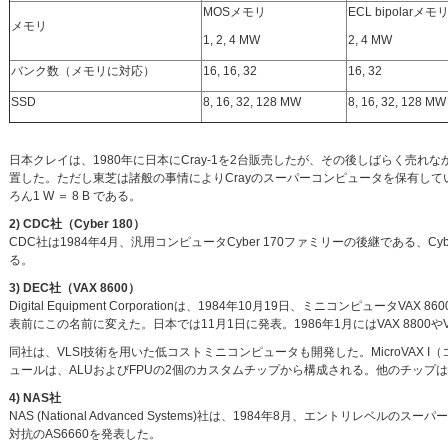
MOSメモリ
ECL bipolarメモ
メモリ
1, 2, 4 MW
2, 4 MW
バンク数（メモリに対応）
16, 16, 32
16, 32
SSD
8, 16, 32, 128 MW
8, 16, 32, 128 MW
日本クレイは、1980年に日本にCray-1を2台販売したが、その後しばらく売れなかった。
置した。ただし東芝は諸般の事情によりCrayのスーパーコンピュータを保有して
ろん1 W ＝ 8 B である。
2) CDC社（Cyber 180）
CDC社は1984年4月、汎用コンピュータCyber 170ファミリーの後継である、Cyber 
る。
3) DEC社（VAX 8600）
Digital Equipment Corporationは、1984年10月19日、ミニコンピュータ
表前にこの名前に変えた。日本では11月1日に発表。1986年1月にはVAX 8800やV
同社は、VLSI技術を用いた低コストミニコンピュータも開発した。MicroVAX I（コー
ュールは、ALUおよびFPUの2個のカスタムチップから構成される。他のチップは
4) NAS社
NAS (National Advanced Systems)社は、1984年8月、エントリレベ
対抗のAS6660を発表した。