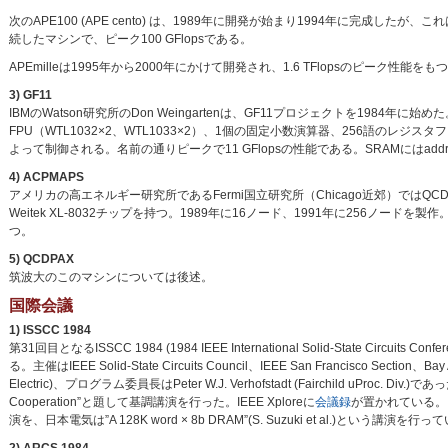
次のAPE100 (APE cento) は、1989年に開発が始まり1994年に完成したが
続したマシンで、ピーク100 GFlopsである。
APEmilleは1995年から2000年にかけて開発され、1.6 TFlopsのピーク性能をも
3) GF11
IBMのWatson研究所のDon Weingartenは、GF11プロジェクトを1984年に
FPU（WTL1032×2、WTL1033×2）、1個の固定小数演算器、256語のレジスタフ
よって制御される。名前の通りピークで11 GFlopsの性能である。SRAMにはaddress
4) ACPMAPS
アメリカの高エネルギー研究所であるFermi国立研究所（Chicago近郊）ではQCD
Weitek XL-8032チップを持つ。1989年に16ノード、1991年に256ノードを
つ。
5) QCDPAX
筑波大のこのマシンについては後述。
国際会議
1) ISSCC 1984
第31回目となるISSCC 1984 (1984 IEEE International Solid-State Circui
る。主催はIEEE Solid-State Circuits Council、IEEE San Francisco Section、Ba
Electric)、プログラム委員長はPeter W.J. Verhofstadt (Fairchild uProc. Div.)であった。G.
Cooperation”と題して基調講演を行った。IEEE Xploreに
会議録
が置かれている。日立製作所は
演を、日本電気は”A 128K word × 8b DRAM”(S. Suzuki et al.)という