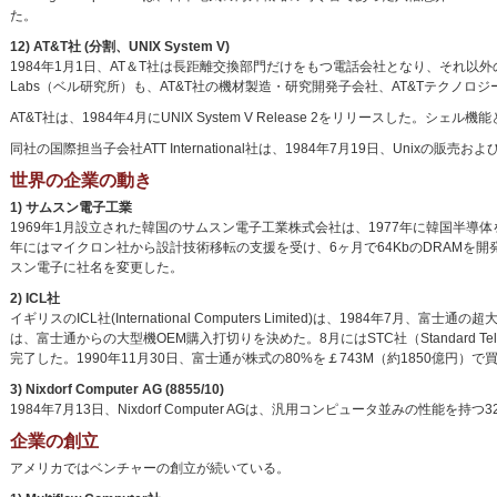
た。
12) AT&T社 (分割、UNIX System V)
1984年1月1日、AT＆T社は長距離交換部門だけをもつ電話会社となり、それ以
Labs（ベル研究所）も、AT&T社の機材製造・研究開発子会社、AT&Tテクノ
AT&T社は、1984年4月にUNIX System V Release 2をリリースした。シェル
同社の国際担当子会社ATT International社は、1984年7月19日、Uni
世界の企業の動き
1) サムスン電子工業
1969年1月設立された韓国のサムスン電子工業株式会社は、1977年に韓国半導
年にはマイクロン社から設計技術移転の支援を受け、6ヶ月で64KbのDRAMを
スン電子に社名を変更した。
2) ICL社
イギリスのICL社(International Computers Limited)は、1984年7
は、富士通からの大型機OEM購入打切りを決めた。8月にはSTC社（Standard Telep
完了した。1990年11月30日、富士通が株式の80%を￡743M（約1850億円
3) Nixdorf Computer AG (8855/10)
1984年7月13日、Nixdorf Computer AGは、汎用コンピュータ並みの性能を持つ
企業の創立
アメリカではベンチャーの創立が続いている。