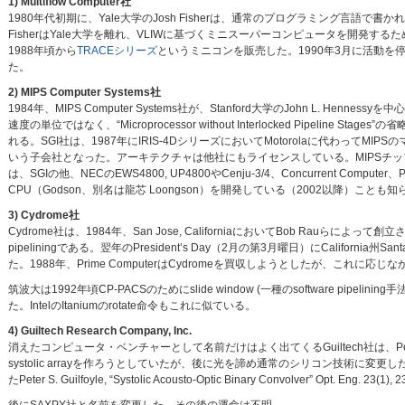
1) Multiflow Computer社
1980年代初期に、Yale大学のJosh Fisherは、通常のプログラミング言語
FisherはYale大学を離れ、VLIWに基づくミニスーパーコンピュータを開発するために、Mu
1988年頃から
TRACEシリーズ
というミニコンを販売した。1990年3月に活動を
た。
2) MIPS Computer Systems社
1984年、MIPS Computer Systems社が、Stanford大学のJohn L. 
速度の単位ではなく、“Microprocessor without Interlocked Pipelin
れる。SGI社は、1987年にIRIS-4DシリーズにおいてMotorolaに代わってMIPS
いう子会社となった。アーキテクチャは他社にもライセンスしている。MIPSチッ
は、SGIの他、NECのEWS4800, UP4800やCenju-3/4、Concurrent Com
CPU（Godson、別名は龍芯 Loongson）を開発している（2002以降）こと
3) Cydrome社
Cydrome社は、1984年、San Jose, CaliforniaにおいてBob Rauら
pipeliningである。翌年のPresident’s Day（2月の第3月曜日）にCalifornia州Sa
た。1988年、Prime ComputerはCydromeを買収しようとしたが、これに
筑波大は1992年頃CP-PACSのためにslide window (一種のsoftware p
た。IntelのItaniumのrotate命令もこれに似ている。
4) Guiltech Research Company, Inc.
消えたコンピュータ・ベンチャーとして名前だけはよく出てくるGuiltech社は、Peter
systolic arrayを作ろうとしていたが、後に光を諦め通常のシリコン技術に
たPeter S. Guilfoyle, “Systolic Acousto-Optic Binary Convolver” O