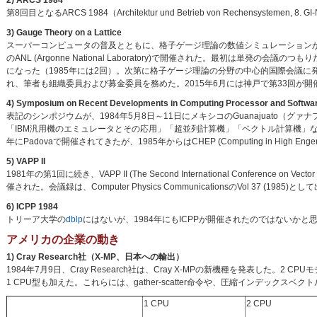
2) ARCS 1984
第8回目となるARCS 1984（Architektur und Betrieb von Rechensystemen
3) Gauge Theory on a Lattice
スーパーコンピュータの普及とともに、格子ゲージ理論の数値シミュレーションが
のANL (Argonne National Laboratory)で開催された。最初は
になった（1985年には2回）。次第に格子ゲージ理論の分野の中心的国際会議に
れ、筆者も組織委員および募金委員を務めた。2015年6月には神戸で第33回が開
4) Symposium on Recent Developments in Computing Processor and Softwar
表記のシンポジウムが、1984年5月8日～11日にメキシコのGuanajuato（グ
「IBM汎用機のエミュレータとその応用」「超並列計算機」「ベクトル計算機」などにつ
年にPadovaで開催されてきたが、1985年からはCHEP (Computing in Hig
5) VAPP II
1981年の第1回に続き、VAPP II (The Second International Conference on Vecto
催された。会議録は、Computer Physics CommunicationsのVol 37 (1985)とし
6) ICPP 1984
トリーア大学の
dblp
にはないが、1984年にもICPPが開催されたのではないかと
アメリカの企業の動き
1) Cray Research社（X-MP、日本への輸出）
1984年7月9日、Cray Research社は、Cray X-MPの新機種を発表した。2
1 CPU型も加えた。これらには、gather-scatter命令や、圧縮インデックスベク
1 CPU
2 CPU