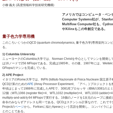
小柳 義夫 (高度情報科学技術研究機構)
アメリカではコンピュータ・ベンチ
Computer Systems社が、St
Multiflow Computer社も、Cy
やXilinxもこの年創立である。
量子色力学専用機
このころいくつかのQCD (quantum chromodynamics, 量子色力学
る。
1) Columbia University
ニューヨークのColumbia大学では、Norman Christを中心としてマシンを開発し
は16ノードで256 MFlopsである。完成は1985年。その後、1987年には、Weit
GFlopsのマシンを完成している。
2) APE Project
イタリアのRome大学では、INFN (Istituto Nazionale di Fisica Nuclea
QCD計算のための
APE
(Array Processor Experiment、「アペ」) プロ
年頃はじまって1988年に完成したAPEで、3081/Eプロセッサ（IBMの3081のエ
12個（WTL1066 (register file)×4、WTL1032 (multiplier)×4、WTL103
multiply-and-addを64 MFlopsで実行する。16個のノードを1次元のループに
命令のみならずアドレスも同一である。QCDはステンシル計算なので、これで十
Projectの
ページ
から。Fortranに似たApeseという言語を開発し、コンパイラ
とのことである。