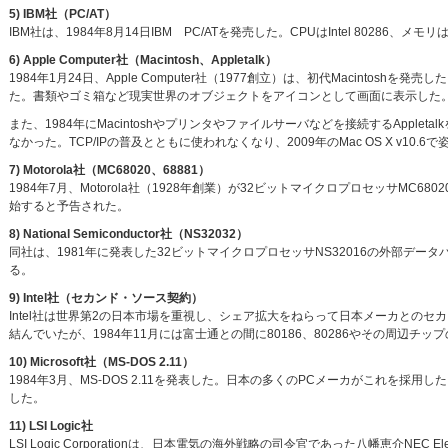
5) IBM社（PC/AT）
IBM社は、1984年8月14日IBM PC/ATを発売した。CPUはIntel 80286、メ
6) Apple Computer社（Macintosh、Appletalk）
1984年1月24日、Apple Computer社（1977創立）は、初代Macintoshを
た。書類やゴミ箱など現実世界のオブジェクトをアイコンとして画面に表示した
また、1984年にMacintoshやプリンタやファイルサーバなどを接続するApp
なかった。TCP/IPの普及とともに使われなくなり、2009年のMac OS X v10.6
7) Motorola社（MC68020、68881）
1984年7月、Motorola社（1928年創業）が32ビットマイクロプロセッサMC68
始すると予告された。
8) National Semiconductor社（NS32032）
同社は、1981年に発表した32ビットマイクロプロセッサNS32016の外部データ
る。
9) Intel社（セカンド・ソース契約）
Intel社は世界第2の日本市場を重視し、シェア拡大をねらって日本メーカとのセ
結んでいたが、1984年11月には富士通との間に80186、80286やその周辺
10) Microsoft社（MS-DOS 2.11）
1984年3月、MS-DOS 2.11を発表した。日本の多くのPCメーカがこれを採用した。8
した。
11) LSI Logic社
LSI Logic Corporationは、日本電気の海外戦略の司令官であった八幡恵介NEC El