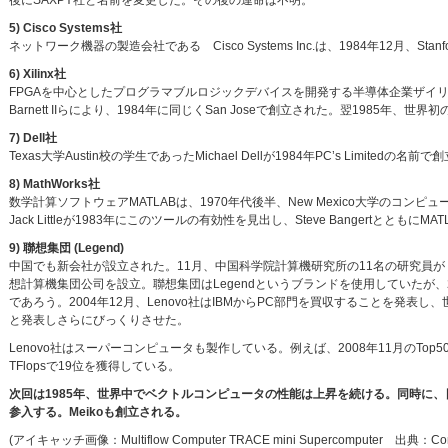
後にSAXPY社と名前を変更した。その後の運命は不明。
5) Cisco Systems社
ネットワーク機器の製造会社である Cisco Systems Inc.は、1984年12月、Stanfor
6) Xilinx社
FPGAを中心としたプログラマブルロジックデバイスを開発する半導体企業ザイリンクス社(Xilinx, In
Barnett IIらにより、1984年に同じくSan Joseで創立された。翌1985年、世界初
7) Dell社
Texas大学Austin校の学生であったMichael Dellが1984年PC’s Limitedの名前で
8) MathWorks社
数学計算ソフトウェアMATLABは、1970年代後半、New Mexico大学のコンピュ
Jack Littleが1983年にこのツールの有効性を見出し、Steve Bangertととも
9) 聯想集団 (Legend)
中国でも新会社が設立された。11月、中国科学院計算機研究所の11名の研究員が
想計算機集団公司を設立。聯想集団はLegendというブランドを使用していたが、200
であろう。2004年12月、Lenovo社はIBMからPC部門を買収することを発表し、
と発表しさらにびっくりさせた。
Lenovo社はスーパーコンピュータも製作している。例えば、2008年11月のTop500
TFlopsで19位を獲得している。
次回は1985年、世界中でベクトルコンピュータの性能は上昇を続ける。同時に、日米
参入する。Meikoも創立される。
(アイキャッチ画像：Multiflow Computer TRACE mini Supercomputer 出典：Comp