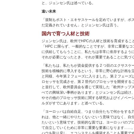
と、ジェンセン氏は述べている。
遠い未来
「規制もポスト・エキサスケールを定めていますが、ポ
だ定義されていません」とジェンセン氏は言う。
国内で育つ人材と技術
ジェンセン氏は、欧州でHPCの人材と技術を育成するこ
「HPC に限らず、一般的なことですが、非常に重要な
に供給してもらうことに、私たちは非常に依存するよう
それが必要になったとき、それが重要であることに気づ
「私たちは、私たちが資金提供する 2 つ目のエクサスケ
技術を積極的に導入するという、非常に野心的な計画を立ててい
と同様、今年第 2 フェーズに入りました。第 2 フェーズは
ロセッサを完成させ、第 2 世代のプロセッサを開発する
と並行して、欧州委員会を通じて実現した「欧州チップ
べての興味深い事柄があります」とジェンセン氏は続け、「Eu
やその他のプロセッサ技術に関する研究およびイノベー
ルダがすでにあります」と述べている。
「ヨーロッパは自給自足、つまり自分たちで何かをする
れは、他と一緒にやりたくないという意味ではなく、自
たいという意味です。技術的な面では、ヨーロッパのプ
て自立していくために非常に重要な要素になります……
ハウを取り戻し、エコシステムを構築することも重要で