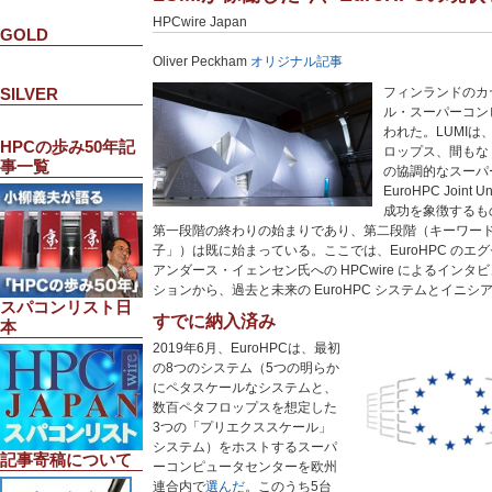
HPCwire Japan
GOLD
Oliver Peckham
オリジナル記事
SILVER
フィンランドのカ
ル・スーパーコン
われた。LUMIは、
HPCの歩み50年記
ロップス、間もな
事一覧
の協調的なスーパ
EuroHPC Joint
成功を象徴するもの
第一段階の終わりの始まりであり、第二段階（キーワー
子」）は既に始まっている。ここでは、EuroHPC のエ
アンダース・イェンセン氏への HPCwire によるインタビュー
ションから、過去と未来の EuroHPC システムとイニ
スパコンリスト日
すでに納入済み
本
2019年6月、EuroHPCは、最初
の8つのシステム（5つの明らか
にペタスケールなシステムと、
数百ペタフロップスを想定した
3つの「プリエクススケール」
システム）をホストするスーパ
記事寄稿について
ーコンピュータセンターを欧州
連合内で
選んだ
。このうち5台