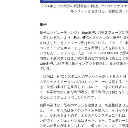
2024年までの欧州の総計算能力目標。2つのエクサス
ールシステムが含まれる。画像提供：Ander
量子
量子コンピューティングも EuroHPC の第 2 フェー
「新しい規制により、EuroHPCのアジェンダに量子計
されました」とジェンセン氏は述べている。「そこで、私たち
コンピュータをホストすることを希望する人を募集して
いません。」ジェンセン氏は、ISC2022のEuroHPC
研究と革新の多くはまだ欧州委員会の管轄下にあること
EuroHPCは科学者に量子インフラを提供し、量子技術を
ている。
「目的は、HPCシステムへのアクセスを提供するのと同
のアクセスをヨーロッパのコミュニティーに提供すること
は、技術の多様性を重視しているので、できるだけ多く
て、科学者や潜在的な利用者が、量子利用とは何かを知
ることができるようにしたいのです。」
共同事業体は、既存のマシンを連携させ、相互接続させ
た。「今、私たちは多くのシステムを購入し、それらを
かし、それらをまとめて、より大きなシステムにすれば
いのです」とジェンセン氏は述べた。また、フェデレーショ
ステムの数が増えるにつれて、「個々のマシンとして管