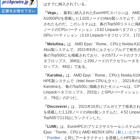
はすでに納入されている。
「Vega」
、最初に納入されたEuroHPCスパコンは、AMD Ep
A100GPUを搭載した1,020ノードのAtos製システムで
されたものだ。このシステムは、春のTop500リストに掲
ノードのCPUパーティション（3.82 Linpackペタフロ
GPUパーティション（3.10 Linpackペタフロップス、
「MeluXina」
は、AMD Epyc「Rome」CPUとNvidia 
Atos製システムで、2021年6月にルクセンブルグで発売さ 
春のTop500にも掲載されており、その573ノードのクラスタモ
タフロップス、306位）と200ノードのアクセラレータモジュー
ロップス、48位）である。
「Karolina」
は、AMD Epyc「Rome」CPUとNvidia 
HPE製システムで（Intel Xeon CPUも少々）、2021
Karolinaも、春のTop500に掲載されたモジュールは、C
Linpackペタフロップス、202位）とGPUパーティション（6
ス、79位）の2つだ。
「Discoverer」
は、2021年10月にブルガリアで発表された
を搭載した1,128ノードのAtos製システムだ。4.52 Lin
Top500で113位にランクインした。
「LUMI」
は、EuroHPCのプリエクサスケールシステム
Epyc「Trento」CPUとAMD MI250X GPU（
新しいエクサ
「Frontier」
と同じアーキテクチャ）を搭載したHPE製の4