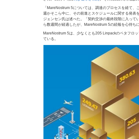
「MareNostrum 5については、調達のプロセスを経
週かそこら中に、その前進とスケジュールに関する発表
ジェンセン氏は述べた。「契約交渉の最終段階に入ってい
ら数週間が経過したが、MareNostrum 5の続報を心待ち
MareNostrum 5は、少なくとも205 Linpackのペ
ている。