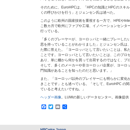
そのために、EuroHPCは、「HPCの知識とHPCのス
くの呼びかけを行う」とジェンセン氏は述べた。
このように欧州の国産技術を重視する一方で、HPEやInt
こ数カ月で欧州にファブや工場、イノベーションセンタ
行っている。
「多くのプレーヤーが、ヨーロッパと一緒にプレーした
思を持っていることがわかりました」とジェンセン氏は
た際に答えた。「ヨーロッパとして言いたいことは、私
ことです。ヨーロッパとして言いたいことは、このプロ
あり、単に棚から何かを買って出荷するのではなく、プ
そして、多くのメーカーや非ヨーロッパ企業が、ヨーロ
門知識があることを知ったのだと思います。」
また、「ヨーロッパ以外のプレイヤーにも明らかに変化
きことです」とも述べている。「そして、EuroHPC の
ていると考えたいですね。」
ヘッダー画像
。LUMIの新しいデータセンター。画像提供
Facebook
Twitter
Email
共
有
HPCwire Japan