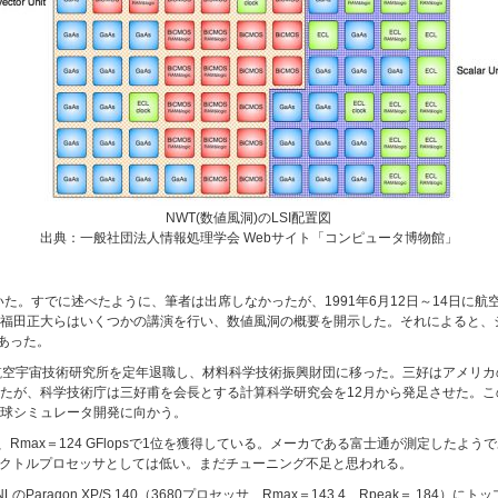
NWT(数値風洞)のLSI配置図
出典：一般社団法人情報処理学会 Webサイト「コンピュータ博物館」
いた。すでに述べたように、筆者は出席しなかったが、1991年6月12日～14日に
福田正大らはいくつかの講演を行い、数値風洞の概要を開示した。それによると、シ
であった。
月航空宇宙技術研究所を定年退職し、材料科学技術振興財団に移った。三好はアメリカ
たが、科学技術庁は三好甫を会長とする計算科学研究会を12月から発足させた。
球シミュレータ開発に向かう。
場し、Rmax＝124 GFlopsで1位を獲得している。メーカである富士通が測定したようであ
でベクトルプロセッサとしては低い。まだチューニング不足と思われる。
LのParagon XP/S 140（3680プロセッサ、Rmax＝143.4、Rpeak＝ 18