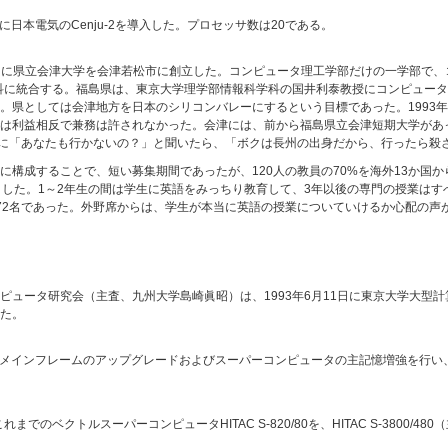
に日本電気のCenju-2を導入した。プロセッサ数は20である。
14日に県立会津大学を会津若松市に創立した。コンピュータ理工学部だけの一学部で
学科に統合する。福島県は、東京大学理学部情報科学科の国井利泰教授にコンピュー
。県としては会津地方を日本のシリコンバレーにするという目標であった。1993
は利益相反で兼務は許されなかった。会津には、前から福島県立会津短期大学があっ
に「あなたも行かないの？」と聞いたら、「ボクは長州の出身だから、行ったら殺
に構成することで、短い募集期間であったが、120人の教員の70%を海外13か国
トした。1～2年生の間は学生に英語をみっちり教育して、3年以後の専門の授業は
2名であった。外野席からは、学生が本当に英語の授業についていけるか心配の声があ
ュータ研究会（主査、九州大学島崎眞昭）は、1993年6月11日に東京大学大型計
た。
）
ンフレームのアップグレードおよびスーパーコンピュータの主記憶増強を行い、HITAC M-
のベクトルスーパーコンピュータHITAC S-820/80を、HITAC S-3800/480（