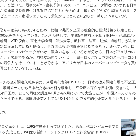
」と述べた。最初の4件（当初予算）のスーパーコンピュータ調達はいずれも日本のベ
な調達環境を義務付ける貿易協定にもかかわらず、最近の［4件の］調達の結果、ア
ピュータの）市場シェアなんて最初からほとんど0なので、減りようもないが。
足取りを確実なものにするため、総額13兆円を上回る総合的な経済対策を決定した。そ
,300億円等となっている。これを反映して、平成5年度補正予算（第1号）が編成さ
研、ATP (2台)、東北大学金研、筑波大学、航技研、理研、動燃、通総研、がん
定に違反していると指摘し、合衆国は報復措置を講じるであろうと述べている。曰
スーパーコンピュータがいかに競争力をもっているかが分かる。日本がアメリカの
だ。」私見であるが、同様な論理でいえば、「ヨーロッパで日本製のスーパーコン
の競争力を持っていることが分かる。アメリカが日本のスーパーコンピュータを買
耳はもたないでしょうね。
ピュータの政府調達入札を前に、米通商代表部(USTR)は、日本の政府調達市場で不
は、米国メーカから日本たたきの材料を収集し、不公正の存在を日本側に突きつけ、
骨な対日圧力」として同様の調査を8月から9月にかけて実施したが、米国メーカから
たそうである。米国系企業としてはUSTRと組んで政治的な企業と見られるより、
ろで。
プロジェクトは、1992年度をもって終了した。第五世代コンピュータプロ
IE
を完成した。64個の推論ユニットをクロスバで多段結合（Omega