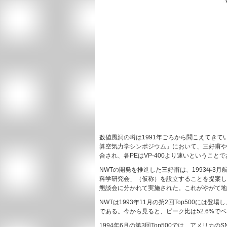
数値風洞の噂は1991年ごろから聞こえてきて
算空気力学シンポジウム」において、三好甫や
合され、各PEはVP-400より速いということ
NWTの開発を推進した三好甫は、1993年3
科学研究会」（仮称）を設立することを提案し
懇談会に分かれて実施された。これがやがて地
NWTは1993年11月の第2回Top500には登
である。今から見ると、ピーク比は52.6%
1994年6月の第3回Top500では、アメリカのSN