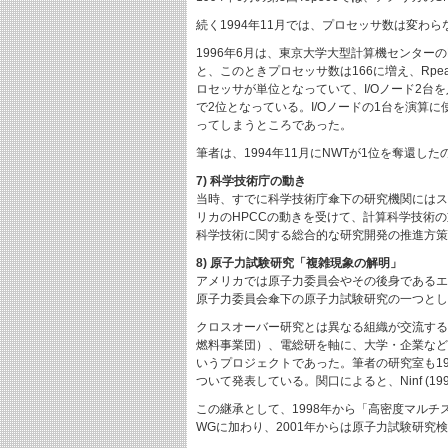
続く1994年11月では、プロセッサ数は変わら
1996年6月は、東京大学大型計算機センターのHIT
と、このときプロセッサ数は166に増え、Rpe
ロセッサが単位となっていて、I/Oノード2台を入れ
で2位となっている。I/Oノードの1台を演算に
ってしまうところであった。
筆者は、1994年11月にNWTが1位を奪還
7) 科学技術庁の動き
当時、すでに科学技術庁傘下の研究機関にはス
リカのHPCCの動きを受けて、計算科学技術
科学技術に関する総合的な研究開発の推進方策
8) 原子力試験研究「複雑現象の解明」
アメリカでは原子力委員会やその後身であるエ
原子力委員会傘下の原子力試験研究の一つとし
クロスオーバー研究とは異なる組織が交流する
燃料事業団）、電総研を軸に、大学・企業など
いうプロジェクトであった。筆者の研究室も19
ついて発表している。関口によると、Ninf (
この継承として、1998年から「高密度マルチ
WGに加わり、2001年からは原子力試験研