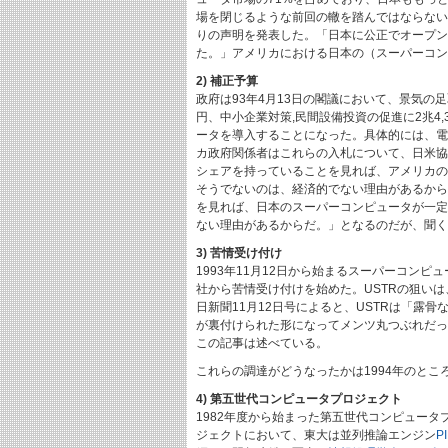
場を閉じるような前回の轍を踏んではならない。
りの声明を発表した。「日本に公正でオープン
た。」アメリカにおける日本の（スーパーコン
2) 補正予算
政府は93年4月13日の閣議において、景気の
円、中小企業対策,民間設備投資の促進に2兆4
ータを導入することになった。具体的には、電総
カ政府関係者はこれらの入札について、日米協
シェアを持っていることを見れば、アメリカの
そうでないのは、経済的でない理由があるから
を見れば、日本のスーパーコンピュータが一定
ない理由があるからだ。」となるのだが、聞く
3) 苦情受け付け
1993年11月12日から始まるスーパーコン
社から苦情受け付けを始めた。USTRの狙い
日新聞11月12日号によると、USTRは「露
が裏付けられた形になってメンツ丸つぶれだっ
この記事は述べている。
これらの調達がどうなったかは1994年のとこ
4) 第五世代コンピュータプロジェクト
1982年度から始まった第五世代コンピュータ
ジェクトにおいて、東大は並列推論エンジン
P