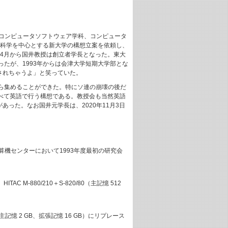
、コンピュータソフトウェア学科、コンピュータ
タ科学を中心とする新大学の構想立案を依頼し、
年4月から国井教授は創立者学長となった。東大
たが、1993年からは会津大学短期大学部とな
されちゃうよ」と笑っていた。
から集めることができた。特にソ連の崩壊の後だ
すべて英語で行う構想である。教授会も当然英語
った。なお国井元学長は、2020年11月3日
算機センターにおいて1993年度最初の研究会
880/210＋S-820/80（主記憶 512
主記憶 2 GB、拡張記憶 16 GB）にリプレース