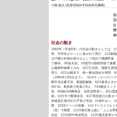
小柳 義夫 (高度情報科学技術研究機構)
日
日
な
技
会
社会の動き
1993年（平成5年）の社会の動きとしては、1/
県、中学生がマットに巻かれて死亡、1/15釧路沖
1/27曙が外国出身力士として初めて横綱昇進、
で爆発、3/6金丸信、10億円の脱税容疑で逮捕
山陽新幹線乗り入れ、3/27江沢民、国家主席就任、
突入、4/21山崎浩子、統一教会脱会を表明、4
（1995年1月6日まで）、5/15サッカーJリーグ
閣不信任案可決、衆議院解散、6/21新党さきが
(M7.8)、奥尻島で死者176人、7/16横浜
長、8/9細川内閣発足、自民党野党へ、8/11悪
相」10月号で断筆宣言、9/27羽田急行の新タ
加速器計画SSCの予算が否決、計画中止へ、1
憲、10/28ドーハの悲劇、11/1マーストリ
（現）で開業、11/15東武東上線に「ふじみ
決定、12/16田中角栄死去、12/25逸見