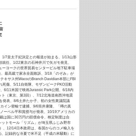
、
に
宙
究
、1/7皇太子妃決定との報道が始まる、1/13山形
統領就任、1/22東京の石神井川で矢ガモ発見、
26ニューヨークの世界貿易センタービル地下駐車場
訟、最高裁で家永全面敗訴、3/18「のぞみ」が
WacoのBranch Davidian本部にFBI
死傷、5/11自衛隊、モザンビークPKO活動
米国で映画Jurassic Park公開、6/18内
ット（東京、第3回）、7/12北海道南西沖地震
話を発表、8/6土井たか子、初の女性衆議院議
樹コカイン密輸で逮捕、9/6筒井康隆、「噂の真
にノーベル平和賞授与が発表、10/19アメリカの
高裁は国に30万円の賠償命令、検定制度は合
ウトレットモール「リズム」が埼玉県ふじみ野市
）、12/14日本政府は、各国からのコメ輸入を
ため、記録的な冷夏で米不足（平成の米騒動）に