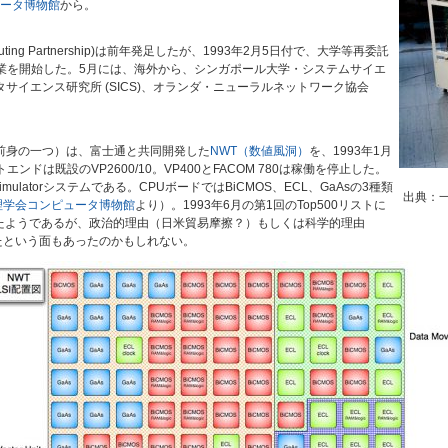
ータ博物館
から。
mputing Partnership)は前年発足したが、1993年2月5日付で、大学等再委託
業を開始した。5月には、海外から、シンガポール大学・システムサイエ
ータサイエンス研究所 (SICS)、オランダ・ニューラルネットワーク協会
の前身の一つ）は、富士通と共同開発した
NWT（数値風洞）
を、1993年1月
ドは既設のVP2600/10。VP400とFACOM 780は稼働を停止した。
 Simulatorシステムである。CPUボードではBiCMOS、ECL、GaAsの3種類
出典：
理学会コンピュータ博物館
より）。1993年6月の第1回のTop500リストに
ったようであるが、政治的理由（日米貿易摩擦？）もしくは科学的理由
けたという面もあったのかもしれない。