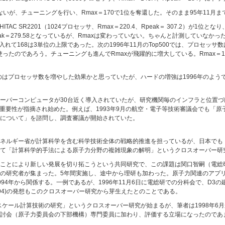
ないが、チューニングを行い、Rmax＝170で1位を奪還した。そのまま95年11月
AC SR2201（1024プロセッサ、Rmax＝220.4、Rpeak＝ 307.2）が1位と
ak＝279.58となっているが、Rmaxは変わっていない。ちゃんと計測していなかっ
て168は3単位の上限であった。次の1996年11月のTop500では、プロセッサ数は167
使ったのであろう。チューニングも進んでRmaxが飛躍的に増大している。Rmax＝17
したのはプロセッサ数を増やした効果かと思っていたが、ハードの増強は1996年のよう
ーパーコンピュータが30台近く導入されていたが、研究機関毎のインフラと位置
の重要性が指摘され始めた。例えば、1993年9月の航空・電子等技術審議会でも「
について」を諮問し、調査審議が開始されていた。
ネルギー省が計算科学を含む科学技術全体の戦略的推進を担っているが、日本でも
て「計算科学的手法による原子力分野の複雑現象の解明」というクロスオーバー研究
ことにより新しい発展を切り拓こうという共同研究で、この課題は関口智嗣（電総
の研究者が集まった。5年間実施し、途中から理研も加わった。原子力関連のアプ
94年から関係する。一例であるが、1996年11月6日に電総研での分科会で、D3
1994)の発想もこのクロスオーバー研究から芽生えたとのことである。
スケール計算技術の研究」というクロスオーバー研究が始まるが、筆者は1998年6
究検討会（原子力委員会の下部機構）専門委員に加わり、評価する立場になったのであ