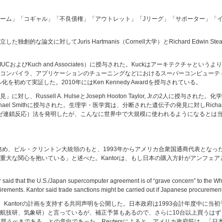
ーム」「コギャル」「不良債権」「アウトレット」「Jリーグ」「サポーター」「
論文に対してJuris Hartmanis（Cornell大学）とRichard Edwin Stea
（UIUCおよびKuch and Associates）に授与された。Kuckはアーキテクチ
コンパイラ、アプリケーションのチューニングなどにおけるスーパーコンピューテ
化を初めて実証した。2010年にはKen Kennedy Awardを授与されている。
ssell A. HulseとJoseph Hooton Taylor, Jr.の2人に授与された。化学賞
Smithに授与された。生理学・医学賞は、分断された遺伝子の発見に対しRichard J. Robe
（ポリメラーゼ連鎖反応）法を発明したが、こんなに世界中で大規模に使われるようになると
、ビル・クリントン大統領のもと、1993年からアメリカ合衆国通商代表となったMick
重大な関心を抱いている」と述べた。Kantorは、もし日本の購入方針がアンフェ
said that the U.S./Japan supercomputer agreement is of “grave concern” to the Wh
rements. Kantor said trade sanctions might be carried out if Japanese procurement 
社はこれを歓迎し、Kantorの計画を支持する共同声明を公開した。日本政府は1993会計年度
航技研、気象研）と言っているが、補正予算もあるので、さらに10台以上買うはず
買うべきである、との意向であった。Reutersによると、アメリカ政府筋は、「