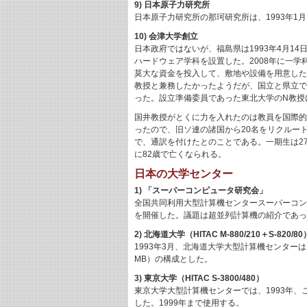
9) 日本原子力研究所
日本原子力研究所の那珂研究所は、1993年1月
10) 会津大学創立
日本政府ではないが、福島県は1993年4月
ハードウェア学科を設置した。2008年に一
莫大な資金を投入して、敷地や設備を用意した
教授と兼務したかったようだが、国立と県立で
った。設立準備委員であった東北大学のN教授
国井教授がとくに力を入れたのは教員を国際的
ったので、旧ソ連の諸国から20名をリクルー
で、通訳を付けたとのことである。一期生は27
に82歳で亡くなられる。
日本の大学センター
1) 「スーパーコンピュータ研究会」
全国共同利用大型計算機センタースーパーコンピ
を開催した。議題は超並列計算機の紹介であっ
2) 北海道大学（HITAC M-880/210＋S-820/80
1993年3月、北海道大学大型計算機センターはメイ
MB）の構成とした。
3) 東京大学（HITAC S-3800/480）
東京大学大型計算機センターでは、1993年、これまで
した。1999年まで使用する。