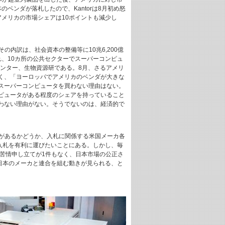
ンダが落札したので、Kantorは8月初め怒
メリカの市場シェアは10ポイントも減少し
の内訳は、社会資本の整備等に10兆6,200億
れ、10カ所の公共セクターでスーパーコンピュ
センター、生物資源研である。8月、さるアメリ
く、「ヨーロッパでアメリカのベンダが大きな
スーパーコンピュータを買わない理由はない。
ピュータがある程度のシェアを持っていること
わない理由がない。そうでないのは、経済的で
公正があるかどうか、入札に関係する米国メーカ各
入札を有利に運びたいことにある。しかし、毎
の苦情申し立てが1件もなく、日本市場の公正さ
日本のメーカと連合を組む動きが見られる、と