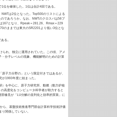
まで1位を確保した。1位は合計4回である。
なり、NWTは2位となった。Top500のリストによる
たのであろうか。なお、NWTのクロスバは56プ
となり、Rpeak＝281.26、Rmax＝229
0のままでは東大のSR2201より低い3位とな
である。
づけられ、独立に運用されていた。この頃、アメ
原子・分子レベルの現象、機能解明のための計算
「原子力分野の」という限定付きではあるが、
が1993年度に始まった。
研）を中心に、原子力研究所、動燃（動力炉核
リの高度化をコンピュータ科学者が助力すると
の建部修見が「LU分解の並列化と効率的実装」に
月から、基盤技術推進専門部会計算科学技術評価
まり関係していない。