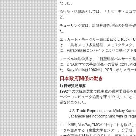
なった。
流行語・話題語としては、「ナタ・デ・ココブ
ど。
チューリング賞は、計算複雑性理論の分野を確立した独創的な
た。
エッカート・モークリー賞はDavid J. Kuck
は、「共有メモリ多重処理、メモリクラスタ、
に、Paraphraseコンパイラにより自動ベクトル
ノーベル物理学賞は、「新型連星パルサーの発見」に対し、Ru
に、DNA化学での手法開発への貢献に対しMichael 
た。Kary Mullisは1983年にPCR
日本政府関係の動き
1) 日米貿易摩擦
1992年の大統領選挙で民主党の選対委員長を務め
ーパーコンピュータ協定を守っていないことに
硬な発言をした。
U.S. Trade Representative Mickey Kantor 
Japanese are not complying with its requi
Intel, KSR, MasPar, TMCの4
ータを更新する（東北大学センター、分子研、
ュータ市場の71%を占めており、日本ももっと