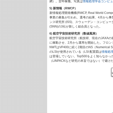
網）。翌年稼働。写真は
情報処理学会コンピュ
5) 新情報（RWCP）
新情報処理開発機構(RWCP, Real World Co
事業の募集が行われ、選考の結果、4月から事
ンス研究所 (ISS)、スウェーデン・コンピュ
(SNN)の3社が新しく組合員となった。
6) 航空宇宙技術研究所（数値風洞）
航空宇宙技術研究所（航技研、現在のJAXA
に稼動させ、2月から運用を開始した。フロントエン
NWTはVP400に続く2期目のNS（Numerical
のLSIが使用されている（LSI 配置図は
情報処
は登場していない。Top500をよく知らなか
（LINPACKなど研究の本旨ではない）で避