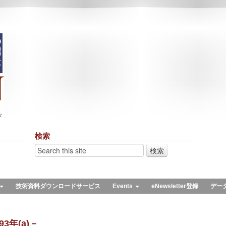
々
検索
技術資料ダウンロードサービス
Events
eNewsletter登録
デー
3年(a)－