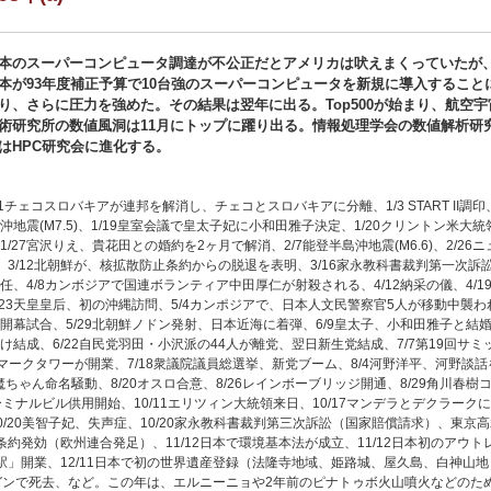
本のスーパーコンピュータ調達が不公正だとアメリカは吠えまくっていたが
本が93年度補正予算で10台強のスーパーコンピュータを新規に導入すること
り、さらに圧力を強めた。その結果は翌年に出る。Top500が始まり、航空宇
術研究所の数値風洞は11月にトップに躍り出る。情報処理学会の数値解析研
はHPC研究会に進化する。
1チェコスロバキアが連邦を解消し、チェコとスロバキアに分離、1/3 START II調印
地震(M7.5)、1/19皇室会議で皇太子妃に小和田雅子決定、1/20クリントン米大
1/27宮沢りえ、貴花田との婚約を2ヶ月で解消、2/7能登半島沖地震(M6.6)、2/
、3/12北朝鮮が、核拡散防止条約からの脱退を表明、3/16家永教科書裁判第一次訴
4/8カンボジアで国連ボランティア中田厚仁が射殺される、4/12納采の儀、4/19テキサス州
/23天皇皇后、初の沖縄訪問、5/4カンポジアで、日本人文民警察官5人が移動中襲われ
開幕試合、5/29北朝鮮ノドン発射、日本近海に着弾、6/9皇太子、小和田雅子と結婚、6/11
け結成、6/22自民党羽田・小沢派の44人が離党、翌日新生党結成、7/7第19回サミ
ランドマークタワーが開業、7/18衆議院議員総選挙、新党ブーム、8/4河野洋平、河野談
魔ちゃん命名騒動、8/20オスロ合意、8/26レインボーブリッジ開通、8/29角川春
ーミナルビル供用開始、10/11エリツィン大統領来日、10/17マンデラとデクラーク
0/20美智子妃、失声症、10/20家永教科書裁判第三次訴訟（国家賠償請求）、東京
ヒト条約発効（欧州連合発足）、11/12日本で環境基本法が成立、11/12日本初のア
野駅」開業、12/11日本で初の世界遺産登録（法隆寺地域、姫路城、屋久島、白神山地
政孝がガンで死去、など。この年は、エルニーニョや2年前のピナトゥボ火山噴火などの