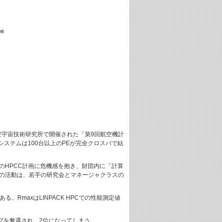
航空宇宙技術研究所で開催された「第9回航空機計
ステムは100台以上のPEが完全クロスバで結
のHPCC計画に危機感を抱き、財団内に「計算
この活動は、若手の研究会とマネージャクラスの
る。RmaxはLINPACK HPCでの性能測定値
4）にトップを奪還され、2位になってしまう。