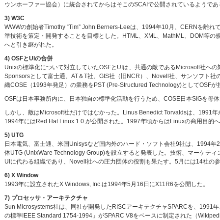
ウンホーファー協会）に統合されてからはそこのSCAIで公開されているようであ
3) W3C
WWWの創始者Timothy “Tim” John Berners-Leeは、1994年10月、CERNを
準技術を策定・開発することを目標とした。HTML、XML、MathML、DOM等の規
へと引き継がれた。
4) OSFとUIの合併
Unixの標準化について対立していたOSFとUIは、共通の敵であるMicrosoft社への
Sponsorsとして富士通、AT＆T社、GIS社（旧NCR）、Novell社、サンソフト社
織COSE（1993年発足）の業務をPST (Pre-Structured Technology
OSFは日本事務所内に、日本独自の標準化活動を行うため、COSE日本SIGを母
しかし、敵はMicrosoft社だけではなかった。Linus Benedict Torvalds
1994年にはRed Hat Linux 1.0 が公開された。1997年頃からはLinuxの
5) UTG
日本電気、富士通、米国Unisysなど国内外のハード・ソフト会社9社は、1994年
体UTG (UnixWare Technology Group)を設立すると発表した。技術
UIに代わる組織であり、Novell社への圧力団体の役割も果たす。5月には14社
6) X Window
1993年に設立されたX Windows, Inc.は1994年5月16日にX11R6を公開した。
7) プロセッサ・アーキテクチャ
Sun Microsystems社は、同社が開発したRISCアーキテクチャSPARCを、
の標準IEEE Standard 1754-1994」がSPARC V8をベースに制定された（