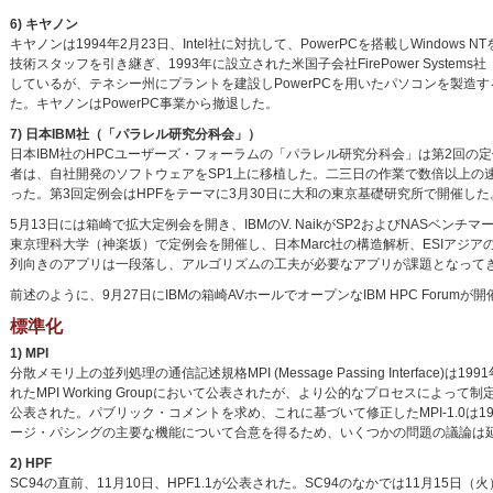
6) キヤノン
キヤノンは1994年2月23日、Intel社に対抗して、PowerPCを搭載しWindow
技術スタッフを引き継ぎ、1993年に設立された米国子会社FirePower System
しているが、テネシー州にプラントを建設しPowerPCを用いたパソコンを製造する予定であ
た。キヤノンはPowerPC事業から撤退した。
7) 日本IBM社（「パラレル研究分科会」）
日本IBM社のHPCユーザーズ・フォーラムの「パラレル研究分科会」は第2回の定
者は、自社開発のソフトウェアをSP1上に移植した。二三日の作業で数倍以上の
った。第3回定例会はHPFをテーマに3月30日に大和の東京基礎研究所で開催し
5月13日には箱崎で拡大定例会を開き、IBMのV. NaikがSP2およびNASベ
東京理科大学（神楽坂）で定例会を開催し、日本Marc社の構造解析、ESIアジ
列向きのアプリは一段落し、アルゴリズムの工夫が必要なアプリが課題となって
前述のように、9月27日にIBMの箱崎AVホールでオープンなIBM HPC Forumが
標準化
1) MPI
分散メモリ上の並列処理の通信記述規格MPI (Message Passing Interface)
れたMPI Working Groupにおいて公表されたが、より公的なプロセスによって制定
公表された。パブリック・コメントを求め、これに基づいて修正したMPI-1.0は19
ージ・パシングの主要な機能について合意を得るため、いくつかの問題の議論は
2) HPF
SC94の直前、11月10日、HPF1.1が公表された。SC94のなかでは11月15