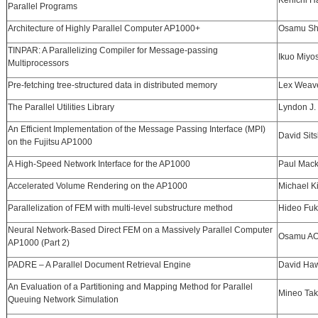
Kenichi Ha
Parallel Programs
Architecture of Highly Parallel Computer AP1000+
Osamu Shir
TINPAR: A Parallelizing Compiler for Message-passing
Ikuo Miyos
Multiprocessors
Pre-fetching tree-structured data in distributed memory
Lex Weave
The Parallel Utilities Library
Lyndon J. 
An Efficient Implementation of the Message Passing Interface (MPI)
David Sits
on the Fujitsu AP1000
A High-Speed Network Interface for the AP1000
Paul Mack
Accelerated Volume Rendering on the AP1000
Michael K
Parallelization of FEM with multi-level substructure method
Hideo Fuk
Neural Network-Based Direct FEM on a Massively Parallel Computer
Osamu AO
AP1000 (Part 2)
PADRE – A Parallel Document Retrieval Engine
David Ha
An Evaluation of a Partitioning and Mapping Method for Parallel
Mineo Tak
Queuing Network Simulation