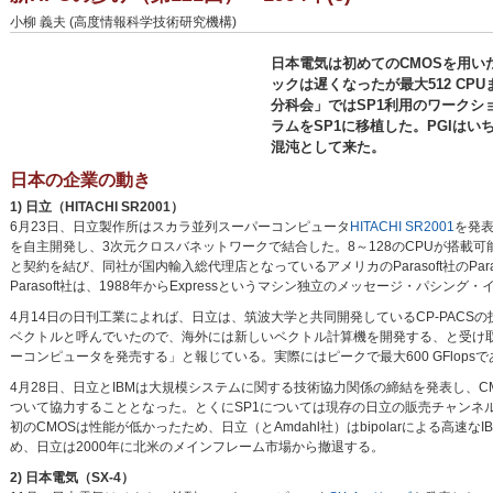
小柳 義夫 (高度情報科学技術研究機構)
日本電気は初めてのCMOSを用い
ックは遅くなったが最大512 CP
分科会」ではSP1利用のワークシ
ラムをSP1に移植した。PGIはい
混沌として来た。
日本の企業の動き
1) 日立（HITACHI SR2001）
6月23日、日立製作所はスカラ並列スーパーコンピュータ
HITACHI SR2001
を発表し
を自主開発し、3次元クロスバネットワークで結合した。8～128のCPUが搭載可能であ
と契約を結び、同社が国内輸入総代理店となっているアメリカのParasoft社のPara
Parasoft社は、1988年からExpressというマシン独立のメッセージ・パシン
4月14日の日刊工業によれば、日立は、筑波大学と共同開発しているCP-PACSの技
ベクトルと呼んでいたので、海外には新しいベクトル計算機を開発する、と受け取られたよ
ーコンピュータを発売する」と報じている。実際にはピークで最大600 GFlop
4月28日、日立とIBMは大規模システムに関する技術協力関係の締結を発表し、CMO
ついて協力することとなった。とくにSP1については現存の日立の販売チャンネルを
初のCMOSは性能が低かったため、日立（とAmdahl社）はbipolarによる高速
め、日立は2000年に北米のメインフレーム市場から撤退する。
2) 日本電気（SX-4）