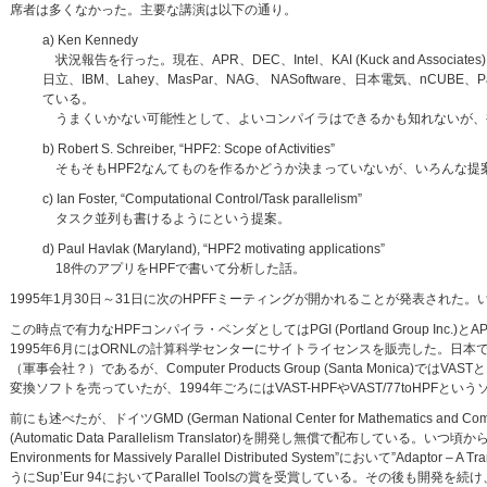
席者は多くなかった。主要な講演は以下の通り。
a) Ken Kennedy
状況報告を行った。現在、APR、DEC、Intel、KAI (Kuck and Associat
日立、IBM、Lahey、MasPar、NAG、 NASoftware、日本電気、nCUBE、P
ている。
うまくいかない可能性として、よいコンパイラはできるかも知れないが、
b) Robert S. Schreiber, “HPF2: Scope of Activities”
そもそもHPF2なんてものを作るかどうか決まっていないが、いろんな提
c) Ian Foster, “Computational Control/Task parallelism”
タスク並列も書けるようにという提案。
d) Paul Havlak (Maryland), “HPF2 motivating applications”
18件のアプリをHPFで書いて分析した話。
1995年1月30日～31日に次のHPFFミーティングが開かれることが発表され
この時点で有力なHPFコンパイラ・ベンダとしてはPGI (Portland Group Inc.)とAPR
1995年6月にはORNLの計算科学センターにサイトライセンスを販売した。日本ではソフテック
（軍事会社？）であるが、Computer Products Group (Santa Monica)ではV
変換ソフトを売っていたが、1994年ごろにはVAST-HPFやVAST/77toHPFと
前にも述べたが、ドイツGMD (German National Center for Mathematics and 
(Automatic Data Parallelism Translator)を開発し無償で配布している
Environments for Massively Parallel Distributed System”において”Ad
うにSup’Eur 94においてParallel Toolsの賞を受賞している。その後も開発を続け