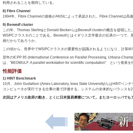
利用されることを期待している。
8) Fibre Channel
1994年、Fibre Channelの規格がANSIによって承認された。Fibre Cha
9) Beowulf cluster
この年、Thomas SterlingとDonald BeckerらはBeowulf clus
WS/PCクラスタのことである。Beowulfとはイギリス文学最古の伝承の一つで
雄だからであろうか。
この頃から、世界中でWS/PCクラスタの重要性が認識されるようになり、計算
翌年のICPP 95 (International Conference on Parallel Processing, Urbana-Ch
は、”BEOWULF: A parallel workstation for scientific computation” とい
性能評価
1) HINT Benchmark
10月、John Gustafson (Ames Laboratory, Iowa State University
コンピュータが実行できる仕事の量で評価する。システムの全体的なバランスを
次回はアメリカ政府の動き、とくに日米貿易摩擦について。またヨーロッパでもア