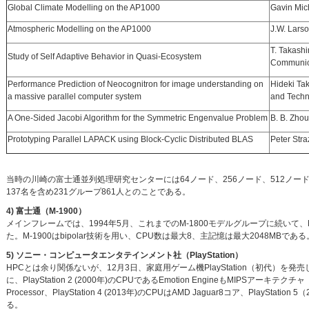
Global Climate Modelling on the AP1000
Gavin Mic
Atmospheric Modelling on the AP1000
J.W. Larso
T. Takash
Study of Self Adaptive Behavior in Quasi-Ecosystem
Communic
Performance Prediction of Neocognitron for image understanding on
Hideki Tak
a massive parallel computer system
and Techn
A One-Sided Jacobi Algorithm for the Symmetric Engenvalue Problem
B. B. Zhou
Prototyping Parallel LAPACK using Block-Cyclic Distributed BLAS
Peter Str
当時の川崎の富士通並列処理研究センターには64ノード、256ノード、512ノー
137名を含め231グループ861人とのことである。
4) 富士通（M-1900）
メインフレームでは、1994年5月、これまでのM-1800モデルグループに続いて、M-
た。M-1900はbipolar技術を用い、CPU数は最大8、主記憶は最大2048MBである
5) ソニー・コンピュータエンタテインメント社（PlayStation）
HPCとは余り関係ないが、12月3日、家庭用ゲーム機PlayStation（初代）を発売
に、PlayStation 2 (2000年)のCPUであるEmotion EngineもMIPSアーキテク
Processor、PlayStation 4 (2013年)のCPUはAMD Jaguar8コア、PlaySt
る。