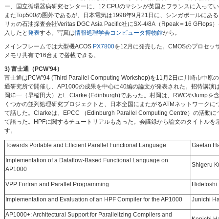
ー、国立循環器病研究センターに、12 CPUのマシンが英国とフランスに入って
またTop500の圏外であるが、日本電気は1998年9月21日に、シンガポールにあ
リカの石油探査会社Veritas DGC Asia Pacific社にSX-4/8A（Rpeak＝16 GFlops
入したと
発表
する。写真は
情報処理学会コンピュータ博物館
から。
メインフレームでは大型機ACOS
PX7800
を12月に発売した。CMOSのプロセッ
メモリ共有で16台まで搭載できる。
3) 富士通（PCW’94）
富士通はPCW’94 (Third Parallel Computing Workshop)を11月2日に川崎市中
通研究所で開催し、AP1000の成果を中心に40編の論文が発表された。招待講演
岡洋一（早稲田大）とL. Clarke (Edinburgh)であった。村岡は、RWCやJumpを
くつかの並列処理研究プロジェクトと、日本全国にまたがるATMネットワークに
て話した。Clarkeは、EPCC （Edinburgh Parallel Computing Centre）の活動
て語った。HPFに関するチュートリアルもあった。会議録から論文のタイトルを
す。
Towards Portable and Efficient Parallel Functional Language
Gaetan Ha
Implementation of a Dataflow-Based Functional Language on
Shigeru K
AP1000
VPP Fortran and Parallel Programming
Hidetoshi 
Implementation and Evaluation of an HPF Compiler for the AP1000
Junichi Ha
AP1000+: Architectural Support for Parallelizing Compilers and