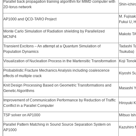
Parallel back propagation training algorithm for MIMD computer with
Shin-ichir
2D-torus network
M. Fujisak
AP1000 and QCD-TARO Project
Fukui U, 
Monte Carlo Simulation of Radiation shielding by Parallelized
Makoto TA
MCNP4
Transient Excitons – An attempt at a Quantum Simulation of
Tadashi T
Population Dynamics
Tsukuba)
Visualization of Nucleation Process in the Martensitic Transformation
Koji Tonok
Probabilistic Fracture Mechanics Analysis including coalescence
Kiyoshi Su
effects of multiple crack
Knit Design Processing Based on Geometric Transformations and
Masashi Ya
Genetic Algorithms
Improvement of Communication Performance by Reduction of Traffic
Hiroyuki K
Conflict in a Parallel Computer
TSP solver on AP1000
Mitsuo Ishi
Parallel Pattern Matching in Sound Source Separation System on
Kazuhiro N
AP1000