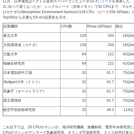
11月、日本電気はベクトル並列スーパーコンピュータ
SX-4シリーズ
を発表した。
3に比べて遅くなったが、シングルノード（共有メモリ）で32 CPUまで、マルチノー
びカナダのAtmospheric Environment Serviceの128 CPU （ピー
Top500から主要なSX-4の設置先を示す。
設置機関
CPU数
Rmax (GFlops)
順位
東北大学
128
244
18位ti
大気環境省（カナダ）
128
244
18位ti
大阪大学
64
122
42位ti
核融合研究所
64
122
42位ti
日本電気府中工場
32
61.7
75位ti
Stuttgart大学（ドイツ）
32
61.7
75位ti
気象庁（オーストラリア）
32
61.7
75位ti
国立環境研
32
61.7
75位ti
航空宇宙技術研究所
25
48.3
114位
これ以下では、20 CPUのマシンが、海洋研究機構、無機材研、豊田中央研究所に
CPUのマシンがデンマーク気象研究所、オランダ宇宙研究所、スイス科学計算セ