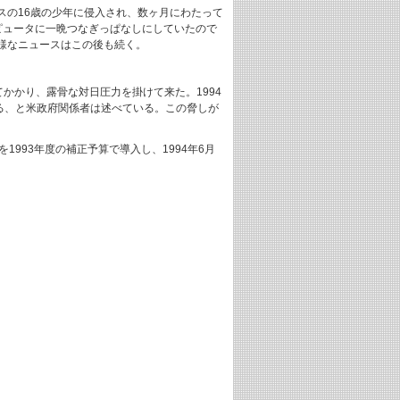
スの16歳の少年に侵入され、数ヶ月にわたって
ピュータに一晩つなぎっぱなしにしていたので
様なニュースはこの後も続く。
かかり、露骨な対日圧力を掛けて来た。1994
る、と米政府関係者は述べている。この脅しが
サ）を1993年度の補正予算で導入し、1994年6月