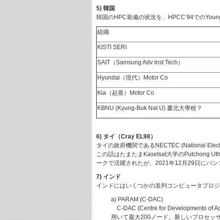
5) 韓国
韓国のHPC装備の状況を、HPCC’94でのYoung-
組織
KISTI SERI
SAIT（Samsung Adv Inst Tech）
Hyundai（現代）Motor Co
Kia（起亜）Motor Co
KBNU (Kyung-Buk Nat U) 慶北大學校？
6) タイ（Cray EL98）
タイの政府機関であるNECTEC (National Ele
この話はたまたまKasetsat大学のPutchong
ークで活躍されたが、2021年12月29日に
7) インド
インドにはいくつかの並列コンピュータプロジェ
a) PARAM (C-DAC)
C-DAC (Centre for Developmento 
用いて最大200ノード。新しいプロセッサを利用