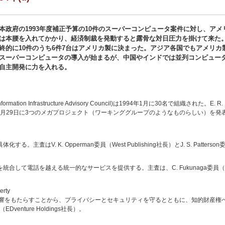
本政府の1993年度補正予算の10件のスーパーコンピュータ案件に対し、アメ
は本腰を入れてかかり、経済制裁を発動すると露骨な対日圧力を掛けて来た
終的に10件のうち6件7台はアメリカ製に決まった。アジア各国でもアメリカ
スーパーコンピュータの導入が始まるが、中国やインドでは並列コンピュー
自主開発に力を入れる。
ation Infrastructure Advisory Council)は1994年1月に30名で組織された。E. R. McC
めていた。4月29日に3つのメガプロジェクト（ワーキンググループのようなものらしい）
査はV. K. Opperman委員（West Publishing社長）とJ. S. Patt
て電話を越える統一的なサービスを提供する。主査は、C. Fukunaga委員（ハワイ
erty
をもたらすことから、プライバシーとセキュリティを守るとともに、知的財産権への配慮
（EDventure Holdings社長）。