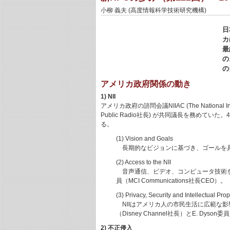
小柳 義夫 (高度情報科学技術研究機構)
日
カ
最
の
の
アメリカ政府関係の動き
1) NII
アメリカ政府の諮問会議NIIAC (The National Inform
Public Radio社長) が共同議長を務
る。
(1) Vision and Goals
長期的なビジョンに基づき、ゴールを具体化する。主
(2) Access to the NII
音声通信、ビデオ、コンピュータ技術を統合し
員（MCI Communications社長CEO）。
(3) Privacy, Security and Intellectual Prop
NIIはアメリカ人の市民生活に広範な影響
（Disney Channel社長）とE. Dyson委員
2) 不正侵入