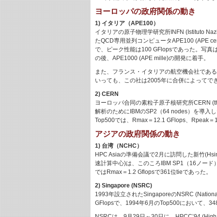
ヨーロッパの政府関係の動き
1) イタリア（APE100）
イタリアの原子物理学研究所INFN (Istituto Nazio
たQCD専用並列コンピュータAPE100 (APE 
で、ピーク性能は100 GFlopsであった。写真は
の後、APE1000 (APE mille)の開発に着手。
また、フランス・イタリアの航空機会社であるAlcate
いっても、この社は2005年に合併によってできた
2) CERN
ヨーロッパ合同の素粒子原子核研究所CERN (the Europ
解析のためにIBMのSP2（64 nodes）を
Top500では、Rmax＝12.1 GFlops、Rpea
アジアの政府関係の動き
1) 台湾（NCHC）
HPC Asiaの準備会議で2月に訪問した新竹(Hsin Chu)の
速計算中心)は、このころIBM SP1（16ノ
ではRmax＝1.2 Gflopsで361位tieであった。
2) Singapore (NSRC)
1993年設立されたSingaporeのNSRC (Nationa
GFlopsで、1994年6月のTop500において、34
NSRCは、9月29日～30日に、HPCC’94 (High Pe