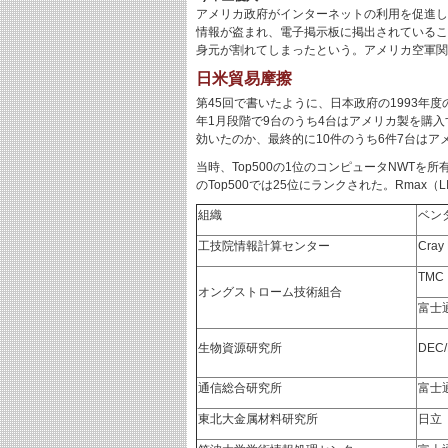
アメリカ政府がインターネットの利用を促進し
情報が盗まれ、電子掲示板に掲出されているこ
身元が割れてしまったという。アメリカ空軍関
日米貿易摩擦
第45回で書いたように、日本政府の1993年
年1月段階で9台のうち4台はアメリカ製を購
効いたのか、最終的に10件のうち6件7台はア
当時、Top500の1位のコンピュータNWTを所有し
のTop500では25位にランクされた。Rmax（LI
組織
ベン
工技院情報計算センター
Cray
TMC
オングストローム技術組合
富士
生物資源研究所
DEC/
通信総合研究所
富士
東北大金属材料研究所
日立