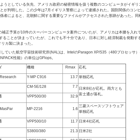
ようとしている矢先、アメリカ政府の秘密情報を扱う複数のコンピュータがイギリ
とが判明した。この少年は7月イギリス警察によって逮捕された。国防関係のコン
係者によると、北朝鮮に関する重要なファイルがアクセスされた形跡があった。同
度の補正予算が10件のスーパーコンピュータ案件についたが、アメリカは本腰を入れて
入することが決まっていたが、これでも不十分であり、日本に対し経済制裁を発動す
メリカ製に決まった。
ていた航空宇宙技術研究所(NAL)は、IntelのParagon XP/S35（480プロセッ
NPACK性能）の単位はGFlops。
ダ
機種
Rmax
応札
 Research
Y-MP C916
13.7
単独応札
CM-5E/128
7.7
日米8社が応札。両方とも
富士通が落札。
通
VPP500/30
32.9
三菱スペースソフトウェア
MasPar
MP-2216
1.6
単独応札
通
VPP500/10
11.7
日米4社応札
S3800/380
21.3
日米2社