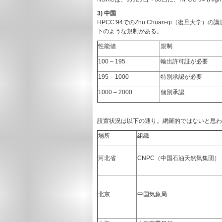
3) 中国
HPCC’94でのZhu Chuan-qi（復旦
下のような規制がある。
性能値
規制
100 – 195
輸出許可証が必要
195 – 1000
特別承認が必要
1000 – 2000
個別承認
設置状況は以下の通り。網羅的ではないと思わ
場所
組織
河北省
CNPC（中国石油天然気集団）
北京
中国気象局