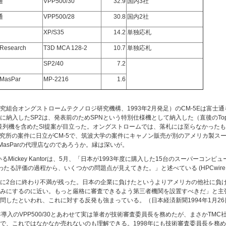
通
VPP500/30
32.9
国内3社
通
VPP500/28
30.8
国内2社
XP/S35
14.2
単独応札
 Research
T3D MCA 128-2
10.7
単独応札
SP2/40
7.2
MasPar
MP-2216
1.6
組合オングストロームテクノロジ研究機構、1993年2月発足）のCM-5Eは富士通
納入したSP2は、発表前のためSPNという特別仕様機として納入した（直後のTop
製並列機を含めたSI提案が目立った。オングストロームでは、落札には至らなかった
研究所の案件に日立がCM-5で、筑波大学の案件にキャノン販売が別のアメリカ製ス
はMasParの代理店なのであろうか。縁は深いが。
Mickey Kantorは、5月、「日本が1993年度に購入した15台のスーパーコン
る評価の過程から、いくつかの問題点が見えてきた。」と述べている (HPCwire 1
していたのに2台に終わり不満が残った。日本の企業に負けたというよりアメリカの他社
みにするのに近い。もっと厳格に審査できるよう第三者機関を設置すべきだ」と主
したといわれ、これに対する反発も強まっている。（日本経済新聞1994年1月26
前年導入のVPP500/30とあわせて実は筆者が技術審査委員長を務めたが、まさかT
で、これではなかなか売れないのも理解できる。1998年にも技術審査委員長を務