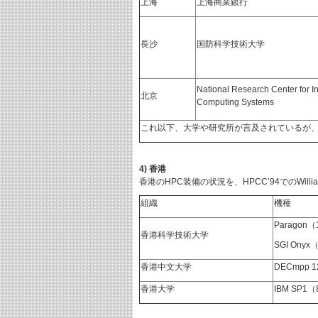
上海
上海商業銀行
長沙
国防科学技術大学
National Research Center for In
北京
Computing Systems
これ以下、大学や研究所が言及されているが
4) 香港
香港のHPC装備の状況を、HPCC’94でのWill
組織
機種
Paragon（1
香港科学技術大学
SGI Onyx（
香港中文大学
DECmpp 1
香港大学
IBM SP1（8