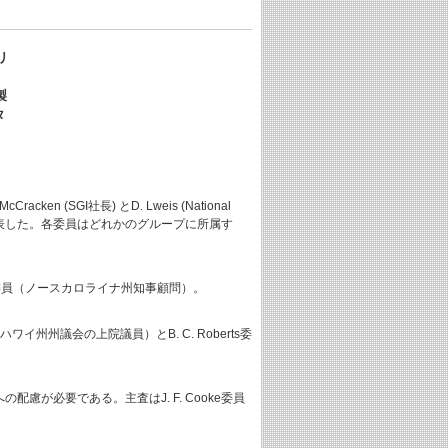
リ
。
製
タ
racken (SGI社長) とD. Lweis (National
を発表した。各委員はどれかのグループに所属す
erson委員（ノースカロライナ州知事顧問）。
州州議会の上院議員）とB. C. Roberts委
が必要である。主査はJ. F. Cooke委員