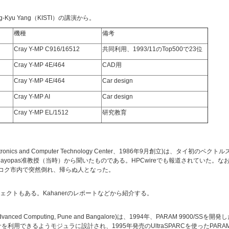
Kyu Yang（KISTI）の講演から。
機種
備考
Cray Y-MP C916/16512
共同利用、1993/11のTop500で23位
Cray Y-MP 4E/464
CAD用
Cray Y-MP 4E/464
Car design
Cray Y-MP AI
Car design
Cray Y-MP EL/1512
研究教育
ctronics and Computer Technology Center、1986年9月創立)は、タイ初
 Uthayopas准教授（当時）から聞いたものである。HPCwireでも報道されていた。なお、P
バンコク市内で突然倒れ、帰らぬ人となった。
クトもある。Kahanerのレポートなどから紹介する。
of Advanced Computing, Pune and Bangalore)は、1994年、PARAM 9900/SSを
できるようモジュラに設計され、1995年発売のUltraSPARCを使ったPARAM 990