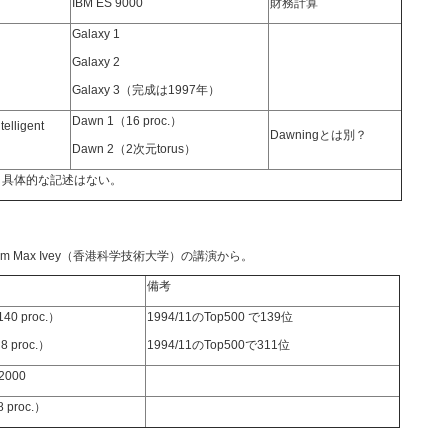
IBM ES 9000
財務計算
Galaxy 1
Galaxy 2
Galaxy 3（完成は1997年）
Dawn 1（16 proc.）
telligent
Dawningとは別？
Dawn 2（2次元torus）
、具体的な記述はない。
iam Max Ivey（香港科学技術大学）の講演から。
備考
40 proc.）
1994/11のTop500 で139位
8 proc.）
1994/11のTop500で311位
2000
 proc.）