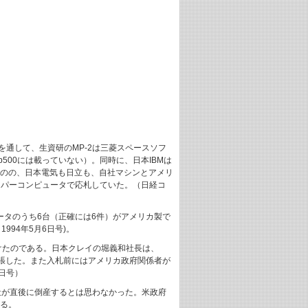
を通して、生資研のMP-2は三菱スペースソフ
500には載っていない）。同時に、日本IBMは
ものの、日本電気も日立も、自社マシンとアメリ
ーパーコンピュータで応札していた。（日経コ
ピュータのうち6台（正確には6件）がアメリカ製で
994年5月6日号)。
に負けたのである。日本クレイの堀義和社長は、
張した。また入札前にはアメリカ政府関係者が
日号）
MC社が直後に倒産するとは思わなかった。米政府
める。