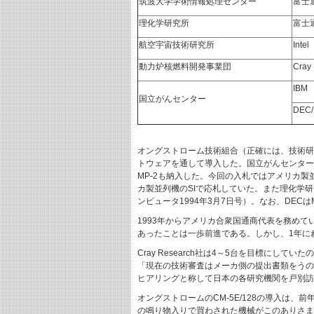
筑波大学学術情報処理センター
富士
理化学研究所
富士
航空宇宙技術研究所
Intel
動力炉核燃料開発事業団
Cray
IBM
国立がんセンター
DEC/
オングストローム技術組合（正確には、技術研究
トウェアを通して導入した。国立がんセンターに
MP-2も納入した。今回の入札ではアメリカ
カ製並列機のSIで応札していた。また理化学
ンピュータ1994年3月7日号）。なお、DEC
1993年からアメリカ合衆国通商代表を務めている
あったことは一歩前進である。しかし、1年にわた
Cray Research社は4～5台を目標に
「現在の技術審査はメーカ側の提出書類をうの
ヒアリングと称して日本の各研究機関を戸別訪問
オングストロームのCM-5E/128の導入は、
の鳴り物入りで買わされた機械がこのありさま