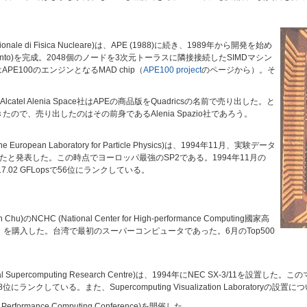
nale di Fisica Nucleare)は、APE (1988)に続き、1989年から開発を始め
cento)を完成。2048個のノードを3次元トーラスに隣接接続したSIMDマシン
APE100のエンジンとなるMAD chip（
APE100 project
のページから）。そ
l Alenia Space社はAPEの商品版をQuadricsの名前で売り出した。と
ので、売り出したのはその前身であるAlenia Spazio社であろう。
ean Laboratory for Particle Physics)は、1994年11月、実験データ
導入したと発表した。この時点でヨーロッパ最強のSP2である。1994年11月の
k＝17.02 GFLopsで56位にランクしている。
NCHC (National Center for High-performance Computing國家高
ード）を購入した。台湾で最初のスーパーコンピュータであった。6月のTop500
l Supercomputing Research Centre)は、1994年にNEC SX-3/11を設置した。こ
8位にランクしている。また、Supercomputing Visualization Laboratory
rformance Computing Conference)を開催した。