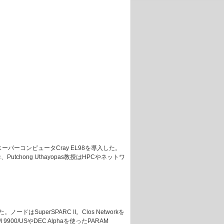
のベクトルスーパーコンピュータCray EL98を導入した。
utchong Uthayopas教授はHPCやネットワ
開発した。ノードはSuperSPARC II。Clos Networkを
0/USやDEC Alphaを使ったPARAM