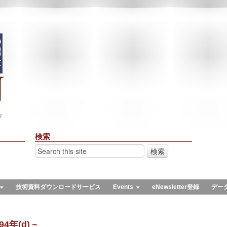
々
検索
技術資料ダウンロードサービス
Events
eNewsletter登録
デー
4年(d)－