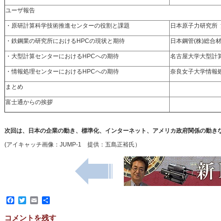
ユーザ報告
・原研計算科学技術推進センターの役割と課題
日本原子力研究所
・鉄鋼業の研究所におけるHPCの現状と期待
日本鋼管(株)総合
・大型計算センターにおけるHPCへの期待
名古屋大学大型計
・情報処理センターにおけるHPCへの期待
奈良女子大学情報
まとめ
富士通からの挨拶
次回は、日本の企業の動き、標準化、インターネット、アメリカ政府関係の動きなど。
(アイキャッチ画像：JUMP-1 提供：五島正裕氏）
Facebook
Twitter
Email
共
有
コメントを残す