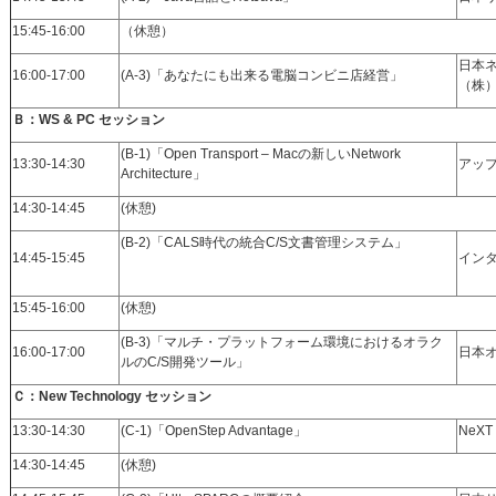
15:45-16:00
（休憩）
日本
16:00-17:00
(A-3)「あなたにも出来る電脳コンビニ店経営」
（株
Ｂ：WS & PC セッション
(B-1)「Open Transport – Macの新しいNetwork
13:30-14:30
アッ
Architecture」
14:30-14:45
(休憩)
(B-2)「CALS時代の統合C/S文書管理システム」
14:45-15:45
インタ
15:45-16:00
(休憩)
(B-3)「マルチ・プラットフォーム環境におけるオラク
16:00-17:00
日本
ルのC/S開発ツール」
Ｃ：New Technology セッション
13:30-14:30
(C-1)「OpenStep Advantage」
NeXT 
14:30-14:45
(休憩)