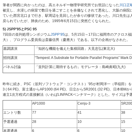
筆者が関西に向かったのは、高エネルギー物理学研究所でお世話になった
川口正
被災し、水浸しの病室で数日を過ごすことを余儀なくされて悪化し、大阪の病院
ていた西宮北口まで行き、駅周辺を見回したが余りの惨状であった。川口先生は
戻られていたが、肺炎のため、1995年6月15日に突然亡くなられた。
5) JSPP’95とPSC 95
7回目の並列処理シンポジウム
JSPP’95
は、5月15日～17日に福岡市のアクロ
大）、プログラム委員長は斎藤信男（慶應大）である。以下の企画がなされた。
基調講演
「知的な機能を備えた集積回路」大見忠弘(東北大)
招待講演
“Tempest: A Substrate for Portable Parallel Programs” Mark D.
パネル討論
「並列計算に期待するもの」モデレータ：島崎眞昭(九大)
昨年に続き、PSC（並列ソフトウェア・コンテスト）’95が村岡洋一（早稲田）を委
3 ( 64 PE)、富士通からAP1000 (64 PE)、日立からSR2001 (32 PE
連立1次方程式の直接解法（いわばLINPACKベンチマーク）とした。サイズは予選
AP1000
Cenju-3
SR20
エントリ数
77
41
38
予選通過
28
10
15
本選通過
6
6
10