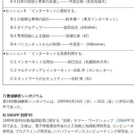
A-3 日本の現状と将来の見通し——–平原正樹（奈良先端大）
●セッションＢ 「インターネットに接続する」
B-1 小規模な事例の紹介————–鈴木優一（東京インターネット）
B-2 ダイアルアップ——————坂田信夫（InfoWeb）
B-3 専用回線による接続————–深瀬弘恭（IIJ）
B-4 パソコンネットからの利用——–中居良一（Niftyserve）
●セッションＣ 「インターネットを高度利用する」
C-1 インターネット活用法————辰巳治之（札幌医科大学）
C-2 マルチメディアとインターネット–水島 洋（ガンセンター）
C-3 ネットワークのセキュリティ——吉村 伸（IIJ）
7) 数値解析シンポジウム
第24回数値解析シンポジウムは、1995年6月14日（水）～16日（金）に伊豆
件であった。
8) SWoPP 別府’95
1995年並列/分散/協調処理に関する『別府』サマー・ワークショップ （
SWoPP 
回である。主催は、電子情報通信学会の人工知能と知識処理研究会, コンピュー
研究会, プログラミング研究会, ハイパフォーマンスコンピューティング研究会,