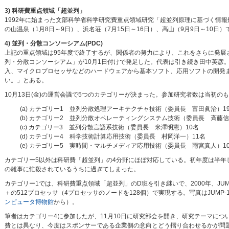
3) 科研費重点領域「超並列」
1992年に始まった文部科学省科学研究費重点領域研究「超並列原理に基づく情報
の山温泉（1月8日～9日）、浜名荘（7月15日～16日）、高山（9月9日～10日
4) 並列・分散コンソーシアム(PDC)
上記の重点領域は95年度で終了するが、関係者の努力により、これをさらに発展
列・分散コンソーシアム」が10月1日付けで発足した。代表は引き続き田中英彦。
入、マイクロプロセッサなどのハードウェアから基本ソフト、応用ソフトの開発
い。」とある。
10月13日(金)の運営会議で5つのカテゴリーが決まった。参加研究者数は当初の
(a) カテゴリー1 並列分散処理アーキテクチャ技術（委員長 富田眞治）1
(b) カテゴリー2 並列分散オペレーティングシステム技術（委員長 斉藤信
(c) カテゴリー3 並列分散言語系技術（委員長 米澤明憲）10名
(d) カテゴリー4 科学技術計算応用技術（委員長 村岡洋一）11名
(e) カテゴリー5 実時間・マルチメディア応用技術（委員長 雨宮真人）1
カテゴリー5以外は科研費「超並列」の4分野にほぼ対応している。初年度は半年
の雑事に忙殺されているうちに過ぎてしまった。
カテゴリー1では、科研費重点領域「超並列」のD班を引き継いで、2000年、JUMP-1を
＋の512プロセッサ（4プロセッサのノードを128個）で実現する。写真はJUMP-
ンピュータ博物館
から）。
筆者はカテゴリー4に参加したが、11月10日に研究部会を開き、研究テーマにつ
費とは異なり、今度はスポンサーである企業側の意向とどう摺り合わせるかが問