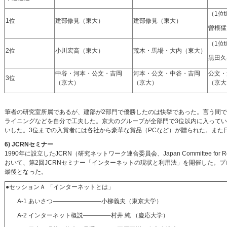
（1位t
1位
建部修見（東大）
建部修見（東大）
曽根猛
（1位t
2位
小川宏高（東大）
荒木・馬場・大内（東大）
黒田久
中谷・河本・公文・吉岡
河本・公文・中谷・吉岡
公文・
3位
（京大）
（京大）
（京大
筆者の研究室所属であるが、建部が2部門で優勝したのは快挙であった。言う間
ライニングなどを自分で工夫した。京大のグループが全部門で3位以内に入っている
いした。3位までの入賞者には各社から豪華な賞品（PCなど）が贈られた。また
6) JCRNセミナー
1990年に設立したJCRN（研究ネットワーク連合委員会、Japan Committee for 
おいて、第2回JCRNセミナー「インターネットの現状と利用法」を開催した。
最後となった。
●セッションＡ 「インターネットとは」
A-1 あいさつ————————小柳義夫（東京大学）
A-2 インターネット概説————–村井 純 （慶応大学）