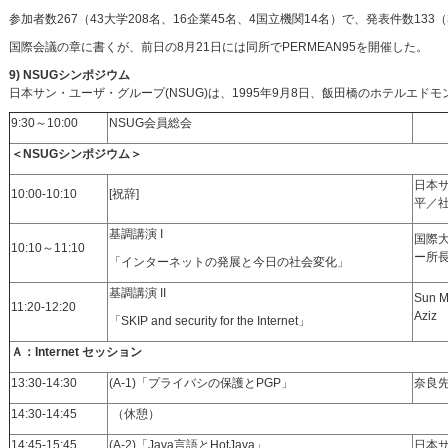
参加者数267（43大学208名、16企業45名、4国立機関14名）で、発表件数13
国際会議の章に書くが、前日の8月21日には同所でPERMEAN95を開催した。
9) NSUGシンポジウム
日本サン・ユーザ・グループ(NSUG)は、1995年9月8日、飯田橋のホテルエド
9:30～10:00
NSUG会員総会
＜NSUGシンポジウム＞
日本
10:00-10:10
[祝辞]
平／社長
基調講演 I
国際
10:10～11:10
ー所
「インターネットの発展と今日の社会変化」
基調講演 II
Sun Mi
11:20-12:20
Aziz
「SKIP and security for the Internet」
Ａ：Internet セッション
13:30-14:30
(A-1)「プライバシの保護とPGP」
奈良
14:30-14:45
（休憩）
14:45-15:45
(A-2)「Java言語とHotJava」
日本サ