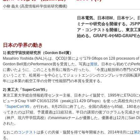
小柳 義夫 (高度情報科学技術研究機構)
日本電気、日本IBM、日本サン、
ミナーや研究会を開催する。JSP
ア・コンテストを開催し、東京工業大
始める。GRAPE-4やMD-GRAP
日本の学界の動き
1) 航空宇宙技術研究所（Gordon Bell賞）
Masahiro Yoshida (NAL)らは、QCD計算により“179 Gflops on 128 processors of t
Gordon Bell賞のPerformance賞を受賞した。写真は
賞状
。日本から初めてのPerf
に書いたように、このことを所長に報告へ行ったら、「今度は航技研の専門のCF
ということで、松尾裕一を中心としてジェットエンジンのコンプレッサの回転翼列の解析
年には本業の航空工学の分野で性能部門の本賞を受賞する。
2) 東工大「SuperCon’95」
東京工業大学総合情報処理センター主催、日本クレイ協賛で、1995年にETA10に
ピュータCray Y-MP C916/12256（peakは11.429 GFlops）を使った高
「
SuperCon’95
」が行われ、8月25日に終了した。全国の高校から65組、180
ってきたのは37組、予選通過は11組32名。半日の講習の後プログラムを完成さ
（神戸、現六甲学院高校）のmanmaruチームが優勝した。優勝者は12月にSan D
された。
なおこの
コンテスト
は多くの共催・協賛を得て毎年開催され、2014年8月には
第2
る。