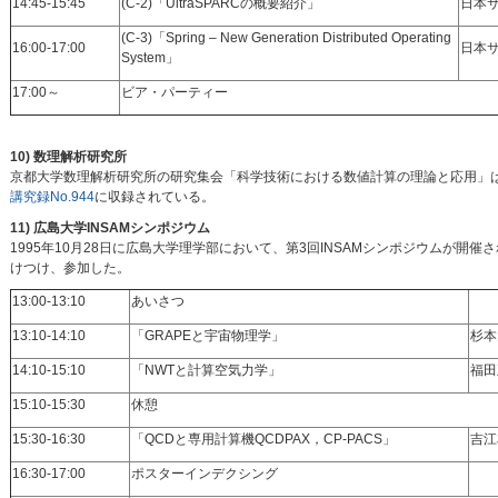
14:45-15:45
(C-2)「UltraSPARCの概要紹介」
日本
(C-3)「Spring – New Generation Distributed Operating
16:00-17:00
日本
System」
17:00～
ビア・パーティー
10) 数理解析研究所
京都大学数理解析研究所の研究集会「科学技術における数値計算の理論と応用」は、
講究録No.944
に収録されている。
11) 広島大学INSAMシンポジウム
1995年10月28日に広島大学理学部において、第3回INSAMシンポジウムが
けつけ、参加した。
13:00-13:10
あいさつ
13:10-14:10
「GRAPEと宇宙物理学」
杉本
14:10-15:10
「NWTと計算空気力学」
福田
15:10-15:30
休憩
15:30-16:30
「QCDと専用計算機QCDPAX，CP-PACS」
吉江
16:30-17:00
ポスターインデクシング