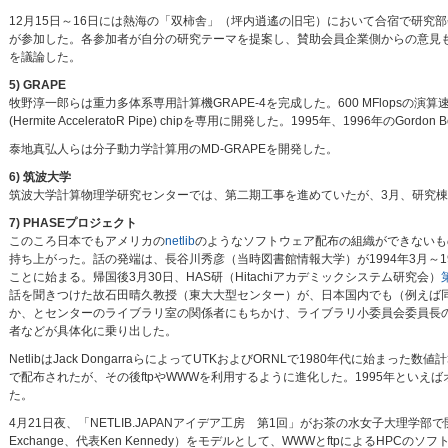
12月15日～16日には熱海の「双柿舎」（坪内逍遙の旧宅）において合宿で研究部
が参加した。各参加者が自分の研究テーマを提案し、賛助会員企業側からの意見も聞き、A
を議論した。
5) GRAPE
牧野淳一郎らは重力多体系専用計算機GRAPE-4を完成した。600 MFlopsの演算
(Hermite AcceleratoR Pipe) chipを専用に開発した。1995年、1996年のGordo
泰地真弘人らは分子動力学計算用のMD-GRAPEを開発した。
6) 筑波大学
筑波大学計算物理学研究センターでは、第二期工事を進めていたが、3月、研究
7) PHASEプロジェクト
このころ日本でもアメリカの
netlib
のようなソフトウェア配布の組織ができないも
持ち上がった。話の発端は、長谷川秀彦（当時図書館情報大学）が1994年3月～1995年
ことに始まる。帰国後3月30日、HAS研（Hitachiアカデミックシステム研究会）
話を聞きつけた故石田晴久教授（東大大型センター）が、日本国内でも（例えば同セ
か、とセンターのライブラリ室の関係者にもちかけ、ライブラリ小委員会委員長
者などが具体化に乗り出した。
NetlibはJack DongarraらによってUTKおよびORNLで1980年代に始ま
で配布されたが、その後ftpやWWWを利用するように進化した。1995年といえばオ
た。
4月21日夜、「NETLIB.JAPANアイデア工房 第1回」がお茶の水女子大理学部で
Exchange、代表Ken Kennedy）をモデルとして、WWWとftpによるHP