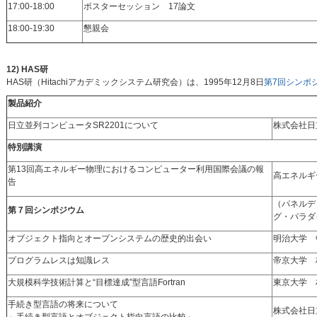
17:00-18:00
ポスターセッション 17論文
18:00-19:30
懇親会
12) HAS研
HAS研（Hitachiアカデミックシステム研究会）は、1995年12月8日
第7回シンポ
製品紹介
日立並列コンピュータSR2201について
株式会社日
特別講演
第13回高エネルギー物理におけるコンピューター利用国際会議の報
高エネルギ
告
（パネルデ
第７回シンポジウム
グ・パラダ
オブジェクト指向とオープンシステムの歴史的出会い
明治大学 
プログラムレスは知識レス
帝京大学 
大規模科学技術計算と“目標達成”型言語Fortran
東京大学 
手続き型言語の将来について
株式会社日