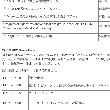
「インターネットに浮かぶ視覚化エンジン」
半田享
「BiCGSTAB系のいろいろなアルゴリズム」
稲津隆
「Cenju-3上での流体解析とその実時間可視化システム」
村松一
“Progress of Algorithms and Applications group in the Joint CSCS/NEC
増田典雄
Collaboration in Parallel Processing”
「Cenju-3用HPF処理系の実現と評価」
蒲池恒
2) IBM HPC Users’Forum
日本IBM HPCユーザーズ・フォーラムでは、1994年は「パラレル研究分科会」
た。初心者の講習会、SP1やSP2の使用、隔月の定例会、公開のHPC Foru
学）、鷹尾洋一（IBM）の4氏にお願いした。
第1回定例会は1月27日に箱崎で開催した。
14:00～14:10
開会の挨拶
14:10～15:00
並列コンピュータによる複雑事象の解析-セル・オートマトン
15:00～15:15
コーヒー ブレーク
15:15～16:00
FLUENT社におけるパラレル化への取組み