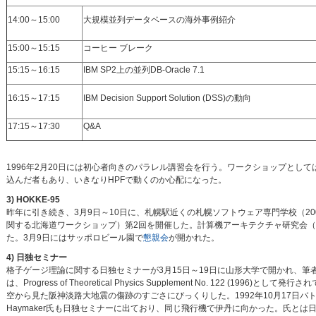
14:00～15:00
大規模並列データベースの海外事例紹介
15:00～15:15
コーヒー ブレーク
15:15～16:15
IBM SP2上の並列DB-Oracle 7.1
16:15～17:15
IBM Decision Support Solution (DSS)の動向
17:15～17:30
Q&A
1996年2月20日には初心者向きのパラレル講習会を行う。ワークショップとし
込んだ者もあり、いきなりHPFで動くのか心配になった。
3) HOKKE-95
昨年に引き続き、3月9日～10日に、札幌駅近くの札幌ソフトウェア専門学校（20
関する北海道ワークショップ）第2回を開催した。計算機アーキテクチャ研究会（
た。3月9日にはサッポロビール園で
懇親会
が開かれた。
4) 日独セミナー
格子ゲージ理論に関する日独セミナーが3月15日～19日に山形大学で開かれ、筆者は”Future Tren
は、Progress of Theoretical Physics Supplement No. 1
空から見た阪神淡路大地震の傷跡のすごさにびっくりした。1992年10月17日
Haymaker氏も日独セミナーに出ており、同じ飛行機で伊丹に向かった。氏と