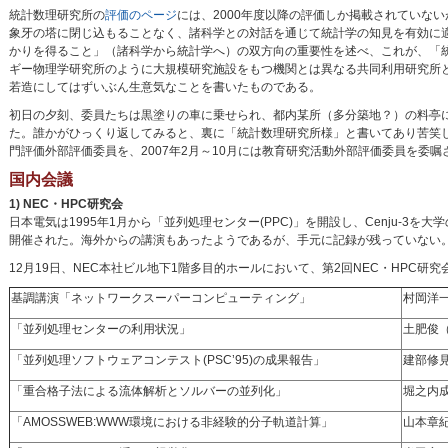
統計数理研究所の
評価のページ
には、2000年度以降の評価しか掲載されていな
象牙の塔に閉じ込もることなく、諸科学との対話を通じて統計学の知見を有効に
かりを得ること」（諸科学から統計学へ）の双方向の重要性を述べ、これが、「
ギー物理学研究所のように大規模研究施設をもつ機関とは異なる共同利用研究所
若造にしてはずいぶん生意気なことを書いたものである。
初日の夕刻、委員たちは黒塗りの車に乗せられ、都内某所（多分築地？）の料亭
た。誰かがひっくり返してみると、裏に「統計数理研究所様」と書いてあり苦笑し
門評価外部評価委員を、2007年2月～10月には教育研究活動外部評価委員を委嘱
国内会議
1) NEC・HPC研究会
日本電気は1995年1月から「並列処理センター(PPC)」を開設し、Cenju-3
開催された。海外からの講演もあったようであるが、手元に記録が残っていない
12月19日、NEC本社ビル地下1階多目的ホールにおいて、第2回NEC・HPC
基調講演「ネットワークスーパーコンピューティング」
村岡洋
「並列処理センターの利用状況」
土肥俊
「並列処理ソフトウェアコンテスト(PSC’95)の成果報告」
建部修
「重合格子法による流体解析とソルバーの並列化」
堀之内
「AMOSSWEB:WWW環境における非経験的分子軌道計算」
山本章