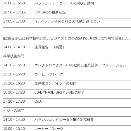
16:00～16:50
パラレル・データベースの現状と動向
16:50～17:05
IBM SP2の最新状況
17:05～17:30
’95 パラレル研究分科会の活動計画につい
第2回定例会は科学技術分野とビジネス分野の2並列で3月29日に箱崎で開催した
14:00～14:10
座長報告 （共通）
科学技術部門
14:10～15:10
エレクトロニクスCADの動向と並列計算アプリケーション
15:10～15:20
コーヒー ブレーク
15:20～16:20
並列化コンパイラーの動向
16:20～17:20
LS-DYNA3D SP2ﾊﾟﾗﾚﾙ版の紹介
17:20～17:30
Q&A
ビジネス部門
14:10～14:50
パラレルコンピュータとIBM SP2概要
15:00～15:10
コーヒー ブレーク