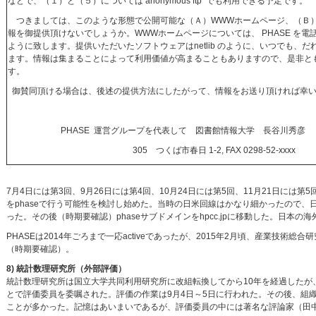
などで、（１）と（５）については anonymous ftp でも利用できる予定です。
つきましては、このような形態で公開可能な（Ａ）WWWホームページ、（Ｂ
報を御提供頂けないでしょうか。WWWホームページについては、 PHASE を
ように致します。提供いただいたソフトウェアはnetlib のように、いつでも、
ます。情報は集まることによって利用価値が高まることもありますので、是非と
す。
御賛同頂ける場合は、後述の提供方法にしたがって、情報をお送り頂ければ幸い
PHASE 運営グループを代表して 図書館情報大学 長谷川秀彦
305 つくば市春日 1-2, FAX 0298-52-xxxx
7月4日には第3回、9月26日には第4回、10月24日には第5回、11月21日には第5回が開
をphaseで行う可能性を検討し始めた。当時の日米回線はかなり細かったので
った。その後（時期要確認）phaseサブドメインをhpcc.jpに移動した。日本
PHASEは2014年ごろまで一応activeであったが、2015年2月頃、産業
（時期要確認）。
8) 統計数理研究所（外部評価）
統計数理研究所は国立大学共同利用研究所に改組転換してから10年を経過した
とで評価委員を委嘱された。評価の作業は9月4日～5日に行われた。その後、組
ことが多かった。記憶はあいまいであるが、評価委員の中には著名な評論家（田