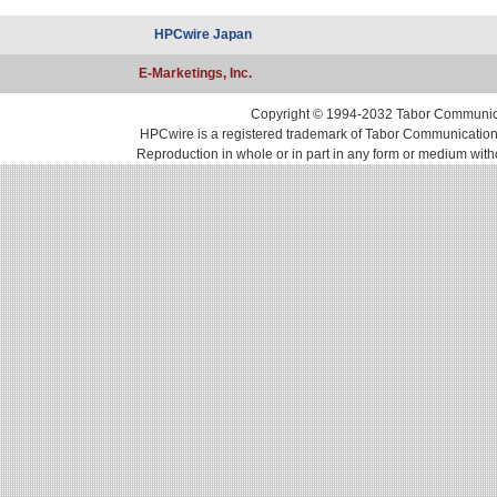
HPCwire Japan
E-Marketings, Inc.
Copyright © 1994-2032 Tabor Communicati
HPCwire is a registered trademark of Tabor Communications, 
Reproduction in whole or in part in any form or medium with