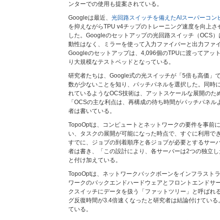
ンターでの使用も提案されている。
Googleは最近、
光回路スイッチを備えたAIスーパーコン
を抑えながらTPU v4チップのトレーニング速度を向上
した。Googleのセットアップの光回路スイッチ（OCS
動性はなく、ミラーを使って入力ファイバーと出力ファ
Googleのセットアップは、4,096個のTPUに渡って
り大規模なテストベッドとなっている。
研究者たちは、Google式の光スイッチが「5倍も高価
数が少ないことを知り、パッチパネルを選択した。同時に、
れているようなOCS技術は、アットスケールな展開のた
「OCSの主な利点は、再構成の待ち時間がパッチパネル
者は書いている。
TopoOptは、コンピュートとネットワークの要件を事
い、タスクの展開が可能になった時点で、すぐに利用で
すでに、ジョブの到着順序と各ジョブが必要とするサー
者は書き、「この設計により、各サーバーは2つの独立し
と付け加えている。
TopoOptは、ネットワークバックボーンをインフラス
ワークのバックエンドハードウェアとフロントエンドサ
クスイッチにデータを扱う「ファットツリー」と呼ばれ
グ反復時間が3.4倍速くなったと研究者は結論付けてい
ている。