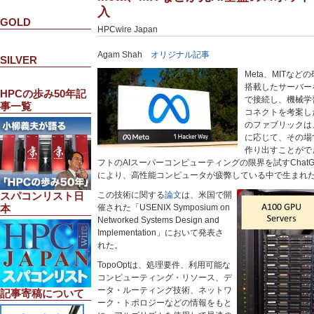
入
GOLD
HPCwire Japan
Agam Shah
オリジナル記事
SILVER
Meta、MITなどの
搭載したサーバー
HPCの歩み50年記
で接続し、機械学
事一覧
コネクトを考案した
のファブリックは
に応じて、その場
作り出すことがで
フトのAIスーパーコンピューティングの限界を試すChat
により、高性能コンピュータが疲弊している中で生まれ
この技術に関する
論文
は、米国で開
スパコンリスト日
催された「USENIX Symposium on
本
Networked Systems Design and
Implementation」において発表さ
れた。
TopoOptは、処理要件、利用可能な
コンピューティング・リソース、デ
ータ・ルーティング技術、ネットワ
記事寄稿について
ーク・トポロジーなどの情報をもと