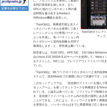
に、アルゴリズムを使用して最速の
並列計算技術を探し出す。また、
GPUと他のコンポーネント間の通
信時間を最小化するNvidiaの
AllReduce機能を改良した。
「TopoOptは、再構成可能な光スイ
ッチとパッチパネルを使用して各ト
TopoOptダイレ
レーニングジョブの専用パーティシ
アップ
ョンを作成し、各パーティション内
のトポロジーと並列化戦略を共同で
最適化します」と、研究者は書いている。
研究者らは、A100 GPU、HPE NIC、100 Gbps Mellanox
台のAsus ESC4000A-E10サーバーを使用して、Meta
をテストした。NICには、ブレイクアウトファイバー付
ていた。
「TopoOptは、MLワークロードのトポロジーと並列化
ステムで、現在Meta社での展開に向けて評価中です」と
このセットアップでは、「送信側のファイバーを掴んで
ボットアーム」を使ってネットワークを再構成するTeles
れている、と論文は述べている。ソフトウェアで制御さ
き、送信側ファイバーをシステム内の任意の場所にある
ことができる。これにより、ネットワークを素早く再構
を実現する。 パッチパネルはすでに商業用途で広く使わ