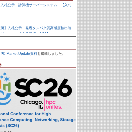
】入札公示 計算機サーバーシステム 【入札
】
究所】入札公示 発現タンパク質高感度検出装
ピュータ 【入札締切：9/16】
力研究開発機構】資料招請 ＧＰＵ計算機シス
HPC Market Update資料
を掲載しました。
9/1】
ト
力研究開発機構】入札公示 炉心損傷解析用ク
の購入 【入札締切：9/29】
】落札公示 人工知能用計算ノード 【株式会
,988,000円
ional Conference for High
ance Computing, Networking, Storage
sis (SC26)