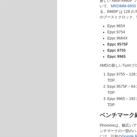
新しい Xeon 6980P
いて、
MRDIMM-8800
る。6980P は 128
のブーストクロック、504
Epyc 9654
Epyc 9754
Epyc 9684X
Epyc 9575F
Epyc 9755
Epyc 9965
AMDの新しいTuri
Epyc 9755 –
TDP、
Epyc 9575F 
TDP
Epyc 9965 –
TDP
ベンチマーク
Phoronixは、幅
ンチマークの一部のハ
には、以前の
Granite