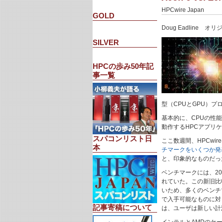
HPCwire Japan
GOLD
Doug Eadline オ
SILVER
HPCの歩み50年記
事一覧
型（CPUとGPU）プ
基本的に、CPUの性
動作するHPCアプリ
スパコンリスト日
ここ数週間、HPCwireは
本
チマークをいくつか発
と、印象的なものだっ
ベンチマークには、202
れていた。この新旧比
いため、多くのベンチ
で入手可能なものに対
記事寄稿について
は、ユーザは新しい計