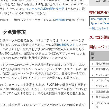
では、x86の勢力が揃った。インテルが新しいXeon 6 Granite
11月 15
-
ースしてから約1か月後、AMDは第5世代Epyc Turin（Zen-5アー
サをリリースした。
インテルとAMDの新たな合意
はともかく、最
技術資料ダ
直接比較が行われる可能性が出てきた。
HPC Market U
比較は、一流のベンチマークサイトである
Phoronix
のおかげで可
Hyperion Res
一覧はこちらから
ーク免責事項
スパコン調
ンチマークが重要である。コミュニティでは、HPLinpackベンチ
行するシステムを特定するために、年に2回
Top500リスト
にフォー
国内スパコン
。このリストは、歴史的および現在の両方の観点から重要である
Top500の結果と、最新のシステム上で特定のアプリケーションセ
順
実行されるかとの間に相関性を見出すことができない。
位
1
理化学研究
ットフォームのベンチマーク結果が多ければ多いほど良い。 あな
（または類似のアプリケーション）がベンチマークスイートの一部
2
産業技術総
。 独立したサードパーティのテスト以外では、貴社のデータプロ
3
ソフトバン
リケーションを実行したベンチマークが最も良い結果となる。
4
ソフトバン
のパフォーマンスを測定する上で、FLOPS/秒の数値が最も重要で
5
ソフトバン
常に良い出発点となる。しかし、それだけで全てがわかるわけでは
6
産業技術総
ェアにアクセスする際には、その他の問題も考慮する必要がある。
7
最先端共同
8
FPTジャ
アは、現在使用しているハードウェアと比較してどの程度高速な
ス