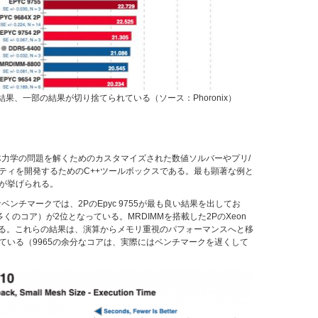
Pの結果、一部の結果が切り捨てられている（ソース：Phoronix）
体力学の問題を解くためのカスタマイズされた数値ソルバーやプリ/
ティを開発するためのC++ツールボックスである。最も顕著な例と
が挙げられる。
なベンチマークでは、2PのEpyc 9755が最も良い結果を出してお
り多くのコア）が2位となっている。MRDIMMを搭載した2PのXeon
ている。これらの結果は、演算からメモリ重視のパフォーマンスへと移
ている（9965の余分なコアは、実際にはベンチマークを遅くして