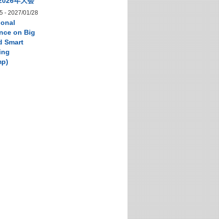
2026年大会
5
-
2027/01/28
ional
nce on Big
d Smart
ing
mp)