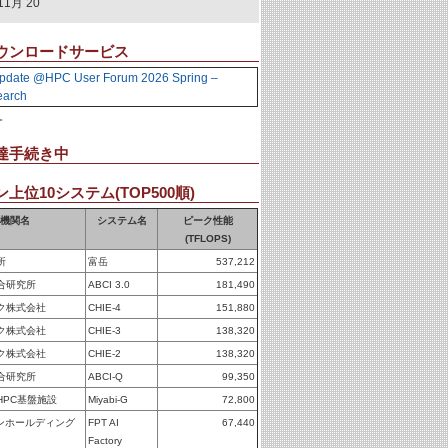
11月 20
ウンロードサービス
pdate @HPC User Forum 2026 Spring –
earch
。
達手続き中
上位10システム(TOP500順)
機関名
システム名
ピーク性能
(TFLOPS)
所
富岳
537,212
合研究所
ABCI 3.0
181,490
ク株式会社
CHIE-4
151,880
ク株式会社
CHIE-3
138,320
ク株式会社
CHIE-2
138,320
合研究所
ABCI-Q
99,350
HPC基盤施設
Miyabi-G
72,800
パンホールディング
FPT AI
67,440
Factory