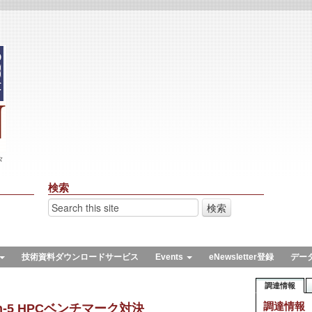
々
検索
技術資料ダウンロードサービス
Events
eNewsletter登録
デー
調達情報
調達情報
 Zen-5 HPCベンチマーク対決