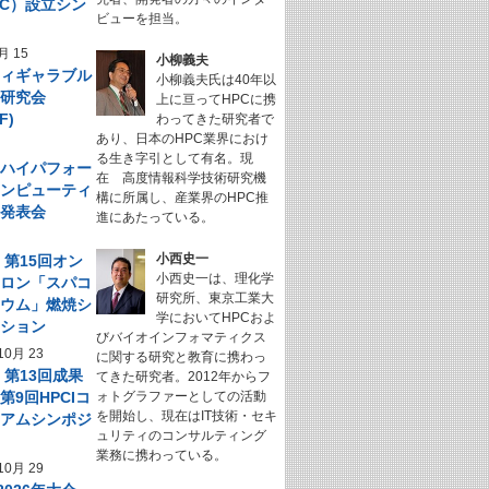
NeC）設立シン
ビューを担当。
ム
月 15
小柳義夫
フィギャラブル
小柳義夫氏は40年以
ム研究会
上に亘ってHPCに携
F)
わってきた研究者で
あり、日本のHPC業界におけ
る生き字引として有名。現
回 ハイパフォー
在 高度情報科学技術研究機
コンピューティ
構に所属し、産業界のHPC推
究発表会
進にあたっている。
小西史一
】第15回オン
小西史一は、理化学
サロン「スパコ
研究所、東京工業大
キウム」燃焼シ
学においてHPCおよ
ーション
びバイオインフォマティクス
10月 23
に関する研究と教育に携わっ
】第13回成果
てきた研究者。2012年からフ
第9回HPCIコ
ォトグラファーとしての活動
を開始し、現在はIT技術・セキ
シアムシンポジ
ュリティのコンサルティング
業務に携わっている。
10月 29