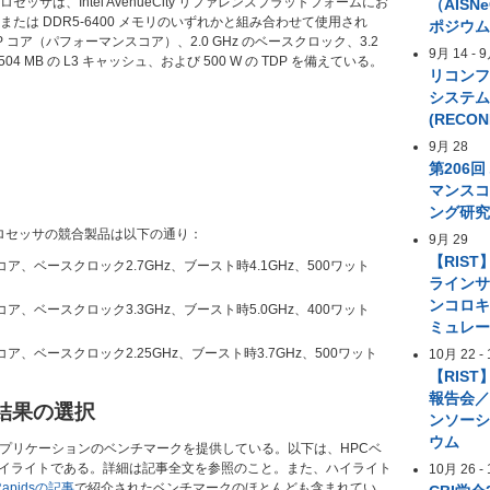
 プロセッサは、Intel AvenueCity リファレンスプラットフォームにお
（AIS
または DDR5-6400 メモリのいずれかと組み合わせて使用され
ポジウ
 の P コア（パフォーマンスコア）、2.0 GHz のベースクロック、3.2
9月 14
-
9
 MB の L3 キャッシュ、および 500 W の TDP を備えている。
リコン
システ
(RECON
9月 28
第206
マンス
ング研
nプロセッサの競合製品は以下の通り：
9月 29
【RIST
 128コア、ベースクロック2.7GHz、ブースト時4.1GHz、500ワット
ライン
ンコロ
– 64コア、ベースクロック3.3GHz、ブースト時5.0GHz、400ワット
ミュレ
 192コア、ベースクロック2.25GHz、ブースト時3.7GHz、500ワット
10月 22
-
【RIST
報告会／
結果の選択
ンソー
ウム
広いアプリケーションのベンチマークを提供している。以下は、HPCベ
イライトである。詳細は記事全文を参照のこと。また、ハイライト
10月 26
-
 Rapidsの記事
で紹介されたベンチマークのほとんども含まれてい