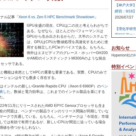
【神戸大学
締切：9/16
リジナル記事「
Xeon 6 vs. Zen-5 HPC Benchmark Showdown
」
2026/07/27
GPU全盛の現在、CPUは二の次と考えられがちで
【理化学研
ある。なぜなら、ほとんどのパフォーマンスは
置解析用コン
GPUから生み出されるからだ。大半のシステムで
2026/07/27
は、GPUはCPUが数値処理を高速化するために使
用する独立したPCIeデバイスである。もちろん、
お知らせ
【日本原子
例外はエヌビディアのグレース・ホッパーGH200
Hyperion社の
やAMDのインスティンクトMI300Aのような統合
テム 【締切:
ロセッサである。
2026/07/24
特別イベン
能と機能は依然としてHPCの重要な要素である。実際、CPUのみで
【日本原子
ケーションは今でも数多く存在する。
ラスタ計算機
インテルの新しいGranite Rapids CPU（Xeon 6 6980P）の
ベン
2026/07/23
表した
。数値と電力効率は、これまでのインテル製品を基にする
た。
【高知大学
2年11月にリリースされたAMD EPYC Genoaプロセッサも含ま
社エレパ】 31
較の問題は、ベンダーの製品ラインのリリース間隔が同期していな
2026/07/21
マークで共通している。もちろん、ベンチマークは「今現在」市場
Internat
しては有効で有用であるが、新しいCPUが間近に迫っている場合
Perform
測値を待つかもしれない。
& Analy