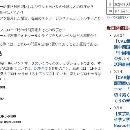
9
東京科学大
ーの価格対性能比およびワット当たりの性能はどの程度か？
10
さくらイン
動作はどうか？
すべての国内スパ
アを使用した場合、現在のストレージシステムがボトルネックと
近日開催国
フルロード時の総消費電力はどの程度か？
8月 27
ームで利用できるツールやライブラリのレベルはどの程度か？
【CAE
る際には、これらの問題を念頭に置いておくことが重要である。
回中四国
品
『中国
ジタル
高いHPCベンチマークのいくつかのスナップショットである。す
活用事
定の詳細については、
記事全文
を参照のこと。結果には、1Pおよ
9月 4
多数のプロセッサがリストアップされている（新しいプロセッサは
【CAE
）：
回関西C
490H
ーマ：「
切り拓
592+
くりの
9月 9
【東京
DR5-6400
科学大学 A
MRDIMM-8800
Nexus