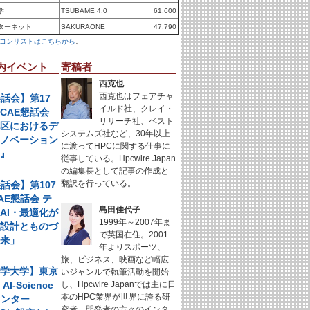
学
TSUBAME 4.0
61,600
ターネット
SAKURAONE
47,790
コンリストはこちらから
。
内イベント
寄稿者
西克也
西克也はフェアチャ
懇話会】第17
イルド社、クレイ・
CAE懇話会
リサーチ社、ベスト
地区におけるデ
システムズ社など、30年以上
イノベーション
に渡ってHPCに関する仕事に
例』
従事している。Hpcwire Japan
の編集長として記事の作成と
翻訳を行っている。
懇話会】第107
AE懇話会 テ
島田佳代子
AI・最適化が
1999年～2007年ま
く設計とものづ
で英国在住。2001
未来」
年よりスポーツ、
旅、ビジネス、映画など幅広
科学大学】東京
いジャンルで執筆活動を開始
I-Science
し、Hpcwire Japanでは主に日
本のHPC業界が世界に誇る研
センター
究者、開発者の方々のインタ