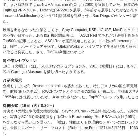
て、また新路線では cc-NUMA machine の Origin 2000 を宣伝していた。日
FujitsuはVPP-700を、HitachiはSR2201を展示。2年前から展示してなかなかできなかったBu
threaded Architecture) という並列計算機を完成させ、San Diego のセ
た。
展示を出さなかった企業としては、Cray Computer, KSR, nCUBE, MasPar, 
の不在が目立った。ある政府機関関係者は、「ASCI Red であれだけ連邦予算
Top500の記事によると、ASCI Redが運用開始したとき、Intel社のSupercompu
は、昨年、ハードウェアを捨て、GlobalWorks というソフトで生き延びると
い取ると発表した。さて、TMCの今後はいかに？
6) 企業レセプション
19日（火曜日）には、SGI/Cray のレセプションが、20日（水曜日）には、IBM、
区の Carnegie Museum を借り切ったようである。
7) 研究展示
企業もすごいが、Research exhibits も盛大であった。特にアメリカの国立研究所は
X)、航技研(システム)、RWCP(ソフトとクラスタの2箇所)、東工大、早稲田
1995年には出展していたが、今年は出さなかった。Top500でトップを取った
8) 開会式（19日（火）8:30～）
お決まりの州知事代理の挨拶の後、Seymour Cray への追悼演説があった。9月の自
た。写真はSC96で追悼講演をするChuck Breckenridge氏。ERAへの入社(195
を交えながら思い出を語った。「彼は、性能よりも物理的なデザインのエレガンスを重
た。最後にロバート・リー・フロスト（Robert Lee Frost, 1874年3月26日 – 19
し