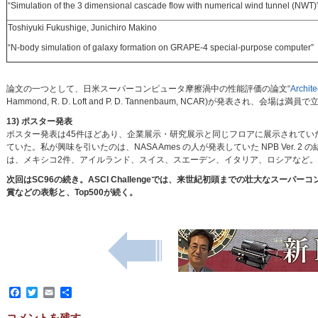
“Simulation of the 3 dimensional cascade flow with numerical wind tunnel (NWT)
Toshiyuki Fukushige, Junichiro Makino
“N-body simulation of galaxy formation on GRAPE-4 special-purpose computer”
論文の一つとして、日米スーパーコンピュータ摩擦渦中の性能評価の論文“
Archit
Hammond, R. D. Loft and P. D. Tannenbaum, NCAR)が発表され、会場
13) ポスター発表
ポスター発表は45件ほどあり、企業展示・研究展示と同じフロアに展示されていた。
ていた。私が興味を引いたのは、NASA Ames の人が発表していた NPB Ver. 2 の結果
は、メキシコ2件、アイルランド、スイス、スエーデン、イタリア、ロシアなど。
次回はSC96の続き。ASCI Challengeでは、来世紀初頭までの壮大なスーパーコンピ
賞などの表彰と、Top500が続く。
Facebook
Twitter
Email
共
有
コメントを残す