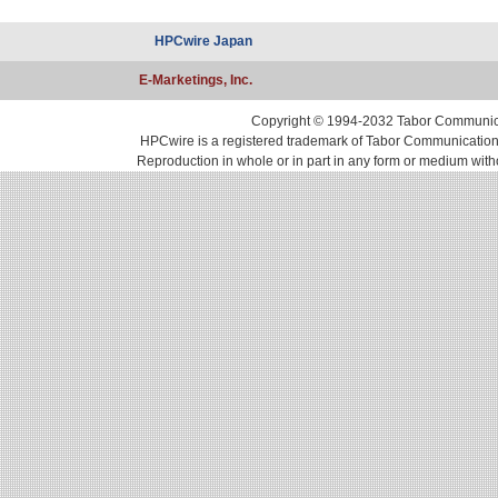
HPCwire Japan
E-Marketings, Inc.
Copyright © 1994-2032 Tabor Communicati
HPCwire is a registered trademark of Tabor Communications, 
Reproduction in whole or in part in any form or medium with