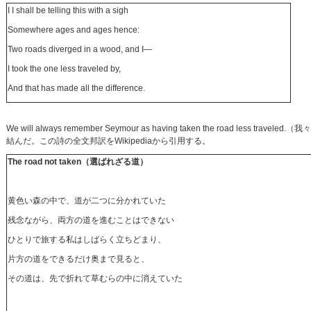
I I shall be telling this with a sigh
Somewhere ages and ages hence:
Two roads diverged in a wood, and I—
I took the one less traveled by,
And that has made all the difference.
We will always remember Seymour as having taken the ro
結んだ。この詩の全文邦訳をWikipediaから引用する。
The road not taken
（選ばれざる道）
黄色い森の中で、道が二つに分かれていた
残念ながら、両方の道を進むことはできない
ひとりで旅する私はしばらく立ちどまり、
片方の道をできるだけ奥まで見ると、
その道は、先で折れて草むらの中に消えていた