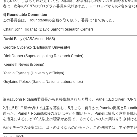
るものの、しばらく途絶えていた。松岡聡、朴泰祐はじめ多くの日本関係者が組
者は、次年のSC97のプログラム委員を依頼された。ヨーロッパからの2名を合わ
4) Roundtable Committee
この委員会は、Roundtableの企画を取り扱う。委員は7名であった。
Chair: John Riganati (David Sarnoff Research Center)
David Baily (NASA Ames, NAS)
George Cybenko (Dartmouth University)
Dick Draper (Supercomputing Research Center)
Kenneth Neves (Boeing)
Yoshio Oyanagi (University of Tokyo)
Guylaine Polock (Sandia National Laboratories)
筆者はJohn Riganati委員長から直接依頼されたと思う。PanelはEd Oliv
2月に5月1日締め切りで提案を募集し、5月ごろ、何件かのPanelの提案とRou
送った。PanelとRoundtableの違いは何かと聞いたら、Panelは幅広く意見
を活発にするには100人以上の聴衆が必要で、そのくらいの人の興味を引き付け
Panelテーマの提案には、以下のようなものがあった。この段階では、アイデア
Industry関係