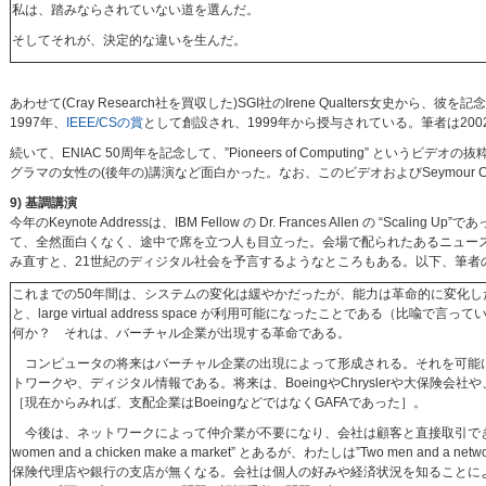
私は、踏みならされていない道を選んだ。
そしてそれが、決定的な違いを生んだ。
あわせて(Cray Research社を買収した)SGI社のIrene Qualters
1997年、
IEEE/CSの賞
として創設され、1999年から授与されている。筆者は200
続いて、ENIAC 50周年を記念して、”Pioneers of Computing” というビデ
グラマの女性の(後年の)講演など面白かった。なお、このビデオおよびSeymour Cray
9) 基調講演
今年のKeynote Addressは、IBM Fellow の Dr. Frances Allen の “
て、全然面白くなく、途中で席を立つ人も目立った。会場で配られたあるニュース速報でも “dull, 
み直すと、21世紀のディジタル社会を予言するようなところもある。以下、筆者
これまでの50年間は、システムの変化は緩やかだったが、能力は革命的に変化し
と、large virtual address space が利用可能になったことである（比喩
何か？ それは、バーチャル企業が出現する革命である。
コンピュータの将来はバーチャル企業の出現によって形成される。それを可能に
トワークや、ディジタル情報である。将来は、BoeingやChryslerや大保険会
［現在からみれば、支配企業はBoeingなどではなくGAFAであった］。
今後は、ネットワークによって仲介業が不要になり、会社は顧客と直接取引できる
women and a chicken make a market” とあるが、わたしは”Two men and a net
保険代理店や銀行の支店が無くなる。会社は個人の好みや経済状況を知ることに