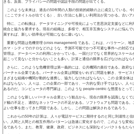
きる。反面、プライバシーの問題や認証手段の問題が出てくる。
このような未来は、過去の50年間の人類の技術的経験の上に成立している。今
（ここでタイトルが出てくる）、古い方法にも新しい利用法が見つかる。古いア
特に、この転換は、データマイニングや可視化によって意思決定支援などに利
統合と協力を要求する。現在の組織は、多様で、相互非互換なシステムに悩んで
展すれば、新しい効率化が可能になるに違いない。
重要な問題は危機管理 (crisis management) である。これは、ハリケーン、
ホマ・シティでのテロなどのような、予測不可能でかつ不可避な事件への対応で
管理は、データベースの利用にかかっている。一国だけでなく世界的なスケール
起こって見ないと分からないことも多い。計算と通信の限界を広げなければなら
さらに、このような危機管理は第一義的には、公共機関の責任である。政府な
バーチャル企業である。バーチャル企業は間髪をいれずに問題を解き、サービス
まざまな組織や機関が動的な連携し、協力しなければならない。この 企業全体は adaptive 
ればならない。人々は、この企業の一部であり、一方的な受け手ではない。人々
あるのだ。コンピュータの専門家は、このような people-centric な態度をとっ
このような新しいバーチャル企業という観点から、現在の限界を認識しなくて
ド幅の不足と、適切なネットワークの不足がある。ソフトウェアも問題である。
よい仕事を怠ってきた問題である。しかし、この問題は解決されるであろう。
これからの50年の計算は、人々が電話サービスに期待するのと同じ到達性と信
い。人間と人間との相互作用のパターンは急速に変化するので、このような変化
るであろう。また、教育、健康、政府、ビジネスにも深刻なインパクトをもたら