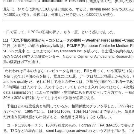
Educational network, 4. Infrastructure, 5. Research に焦点を当てた。参
最初は、好奇心に満ちた10人が使い始める。すると、driving need をもつ1
た1000人が使う。最後には、何事もただで使いたい1000万人が使う。
一口で言って、HPCCの初期の夢よ、もう一度、という感じであった。
11) 「天気予報の現場から－コンピュータの役割－(Weather Forecasting –Comput
21日（木曜日）の朝の plenary talk は、ECMRF (European Center for Me
SC ’95 の最中に、これまでの Cray Research Inc. を破って、富士
カの NCAR (国立大気研究センター、National Center for Atmospheric Res
演の概要は以下の通り。
われわれは日本の大きなコンピュータを買った。Billと違って、いや冗談だ（笑）。
を使うので13M個の点を扱う。垂直には31層。データは地上と衛星とから来る。衛星か
and low quality だ。それに対して地上のデータは、正確だが場所的に不均
2-3時間後には入力する。入力するといってもそのまま入れるのではなく、4次元変分データ
data assimilation ）によって時間的・空間的にある程度ならして入力する。一種のKa
30M x 30M の行列になってしまうので妥協が必要である。
予報はどの程度現実と相関しているか、相関係数のグラフを示した。1992年には、
度だったが、1995年には、1日後は100%、10日後は40%にまで増大した。気
だけ違う初期状態から出発すると、全然違う発展をするから難しい。
コードは380ルーチン、100K行程度のもの。Fortran 77 + PARMACS6 
る。T3Dなどの場合には、semi-Lagrangean advection という方法を用