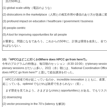
次の50年は、
(1) global scale utility（電話のような）
(2) dislocations in the marketplace（人間との相互作用や通信のあり方が急
(3) profound impact on education / healthcare / government / business
(4) people-centric
(5) A tool for improving opportunities for all people
が重要な、問題になるであろう。これからの50年に、計算は環境を改良し、全て
ればならない。
10) 「HPCCはどこに行くか(Where does HPCC go from here?)」
今年のプログラムの特徴は、毎日朝のセッション（8:30-10:00）がplenary
plenary sessions がだいぶ多い。20日（水）朝には、National Coordination Office for
does HPCC go from here?” と題して総合講演を行った。
HPCCの領域で何が起こっているのか。incredible innovation とともに
起こっている。optimist でなければ政府で生きられない（笑）。
まず歴史を見てみよう。さまざまなcrisisとopportunitiesとがある。でもリ
(1) downsizing
(2) vector processing in the 70’s (latency を解決)