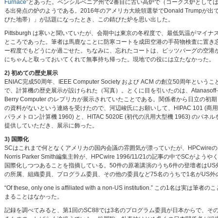
Furnace
”とあった。ペンシルベニア州で2番目に古い高炉で（コークス炉として
る出発点の炉のようである。2016年のアメリカ大統領選挙でDonald Trumpが出てき
びた地帯）」が話題になったとき、この錆びた炉を思い出した。
Pittsburgh は寒いと聞いていたが、会期中は東京の冬程度で、最低気温がマイナ
ところであった。筆者は馬鹿なことに防寒コートを成田空港の手荷物検査に置き
ー程度でもどうにか過ごせた。ちなみに、忘れたコートは、ピッツバーグの空港
にちゃんと取っておいてくれて無事持ち帰った。現地での役には立たなかった。
2) 初めての歴史展示
ENIAC完成50周年、IEEE Computer Society および ACM の創立50周年というこ
で、計算機の歴史展示が設けられた（写真）。とくに目を引いたのは、Atanasoff-
Berry Computer のレプリカが展示されていたことである。関係者から日立の初期
の資料がないという連絡を受けたので、河辺峻氏にお願いして、HIPAC 101 (商用
パラメトロン計算機 1960) と、HITAC 5020E (初代の汎用大型機 1963) のパネル
提供していただき、展示に飾った。
3) 国際化
SCはこれまで何となくアメリカの国内会議の雰囲気が漂っていたが、HPCwireの
Norris Parker Smith編集主幹が、HPCwire 1996/11/21の記事の中でSCがようや
国際化しつつあることを指摘している。50件の原著講演のうち6件の登壇者はUS外
の所属、組織委員、プログラム委員、その他の委員など75名のうちで1名がUS外
“Of these, only one is affiliated with a non-US institution
まることはなかった。
記録を調べてみると、第1回のSC88では3名のプログラム委員が日本からで、その後も、Kenic