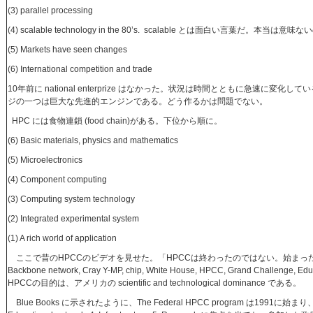
(3) parallel processing
(4) scalable technology in the 80’s. scalable とは面白い言葉だ。本当は意味
(5) Markets have seen changes
(6) International competition and trade
10年前に national enterprize はなかった。状況は時間とともに急速に変
ジの一つは巨大な先進的エンジンである。どう作るかは問題でない。
HPC には食物連鎖 (food chain)がある。下位から順に。
(6) Basic materials, physics and mathematics
(5) Microelectronics
(4) Component computing
(3) Computing system technology
(2) Integrated experimental system
(1) A rich world of application
ここで昔のHPCCのビデオを見せた。「HPCCは終わったのではない。始まっ
Backbone network, Cray Y-MP, chip, White House, HPCC, Grand Challenge, Educatio
HPCCの目的は、アメリカの scientific and technological dominance である。
Blue Books に示されたように、The Federal HPCC program は1991に始まり、1. sys