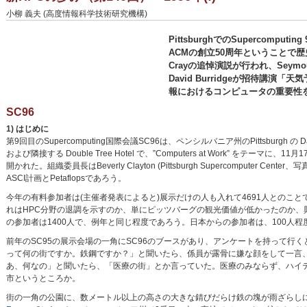
小柳 義夫 (高度情報科学技術研究機構)
PittsburghでのSupercomput
ACMの創立50周年ということで歴
Crayの追悼演説が行われ、Seymo
David Burridgeが招待講
報におけるコンピュータの重要性
SC96
1) はじめに
第9回目のSupercomputing国際会議SC96は、ペンシルバニア州のPittsburgh の David L.
および隣接する Double Tree Hotel で、”Computers at Work” をテーマに、11月
開かれた。組織委員長はBeverly Clayton (Pittsburgh Supercomputer C
ASCI計画とPetaflopsであろう。
今年の有料参加者は(主催者発表によると)展示だけの人も入れて4691人とのこと
れはHPC分野の退調を示すのか、単にピッツバーグの観光価値が低かったのか、
の参加者は1400人で、例年と同じ程度であろう。日本からの参加者は、100人
前年のSC95の展示会場の一角にSC96のブースがあり、アンケートを持って行
って何の街ですか。鉄鋼ですか？」と聞いたら、係員が露骨に嫌な顔をして一言、‟Use
あ、何なの」と聞いたら、「医療の街」とか言っていた。医療のみならず、ハイ
市というところか。
街の一角の公園に、数メートル以上の高さの大きな錆びだらけ鉄の塊が雨ざらしに