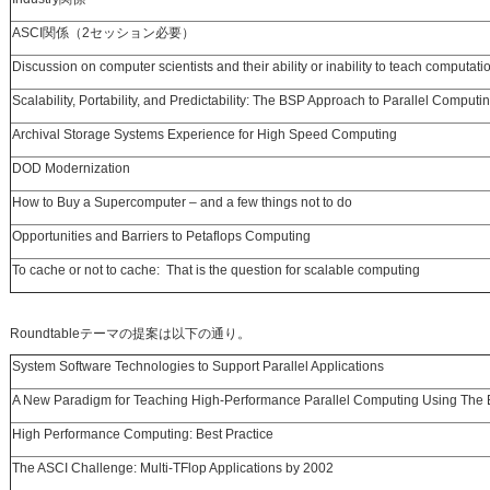
ASCI関係（2セッション必要）
Discussion on computer scientists and their ability or inability to teach computati
Scalability, Portability, and Predictability: The BSP Approach to Parallel Computi
Archival Storage Systems Experience for High Speed Computing
DOD Modernization
How to Buy a Supercomputer – and a few things not to do
Opportunities and Barriers to Petaflops Computing
To cache or not to cache: That is the question for scalable computing
Roundtableテーマの提案は以下の通り。
System Software Technologies to Support Parallel Applications
A New Paradigm for Teaching High-Performance Parallel Computing Using The
High Performance Computing: Best Practice
The ASCI Challenge: Multi-TFlop Applications by 2002