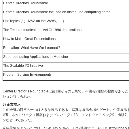
Center Directors Roundtable
Center Directors Roundtable focused on distributed computing paths
Hot Topics {eg. JAVA on the WWW, … }
The Telecommunications Act Of 1996: Implications
How to Make Great Presentations
Education: What Have We Learned?
Supercomputing Applications in Medicine
The Scalable I/O Initiative
Problem Solving Environments
Center Director’s Roundtableは第1回からの伝統で、今回も2種
ション設けられた。
5) 企業展示
この会議の目玉の一つは大きな展示である。写真は展示会場のゲート。企業展示を
置5、ネットワーク（機器およびプロバイダ）13、ソフトウェアベンダ9、出版
ンなど13であった。
今年元気がよかったのは、SGI/Cray である。Cray路線では、450 MHzのAlph