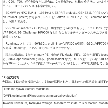
る。C90、T90、VPP700などの場合は、1次元分割の、林檎を輪切りにしたような Apple 
用いる。ロードバランスは非常に難しい。
ECMWF の HPC 戦略は、1984年よりESPRIT project のGENESIS, PPPE などに参
on Parallel System) にも参加。RAPS は Fortran 90+MPI によって、common b
という動きである。
VPP700/46 (each 2.2 GFlops) は、将来的には240プロセッサ、1/2 TFlops 
VPP300/4, SGI Challenge, HP9000 などからなるマルチベンダーシステムで
管理している。
Road map としては、96/3/30に preliminary VPP300 が到着、6/30にVPP7
が完成。98/9には、PHASE II で240プロセッサになる。
現在の構成は、1台が primary PE、6台が IPL Master PE’s、39台がSPE’s (sec
と、30GFlops sustained が出る。good scalability だ。MPPでは、せい
から30 kmにしたい。6-7年内に1 TFlopsのマシンがほしい。ASCIに期待してい
12) 論文発表
今回は、143の論文投稿があり、54編が採択された。日本からの採択論文は以下
Hirotaka Ogawa, Satoshi Matsuoka
“OMPI: optimizing MPI programs using partial evaluation”
Takashi Nakamura, Toshiyuki Iwamiya, Masahiro Yoshida, Yuichi Matsuo, Masah