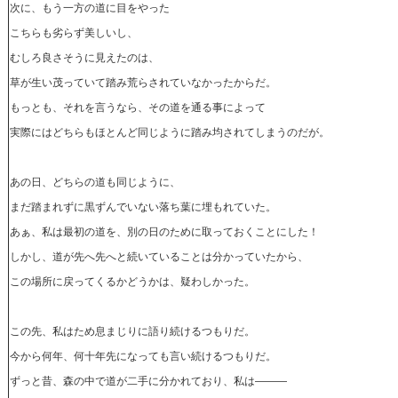
次に、もう一方の道に目をやった
こちらも劣らず美しいし、
むしろ良さそうに見えたのは、
草が生い茂っていて踏み荒らされていなかったからだ。
もっとも、それを言うなら、その道を通る事によって
実際にはどちらもほとんど同じように踏み均されてしまうのだが。
あの日、どちらの道も同じように、
まだ踏まれずに黒ずんでいない落ち葉に埋もれていた。
あぁ、私は最初の道を、別の日のために取っておくことにした！
しかし、道が先へ先へと続いていることは分かっていたから、
この場所に戻ってくるかどうかは、疑わしかった。
この先、私はため息まじりに語り続けるつもりだ。
今から何年、何十年先になっても言い続けるつもりだ。
ずっと昔、森の中で道が二手に分かれており、私は―――