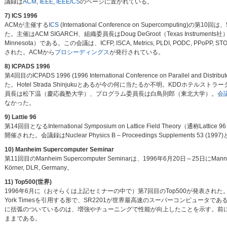
議録は
ACM
,
IEEE
,
IEEE/CS
のページに置かれている。
7) ICS 1996
ACMが主催する
ICS
(International Conference on Supercomputing)
た。主催はACM SIGARCH、組織委員長はDoug DeGroot（Texas Instruments社）
Minnesota）である。この会議は、ICFP, ISCA, Metrics, PLDI, PODC, 
された。ACMから
プロシーディングス
が発行されている。
8) ICPADS 1996
第4回目のICPADS 1996 (1996 International Conference on Parallel and
た。Hotel Strada Shinjukuとあるが今の何に当たるか不明。KDDホテ
員長は松下温（慶応義塾大学）、プログラム委員長は白鳥則郎（東北大学）。
会
なかった。
9) Lattie 96
第14回目となるInternational Symposium on Lattice Field Theory（通称La
開催された。会議録はNuclear Physics B – Proceedings Supplements 53 
10) Manheim Supercomputer Seminar
第11回目のManheim Supercomputer Seminarは、1996年6月20日～25日
Körner, DLR, Germany。
11) Top500(世界)
1996年6月に（おそらくは上記セミナーの中で）第7回目のTop500が発表された
York Timesを引用する形で、SR2201が世界最高速のスーパーコンピュータ
に括弧のついているのは、増強やチューニングで性能が向上したことを示す。前に述
ままである。