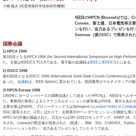
小柳 義夫 (高度情報科学技術研究機構)
4回目のHPCN (Brussels)で
Convex、富士通、日本電気等
ンを行い、迫力あるプレゼンを行った。Ma
Seminar（後のISC）で発表され
国際会議
1) HPCA 1996
第2回目となるHPCA 1996 (he Second International Symposium on High-
た。主催はIEEE/CS TCCAである。電子版の会議録は
IEEE
と
IEEE/CS
とにある。
2) ISSCC 1996
第43回目となるISSCC 1996 (International Solid-State Circuits Confe
あった。
会議録
は、IEEE Xploreに置かれている。黒田隆男がマルチメディアの
3) HPCN Europe 1996
1993年にヨーロッパベースの国際会議として始まったHPCNは、4回目をベルギーのBr
た。事務局の発表によるとテクニカルセッションの参加者は450名、展示をあわせ
企業出展は約40件。プロシーディングスはSpringerから
Lecture Notes in Comput
SGIに吸収された（2月）ばかりで、企業展示やベンダーセッションが微妙な感じだった
HPF1.0の評価が議論された。日立からはSR-2201のモックアップ、HARP-1
示され、Linpackの暫定値が発表された（既述）。IBM、SGI、CONVEX、Fuj
ストレーションを行い、迫力あるプレゼンをしていたそうである。