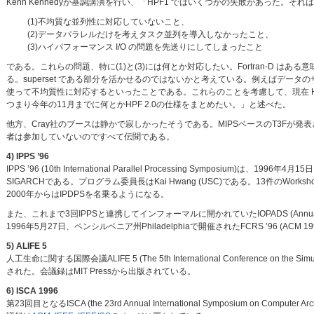
Kenn Kennedyが基調講演を行い、「HPF1 ではいくつかの失敗があった。それ
(1)不均質な並列性に対応していないこと、
(2)データパラレルだけを考えタスク並列を導入しなかったこと、
(3)ハイパフォーマンス I/O の問題を先送りにしてしまったこと
である。これらの問題、特に(1)と(3)には何とか対応したい。Fortran-D はある意味で HP
る。superset である部分を活かせるのではないかと考えている。例えばデー
使って不均質性に対応するといったことである。これらのことを考慮して、現在 HPFF2 
つまり今年の11月までに何とかHPF 2.0の仕様をまとめたい。」と述べた。
他方、Cray社のブースは静かで寂しかったそうである。MIPSベースのT3Fが
者は参加していないのですべて伝聞である。
4) IPPS ’96
IPPS ’96 (10th International Parallel Processing Symposium)は、
SIGARCHである。プログラム委員長はKai Hwang (USC)である。13件のWorks
2000年からはIPDPSを名乗るようになる。
また、これまで3回IPPSと連携してインフォーマルに開かれていたIOPADS (Annual Worksho
1996年5月27日、ペンシルベニア州Philadelphiaで開催されたFCRS ’96 (ACM 1996 
5) ALIFE 5
人工生命に関する国際会議ALIFE 5 (The 5th International Conference on the 
された。会議録はMIT Pressから出版されている。
6) ISCA 1996
第23回目となるISCA (the 23rd Annual International Symposium on Co