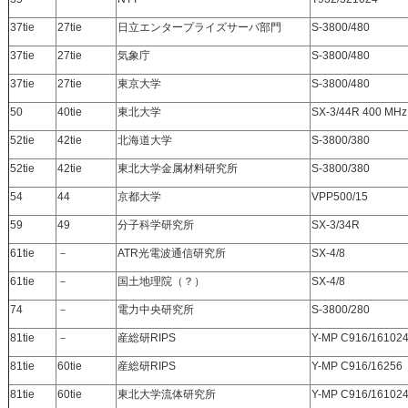
37tie
27tie
日立エンタープライズサーバ部門
S-3800/480
37tie
27tie
気象庁
S-3800/480
37tie
27tie
東京大学
S-3800/480
50
40tie
東北大学
SX-3/44R 400 MHz
52tie
42tie
北海道大学
S-3800/380
52tie
42tie
東北大学金属材料研究所
S-3800/380
54
44
京都大学
VPP500/15
59
49
分子科学研究所
SX-3/34R
61tie
－
ATR光電波通信研究所
SX-4/8
61tie
－
国土地理院（？）
SX-4/8
74
－
電力中央研究所
S-3800/280
81tie
－
産総研RIPS
Y-MP C916/16102
81tie
60tie
産総研RIPS
Y-MP C916/16256
81tie
60tie
東北大学流体研究所
Y-MP C916/16102