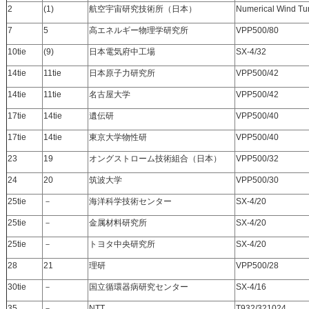
2
(1)
航空宇宙研究技術所（日本）
Numerical Wind Tu
7
5
高エネルギー物理学研究所
VPP500/80
10tie
(9)
日本電気府中工場
SX-4/32
14tie
11tie
日本原子力研究所
VPP500/42
14tie
11tie
名古屋大学
VPP500/42
17tie
14tie
遺伝研
VPP500/40
17tie
14tie
東京大学物性研
VPP500/40
23
19
オングストローム技術組合（日本）
VPP500/32
24
20
筑波大学
VPP500/30
25tie
－
海洋科学技術センター
SX-4/20
25tie
－
金属材料研究所
SX-4/20
25tie
－
トヨタ中央研究所
SX-4/20
28
21
理研
VPP500/28
30tie
－
国立循環器病研究センター
SX-4/16
35
－
NTT
T932/321024