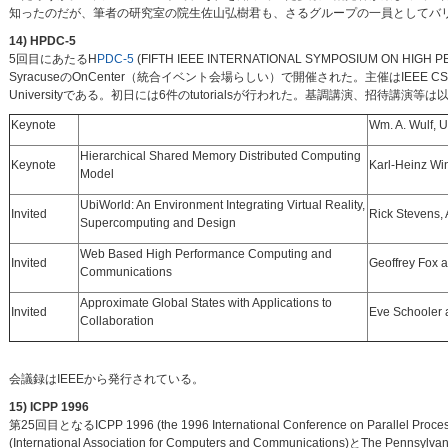
知ったのだが、筆者の研究室の院生佐山弘樹君も、さるグループの一員としてバ
14) HPDC-5
5回目にあたるH
PDC-5
(FIFTH IEEE INTERNATIONAL SYMPOSIUM ON 
SyracuseのOnCenter（統合イベント会場らしい）で開催された。主催はIEEE CSとIEEE TC 
Universityである。初日には6件のtutorialsが行われた。基調講演、招待講演等
Keynote
Wm. A. Wulf, U 
Hierarchical Shared Memory Distributed Computing
Keynote
Karl-Heinz Wi
Model
UbiWorld: An Environment Integrating Virtual Reality,
Invited
Rick Stevens,
Supercomputing and Design
Web Based High Performance Computing and
Invited
Geoffrey Fox 
Communications
Approximate Global States with Applications to
Invited
Eve Schooler 
Collaboration
会議録はIEEEから発行されている。
15) ICPP 1996
第25回目となるICPP 1996 (the 1996 International Conference on Par
(International Association for Computers and Communications)とThe Pe