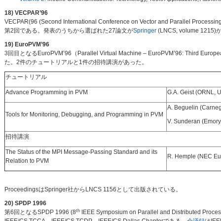
18) VECPAR’96
VECPAR(96 (Second International Conference on Vector and Paralle
第2回である。発表のうちから選ばれた27論文が
Springer
(LNCS, volume 1
19) EuroPVM’96
3回目となるEuroPVM’96（Parallel Virtual Machine – EuroPVM’96: Th
た。2件のチュートリアルと1件の招待講演があった。
チュートリアル
Advance Programming in PVM
G.A. Geist (ORNL, 
A. Beguelin (Carneg
Tools for Monitoring, Debugging, and Programming in PVM
V. Sunderan (Emory
招待講演
The Status of the MPI Message-Passing Standard and its
R. Hemple (NEC Eu
Relation to PVM
ProceedingsはSpringer社からLNCS 1156として出版されている。
20) SPDP 1996
th
第6回となるSPDP 1996 (8
IEEE Symposium on Parallel and Distri