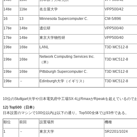
14tie
11tie
名古屋大学
VPP500/42
16
13
Minnesota Supercomputer C.
CM-5/896
17tie
14tie
遺伝研
VPP500/40
17tie
14tie
東京大学物性研
VPP500/40
19tie
16tie
LANL
T3D MC512-8
Network Computing Services Inc.
19tie
16tie
T3D MC512-8
（米）
19tie
16tie
Pittsburgh Supercomputer C.
T3D MC512-8
19tie
－
Edinburgh大学（イギリス）
T3D MC512-8
10位のStuttgart大学や日本電気府中工場SX-4はRmaxがRpeakを超えている
12) Top500（日本）
日本設置のマシンで100位以内は以下の通り。Top500全体では93件である。
順位
前回
設置場所
機種
1
－
東京大学
SR2201/1024