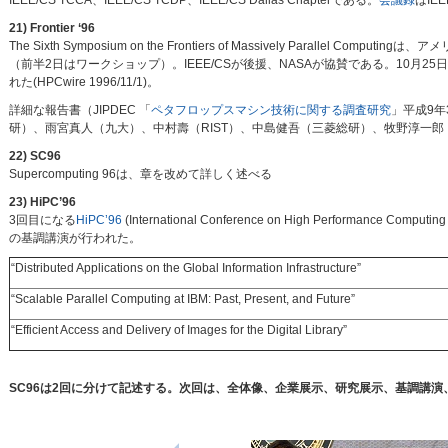
IEEE/CS TCCA、IEEE/CS TCDP、IEEE/CS Dallas Chapterである。
会議録
はIE
21) Frontier ‘96
The Sixth Symposium on the Frontiers of Massively Parallel Com
（前半2日はワークショップ）。IEEE/CSが後援、NASAが協賛である。10月25日にア
れた(HPCwire 1996/11/1)。
詳細な報告書（JIPDEC 「
ペタフロップスマシン技術に関する調査研究
」平成9年
研）、雨宮真人（九大）、中村壽（RIST）、中島健吾（三菱総研）、牧野淳一郎
22) SC96
Supercomputing 96は、章を改めて詳しく述べる
23) HiPC’96
3回目になる
HiPC’96
(International Conference on High Performance 
の基調講演が行われた。
“Distributed Applications on the Global Information Infrastructure”
“Scalable Parallel Computing at IBM: Past, Present, and Future”
“Efficient Access and Delivery of Images for the Digital Library”
SC96は2回に分けて記述する。次回は、全体像、企業展示、研究展示、基調講演、Ple