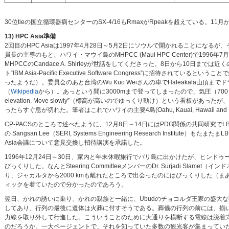
30位tieの国立循環器病センターのSX-4/16もRmaxがRpeakを超えている。11月
13) HPC Asia準備
2回目のHPC Asiaは1997年4月28日～5月2日にソウルで開かれることになるが、そのStee
員長の主導のもと、ハワイ・マウイ島のMHPCC (Maui HPC Center)で1996
MHPCCのCandace A. Shirleyが世話をしてくださった。8日から10日まで
ト“IBM Asia-Pacific Executive Software Congress”に招待されて
ったようだ）。委員会のあと台湾のWu Kuo Weiさんの車でHaleakalā山頂
（
Wikipedia
から）。あっという間に3000mまで登ってしまったので、気圧（700 h
elevation. Move slowly”（標高が高いのでゆっくり動け）という看板が
ったらすぐ息が切れた。筆者はこれでハワイの主要4島(Oahu, Kauai, Hawaii an
CP-PACSのところで述べたように、12月8日～14日にはPDG関係の共同研究でLBN
の Sangsan Lee（SERI, Systems Engineering Research Institute）
Asia会議について意見交換し招待講演を承諾した。
1996年12月24日～30日、家内と年末休暇旅行でバリ島に出かけたが、ヒンドゥー教のTa
びっくりした。なんとSteering CommitteeメンバーのDr. Surjadi 
り、ジャカルタから2000 kmも離れたところで出会ったのにはびっくりした（まあ観光
ィックを着ていたので分かったのであろう。
翌日、かれの誘いに乗り、かれの親族と一緒に、Ubudのチョコルダ王家の盛大
してあり、行列の最後に遺体は火葬に付すそうである。葬儀の行列の前には、揃い
力線を取り外して行進した。こういうことのために大通りを横断する電線は脱着
のだろうか。一大ページェントで、それを知っていた多数の観光客が集まっていた