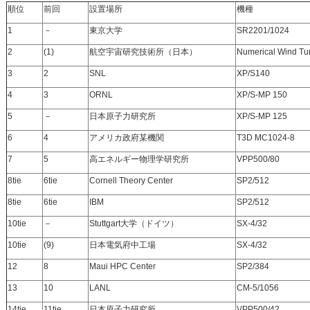
順位
前回
設置場所
機種
1
－
東京大学
SR2201/1024
2
(1)
航空宇宙研究技術所（日本）
Numerical Wind Tu
3
2
SNL
XP/S140
4
3
ORNL
XP/S-MP 150
5
－
日本原子力研究所
XP/S-MP 125
6
4
アメリカ政府某機関
T3D MC1024-8
7
5
高エネルギー物理学研究所
VPP500/80
8tie
6tie
Cornell Theory Center
SP2/512
8tie
6tie
IBM
SP2/512
10tie
－
Stuttgart大学（ドイツ）
SX-4/32
10tie
(9)
日本電気府中工場
SX-4/32
12
8
Maui HPC Center
SP2/384
13
10
LANL
CM-5/1056
14tie
11tie
日本原子力研究所
VPP500/42