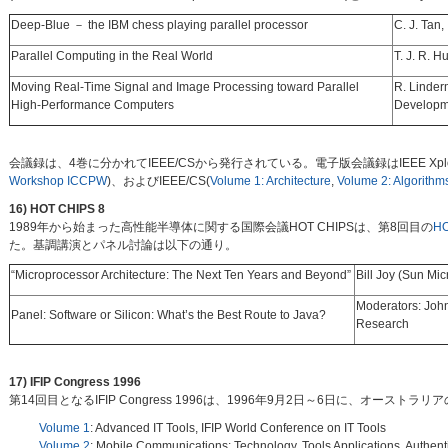
Deep-Blue － the IBM chess playing parallel processor
C. J. Tan,
Parallel Computing in the Real World
T. J. R. H
Moving Real-Time Signal and Image Processing toward Parallel
R. Linde
High-Performance Computers
Developm
会議録は、4巻に分かれてIEEE/CSから発行されている。電子版会議録はIEEE Xplor
Workshop ICCPW
)、およびIEEE/CS(
Volume 1: Architecture
,
Volume 2: Algorithms
16) HOT CHIPS 8
1989年から始まった高性能半導体に関する国際会議HOT CHIPSは、第8回目の
HO
た。基調講演とパネル討論は以下の通り。
“Microprocessor Architecture: The Next Ten Years and Beyond”
Bill Joy (Sun Mi
Moderators: John
Panel: Software or Silicon: What’s the Best Route to Java?
Research
17) IFIP Congress 1996
第14回目となるIFIP Congress 1996は、1996年9月2日～6日に、オーストラ
Volume 1
: Advanced IT Tools, IFIP World Conference on IT Tools
Volume 2
: Mobile Communications: Technology, Tools Applications, Authent