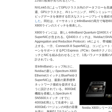
22倍の改善が見られるという。
NVLink5.0によってGPUクラスタ内のデータフローを高速
週、GPUクラスタと、AIトレーニング、HPCシミュレ
ビッグデータを保持する巨大なストレージアレイを接続
した
。同社は、イーサネットとInfiniBandの両方で毎秒
X800ラインのスイッチを発表した。
X800ラインには、新しいInfiniBand Quantum Q3400スイッ
SuperNICが含まれる。Q3400スイッチは、NvidiaのSHARP（Sc
Aggregation and Reduction Protocol）v4に
上する。一方、ConnectX-8 SuperNICは、コンピュ
ーンをサポートするPCI Express（PCIe）Gen6テ
ッチとNICを組み合わせることで、1兆パラメータ規模の
計されている。
非InfiniBandショップ向けに、
Nvidiaの新しいSpectrum-X800
EthernetスイッチとBlueField-3
SuperNICは、最新の業界標準
ネットワーク接続を提供するよ
うに設計されている。800GbE
機能を搭載したSpectrum-X
SN5600スイッチ（すでに
400GbE用として生産中）は、
400GbEバージョンの4倍の容量
Nvidia X800シ
を誇り、毎秒51.2テラビットの