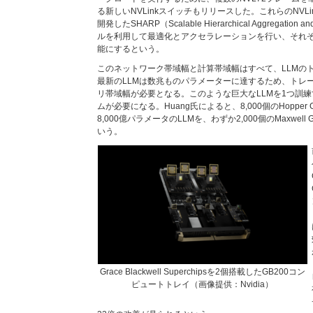
る新しいNVLinkスイッチもリリースした。これらのNVL
開発したSHARP（Scalable Hierarchical Aggregation a
ルを利用して最適化とアクセラレーションを行い、それぞれ1
能にするという。
このネットワーク帯域幅と計算帯域幅はすべて、LLMの
最新のLLMは数兆ものパラメーターに達するため、トレ
リ帯域幅が必要となる。このような巨大なLLMを1つ訓練
ムが必要になる。Huang氏によると、8,000個のHopper
8,000億パラメータのLLMを、わずか2,000個のMaxwe
いう。
Grace Blackwell Superchipsを2個搭載したGB200コン
ピュートトレイ（画像提供：Nvidia）