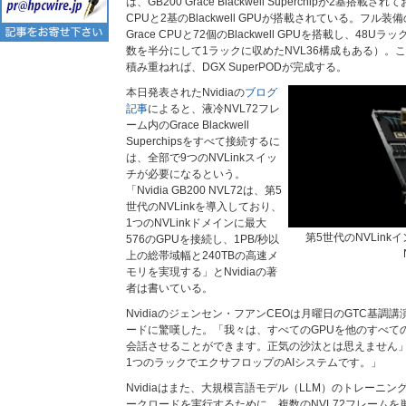
は、GB200 Grace Blackwell Superchipが2基搭
CPUと2基のBlackwell GPUが搭載されている。フル装
Grace CPUと72個のBlackwell GPUを搭載し、48
数を半分にして1ラックに収めたNVL36構成もある）。こ
積み重ねれば、DGX SuperPODが完成する。
本日発表されたNvidiaの
ブログ
記事
によると、液冷NVL72フレ
ーム内のGrace Blackwell
Superchipsをすべて接続するに
は、全部で9つのNVLinkスイッ
チが必要になるという。
「Nvidia GB200 NVL72は、第5
世代のNVLinkを導入しており、
1つのNVLinkドメインに最大
第5世代のNVLin
576のGPUを接続し、1PB/秒以
上の総帯域幅と240TBの高速メ
モリを実現する」とNvidiaの著
者は書いている。
Nvidiaのジェンセン・フアンCEOは月曜日のGTC基
ードに驚嘆した。「我々は、すべてのGPUを他のすべて
会話させることができます。正気の沙汰とは思えません
1つのラックでエクサフロップのAIシステムです。」
Nvidiaはまた、大規模言語モデル（LLM）のトレーニン
ークロードを実行するために、複数のNVL72フレーム