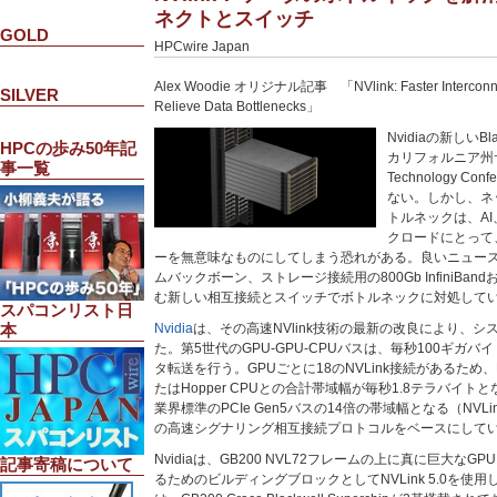
ネクトとスイッチ
GOLD
HPCwire Japan
Alex Woodie オリジナル記事 「NVlink: Faster Interconnect
SILVER
Relieve Data Bottlenecks」
Nvidiaの新しいB
HPCの歩み50年記
カリフォルニア州
事一覧
Technology C
ない。しかし、ネ
トルネックは、A
クロードにとって
ーを無意味なものにしてしまう恐れがある。良いニュースは、Nv
ムバックボーン、ストレージ接続用の800Gb InfiniB
む新しい相互接続とスイッチでボトルネックに対処して
スパコンリスト日
Nvidia
は、その高速NVlink技術の最新の改良により、
本
た。第5世代のGPU-GPU-CPUバスは、毎秒100ギガ
タ転送を行う。GPUごとに18のNVLink接続があるため、Bla
たはHopper CPUとの合計帯域幅が毎秒1.8テラバイトとなり
業界標準のPCIe Gen5バスの14倍の帯域幅となる（NVLin
の高速シグナリング相互接続プロトコルをベースにして
Nvidiaは、GB200 NVL72フレームの上に真に巨大な
記事寄稿について
るためのビルディングブロックとしてNVLink 5.0を使用