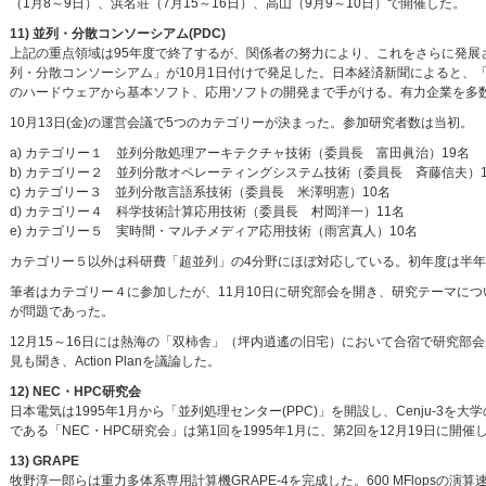
（1月8～9日）、浜名荘（7月15～16日）、高山（9月9～10日）で開催した。
11) 並列・分散コンソーシアム(PDC)
上記の重点領域は95年度で終了するが、関係者の努力により、これをさらに発展
列・分散コンソーシアム」が10月1日付けで発足した。日本経済新聞によると、「
のハードウェアから基本ソフト、応用ソフトの開発まで手がける。有力企業を多
10月13日(金)の運営会議で5つのカテゴリーが決まった。参加研究者数は当初。
a) カテゴリー１ 並列分散処理アーキテクチャ技術（委員長 富田眞治）19名
b) カテゴリー２ 並列分散オペレーティングシステム技術（委員長 斉藤信夫）1
c) カテゴリー３ 並列分散言語系技術（委員長 米澤明憲）10名
d) カテゴリー４ 科学技術計算応用技術（委員長 村岡洋一）11名
e) カテゴリー５ 実時間・マルチメディア応用技術（雨宮真人）10名
カテゴリー５以外は科研費「超並列」の4分野にほぼ対応している。初年度は半
筆者はカテゴリー４に参加したが、11月10日に研究部会を開き、研究テーマに
が問題であった。
12月15～16日には熱海の「双柿舎」（坪内逍遙の旧宅）において合宿で研究部
見も聞き、Action Planを議論した。
12) NEC・HPC研究会
日本電気は1995年1月から「並列処理センター(PPC)」を開設し、Cenju-
である「NEC・HPC研究会」は第1回を1995年1月に、第2回を12月19日に
13) GRAPE
牧野淳一郎らは重力多体系専用計算機GRAPE-4を完成した。600 MFlopsの演算速度をもつHA