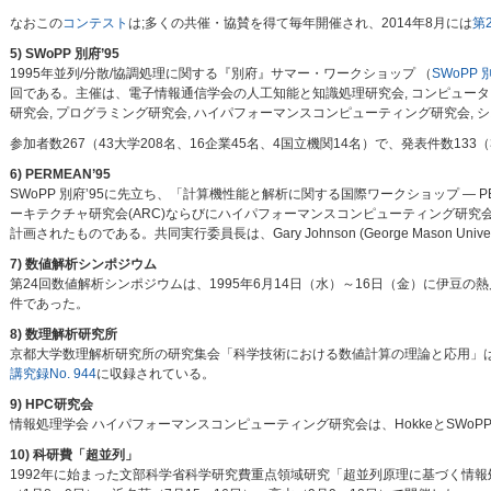
なおこの
コンテスト
は;多くの共催・協賛を得て毎年開催され、2014年8月には
第
5) SWoPP 別府’95
1995年並列/分散/協調処理に関する『別府』サマー・ワークショップ （
SWoPP 
回である。主催は、電子情報通信学会の人工知能と知識処理研究会, コンピュー
研究会, プログラミング研究会, ハイパフォーマンスコンピューティング研究会,
参加者数267（43大学208名、16企業45名、4国立機関14名）で、発表件数13
6) PERMEAN’95
SWoPP 別府’95に先立ち、「計算機性能と解析に関する国際ワークショップ — P
ーキテクチャ研究会(ARC)ならびにハイパフォーマンスコンピューティング研究会(HPC)である。これ
計画されたものである。共同実行委員長は、Gary Johnson (George Mason Un
7) 数値解析シンポジウム
第24回数値解析シンポジウムは、1995年6月14日（水）～16日（金）に伊豆
件であった。
8) 数理解析研究所
京都大学数理解析研究所の研究集会「科学技術における数値計算の理論と応用」は、
講究録No. 944
に収録されている。
9) HPC研究会
情報処理学会 ハイパフォーマンスコンピューティング研究会は、HokkeとSWo
10) 科研費「超並列」
1992年に始まった文部科学省科学研究費重点領域研究「超並列原理に基づく情