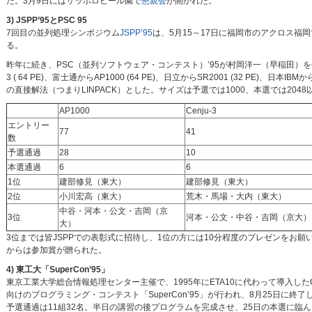
た。3月9日にはサッポロビール園で
懇親会
が開かれた。
3) JSPP’95とPSC 95
7回目の並列処理シンポジウム
JSPP’95
は、5月15～17日に福岡市のアクロス
る。
昨年に続き、PSC（並列ソフトウェア・コンテスト）’95が村岡洋一（早稲田）を委
3 ( 64 PE)、富士通からAP1000 (64 PE)、日立からSR2001 (32 PE
の直接解法（つまりLINPACK）とした。サイズは予選では1000、本選では20
AP1000
Cenju-3
エントリー
77
41
数
予選通過
28
10
本選通過
6
6
1位
建部修見（東大）
建部修見（東大）
2位
小川宏高（東大）
荒木・馬場・大内（東大）
中谷・河本・公文・吉岡（京
3位
河本・公文・中谷・吉岡（京大）
大）
3位までは皆JSPPでの表彰式に招待し、1位の方には10分程度のプレゼンをお
からは参加賞が贈られた。
4) 東工大「SuperCon’95」
東京工業大学総合情報処理センター主催で、1995年にETA10に代わって導入したCrayのスー
向けのプログラミング・コンテスト「SuperCon’95」が行われ、8月25日に
予選通過は11組32名。半日の講習の後プログラムを完成させ、25日の本選に臨ん