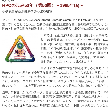
8月 3, 2015
HPCの歩み50年（第50回）－1995年(a)－
小柳 義夫 (高度情報科学技術研究機構)
アメリカのDOEはASCI (Accelerated Strategic Computing Initia
置していくことになった。当初の目的は国防上重要な核兵器の維持管理のために
問的・社会的な問題を解決すること自体に重点が移り、2004年にASC (Advanced Simula
日本では、西は阪神淡路大震災、東はオウム事件で混
災、2/8野茂英雄、ドジャーズとマイナー契約（5/1
長官狙撃、4/9統一地方選、青島都知事、横山大阪府
刺殺、5/16麻原彰晃逮捕、5/16東京都庁小包爆弾
ート崩壊、死者500人以上、7/30官官接待、報道され
の爆弾犯ユナボマーが要求した文書を、New York Ti
漏れ事故、など。いよいよ世紀末か！？
筆者はオウム事件に大きな関心を寄せると同時に、
教的なるものへ差別的で冷笑的な報道が満ちあふれていたからである。同時に、
態度をとっていたことにも腹を立てていた。なぜなら、オウムに対する批判の多
こに、金曜夜、フジテレビの『報道2001』のスタッフから電話があり、「明後
来ないこと、オウムを直接のテーマにしないことを確かめた上、怖いもの見たさ
当時、竹村健一がコメンテータ、男性司会は黒岩祐治（現神奈川県知事）で、そ
ゅん」の創始者高安龍泉総主、日蓮宗現代宗教研究所の所員（名前は忘れた）、
った。なんでこういう人に声を掛けたのかは分からない。大学関係者としては國
いそうな触れ込みであった。1時間ほど生出演したが、不慣れもあり言いたいこ