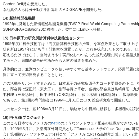
Gordon Bell賞を受賞した。
泰地真弘人らは分子動力学計算用のMD-GRAPEを開発した。
14) 新情報開発機構
1992年に発足した新情報処理開発機構(RWCP, Real World Computing Pa
SUNのSPARCstation20に移植した。翌年にはLinuxへ移植。
15) 日本原子力研究所計算科学技術推進センター
1995年度に科学技術庁は「高度計算科学技術の推進」を重点政策として取り上
研究所は1957年にいち早く計算室を設置したが、これを拡充したものである。
応えるだけではなく、当時ようやく実用化しつつあった並列処理に関する基盤技
であった。民間の総合研究所からも人材の派遣を求めた。
具体的には、並列コンピュータを使いやすくする基本ソフトウェア、応用問題に
側に立って技術開発することとした。
この活動をサポートするために、日本原子力研究所原子力コード委員会の下に、
た。部会長は森正武（東大工）、副部会長は筆者、当初の部会員は島崎眞昭（九
中村理（三菱総研）、田中正明（CRC総研）、佐々木誠（日本総研）、飯塚幹夫
であった。第1回の専門部会は1996年1月31日にCRC総合研究所で開催した。
このセンターは、翌1996年3月11日に、駒込から中目黒に移転し、多機種の並
16) PHASEプロジェクト
このころ日本でもアメリカの
netlib
のようなソフトウェア配布の組織ができないも
月～1995年3月に、文部省在外研究員としてTennessee大学のJack Dongar
会）第4回WS・ソフトウェア分科会で「アメリカにおける高性能計算」という