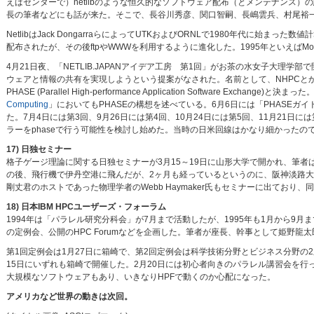
えばセンターで）netlibのような恒久的なソフトウェア配布（とメンテナンス
長の筆者などにも話が来た。そこで、長谷川秀彦、関口智嗣、長嶋雲兵、村尾裕
NetlibはJack DongarraらによってUTKおよびORNLで1980年代に始ま
配布されたが、その後ftpやWWWを利用するように進化した。1995年といえばMos
4月21日夜、「NETLIB.JAPANアイデア工房 第1回」がお茶の水女子大理学部で
ウェアと情報の共有を実現しようという提案がなされた。名前として、NHPCとかHP
PHASE (Parallel High-performance Application Software Exc
Computing
」においてもPHASEの構想を述べている。6月6日には「PHASEガ
た。7月4日には第3回、9月26日には第4回、10月24日には第5回、11月21日には第5回
ラーをphaseで行う可能性を検討し始めた。当時の日米回線はかなり細かった
17) 日独セミナー
格子ゲージ理論に関する日独セミナーが3月15～19日に山形大学で開かれ、筆者は”Future Trend
の後、飛行機で伊丹空港に飛んだが、2ヶ月も経っているというのに、阪神淡路大地
剛丈君のホストであった物理学者のWebb Haymaker氏もセミナーに出てお
18) 日本IBM HPCユーザーズ・フォーラム
1994年は「パラレル研究分科会」が7月まで活動したが、1995年も1月から9
の定例会、公開のHPC Forumなどを企画した。筆者が座長、幹事として姫野龍
第1回定例会は1月27日に箱崎で、第2回定例会は科学技術分野とビジネス分野の2
15日にいずれも箱崎で開催した。2月20日には初心者向きのパラレル講習会を行
大規模なソフトウェアもあり、いきなりHPFで動くのか心配になった。
アメリカなど世界の動きは次回。