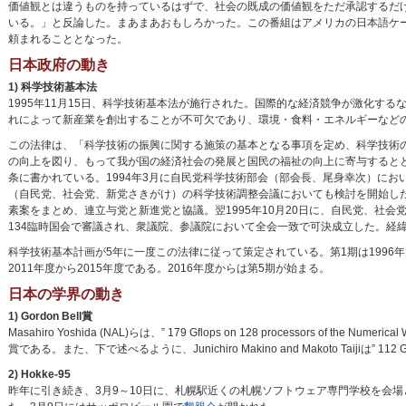
価値観とは違うものを持っているはずで、社会の既成の価値観をただ承認するだ
いる。」と反論した。まあまあおもしろかった。この番組はアメリカの日本語ケ
頼まれることとなった。
日本政府の動き
1) 科学技術基本法
1995年11月15日、科学技術基本法が施行された。国際的な経済競争が激化す
れによって新産業を創出することが不可欠であり、環境・食料・エネルギーなど
この法律は、「科学技術の振興に関する施策の基本となる事項を定め、科学技術
の向上を図り、もって我が国の経済社会の発展と国民の福祉の向上に寄与すると
条に書かれている。1994年3月に自民党科学技術部会（部会長、尾身幸次）に
（自民党、社会党、新党さきがけ）の科学技術調整会議においても検討を開始し
素案をまとめ、連立与党と新進党と協議。翌1995年10月20日に、自民党、社
134臨時国会で審議され、衆議院、参議院において全会一致で可決成立した。経
科学技術基本計画が5年に一度この法律に従って策定されている。第1期は1996年度から
2011年度から2015年度である。2016年度からは第5期が始まる。
日本の学界の動き
1) Gordon Bell賞
Masahiro Yoshida (NAL)らは、” 179 Gflops on 128 processors of the 
賞である。また、下で述べるように、Junichiro Makino and Makoto Taijiは” 112 Gf
2) Hokke-95
昨年に引き続き、3月9～10日に、札幌駅近くの札幌ソフトウェア専門学校を会場と