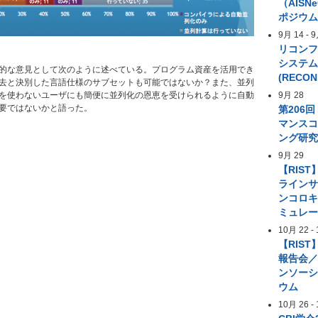
（AIS
ポジウ
9月 14
-
9
リコン
システ
的な意見として次のように述べている。プログラム資産を活用でき
(RECON
去と決別した言語仕様のサブセットも可能ではないか？また、並列
を使わないユーザにも簡便に並列化の恩恵を受けられるように自動
9月 28
要ではないかと語った。
第206
マンス
ング研
9月 29
【RIST
ライン
ンコロ
ミュレ
10月 22
-
【RIST
報告会／
ンソー
ウム
10月 26
-