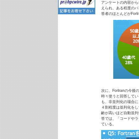
アンケートの内容から考
えられ、ある程度のバ
答者のほとんどがFor
次に、Fortranの
時々使うと回答してい
も、非並列化の場合にも
４割程度は並列化をして
齢が高いほど自動並列化
答では、「コードやラ
ている。