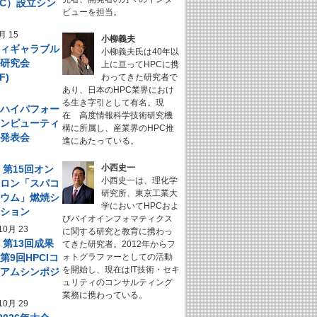
NeC）設立シン
ビューを担当。
ム
月 15
小柳義夫
フィギャラブル
小柳義夫氏は40年以
ム研究会
上に亘ってHPCに携
F)
わってきた研究者で
あり、日本のHPC業界におけ
る生き字引として有名。現
回 ハイパフォー
在 高度情報科学技術研究機
コンピューティ
構に所属し、産業界のHPC推
究発表会
進にあたっている。
小西史一
】第15回オン
小西史一は、理化学
サロン「スパコ
研究所、東京工業大
キウム」燃焼シ
学においてHPCおよ
ーション
びバイオインフォマティクス
10月 23
に関する研究と教育に携わっ
】第13回成果
てきた研究者。2012年からフ
第9回HPCIコ
ォトグラファーとしての活動
を開始し、現在はIT技術・セキ
シアムシンポジ
ュリティのコンサルティング
業務に携わっている。
10月 29