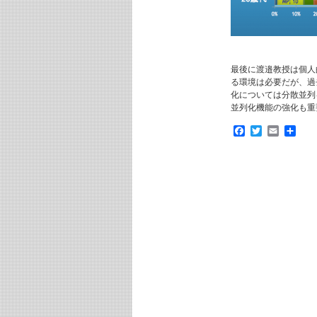
最後に渡邉教授は個人
る環境は必要だが、過
化については分散並列
並列化機能の強化も重
Facebook
Twitter
Email
共
有