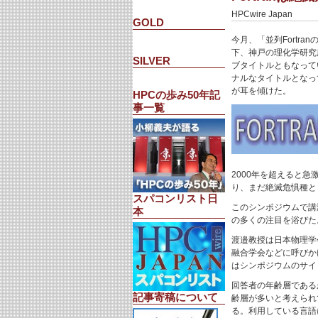
HPCwire Japan
GOLD
今月、「並列Fortr
下、神戸の理化学研究
SILVER
ブタイトルともなってい
ナルなタイトルとなって
が耳を傾けた。
HPCの歩み50年記
事一覧
2000年を超えると
り、まだ絶滅危惧種と
スパコンリスト日
このシンポジウムで講
本
の多くの注目を浴びた。
渡邉教授は日本物理学会
融合学会などに呼びか
はシンポジウムのサイ
回答者の年齢層であるが
記事寄稿について
齢層が多いと考えられ
る。利用している言語