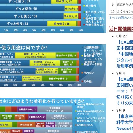
9
東京科学大
10
さくらイン
すべての国内スパ
近日開催国
8月 27
【CAE
回中四国
『中国
ジタル
活用事
9月 4
【CAE
回関西C
ーマ：「
切り拓
くりの
9月 9
【東京
科学大学 A
Nexus