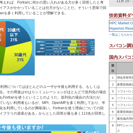
11月 15
-
えれば、Fortranに何かの思い入れがある方が多く回答したと考
イアスがかかっていることは仕方がないことだ。そういう意味で回
tranを多く利用していることが理解できる。
技術資料ダ
HPC Market U
Hyperion Res
一覧はこちらから
スパコン調
国内スパコン
順
位
1
理化学研究
2
産業技術総
今後の利用についてはほとんどのユーザが今後も利用する、もしくは
3
ソフトバン
る。その用途はやはりシミュレーションがほとんどで並列化の場合
Fortranを使うということのようだ。並列化の場合の方法だが、
4
ソフトバン
いない利用者もいるが、MPI、OpenMPを多く利用しており、年
5
ソフトバン
を利用しているのが興味深い。Fortranを使う理由についての回
6
産業技術総
イブラリの資産がある」からとした回答が最も多く113名が回答し
7
最先端共同
8
FPTジャ
ス