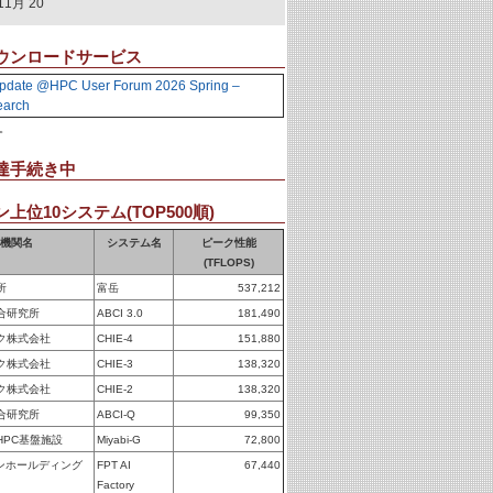
11月 20
ウンロードサービス
pdate @HPC User Forum 2026 Spring –
earch
。
達手続き中
上位10システム(TOP500順)
機関名
システム名
ピーク性能
(TFLOPS)
所
富岳
537,212
合研究所
ABCI 3.0
181,490
ク株式会社
CHIE-4
151,880
ク株式会社
CHIE-3
138,320
ク株式会社
CHIE-2
138,320
合研究所
ABCI-Q
99,350
HPC基盤施設
Miyabi-G
72,800
パンホールディング
FPT AI
67,440
Factory