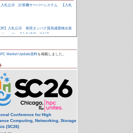
】入札公示 計算機サーバーシステム 【入札
】
究所】入札公示 発現タンパク質高感度検出装
ピュータ 【入札締切：9/16】
力研究開発機構】資料招請 ＧＰＵ計算機シス
HPC Market Update資料
を掲載しました。
9/1】
ト
力研究開発機構】入札公示 炉心損傷解析用ク
の購入 【入札締切：9/29】
】落札公示 人工知能用計算ノード 【株式会
,988,000円
ional Conference for High
ance Computing, Networking, Storage
sis (SC26)