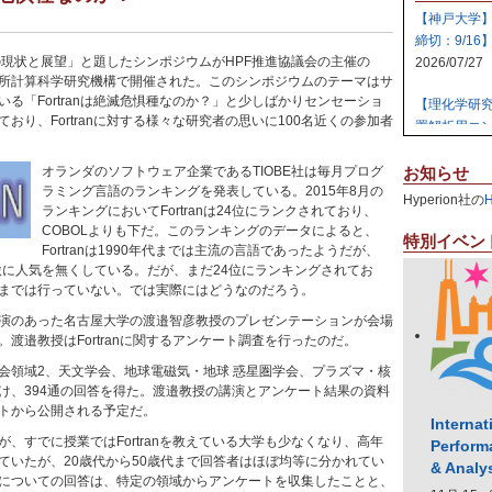
【神戸大学
締切：9/16
anの現状と展望」と題したシンポジウムがHPF推進協議会の主催の
2026/07/27
所計算科学研究機構で開催された。このシンポジウムのテーマはサ
る「Fortranは絶滅危惧種なのか？」と少しばかりセンセーショ
【理化学研
おり、Fortranに対する様々な研究者の思いに100名近くの参加者
置解析用コン
2026/07/27
オランダのソフトウェア企業であるTIOBE社は毎月プログ
お知らせ
【日本原子
ラミング言語のランキングを発表している。2015年8月の
Hyperion社の
ランキングにおいてFortranは24位にランクされており、
テム 【締切:
COBOLよりも下だ。このランキングのデータによると、
2026/07/24
特別イベン
Fortranは1990年代までは主流の言語であったようだが、
急激に人気を無くしている。だが、まだ24位にランキングされてお
【日本原子
までは行っていない。では実際にはどうなのだろう。
ラスタ計算機
2026/07/23
演のあった名古屋大学の渡邉智彦教授のプレゼンテーションが会場
渡邉教授はFortranに関するアンケート調査を行ったのだ。
【高知大学
領域2、天文学会、地球電磁気・地球 惑星圏学会、プラズマ・核
社エレパ】 31
け、394通の回答を得た。渡邉教授の講演とアンケート結果の資料
2026/07/21
トから公開される予定だ。
Internat
、すでに授業ではFortranを教えている大学も少なくなり、高年
Perform
ていたが、20歳代から50歳代まで回答者はほぼ均等に分かれてい
& Analy
についての回答は、特定の領域からアンケートを収集したことと、