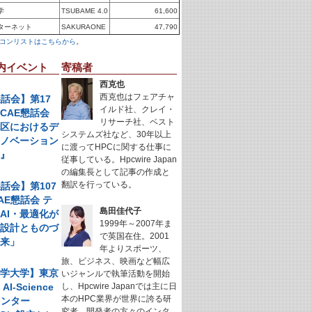
学
TSUBAME 4.0
61,600
ターネット
SAKURAONE
47,790
コンリストはこちらから
。
内イベント
寄稿者
西克也
西克也はフェアチャ
懇話会】第17
イルド社、クレイ・
CAE懇話会
リサーチ社、ベスト
地区におけるデ
システムズ社など、30年以上
イノベーション
に渡ってHPCに関する仕事に
例』
従事している。Hpcwire Japan
の編集長として記事の作成と
翻訳を行っている。
懇話会】第107
AE懇話会 テ
島田佳代子
AI・最適化が
1999年～2007年ま
く設計とものづ
で英国在住。2001
未来」
年よりスポーツ、
旅、ビジネス、映画など幅広
科学大学】東京
いジャンルで執筆活動を開始
I-Science
し、Hpcwire Japanでは主に日
本のHPC業界が世界に誇る研
センター
究者、開発者の方々のインタ