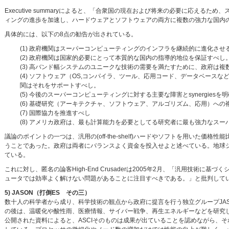
Executive summaryによると、「合衆国の現在および将来の必要に応え
ィングの進歩を加速し、ハードウェアとソフトウェアの両方に複数の強力な国内
具体的には、以下の8点の勧告が出されている。
(1) 政府機関はスーパーコンピューティングのインフラを継続的に進化させ
(2) 政府機関は国家的必要にとって本質的な国内の指導的地位を保証すべし
(3) 高バンド幅システムのユニークな技術の需要を満たすために、政府は
(4) ソフトウェア（OS,コンパイラ、ツール、応用コード、データベー
関はそれをサポートすべし。
(5) 今後のスーパーコンピューティングに対する主要な障害とsynergi
(6) 基礎研究（アーキテクチャ、ソフトウェア、アルゴリズム、応用）へ
(7) 国際協力を推進すべし
(8) アメリカ政府は、最も計算能力を必要としてる研究者に最も強力なス
議論のポイントの一つは、汎用の(off-the-shelf)ハードやソフトを用い
うことであった。政府は両者にバランスよく資金を投入せよと述べている。地球シミュレー
ている。
これに対し、匿名の論客High-End Crusaderは2005年2月、「汎用技
ュータでは効率よく解けない問題があることに注目すべきである。」と批判して
5) JASON（打倒ES その三）
数十人の科学者から成り、科学技術の観点から政府に提言を行う独立グループJAS
の後は、温暖化や酸性雨、医療情報、サイバー戦争、再生エネルギーなどを研究している。20
公開された資料によると、ASCIそのものは成果が出ていることを認めながら、そ