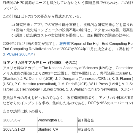
府機関のHPC資源がニーズを満たしていないという問題意識で作られた。この計
っている。
この計画は以下の3つの要点から構成されている。
a) 研究開発：アプリでの実効性能を重視し、挑戦的な研究開発などを盛り
b) 設備：最先端コンピュータの設備不足の解消と、アクセスの改善。最高
c) 調達：総合的コストや実効性能を重視した、政府機関での調達の効率化
2004年5月に計画の策定が完了し、
報告書
“Report of the High-End Computi
End Computing Revitalization Act of 2004”が2004年11月に成立する。（野村稔『
(
HPCwire 2003/4/4
)
4) アメリカ科学アカデミー（打倒ES その二）
アメリカ科学アカデミーThe National Academy of Sciences (NAS)は、Comm
メリカ政府の要請により2003年に設置し、検討を開始した。共同議長はSusan L. Graham
(Stanford), J. W. Demmel (UCB), J. J. Dongarra (Tennessee/ORNL), K. S. Flamm (Te
(USC), P. C. Messina (consultant), J. M. Perloff (UCB), W. H. Press (LANL), A. J
Tarbell, Jr. (Technology Futures Office), S. J. Wallach (Chiaro Networ
委員は自分の考えを述べるのではなく、政府機関関係者や、アメリカや日本の政
などからのインプットを求め、集約したものである。DOEやNSAのスーパーコ
会合や訪問は以下の通り。
2003/3/6-7
Washington DC
第1回会合
2003/5/21-23
Stanford, CA
第2回会合