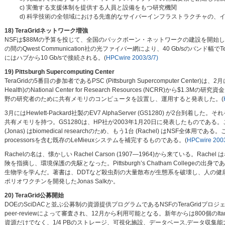
c) 実働する支援体制を提供する人員と設備をもつ研究機関
d) 科学技術の全領域における先進的なサイバーインフラストラクチャの、
18) TeraGridネットワーク増強
NSFは$88Mの予算を投じて、全国のバックボーン・ネットワークの建設を開始した。3月に
の間のQwest Communication社の光ファイバー網により、40 Gb/sのバンド幅
にはハブから10 Gb/sで接続される。(
HPCwire 2003/3/7)
19) Pittsburgh Supercomputing Center
TeraGridの5番目の参加者であるPSC (Pittsburgh Supercomputer Center)は、2月に、NIH 
Health)のNational Center for Research Resources (NCRR)から$1.3
野の研究者のために共有メモリのコンピュータを設置し、運用すると発表した。(
3月にはHewlett-Packard社製のEV7 AlphaServer (GS1280) が2台到着した。それ
共有メモリを持つ。GS1280は、HP社が2003年1月20日に発表したものであ
(Jonas) はbiomedical researchのため、もう1台 (Rachel) はNSF全体用である。
processorsを含む既存のLeMieuxシステムを補完するものである。(
HPCwire 2003
Rachelの名は、懐かしい Rachel Carson (1907—1964)から来ている。Rach
険を指摘し、環境保護の先駆となった。Pittsburgh’s Chatham Coll
生物学を学んだ。著書は、DDTなど殺虫剤の大量散布が生態系を破壊し、人の健康
ポリオワクチンを開発したJonas Salkか。
20) TeraGrid公募開始
DOEのSciDACと並ぶ公募制の資源提供プログラムであるNSFのTeraGridプロ
peer-reviewによって審査され、12月から利用可能となる。新年からは800個の
資源だけでなく、1/4 PBのストレージ、可視化施設、データベース,データ収集能力（