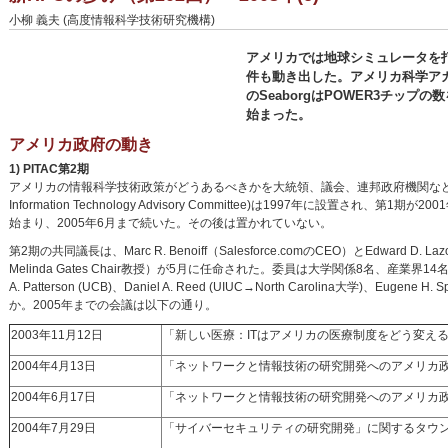
小柳 義夫 (高度情報科学技術研究機構)
アメリカでは地球シミュレータを
件も動き出した。アメリカ科学アカ
のSeaborgはPOWER3チップの
始まった。
アメリカ政府の動き
1) PITAC第2期
アメリカの情報科学技術政策がどうあるべきかを大統領、議会、連邦政府機関な
Information Technology Advisory Committee)は1997年に設置され、第1
始まり、2005年6月まで続いた。その後は置かれていない。
第2期の共同議長は、Marc R. Benoiff（Salesforce.comのCEO）とEdward D. Lazow
Melinda Gates Chair教授）が5月に任命された。委員は大学関係8名、産業界1
A. Patterson (UCB)、Daniel A. Reed (UIUC→North Carolina大学)、Eugen
か。2005年までの会議は以下の通り。
2003年11月12日
「新しい医療：ITはアメリカの医療制度をどう変え
2004年4月13日
「ネットワークと情報技術の研究開発へのアメリカ
2004年6月17日
「ネットワークと情報技術の研究開発へのアメリカ
2004年7月29日
「サイバーセキュリティの研究開発」に関するタウ