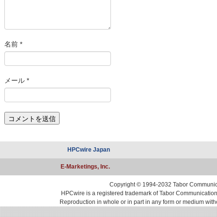
名前
*
メール
*
HPCwire Japan
E-Marketings, Inc.
Copyright © 1994-2032 Tabor Communicati
HPCwire is a registered trademark of Tabor Communications, 
Reproduction in whole or in part in any form or medium with