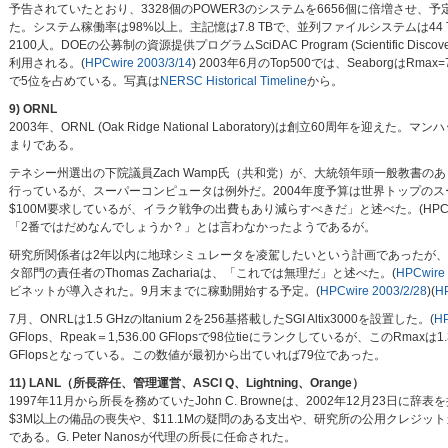
予告されていたとおり、3328個のPOWER3のシステムを6656個に倍増させ、
た。システム稼働率は98%以上。主記憶は7.8 TBで、並列ファイルシステムは44 T
2100人。DOEの公募制の資源提供プログラムSciDAC Program (Scientific Discovery 
利用される。(
HPCwire 2003/3/14
) 2003年6月のTop500では、SeaborgはRmax=730
で5位を占めている。写真は
NERSC Historical Timeline
から。
9) ORNL
2003年、ORNL (Oak Ridge National Laboratory)は創立60周年を
まりである。
テネシー州選出の下院議員Zach Wamp氏（共和党）が、大統領年頭一般教書の
行っているが、スーパーコンピュータは例外だ。2004年度予算は世界トップの
$100M要求しているが、イラク戦争の出費もあり減らすべきだ」と述べた。(HPCwire
「2番ではだめなんでしょうか？」とは言わなかったようであるが。
研究所関係者は2年以内に地球シミュレータを凌駕したいという計画であったが、
タ部門の責任者のThomas Zachariaは、「これでは無理だ」と述べた。(
HPCwire 
ビネットが導入された。9月末までに稼動開始する予定。(
HPCwire 2003/2/28
)(
HP
7月、ONRLは1.5 GHzのItanium 2を256基搭載したSGI Altix3000を設置した。(
HP
GFlops、Rpeak＝1,536.00 GFlopsで98位tieにランクしているが、このR
GFlopsとなっている。この数値が最初から出ていれば79位であった。
11) LANL（所長辞任、管理運営、ASCI Q、Lightning、Orange）
1997年11月から所長を務めていたJohn C. Browneは、2002年12月23日に辞
$3M以上の備品の喪失や、$11.1Mの疑問のある支出や、研究所の公用クレジ
である。G. Peter Nanosが代理の所長に任命された。