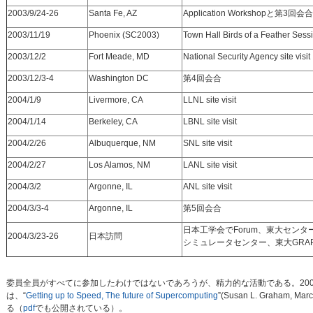
2003/9/24-26
Santa Fe, AZ
Application Workshopと第3回会合
2003/11/19
Phoenix (SC2003)
Town Hall Birds of a Feather Sess
2003/12/2
Fort Meade, MD
National Security Agency site visit
2003/12/3-4
Washington DC
第4回会合
2004/1/9
Livermore, CA
LLNL site visit
2004/1/14
Berkeley, CA
LBNL site visit
2004/2/26
Albuquerque, NM
SNL site visit
2004/2/27
Los Alamos, NM
LANL site visit
2004/3/2
Argonne, IL
ANL site visit
2004/3/3-4
Argonne, IL
第5回会合
日本工学会でForum、東大センタ
2004/3/23-26
日本訪問
シミュレータセンター、東大GRA
委員全員がすべてに参加したわけではないであろうが、精力的な活動である。2003
は、“
Getting up to Speed, The future of Supercomputing
”(Susan L. Graham, Ma
る（
pdf
でも公開されている）。