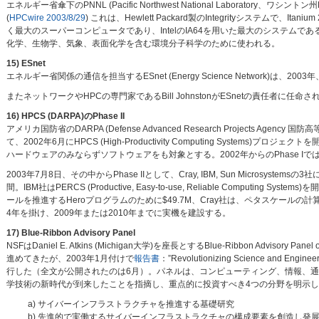
エネルギー省傘下のPNNL (Pacific Northwest National Laborat
(
HPCwire 2003/8/29
) これは、Hewlett Packard製のIntegrityシステムで、It
く最大のスーパーコンピュータであり、IntelのIA64を用いた最大のシステムである。2003年
化学、生物学、気象、表面化学を含む環境分子科学のために使われる。
15) ESnet
エネルギー省関係の通信を担当するESnet (Energy Science Network)は、2003
またネットワークやHPCの専門家であるBill JohnstonがESnetの責任者に任命さ
16) HPCS (DARPA)のPhase II
アメリカ国防省のDARPA (Defense Advanced Research Project
て、2002年6月にHPCS (High-Productivity Computing Sys
ハードウェアのみならずソフトウェアをも対象とする。2002年からのPhase IではI
2003年7月8日、その中からPhase IIとして、Cray, IBM, Sun Micros
間。IBM社はPERCS (Productive, Easy-to-use, Reliable Computi
ールを推進するHeroプログラムのために$49.7M、Cray社は、ペタスケールの計算に
4年を掛け、2009年または2010年までに実機を建設する。
17) Blue-Ribbon Advisory Panel
NSFはDaniel E. Atkins (Michigan大学)を座長とするBlue-Ribbon Advisory Panel
進めてきたが、2003年1月付けで
報告書
：”Revolutionizing Science and Enginee
行した（全文が公開されたのは6月）。パネルは、コンピューティング、情報、
学技術の新時代が到来したことを指摘し、重点的に投資すべき4つの分野を明示し
a) サイバーインフラストラクチャを推進する基礎研究
b) 先進的で実働するサイバーインフラストラクチャの構成要素を創造し発