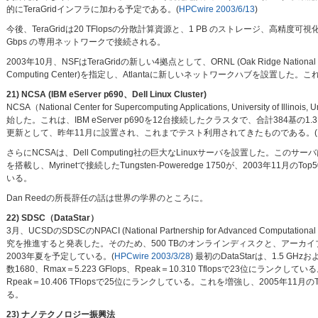
的にTeraGridインフラに加わる予定である。(
HPCwire 2003/6/13
)
今後、TeraGridは20 TFlopsの分散計算資源と、1 PB のストレージ、高精
Gbps の専用ネットワークで接続される。
2003年10月、NSFはTeraGridの新しい4拠点として、ORNL (Oak Ridge National La
Computing Center)を指定し、Atlantaに新しいネットワークハブを設置し
21) NCSA (IBM eServer p690、Dell Linux Cluster)
NCSA（National Center for Supercomputing Applications, Universit
始した。これは、IBM eServer p690を12台接続したクラスタで、合計384基の1.3
更新として、昨年11月に設置され、これまでテスト利用されてきたものである。(
さらにNCSAは、Dell Computing社の巨大なLinuxサーバを設置した。このサーバはアメ
を搭載し、Myrinetで接続したTungsten-Poweredge 1750が、2003年11月のTop
いる。
Dan Reedの所長辞任の話は世界の学界のところに。
22) SDSC（DataStar）
3月、UCSDのSDSCのNPACI (National Partnership for Advanced Computat
究を推進すると発表した。そのため、500 TBのオンラインディスクと、アーカイブ用の6 PBの
2003年夏を予定している。(
HPCwire 2003/3/28
) 最初のDataStarは、1.5 GHz
数1680、Rmax＝5.223 GFlops、Rpeak＝10.310 Tflopsで23位にランク
Rpeak＝10.406 TFlopsで25位にランクしている。これを増強し、2005年11月のTop
る。
23) ナノテクノロジー振興法