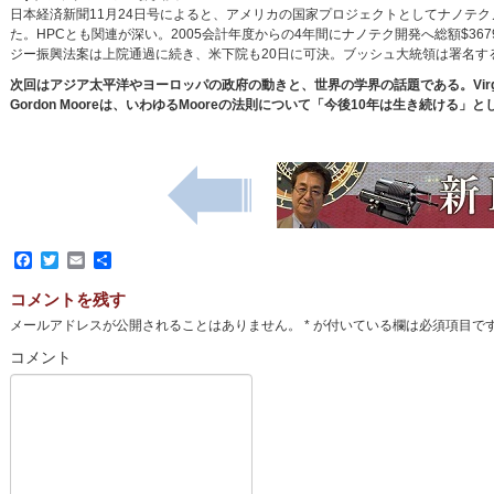
日本経済新聞11月24日号によると、アメリカの国家プロジェクトとしてナノテ
た。HPCとも関連が深い。2005会計年度からの4年間にナノテク開発へ総額$3
ジー振興法案は上院通過に続き、米下院も20日に可決。ブッシュ大統領は署名す
次回はアジア太平洋やヨーロッパの政府の動きと、世界の学界の話題である。Virginia Pol
Gordon Mooreは、いわゆるMooreの法則について「今後10年は生き続ける
Facebook
Twitter
Email
共
有
コメントを残す
メールアドレスが公開されることはありません。
*
が付いている欄は必須項目で
コメント