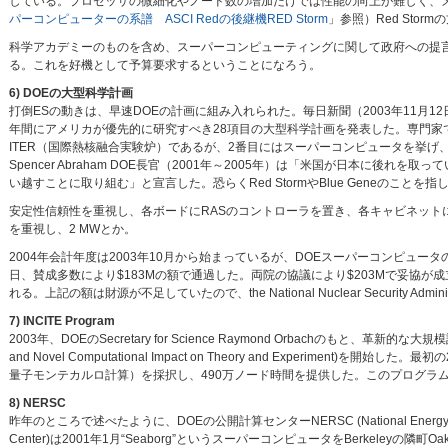
している。プロセッサの微細化やノード数の増加だけでは性能の向上が難しく、メ
パーコンピューターの系譜 ASCI Redの後継機RED Storm
」参照）Red Sto
科学アカデミーのものを含め、スーパーコンピューティングに関して政府への提
る。これを好機として予算要求するということになろう。
6) DOEの大型科学計画
打倒ESの動きは、早速DOEの計画に組み入れられた。毎日新聞（2003年11月12日）による
年間にアメリカが優先的に研究すべき28項目の大型科学計画を発表した。専門家
ITER（国際熱核融合実験炉）であるが、2番目にはスーパーコンピュータを挙
Spencer Abraham DOE長官（2001年～2005年）は「米国が日本に
い越すことに取り組む」と宣言した。恐らくRed StormやBlue Geneのことを
安定性信頼性を重視し、各ボードにRASのコントローラを置き、各キャビネット
を重視し、2 MWとか。
2004年会計年度は2003年10月から始まっているが、DOEスーパーコンピュータの
日、賛成多数により$183Mの額で通過した。両院の協議により$203Mで妥協
れる。上記の額は財源が不足していたので、the National Nuclear Security Admini
7) INCITE Program
2003年、DOEのSecretary for Science Raymond Orbachの
and Novel Computational Impact on Theory and Experi
量子モンテカルロ計算）を採択し、490万ノード時間を提供した。このプログラ
8) NERSC
昨年のところで述べたように、DOEの公開計算センターNERSC (National Energy Researc
Center)は2001年1月“Seaborg”というスーパーコンピュータをBerkeleyの隣