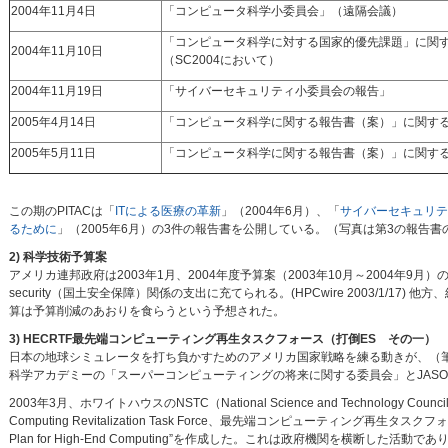
2004年11月4日
「コンピュータ科学小委員会」（遠隔会議）
「コンピュータ科学に対する国家的優先課題」に関
2004年11月10日
（SC2004において）
2004年11月19日
「サイバーセキュリティ小委員会の報告」
2005年4月14日
「コンピュータ科学に関する報告書（案）」に関す
2005年5月11日
「コンピュータ科学に関する報告書（案）」に関す
この期のPITACは「
ITによる医療の革新
」（2004年6月）、「
サイバーセキュリテ
るために
」（2005年6月）の3件の報告書を公開している。（写真は第3の報告書
2) 科学技術予算案
アメリカ連邦政府は2003年1月、2004年度予算案（2003年10月～2004年9月
security（国土安全保障）関係の支出に充てられる。(HPCwire 2003/1
算は予算削減のあおりを食らうという予想された。
3) HECRTF最先端コンピューティング再生タスクフォース（打倒ES その一）
日本の地球シミュレータを打ち負かすためのアメリカ国家戦略を練る動きが、（
科学アカデミーの「スーパーコンピューティングの将来に関する委員会」とJASONの「Require
2003年3月、ホワイトハウスのNSTC（National Science and Technolog
Computing Revitalization Task Force、最先端コンピューティン
Plan for High-End Computing”を作成した。これは政府機関を横