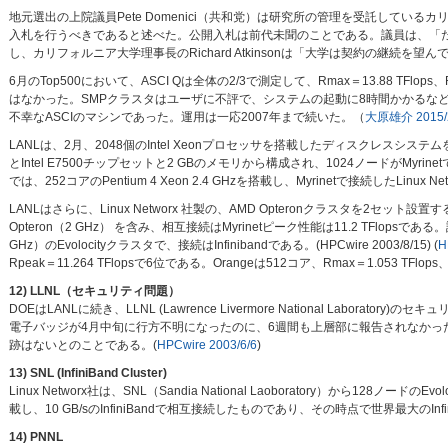
地元選出の上院議員Pete Domenici（共和党）は研究所の管理を受託してい
入札を行うべきであると述べた。公開入札は前代未聞のことである。議員は、「
し、カリフォルニア大学理事長のRichard Atkinsonは「大学は契約の継続を望んでいる」
6月のTop500において、ASCI Qは全体の2/3で測定して、Rmax＝13.88 TFlops、
はなかった。SMPクラスタはユーザに不評で、システムの起動に8時間かかるな
不幸なASCIのマシンであった。運用は一応2007年まで続いた。（
大原雄介 2015/
LANLは、2月、2048個のIntel Xeonプロセッサを搭載したディスクレスシステムを導入す
とIntel E7500チップセットと2 GBのメモリから構成され、1024ノードがMyrinetで接
では、252コアのPentium 4 Xeon 2.4 GHzを搭載し、Myrinetで接続したLi
LANLはさらに、Linux Networx 社製の、AMD Opteronクラスタを2セット設置
Opteron（2 GHz） を含み、相互接続はMyrinetピーク性能は11.2 TFlopsである。
GHz）のEvolocityクラスタで、接続はInfinibandである。(HPCwire 2003/8/15) (
H
Rpeak＝11.264 TFlopsで6位である。Orangeは512コア、Rmax＝1.053 TFlops
12) LLNL（セキュリティ問題）
DOEはLANLに続き、LLNL (Lawrence Livermore National Lab
電子バッジが4月中旬に行方不明になったのに、6週間も上層部に報告されなか
跡はないとのことである。(
HPCwire 2003/6/6
)
13) SNL (InfiniBand Cluster)
Linux Networx社は、SNL（Sandia National Laoboratory）から128ノー
載し、10 GB/sのInfiniBandで相互接続したものであり、その時点で世界最大のInf
14) PNNL