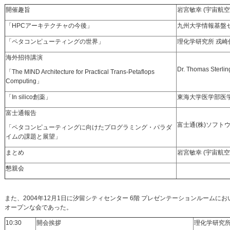
開催趣旨
岩宮敏幸 (宇宙航
「HPCアーキテクチャの今後」
九州大学情報基盤セ
「ペタコンピューティングの世界」
理化学研究所 戎崎
海外招待講演
Dr. Thomas Sterlin
「The MIND Architecture for Practical Trans-Petaflops
Computing」
「In silico創薬」
東海大学医学部医学
富士通報告
富士通(株)ソフト
「ペタコンピューティングに向けたプログラミング・パラダ
イムの課題と展望」
まとめ
岩宮敏幸 (宇宙航
懇親会
また、2004年12月1日に汐留シティセンター 6階 プレゼンテーションルー
オープンな会であった。
10:30
開会挨拶
理化学研究所