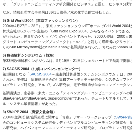
が、「グリッドコンピューティング研究開発とビジネス」と題し、ビジネス分野に
なお、情報処理学会事務局は3月1日御茶ノ水の化学会館に移転した。
5) Grid World 2004（東京ファッションタウン）
2004年4月27日～28日に、東京ファッションタウンIFTホールでGrid Worl
株式会社IDGジャパン主催の「Grid World Expo 2004」からなるイベ
が行われた。世界初のグリッドだけのイベントであった。3000人登録、2000人
グリッドコンピューティングプロジェクトについて」と題して経産省のグリッドプロジェク
りのSun Microsystems社のShahin Khanが基調講演を行った。ちなみにShahi
6) 数値解析シンポジウム（熱海）
第33回数値解析シンポジウムは、5月19日～21日にウェルハートピア熱海で開
7) SACSIS 2004（札幌コンベンションセンター）
第2回目となる「
SACSIS 2004
– 先進的計算基盤システムシンポジウム 」は、2004年5
された。主催は、情報処理学会の計算機アーキテクチャ研究会、システムソフト
ログラミング研究会、アルゴリズム研究会、電子情報通信学会のコンピュータシステム研究専門委員
基調講演は、南谷崇（東大）による「ディペンダブル・コンピューティングへの期待と課
BlueGene/L)の“BlueGene/L Supercomputer”であった。チュー
ル・システム最新情報」があった。
8) SWoPP 2004（青森文化会館）
2004年並列/分散/協調処理に関する『青森』サマー・ワークショップ（
SWoPP青
会のコンピュータシステム研究会，ディペンダブルコンピューティング研究会、
ム研究会、ハイパフォーマンスコンピューティング研究会、プログラミング研究