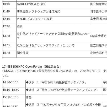
10:40
NAREGIの概要と現状
国立情報学
11;40
ITBL基盤ソフトウェアと通信方式
日本原子力
12:10
VizGridプロジェクトの概要
富士通(株) 
12:40
昼食
次世代グリッドアーキテクチャ OGSAの最新動向につい
13:45
(株)富士通
て
14:45
欧米におけるグリッドプロジェクトについて
国立情報学
15:45
閉会挨拶
北陸先端科
10) 日本SGI HPC Open Forum（国立天文台）
日本SGI HPC Open forum（運営委員会会長 小林 敏雄）は、2004年
した。
14:30-15:10
◆講演 1『宇宙を拓く惑星探査ロボティクス』
宇
15:10–15:50
◆講演 2『天文における分散大量データとマイニング』
国
15:50-16:10
休憩
◆講演 3『4次元デジタル宇宙プロジェクトの成果と今後
16:10-16:50
科