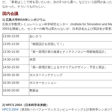
だ、「著者はここで何を言いたいか。次の3つから選べ」などという設問があっ
なかった。そういうものらしい。
国内会議
1) 広島大学INSAMシンポジウム
広島大学数理シミュレーション科学研究センター（Institute for Simulation and 
2003を開催した。センターの略号は変わらないが、日本語名および英語名が変
13:00-13:05
あいさつ
13:05-13:30
『物質設計を目指して！』
13:30-14:30
『第一原理計算の進展とナノテクノロジー用新物質設計』
14:30-14:50
休憩
14:50-15:50
『第一原理計算によるマテリアルデザイン：予言と実証』
16:00-16:30
ポスターインデクシング
16:30-18:00
ポスターセッション
18:00-20:00
懇親会
2) HPCS 2004（日本科学未来館）
HPCS 2004
（第3回ハイパフォーマンスコンピューティングと計算科学シンポジウム