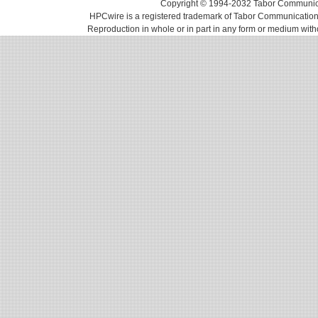
Copyright © 1994-2032 Tabor Communicati
HPCwire is a registered trademark of Tabor Communications, 
Reproduction in whole or in part in any form or medium with