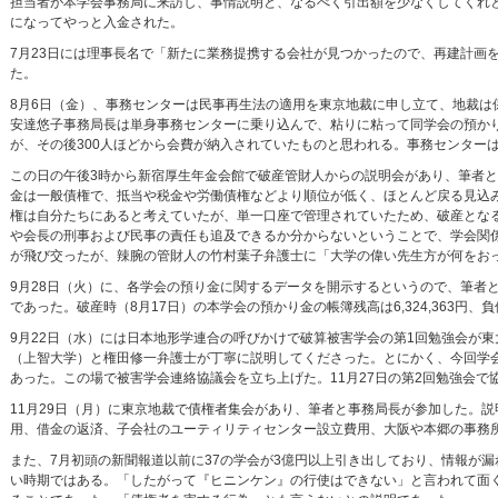
担当者が本学会事務局に来訪し、事情説明と、なるべく引出額を少なくしてくれ
になってやっと入金された。
7月23日には理事長名で「新たに業務提携する会社が見つかったので、再建計画
た。
8月6日（金）、事務センターは民事再生法の適用を東京地裁に申し立て、地裁は
安達悠子事務局長は単身事務センターに乗り込んで、粘りに粘って同学会の預かり金
が、その後300人ほどから会費が納入されていたものと思われる。事務センターは
この日の午後3時から新宿厚生年金会館で破産管財人からの説明会があり、筆者と
金は一般債権で、抵当や税金や労働債権などより順位が低く、ほとんど戻る見込
権は自分たちにあると考えていたが、単一口座で管理されていたため、破産とな
や会長の刑事および民事の責任も追及できるか分からないということで、学会関
が飛び交ったが、辣腕の管財人の竹村葉子弁護士に「大学の偉い先生方が何をお
9月28日（火）に、各学会の預り金に関するデータを開示するというので、筆者
であった。破産時（8月17日）の本学会の預かり金の帳簿残高は6,324,363円、負
9月22日（水）には日本地形学連合の呼びかけで破算被害学会の第1回勉強会が
（上智大学）と権田修一弁護士が丁寧に説明してくださった。とにかく、今回学
あった。この場で被害学会連絡協議会を立ち上げた。11月27日の第2回勉強会で
11月29日（月）に東京地裁で債権者集会があり、筆者と事務局長が参加した。
用、借金の返済、子会社のユーティリティセンター設立費用、大阪や本郷の事務所
また、7月初頭の新聞報道以前に37の学会が3億円以上引き出しており、情報が
い時期ではある。「したがって『ヒニンケン』の行使はできない」と言われて面