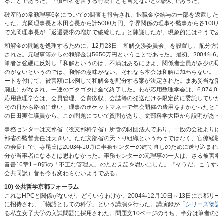
ることであった。「債権者を害する行為」とも言えないとの説明であった。
破産時の常勤理事6名についての調査も報告され、退職金や給与の一部を返還し
った。光岡理事長と木田会長から計5000万円、学界関係の理事や監事から各1
で光岡理事長が「返還要求の増加で破綻した」と陳謝したが、現象的にはそうで
和解金の問題を処理するために、12月23日「和解交渉委員会」を設置し、配分方
された。元理事等からの和解金は5650万円ということであった。最初、2004
筆者は強硬に反対し「和解というのは、不満はあるにせよ、関係者全員が多少の
のがないというのでは、和解の意味がない。それなら本会は和解に加わらない。」
ートを付けて、被害額に比例して和解金を配分する案が決定された。まあ妥当な落
廃止）がなされ、一連のゴタゴタは全て終了した。わが応用数理学会は、6,074,0
応用数理学会は、会員管理、会費徴収、会誌等の発送だけを限定的に委託してい
その日から路頭に迷い、理事のポケットマネーで年会開催の費用をまかなったとこ
の日田実仁議員から、この問題について質問があり、文部科学大臣から説明があ
事務センターは文部省（後文部科学省）所管の財団法人であり、一般の会社より
部省の監督責任は大きい。ただ文部省の天下り組織というわけではなく、官僚経
の会長）で、寺尾氏は2003年10月に事務センターの建て直しのために送り込
分が当事者になるとは思わなかった。事務センターの元理事の一人は、さる被害
音書16章1～8節の「不正な管理人」のたとえ話を思い出した。『そうだ。こう
会共同訳）昔も今も変わらないようである。
10) 公共哲学京都フォーラム
これはHPCと関係がないが、どういうわけか、2004年12月10日～13日に京都
に招待され、「物語としての科学」という講演を行った。講演録が「
シリーズ物
る私立女子大学の入試問題に採用された。問題文10ページのうち、半分は筆者