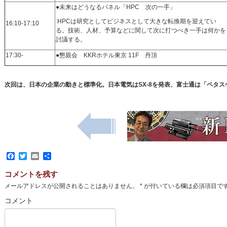
●未来はどうなるパネル「HPC 次の一手」
HPCは研究としてビジネスとして大きな転換期を迎えてい
16:10-17:10
る。技術、人材、予算などに関して次に打つべき一手は何かを
討議する。
17:30-
●懇親会 KKRホテル東京 11F 丹頂
次回は、日本の企業の動きと標準化。日本電気はSX-8を発表、富士通は「ペタ
Facebook
Twitter
Email
共
有
コメントを残す
メールアドレスが公開されることはありません。
*
が付いている欄は必須項目で
コメント