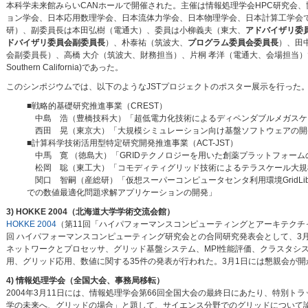
本科学未来館みらいCANホールで開催された。主催は情報処理学会HPC研究会、
ョン学会、日本応用数理学会、日本流体力学会、日本物理学会、日本計算工学会
研）、副委員長は本田弘樹（電通大）、委員は小柳義夫（東大、
アドバイザリ委
ドバイザリ委員会副委員長
）、朴泰祐（筑波大、
プログラム委員会委員長
）、田
会副委員長）、高橋 大介（筑波大、財務担当）、片桐 孝洋（電通大、会場担当）であった。基調講演は“Ultrasc
Southern California)であった。
このシンポジウムでは、以下のようなJSTプロジェクトのポスター展示を行った
■戦略的基礎研究推進事業（CREST）
中島 浩（豊橋技科大）「超低電力化技術によるディペンダブルメガスケ
西田 晃（東京大）「大規模シミュレーション向け基盤ソフトウェアの開
■計算科学技術活用型特定研究開発推進事業（ACT-JST）
中馬 寛 （徳島大）「GRIDテクノロジーを用いた創薬プラットフォーム
松岡 聡（東工大）「コモディティグリッド技術によるテラスケール大規
関口 智嗣（産総研）「仮想スーパーコンピュータセンタ利用環境GridLib
での数値最適化問題求解アプリケーションの開発」
3) HOKKE 2004（北海道大学学術交流会館）
HOKKE 2004
（第11回「ハイパフォーマンスコンピューティングとアーキテクチャ
回 ハイパフォーマンスコンピューティング研究会との合同研究発表会として、3月1
ネットワークとプロセッサ、グリッド基盤システム、MPI性能評価、クラスタシ
用、グリッド応用、数値に関する35件の発表が行われた。3月1日には懇親会が開かれた。筆者
4) 情報処理学会（全国大会、事務局移転）
2004年3月11日には、情報処理学会第66回全国大会の最終日にあたり、特別
学の未来へ、グリッドの場合」と題して、サイエンス分野でのグリッドについて論