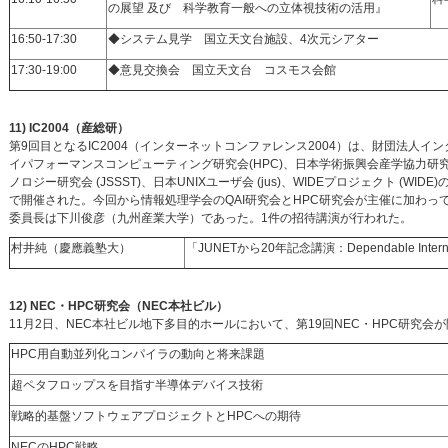
の展望 及び 科学教育一般への立体視技術の活用』
16:50-17:30
◆システム見学 国立天文台施設、4次元シアター
17:30-19:00
◆意見交換会 国立天文台 コスモス会館
11) IC2004（産総研）
第9回目となるIC2004（インターネットコンファレンス2004）は、財団法人インター
イパフォーマンスコンピューティング研究会(HPC)、日本学術振興会産学協力研究
ノロジー研究会 (JSSST)、日本UNIXユーザ会 (jus)、WIDEプロジェクト (
で開催された。今回から情報処理学会のQAI研究会とHPC研究会が主催に加わって
委員長は下川俊彦（九州産業大学）であった。1件の招待講演が行われた。
村井純（慶應義塾大）
「JUNETから20年記念講演：Dependable In
12) NEC・HPC研究会（NEC本社ビル）
11月2日、NEC本社ビル地下多目的ホールにおいて、第19回NEC・HPC研究
HPC用自動並列化コンパイラの動向と将来課題
超ペタフロップスを目指す半導体デバイス技術
戦略的基盤ソフトウェアプロジェクトとHPCへの期待
NECのHPC戦略