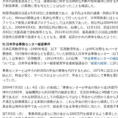
大学の調査委員会としては、逮捕容疑に関する法律的な判断や技術倫理に関する
ア創造事業」の業務に害を与えたことはなかったことを確認した。
拘置理由開示法廷が5月18日に京都簡裁であり、金子氏は今回の逮捕・拘留が不
行った。Winnyの開発は全く私的な作業として行ったもので、大学関係者にほ
フトウェア創造人材養成プログラムとしては大損失であった。初公判は2004年
定した。2006年9月4日、第25回公判が開かれ、結審した。12月13日、罰金1
月8日に大阪高裁で逆転無罪となる。2011年12月19日、最高裁第三小法廷は検
日急性心筋梗塞で急逝することとなる。逮捕、起訴がかれの身体を蝕んだようだ
9) 日本学会事務センター破産事件
日本応用数理学会（1990年発足、以下「応用数理学会」）はHPC分野をカバー
費徴収、刊行物等の発送などを委託していた財団法人日本学会事務センター（以
詳しくは筆者の「応用数理」（2011年3月）上の記事、『
学会事務センターの破
ついては、日本学会事務センター破産被害学会連絡協議会の「
破産の経緯
」に詳
事務センターとは中小の約300の学会の事務を代行するために、1971年に設
結んだ。料金が安く、サービスがよかったので、学会としては安心して事務を委
っていた。
2004年7月3日（土）4日（日）の各紙に「事務センターが学会の預かり金16
壊中の1992年、金融機関から約10億円の融資を受け、文京区本駒込に4階建ての
要であるが、それを財団法人としての収益からではなく学会からの預かり金から
不適正な財務構造による多額の債務があり、これも学会の預り金から補填してい
基会長は海外出張中であったので、副会長である筆者が対応に当たり、安達悠子
翌7月5日（月）、事務局長は直ちに預け金から1000万円を移算するよう要求し