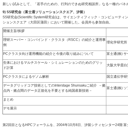
新しい試みとして、「若手のための、行列のできぬ研究相談所」なる一種のパネ
9) SS研究会（富士通ソリューションスクエア、汐留）
SS研究会(Scientific System研究会)は、サイエンティフィック・コンピ
ションスクエア（大田区蒲田）において開催した。会員外も参加自由。
開催主旨/挨拶
理研スーパー・コンバインド・クラスタ（RSCC）の紹介と運用事
理化学研究所
例
PCクラスタ向け運用機能の紹介と今後の取り組みについて
富士通(株) 
生体におけるマルチスケール・シミュレーションのためのグリッ
大阪大学蛋白
ド計算
PCクラスタによるゲノム解析
国立遺伝学研究
データグリッドコア技術としてのInterstage Shunsakuご紹介 －拠
富士通(株) 
点内・拠点間のデータ正規化を不要とする純国産新技術－
まとめ
デモ展示
第2回目となるHPCフォーラムを、2004年10月8日、汐留シティセンター24階 