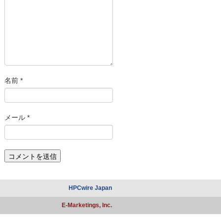
名前
*
メール
*
HPCwire Japan
E-Marketings, Inc.