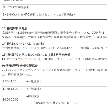
NECのHPC製品説明
SXを中心としたHPC分野におけるソフトウェア開発動向
13) 数理解析研究所
京都大学では1969年から毎年数値解析関係の研究集会を行っている。2004年は、
である。代表者は三井斌友（名古屋大）事務局は杉原正顕（名古屋大）。講演内
14) IPABシンポジウム（お台場）
並列生物情報イニシアティブ
（IPAB）は、2004年12月3日、お台場（CBR
15) 第4回PCクラスタシンポジウム（日本科学未来館）
PCクラスタコンソーシアムは、2004年12月16日～17日には、日本科学未来館
9) 情報処理学会HPC研究会
ハイパフォーマンスコンピューティング研究発表会は12月17日、記念すべき
第10
か、特別企画を行った。
9:30-11:10
●一般講演1
11:20-13:00
●一般講演2
●特別講演
14:00-16:00
「HPC研究会の歴史を振り返って」