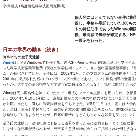
小柳 義夫 (高度情報科学技術研究機構)
個人的にはとんでもない事件に翻
綻し、事務を委託していた300も
トの特任助手であったWinnyの
後、最高裁で無罪が確定する。HPC
ー展示を行った。
日本の学界の動き（続き）
8) Winnyの金子氏逮捕
Winny
は、MS Windowsで動作する、純P2P (Peer-to-Peer)技術に基づくフ
った科学技術振興調整費（現在の科学技術イノベーション創出基盤構築事業）「
ム
」が採択されていた。金子氏は、2002年1月、このプログラムの特任助手として
2001年に採択された程のプログラミングの天才であり、ソフト開発指導の受講生の
ったが、大学での演習指導などでWinnyに触れることはなく、私的に開発したも
Winnyは高い匿名性を持っていたので、違法なファイル交換にも用いられ、京都府警
た。2004年5月10日(月)には、京都府警がこの事件の幇助の容疑により金子
が対応に当たり、直ちに調査委員会を立ち上げた。翌5月11日（火）朝には大学
た。当日、筆者も早起きして、彼の研究室の家宅捜索に立ち会った。建物の前に
は勉強しているようだったが、捜索の様子にはとんちんかんな印象を受けた。パ
金子氏の逮捕は、違法行為にも使える道具を作った者に法的責任（とくに幇助罪
には様々な記事が見られるが、発言者の意見がゆがめられて掲載された例も少な