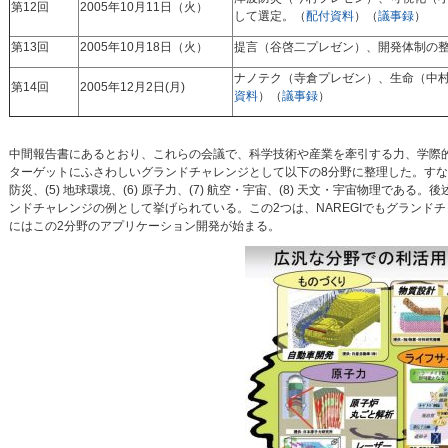
第12回
2005年10月11日（火）
して選定。（
配付資料
）（
議事録
）
第13回
2005年10月18日（火）
提言（谷啓二プレゼン）、開発体制の
ナノテク（寺倉プレゼン）、生命（中
第14回
2005年12月2日(月)
資料
）（
議事録
）
中間報告書にあるとおり、これらの会議で、科学技術や産業を牽引する力、学際
ターゲットにふさわしいグランドチャレンジとして以下の8分野に整理した。すなわち、(
防災、(5) 地球環境、(6) 原子力、(7) 航空・宇宙、(8) 天文・宇宙物理であ
ンドチャレンジの例として挙げられている。この2つは、NAREGIでもグランド
にはこの2分野のアプリケーション開発が始まる。