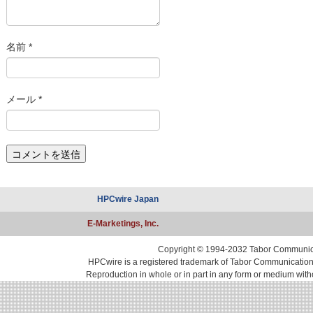
名前
*
メール
*
HPCwire Japan
E-Marketings, Inc.
Copyright © 1994-2032 Tabor Communicati
HPCwire is a registered trademark of Tabor Communications, 
Reproduction in whole or in part in any form or medium with