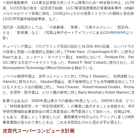
リ郊外暴動事件、11/1東京証券取引所システム障害のため一時全取引停止、11/7
談、11/15天皇の長女・紀宮清子結婚、11/17耐震強度構造計算書偽装事件（姉歯事
メルケルがドイツ首相に就任、11/26はやぶさが小惑星イトカワへの着陸と岩石採取に
12/25JR羽越本線脱線事故、など。
流行語・話題語としては、「小泉劇場」「刺客」「小泉チルドレン」「想定内」
さま」「富裕層」など。（写真は神戸ポートアイランドにある
O2HIMAWARI
より
影）
チューリング賞は、プログラミング言語の設計とALGOL 60の定義、コンパイ
の技術と実践への基礎的な貢献に対してPeter Naur（Copenhagen大学）に授与された。B
Naurである。 エッカート・モークリー賞は、Intel社において、Pentium Pro、Pentium II
32に関する主任アーキテクトであった、Robert P. “Bob” Colwellに授与された。2
Microsystems Technology OfficeのDirectorを務めている。
ノーベル物理学賞は、光学コヒーレンスに対してRoy J. Glauberに、光周波数コム技術に対し
Hänschに授与された。Glauber理論は、原子核物理などでも光学極限近似と
けるメタセシス法の開発に対し、Yves Chauvin、Robert Howard Grubbs、Richa
た。生理学・医学賞は、ピロリ菌の研究に対しBarry MarshallとRobin Warren
私事ではあるが、2005年度は東大での最後の年度となった。2005年1月頃、ど
（「特別推進研究」や「特定領域研究」）の審査に協力することを依頼され、科
学研究費補助金審査部会の理工系委員会に専門委員として加わった。任期は2年
ともあり、恩返しとして参加したが、書類審査や何日ものヒアリングに多くの時
審査書類が送られて来たときは、これを全部読むのかと思わず手が震えた。
次世代スーパーコンピュータ計画