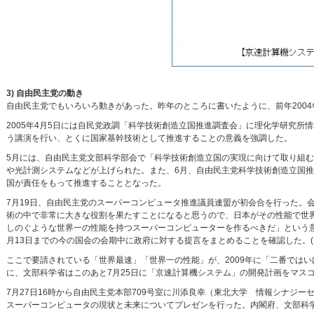
3) 自由民主党の動き
自由民主党でもいろいろ動きがあった。昨年のところに書いたように、前年2004
2005年4月5日には自民党政調「科学技術創造立国推進調査会」に理化学研究所
う講演を行い、とくに国家基幹技術として推進することの意義を強調した。
5月には、自由民主党文部科学部会で「科学技術創造立国の実現に向けて取り組
や光計測システムなどが上げられた。また、6月、自由民主党科学技術創造立国
国が責任をもって推進することとなった。
7月19日、自由民主党のスーパーコンピュータ推進議員連盟が初会合を行った。
術の中で非常に大きな役割を果たすことになると思うので、日本がその性能で世
しのぐような世界一の性能を持つスーパーコンピューターを作るべきだ」という
月13日までの今の国会の会期中に政府に対する提言をまとめることを確認した。(NHK Ne
ここで要請されている「世界最速」「世界一の性能」が、2009年に「二番では
に、文部科学省はこのあと7月25日に「京速計算機システム」の開発計画をマス
7月27日16時から自由民主党本部709号室に川添良幸（東北大学 情報シナジ
スーパーコンピュータの現状と未来についてプレゼンを行った。内閣府、文部科