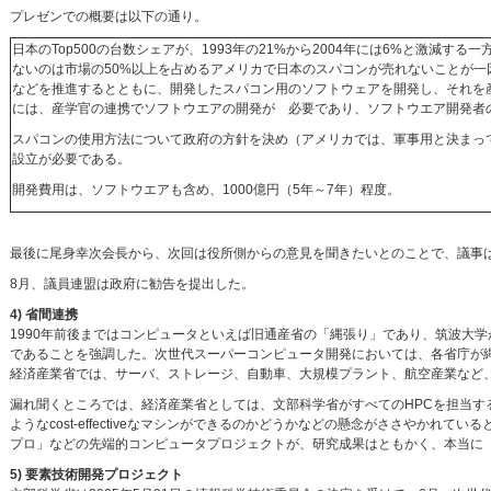
プレゼンでの概要は以下の通り。
日本のTop500の台数シェアが、1993年の21%から2004年には6%と激減す
ないのは市場の50%以上を占めるアメリカで日本のスパコンが売れないことが一
などを推進するとともに、開発したスパコン用のソフトウェアを開発し、それを
には、産学官の連携でソフトウエアの開発が 必要であり、ソフトウエア開発者
スパコンの使用方法について政府の方針を決め（アメリカでは、軍事用と決まっ
設立が必要である。
開発費用は、ソフトウエアも含め、1000億円（5年～7年）程度。
最後に尾身幸次会長から、次回は役所側からの意見を聞きたいとのことで、議事
8月、議員連盟は政府に勧告を提出した。
4) 省間連携
1990年前後まではコンピュータといえば旧通産省の「縄張り」であり、筑波大学が
であることを強調した。次世代スーパーコンピュータ開発においては、各省庁が
経済産業省では、サーバ、ストレージ、自動車、大規模プラント、航空産業など
漏れ聞くところでは、経済産業省としては、文部科学省がすべてのHPCを担当
ようなcost-effectiveなマシンができるのかどうかなどの懸念がささやか
プロ」などの先端的コンピュータプロジェクトが、研究成果はともかく、本当に「産業に
5) 要素技術開発プロジェクト