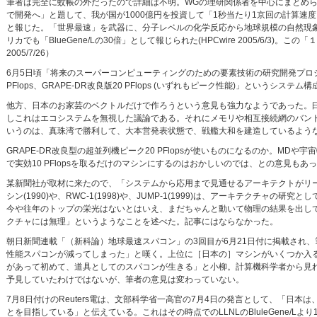
筆者は完全に蚊帳の外だったので詳細は不明。WGの理研関係者を中心にまとめら
で開発へ」と題して、我が国が1000億円を投資して「1秒当たり1京回の計算速度（
と報じた。「世界最速」を武器に、分子レベルの化学反応から地球規模の自然現
リカでも「BlueGene/Lの30倍」として報じられた(HPCwire 2005/6/3)
2005/7/26）
6月5日頃「将来のスーパーコンピューティングのための要素技術の研究開発プロジェクト
PFlops、GRAPE-DR改良版20 PFlops (いずれもピーク性能)」というシス
他方、日本のお家芸のベクトルだけで作ろうという意見も強力なようであった。
しこれはエコシステムを無視した議論である。それにメモリや相互接続網のバンド
いうのは、真珠湾で勝利して、大本営発表状態で、戦艦大和を建造しているよう
GRAPE-DR改良型の超並列機ピーク20 PFlopsが使いものになるのか。MD
で実効10 PFlopsを取るだけのマシンにするのはおかしいのでは、との意見もあ
某新聞社が取材に来たので、「システムから応用まで見通せるアーキテクトがリーダー
シン(1990)や、RWC-1(1998)や、JUMP-1(1999)は、アーキテクチャの
今や往年のトップの栄光はないとはいえ、まだちゃんと動いて物理の結果を出し
クチャには無理」というようなことを述べた。記事にはならなかった。
朝日新聞連載「（新科論）地球最速スパコン」の3回目が6月21日付に掲載され
性能スパコンが減ってしまった」と嘆く。上位に［日本の］マシンがいくつか入
があって初めて、道具としてのスパコンが生きる」と小柳。計算機科学者から見れ
予見していたわけではないが、筆者の意見は変わっていない。
7月8日付けのReuters電は、文部科学省一高官の7月4日の発言として、「日本
とを目指している」と伝えている。これはその時点でのLLNLのBluleGene/L