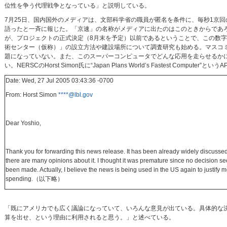
位性を争う代理戦争となっている」と説明している。
7月25日、国内国外のメディアは、文部科学省の職員が匿名を条件に、毎秒1京
語ったと一斉に報じた。「京速」の名称がメディアに出たのはこのときからであろう
が、プロジェクトの正式決定（8月末を予定）以前であるということで、この数字
術センター（仮称）」の設立方法や建設場所について調査研究も始める。マスコ
題になっていない。また、このスーパーコンピュータでどんな応用を走らせるか
い。NERSCのHorst Simon氏に“Japan Plans World’s Fastest Com
Date: Wed, 27 Jul 2005 03:43:36 -0700
From: Horst Simon
****@lbl.gov
Dear Yoshio,
Thank you for forwarding this news release. It has been already widely discussed
there are many opinions about it. I thought it was premature since no decision s
been made. Actually, I believe the news is being used in the US again to justify
spending.（以下略）
「既にアメリカでも広く議論になっていて、いろんな意見が出ている。具体的な
算を出せ、という理由に利用されると思う。」と述べている。