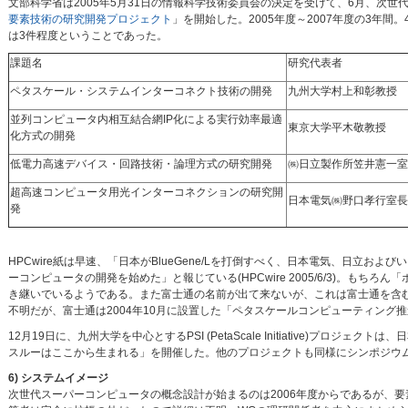
文部科学省は2005年5月31日の情報科学技術委員会の決定を受けて、6月、次世
要素技術の研究開発プロジェクト
」を開始した。2005年度～2007年度の3年
は3件程度ということであった。
課題名
研究代表者
ペタスケール・システムインターコネクト技術の開発
九州大学村上和彰教授
並列コンピュータ内相互結合網IP化による実行効率最適
東京大学平木敬教授
化方式の開発
低電力高速デバイス・回路技術・論理方式の研究開発
㈱日立製作所笠井憲一室
超高速コンピュータ用光インターコネクションの研究開
日本電気㈱野口孝行室長
発
HPCwire紙は早速、「日本がBlueGene/Lを打倒すべく、日本電気、日立およ
ーコンピュータの開発を始めた」と報じている(HPCwire 2005/6/3)。も
き継いでいるようである。また富士通の名前が出て来ないが、これは富士通を含むチ
不明だが、富士通は2004年10月に設置した「ペタスケールコンピューティング推進
12月19日に、九州大学を中心とするPSI (PetaScale Initiative)プロ
スルーはここから生まれる」を開催した。他のプロジェクトも同様にシンポジウ
6) システムイメージ
次世代スーパーコンピュータの概念設計が始まるのは2006年度からであるが、