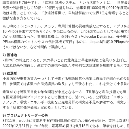
讀賣新聞8月7日号でも、「京速計算機システム」という名前とともに、「世界
発費や設計費として30億～40億円を盛り込み、総事業費1000億円で2010
地は未定、としている。「京速計算機で、単純計算能力で世界1位を奪還すると
微妙な書き方をしている。
もし噂のようにベクトル、スカラ、専用計算機の異種構成だとすると、アプリをどう走
10 PFlopsを出すのであろうが、本当に出るのか、Linpackで出たとして
のかも疑問になった。専用計算機は、銀河やMD（Molecular Dynamics
PFlops程度のベクトルやスカラ計算機で実行するのに、Linpack性能10 P
うのではないか、など仲間内で議論した。
7) 候補地
7月29日の報道によると、気の早いことに北海道は早速候補地に名乗りを上げた
な波及効果を期待し、産官学の連携を強めた本格的な誘致運動を展開する考えであ
8) 総選挙
小泉内閣が重要政策の一つとして推進する郵政民営化法案は自民党内部からの反対も
日、参議院では多数の自民党議員の造反により否決された。これを受けて小泉首相
総選挙では郵政民営化や年金問題が争点となる一方、IT政策など科学技術でも違
を国家基幹技術プロジェクトとして推進する」述べている。公明党は「ロボット
ナノテク、環境・エネルギー技術など先端分野の研究者不足を解消する。研究テ
する『研究開発評価法』定める」としている。
9) プロジェクトリーダー公募
8月11日、web上に文部科学省任期付職員の採用のお知らせが出た。業務は京速
2007年12月31日までの2年間。応募締め切りは9月15日である。筆者をは