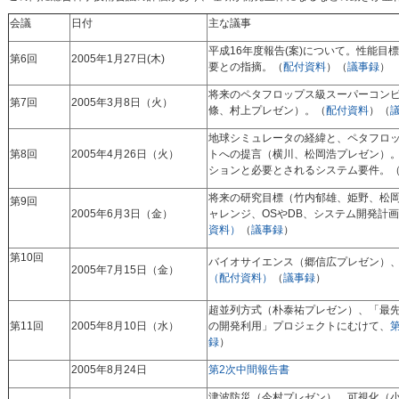
会議
日付
主な議事
平成16年度報告(案)について。性能
第6回
2005年1月27日(木)
要との指摘。（
配付資料
）（
議事録
）
将来のペタフロップス級スーパーコン
第7回
2005年3月8日（火）
條、村上プレゼン）。（
配付資料
）（
地球シミュレータの経緯と、ペタフロ
第8回
2005年4月26日（火）
トへの提言（横川、松岡浩プレゼン）
ションと必要とされるシステム要件。
将来の研究目標（竹内郁雄、姫野、松
第9回
2005年6月3日（金）
ャレンジ、OSやDB、システム開発計
資料）
（
議事録
）
第10回
バイオサイエンス（郷信広プレゼン）、
2005年7月15日（金）
（配付資料）
（
議事録
）
超並列方式（朴泰祐プレゼン）、「最
第11回
2005年8月10日（水）
の開発利用」プロジェクトにむけて、
録
）
2005年8月24日
第2次中間報告書
津波防災（今村プレゼン）、可視化（