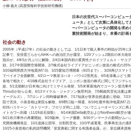
小柳 義夫 (高度情報科学技術研究機構)
日本の次世代スーパーコンピュー
ュータ」として次第に具体化して
ーパーコンピュータの開発を求め
素技術開発が始まり、本番の計画
社会の動き
2005年（平成17年）の社会の動きとしては、1/1日本で殺人事件の時効が25年
記事で、安倍晋三らからNHKへの政治圧力が露呈、1/20ブッシュ2期目の米大統領就
指示が、4年5か月ぶりに解除、2/4日本国内初の変異性クロイツフェルト・ヤコブ
効、2/17中部国際空港開港、2/?株式会社ライブドアがニッポン放送の株式の35
3/20福岡県西方沖地震(M7.0)、3/25愛知万博開幕（9/25まで）、3/28再びス
でペイオフ全面解禁、4/2ローマ教皇ヨハネ・パウロ2世死去、4/5名張毒ぶどう
各地で相次ぐ、4/18株式会社ライブドア、ニッポン放送の株式に関してフジテレビジ
故、5/1北朝鮮が日本海に向けてミサイル発射、5/5米軍基地内でコーラン冒涜事件、5/1
Throut)が自ら公表、6/13マイケル・ジャクソン無罪判決、7/5郵政民営化法
イーグルズ）、7/7ロンドン同時爆破事件、7/17知床が世界自然遺産に登録、7/23千葉
院で否決、小泉首相は衆院を解散、8/9野口聡一帰還、8/16牡鹿半島沖地震(M7.2)
8/26ハリケーン「カトリーナ」フロリダ州に上陸、ついでニューオーリンズに再上
イトカワへ到着（11/26岩石採取）、9/14米国Delta航空およびNorthwest
9/21布川事件の再審開始、9/29阪神、リーグ優勝、9/30デンマークの新聞がム
究開発機構発足、10/1道路公団等、分割民営化、10/3平成電電、民事再生法の適用
10/25小泉首相の私的諮問機関「皇室典範に関する有識者会議」が、皇位継承資格