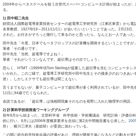
2004年からペタスケールを狙う次世代スーパーコンピュータ計画が始まったが、
る。
1) 田中昭二先生
財団法人国際超電導産業技術センターの超電導工学研究所（江東区東雲）から電
名誉教授、1927/9/19～2011/11/11）が会いたいということであった。2月
された。お付きがぞろっと随行して来るのかと思ったら、なんとお一人であった
田中先生「今度、日本でもペタフロップスの計算機を開発するということですが
筆者「その通りです」
田中先生「当然、超電導ですよね！」
筆者「それがシリコンなんです。超伝導はその次でしょう」
恐らく、HTMT（1999年頃Tom Sterlingが提案した超伝導を含むコン
いかれた。このご縁で、超電導工学研究所や田中先生とその後多少のおつきあいを
述）。しかしエクサでも超伝導は聞こえない。
言うまでもないが、量子コンピュータで超伝導が多く利用されているが、田中先生
11日に84歳で亡くなられた。
余談であるが、「超伝導」は強相関現象そのものを視野に入れた物理学の用語、
2) 計算科学技術推進ワーキンググループ
前年8月から始まった、文部科学省 科学技術・学術審議会 研究計画・評価分
的に行い、8月には2006年度概算要求を念頭に第2次中間報告書を公表した。
20
所）、横川三津夫（産総研）が委員に加わっている。
この間に総合科学技術会議の評価があり、理研が開発主体になるなどの動きが並