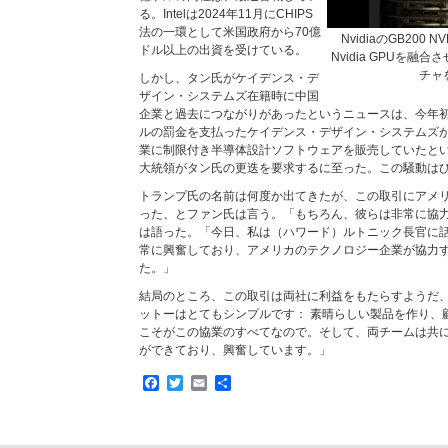
る。Intelは2024年11月にCHIPS
法の一環として米国政府から70億
NvidiaのGB200
ドル以上の出資を受けている。
Nvidia GPUを融合さ
チャ
しかし、タン氏がケイデンス・デ
ザイン・システムズ在籍時に中国
企業と過去につながりがあったというニュースは、今年初め
ルの罰金を支払ったケイデンス・デザイン・システムズ
業に制限付き半導体設計ソフトウェアを販売していたと
大統領がタン氏の更迭を要求するに至った。この騒動は
トランプ氏の名前は何度か出てきたが、この取引にアメ
った、とファン氏は言う。「もちろん、彼らは非常に協
は語った。「今日、私は（ハワード）ルトニック長官に
常に興奮しており、アメリカのテクノロジー企業が協力
た。」
結局のところ、この取引は両社に利益をもたらすようだ
ットーはとてもシンプルです： 素晴らしい製品を作り、
こそがこの協業のすべてなので。そして、両チームは共
ができており、興奮しています。」
Facebook
Twitter
Email
共
有