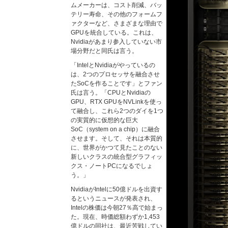
ムメーカーは、コスト削減、バッ
テリー寿命、その他のフォームフ
ァクターなど、さまざまな理由で
GPUを統合している。これは、
Nvidiaがあまり参入していない市
場分野だと同氏は言う。
「IntelとNvidiaがやっているの
は、2つのプロセッサを融合させ
たSoCを作ることです」とファン
氏は言う。「CPUとNvidiaの
GPU、RTX GPUをNVLinkを使っ
て融合し、これら2つのダイを1つ
の実質的に仮想的な巨大
SoC（system on a chip）に融合
させます。そして、それは本質的
に、世界がかつて見たことのない
新しいクラスの統合型グラフィッ
クス・ノートPCになるでしょ
う。」
NvidiaがIntelに50億ドルを出資す
るというニュースが発表され、
Intelの株価は今朝27％高で始まっ
た。現在、時価総額わずか1,453
億ドルの同社は、最近苦戦してい