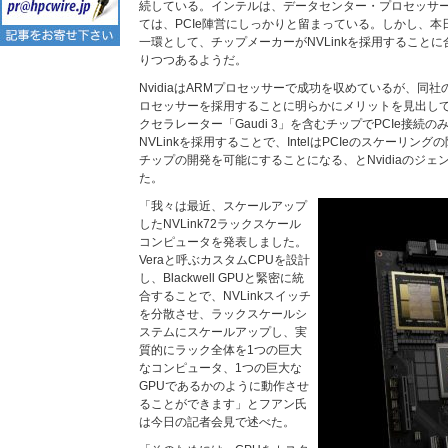
続している。インテルは、データセンター・プロセッサ
ては、PCIe陣営にしっかりと留まっている。しかし、本日
一環として、チップメーカーがNVLinkを採用すること
りつつあるようだ。
NvidiaはARMプロセッサーで成功を収めているが、同社のス
ロセッサーを採用することに明らかにメリットを見出している
クセラレーター「Gaudi 3」を含むチップでPCIe接続
NVLinkを採用することで、IntelはPCIeのスケーリ
チップの開発を可能にすることになる、とNvidiaのジェ
た。
「我々は最近、スケールアップ
したNVLink72ラックスケール
コンピュータを発表しました。
Veraと呼ぶカスタムCPUを設計
し、Blackwell GPUと緊密に統
合することで、NVLinkスイッチ
を分散させ、ラックスケールシ
ステムにスケールアップし、実
質的にラック全体を1つの巨大
なコンピュータ、1つの巨大な
GPUであるかのように動作させ
ることができます」とフアン氏
は今日の記者会見で述べた。