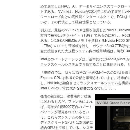
めて展開したHPC、AI、データサイエンスのワークロー
トである。NVlinkは、Nvidiaが2014年に初めて展開し
ワークロード向けの高性能インターコネクトで、PCIe
いが、その代償として独自仕様となっている。
例えば、最新のNVLink 5.0仕様を使用したNvidia Black
方向で毎秒1.8テラバイト（TB/s）であるのに対し、RoCE経由のI
ある。141GBのHBM3eメモリを搭載するNvidia H200 
（TB/s）のメモリ帯域幅を誇り、ガウディ3の3.7TB/秒
全に接続された大規模システム内の総帯域幅は、毎秒130
Intelとのパートナーシップは、基本的にはNvidiaがInte
ラックスケールシステムで再販することに集約される、
「現時点では、我々はTSMCからARMベースのCPUを購入
Express CPUは市場で公然と販売されています。将来的には
し、NVLinkと融合させてラックスケールシステムを構
Intel CPUの非常に大きな顧客になるでしょう。」
発表の第2部は、消費者向け技術
に関わるものだ。ファン氏によれ
ば、毎年約1億5000万台のノート
パソコンが販売されているとい
う。これらのシステムの多くは、
ディスクリートGPUとは対照的に
統合GPUを搭載している。システ