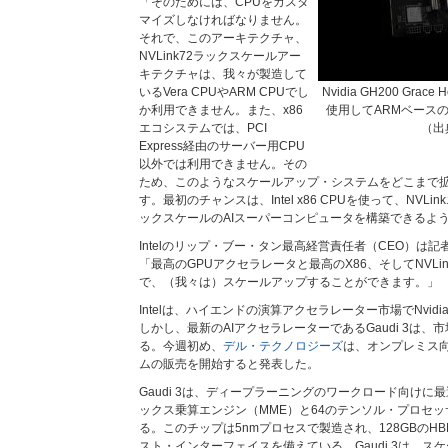
「そのためには、CPUをカスタ
マイズしなければなりません。
それで、このアーキテクチャ、
NVLink72ラックスケールアー
キテクチャは、我々が製造して
いるVera CPUやARM CPUでし
Nvidia GH200 Grace
か利用できません。また、x86
使用してARMベースのC
エコシステムでは、PCI
（出典
Express経由のサーバー用CPU
以外では利用できません。その
ため、このようなスケールアップ・システムをどこまで
す。最初のチャンスは、Intel x86 CPUを使って、NV
ックスケールのAIスーパーコンピュータを構築できるよ
Intelのリップ・ブー・タン最高経営責任者（CEO）は
「最高のGPUアクセラレータと最高のX86、そしてNVL
で、（我々は）スケールアップすることができます。」
Intelは、ハイエンドの演算アクセラレーター市場でNvi
しかし、最新のAIアクセラレーターであるGaudi 3は
る。今週初め、
デル・テクノロジーズ
は、オンプレミス向け
ムの販売を開始すると発表した。
Gaudi 3は、ディープラーニングのワークロード向けに
ックス乗算エンジン（MME）と64のテンソル・プロセッ
る。このチップは5nmプロセスで製造され、128GBのHBM2
スト・インターフェイスを備えている。Gaudi 3は、ス