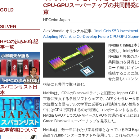
CPU-GPUスーパーチップの共同開発に
GOLD
束
HPCwire Japan
SILVER
Alex Woodie オリジナル記事「
Intel Gets $5B Investment
Adopting NVLink to Co-Develop Future CPU-GPU Super
HPCの歩み50年記
NvidiaとIntelは
事一覧
投資し、IntelがN
Nvidiaと将来
共同協力を発表し
ロード向けにインテルX
接続することに加
せた新しいコンシ
構築にも共同で取り組む。
スパコンリスト日
本
Nvidiaは、GPUのBlackwellラインと旧型のHopper
市場に投入する各種ソフトウェアで、AIアクセラレータ市
大規模な言語モデルの学習に必要な行列演算で高い性能を
中にはCPUで実行するのが最適なコンポーネントもある。そ
Nvidia GPUと1つのARMベースCPUを共通のダイ上に組み
Grace Blackwellスーパーチップを発表した。
記事寄稿について
Nvidiaは、数十年にわたり業界標準となっているPCI Ex
高速NVLinkインターコネクトを使用して、これらのスー