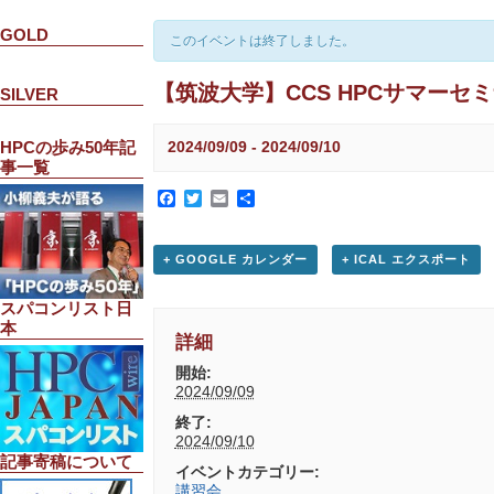
GOLD
このイベントは終了しました。
【筑波大学】CCS HPCサマーセミ
SILVER
2024/09/09
-
2024/09/10
HPCの歩み50年記
事一覧
Facebook
Twitter
Email
共
有
+ GOOGLE カレンダー
+ ICAL エクスポート
スパコンリスト日
本
詳細
開始:
2024/09/09
終了:
2024/09/10
記事寄稿について
イベントカテゴリー:
講習会