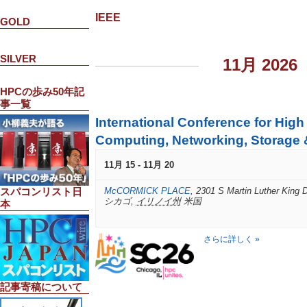
IEEE
GOLD
SILVER
11月 2026
HPCの歩み50年記
事一覧
International Conference for Hig
Computing, Networking, Storage 
11月 15
-
11月 20
McCORMICK PLACE
,
2301 S Martin Luther King D
スパコンリスト日
シカゴ
,
イリノイ州
米国
本
さらに詳しく »
記事寄稿について