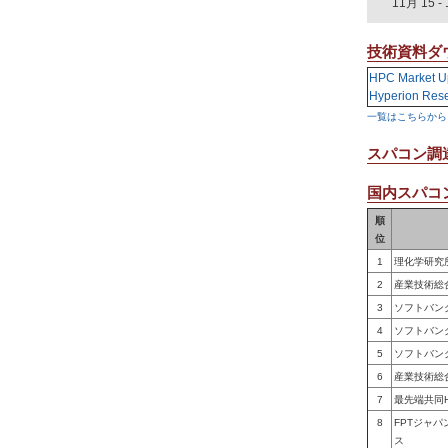
11月 15
-
技術資料ダ
HPC Market U
Hyperion Res
一覧はこちらから
スパコン調
国内スパコン
順
位
1
理化学研究
2
産業技術総
3
ソフトバン
4
ソフトバン
5
ソフトバン
6
産業技術総
7
最先端共同
8
FPTジャ
ス