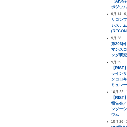
（AIS
ポジウ
9月 14
-
9
リコン
システ
(RECON
9月 28
第206
マンス
ング研
9月 29
【RIST
ライン
ンコロ
ミュレ
10月 22
-
【RIST
報告会／
ンソー
ウム
10月 26
-