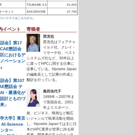
学
TSUBAME 4.0
61,600
ターネット
SAKURAONE
47,790
コンリストはこちらから
。
内イベント
寄稿者
西克也
西克也はフェアチャ
懇話会】第17
イルド社、クレイ・
CAE懇話会
リサーチ社、ベスト
地区におけるデ
システムズ社など、30年以上
イノベーション
に渡ってHPCに関する仕事に
例』
従事している。Hpcwire Japan
の編集長として記事の作成と
翻訳を行っている。
懇話会】第107
AE懇話会 テ
島田佳代子
AI・最適化が
1999年～2007年ま
く設計とものづ
で英国在住。2001
未来」
年よりスポーツ、
旅、ビジネス、映画など幅広
科学大学】東京
いジャンルで執筆活動を開始
I-Science
し、Hpcwire Japanでは主に日
本のHPC業界が世界に誇る研
センター
究者、開発者の方々のインタ