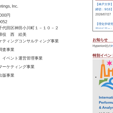
【神戸大学
tings, Inc.
締切：9/16
2026/07/27
,000円
0052
【理化学研
千代田区神田小川町１－１０－２
置解析用コン
締役 西 絵美
2026/07/27
お知らせ
ケティングコンサルティング事業
【日本原子
Hyperion社の
テム 【締切:
調査事業
2026/07/24
特別イベン
、イベント運営管理事業
【日本原子
マーケティング事業
ラスタ計算機
2026/07/23
出版事業
【高知大学
社エレパ】 31
2026/07/21
Internat
Perform
& Analy