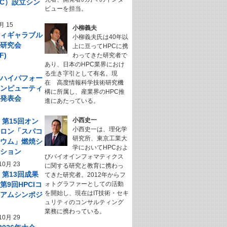
NeC）設立シン
ビューを担当。
ム
月 15
小柳義夫
フィギャラブル
小柳義夫氏は40年以
ム研究会
上に亘ってHPCに携
F)
わってきた研究者で
あり、日本のHPC業界におけ
る生き字引として有名。現
回 ハイパフォー
在 高度情報科学技術研究機
コンピューティ
構に所属し、産業界のHPC推
究発表会
進にあたっている。
小西史一
】第15回オン
小西史一は、理化学
サロン「スパコ
研究所、東京工業大
キウム」燃焼シ
学においてHPCおよ
ーション
びバイオインフォマティクス
10月 23
に関する研究と教育に携わっ
】第13回成果
てきた研究者。2012年からフ
第9回HPCIコ
ォトグラファーとしての活動
を開始し、現在はIT技術・セキ
シアムシンポジ
ュリティのコンサルティング
業務に携わっている。
10月 29