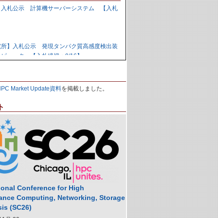
】入札公示 計算機サーバーシステム 【入札
】
究所】入札公示 発現タンパク質高感度検出装
ピュータ 【入札締切：9/16】
力研究開発機構】資料招請 ＧＰＵ計算機シス
HPC Market Update資料
を掲載しました。
9/1】
ト
力研究開発機構】入札公示 炉心損傷解析用ク
の購入 【入札締切：9/29】
】落札公示 人工知能用計算ノード 【株式会
,988,000円
ional Conference for High
ance Computing, Networking, Storage
sis (SC26)