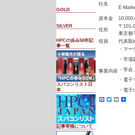
社名
E-Marke
GOLD
資本金
10,000
SILVER
〒101-
住所
東京都
HPCの歩み50年記
役員
代表取
事一覧
・マー
・市場
・学会
事業内容
・電子
スパコンリスト日
本
・電子
Facebook
Twitter
Email
共
有
記事寄稿について