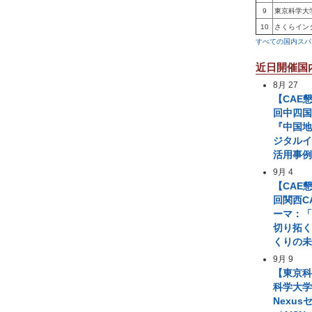
9
東京科学大
10
さくらイン
すべての国内スパ
近日開催国
8月 27
【CAE
回中四国
『中国
ジタル
活用事
9月 4
【CAE
回関西C
ーマ：「
切り拓
くりの
9月 9
【東京
科学大学 A
Nexus