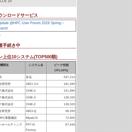
11月 20
ウンロードサービス
pdate @HPC User Forum 2026 Spring –
earch
。
達手続き中
上位10システム(TOP500順)
機関名
システム名
ピーク性能
(TFLOPS)
所
富岳
537,212
合研究所
ABCI 3.0
181,490
ク株式会社
CHIE-4
151,880
ク株式会社
CHIE-3
138,320
ク株式会社
CHIE-2
138,320
合研究所
ABCI-Q
99,350
HPC基盤施設
Miyabi-G
72,800
パンホールディング
FPT AI
67,440
Factory