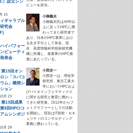
NeC）設立シン
ビューを担当。
ム
月 15
小柳義夫
フィギャラブル
小柳義夫氏は40年以
ム研究会
上に亘ってHPCに携
F)
わってきた研究者で
あり、日本のHPC業界におけ
る生き字引として有名。現
回 ハイパフォー
在 高度情報科学技術研究機
コンピューティ
構に所属し、産業界のHPC推
究発表会
進にあたっている。
小西史一
】第15回オン
小西史一は、理化学
サロン「スパコ
研究所、東京工業大
キウム」燃焼シ
学においてHPCおよ
ーション
びバイオインフォマティクス
10月 23
に関する研究と教育に携わっ
】第13回成果
てきた研究者。2012年からフ
第9回HPCIコ
ォトグラファーとしての活動
を開始し、現在はIT技術・セキ
シアムシンポジ
ュリティのコンサルティング
業務に携わっている。
10月 29