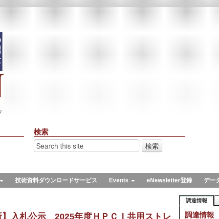
々
検索
技術資料ダウンロードサービス
Events
eNewsletter登録
デー
調達情報
調達情報
】入札公示 2025年度ＨＰＣＩ共用ストレ