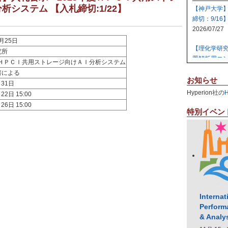
析システム 【入札締切:1/22】
【神戸大学
締切：9/16
2026/07/27
1月25日
【理化学研
究所
置解析用コン
度ＨＰＣＩ共用ストレージ向けＡＩ分析システム
2026/07/27
書による
お知らせ
月31日
【日本原子
Hyperion社の
22日 15:00
テム 【締切:
26日 15:00
2026/07/24
特別イベン
【日本原子
ラスタ計算機
2026/07/23
【高知大学
社エレパ】 31
2026/07/21
Internat
Perform
& Analy