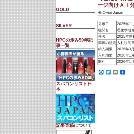
ージ向けＡＩ分
GOLD
HPCwire Japan
公示日
2025年1
SILVER
機関名
理化学研
件名
2025年
HPCの歩み50年記
調達の特質
入札説明
事一覧
納入期限
2026年3
入札期限
2026年1月
開札
2026年1月
Facebook
Twitter
Email
共
有
スパコンリスト日
本
記事寄稿について