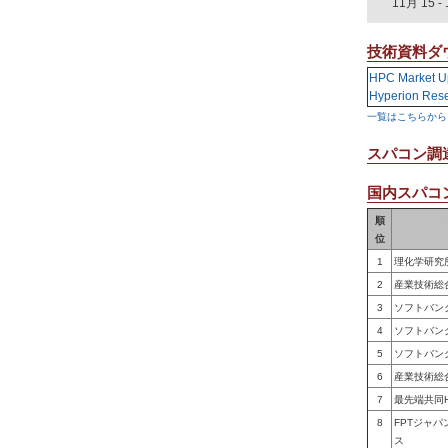
11月 15
-
技術資料ダ
HPC Market U
Hyperion Res
一覧はこちらから
スパコン調
国内スパコン
順
位
1
理化学研究
2
産業技術総
3
ソフトバン
4
ソフトバン
5
ソフトバン
6
産業技術総
7
最先端共同
8
FPTジャ
ス