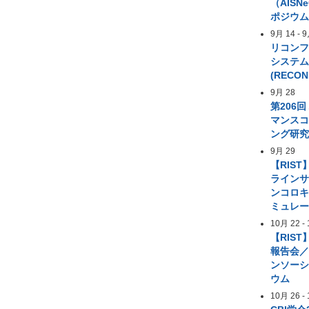
（AIS
ポジウ
9月 14
-
9
リコン
システ
(RECON
9月 28
第206
マンス
ング研
9月 29
【RIST
ライン
ンコロ
ミュレ
10月 22
-
【RIST
報告会／
ンソー
ウム
10月 26
-