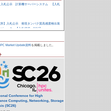
】入札公示 計算機サーバーシステム 【入札
】
究所】入札公示 発現タンパク質高感度検出装
ピュータ 【入札締切：9/16】
力研究開発機構】資料招請 ＧＰＵ計算機シス
HPC Market Update資料
を掲載しました。
9/1】
ト
力研究開発機構】入札公示 炉心損傷解析用ク
の購入 【入札締切：9/29】
】落札公示 人工知能用計算ノード 【株式会
,988,000円
ional Conference for High
ance Computing, Networking, Storage
sis (SC26)