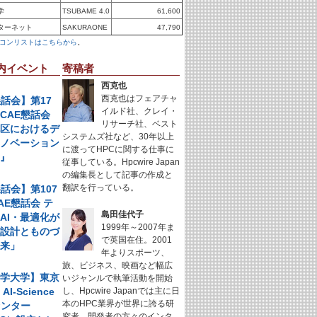
学
TSUBAME 4.0
61,600
ターネット
SAKURAONE
47,790
コンリストはこちらから
。
内イベント
寄稿者
西克也
西克也はフェアチャ
懇話会】第17
イルド社、クレイ・
CAE懇話会
リサーチ社、ベスト
地区におけるデ
システムズ社など、30年以上
イノベーション
に渡ってHPCに関する仕事に
例』
従事している。Hpcwire Japan
の編集長として記事の作成と
翻訳を行っている。
懇話会】第107
AE懇話会 テ
島田佳代子
AI・最適化が
1999年～2007年ま
く設計とものづ
で英国在住。2001
未来」
年よりスポーツ、
旅、ビジネス、映画など幅広
科学大学】東京
いジャンルで執筆活動を開始
I-Science
し、Hpcwire Japanでは主に日
本のHPC業界が世界に誇る研
センター
究者、開発者の方々のインタ