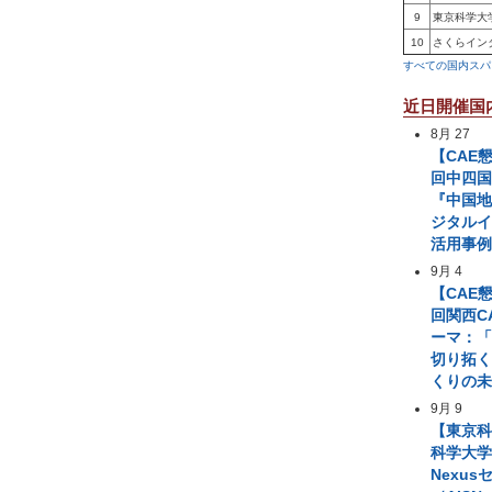
9
東京科学大
10
さくらイン
すべての国内スパ
近日開催国
8月 27
【CAE
回中四国
『中国
ジタル
活用事
9月 4
【CAE
回関西C
ーマ：「
切り拓
くりの
9月 9
【東京
科学大学 A
Nexus