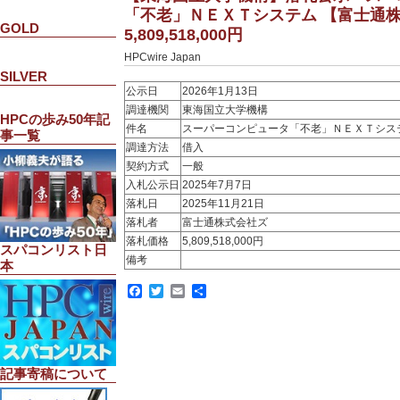
「不老」ＮＥＸＴシステム 【富士通
GOLD
5,809,518,000円
HPCwire Japan
SILVER
公示日
2026年1月13日
調達機関
東海国立大学機構
HPCの歩み50年記
件名
スーパーコンピュータ「不老」ＮＥＸＴシス
事一覧
調達方法
借入
契約方式
一般
入札公示日
2025年7月7日
落札日
2025年11月21日
落札者
富士通株式会社ズ
落札価格
5,809,518,000円
スパコンリスト日
備考
本
Facebook
Twitter
Email
共
有
記事寄稿について