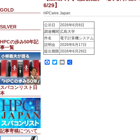
6/29】
GOLD
HPCwire Japan
公示日
2026年6月8日
SILVER
調達機関
広島大学
件名
電子計算機システム
HPCの歩み50年記
説明会
2026年6月17日
事一覧
提出期限
2026年6月29日
Facebook
Twitter
Email
共
有
スパコンリスト日
本
記事寄稿について