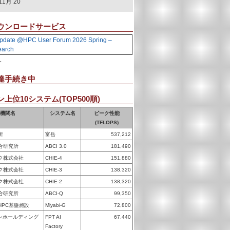
11月 20
ウンロードサービス
pdate @HPC User Forum 2026 Spring –
earch
。
達手続き中
上位10システム(TOP500順)
機関名
システム名
ピーク性能
(TFLOPS)
所
富岳
537,212
合研究所
ABCI 3.0
181,490
ク株式会社
CHIE-4
151,880
ク株式会社
CHIE-3
138,320
ク株式会社
CHIE-2
138,320
合研究所
ABCI-Q
99,350
HPC基盤施設
Miyabi-G
72,800
パンホールディング
FPT AI
67,440
Factory