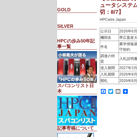
ュータシステ
GOLD
切：8/7】
HPCwire Japan
SILVER
公示日
2026年6
機関名
帯広畜産
HPCの歩み50年記
農学情報
事一覧
件名
守契約
調達の特
入札説明
質
借入期間
2027年3
入札期限
2026年8
開札
2026年8
スパコンリスト日
本
Facebook
Twitter
Email
共
有
記事寄稿について