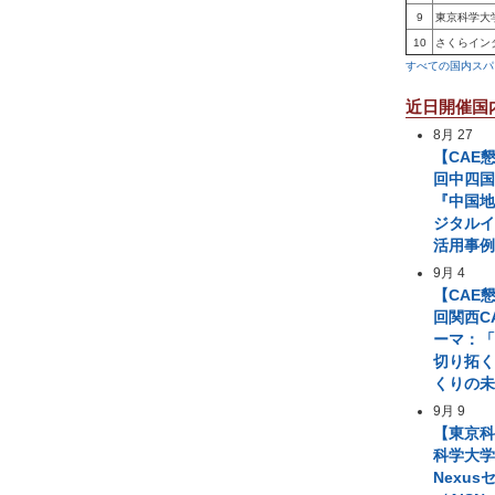
9
東京科学大
10
さくらイン
すべての国内スパ
近日開催国
8月 27
【CAE
回中四国
『中国
ジタル
活用事
9月 4
【CAE
回関西C
ーマ：「
切り拓
くりの
9月 9
【東京
科学大学 A
Nexus