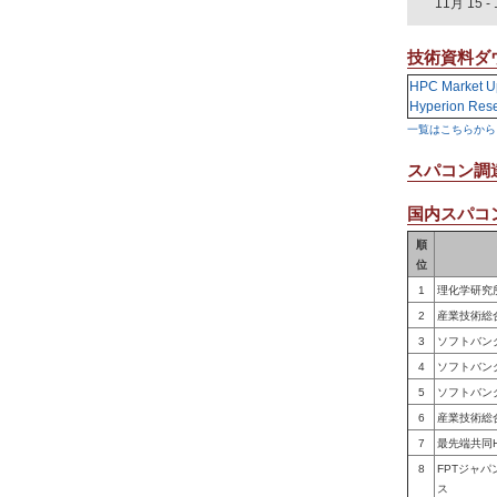
11月 15
-
技術資料ダ
HPC Market U
Hyperion Res
一覧はこちらから
スパコン調
国内スパコン
順
位
1
理化学研究
2
産業技術総
3
ソフトバン
4
ソフトバン
5
ソフトバン
6
産業技術総
7
最先端共同
8
FPTジャ
ス