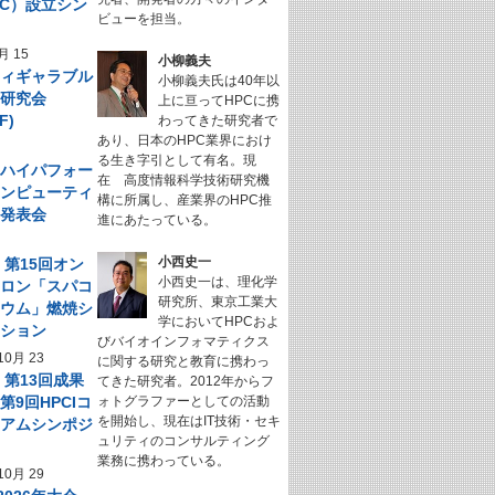
NeC）設立シン
ビューを担当。
ム
月 15
小柳義夫
フィギャラブル
小柳義夫氏は40年以
ム研究会
上に亘ってHPCに携
F)
わってきた研究者で
あり、日本のHPC業界におけ
る生き字引として有名。現
回 ハイパフォー
在 高度情報科学技術研究機
コンピューティ
構に所属し、産業界のHPC推
究発表会
進にあたっている。
小西史一
】第15回オン
小西史一は、理化学
サロン「スパコ
研究所、東京工業大
キウム」燃焼シ
学においてHPCおよ
ーション
びバイオインフォマティクス
10月 23
に関する研究と教育に携わっ
】第13回成果
てきた研究者。2012年からフ
第9回HPCIコ
ォトグラファーとしての活動
を開始し、現在はIT技術・セキ
シアムシンポジ
ュリティのコンサルティング
業務に携わっている。
10月 29