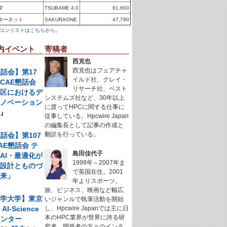
学
TSUBAME 4.0
61,600
ターネット
SAKURAONE
47,790
コンリストはこちらから
。
内イベント
寄稿者
西克也
西克也はフェアチャ
懇話会】第17
イルド社、クレイ・
CAE懇話会
リサーチ社、ベスト
地区におけるデ
システムズ社など、30年以上
イノベーション
に渡ってHPCに関する仕事に
例』
従事している。Hpcwire Japan
の編集長として記事の作成と
翻訳を行っている。
懇話会】第107
AE懇話会 テ
島田佳代子
AI・最適化が
1999年～2007年ま
く設計とものづ
で英国在住。2001
未来」
年よりスポーツ、
旅、ビジネス、映画など幅広
科学大学】東京
いジャンルで執筆活動を開始
I-Science
し、Hpcwire Japanでは主に日
本のHPC業界が世界に誇る研
センター
究者、開発者の方々のインタ