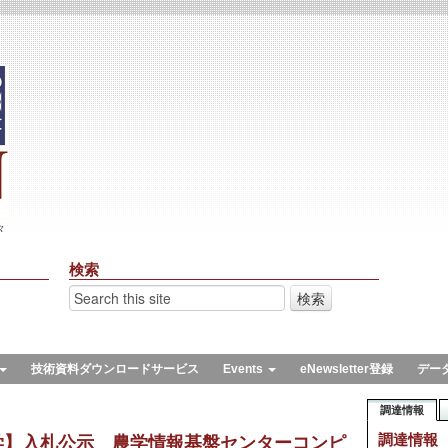
々
検索
技術資料ダウンロードサービス
Events
eNewsletter登録
デー
調達情報
調達情報
学】入札公示 農学情報基盤センターコンピ