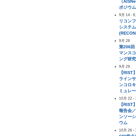
（AIS
ポジウ
9月 14
-
9
リコン
システ
(RECON
9月 28
第206
マンス
ング研
9月 29
【RIST
ライン
ンコロ
ミュレ
10月 22
-
【RIST
報告会／
ンソー
ウム
10月 26
-