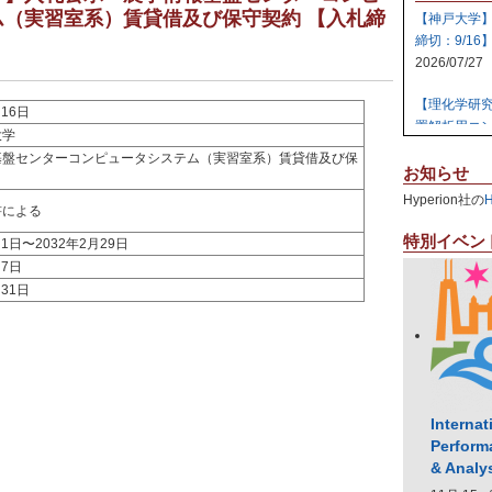
ム（実習室系）賃貸借及び保守契約 【入札締
【神戸大学
締切：9/16
2026/07/27
【理化学研
月16日
置解析用コン
大学
2026/07/27
基盤センターコンピュータシステム（実習室系）賃貸借及び保
お知らせ
【日本原子
Hyperion社の
書による
テム 【締切:
2026/07/24
特別イベン
月1日〜2032年2月29日
月7日
【日本原子
月31日
ラスタ計算機
2026/07/23
【高知大学
社エレパ】 31
2026/07/21
Internat
Perform
& Analy