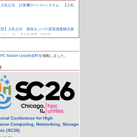
】入札公示 計算機サーバーシステム 【入札
】
究所】入札公示 発現タンパク質高感度検出装
ピュータ 【入札締切：9/16】
力研究開発機構】資料招請 ＧＰＵ計算機シス
HPC Market Update資料
を掲載しました。
9/1】
ト
力研究開発機構】入札公示 炉心損傷解析用ク
の購入 【入札締切：9/29】
】落札公示 人工知能用計算ノード 【株式会
,988,000円
ional Conference for High
ance Computing, Networking, Storage
sis (SC26)