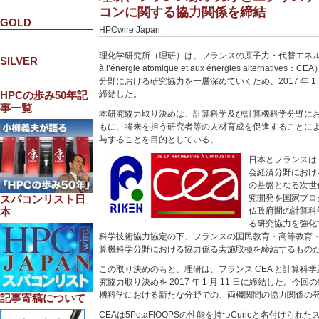
コンに関する協力関係を締結
GOLD
HPCwire Japan
理化学研究所（理研）は、フランスの原子力・代替エネルギー庁
SILVER
à l’énergie atomique et aux énergies alterna
分野における研究協力を一層深めていくため、2017 年 1 
締結した。
HPCの歩み50年記
事一覧
本研究協力取り決めは、計算科学及び計算機科学分野に
もに、将来を担う研究者等の人材育成を促進することに
与することを目的としている。
日本とフランスは
会経済分野におけ
の基盤となる次世
究開発を国家プロ
スパコンリスト日
仏政府間の計算科
本
る研究協力を強化
科学技術協力協定の下、フランスの国民教育・高等教育
算機科学分野における協力係る実施取極を締結するもの
この取り決めのもと、理研は、フランス CEA と計算科
究協力取り決めを 2017 年 1 月 11 日に締結した。
機科学における新たな分野での、両機関間の協力関係の
記事寄稿について
CEAは5PetaFlOOPSの性能を持つCurieと名付け