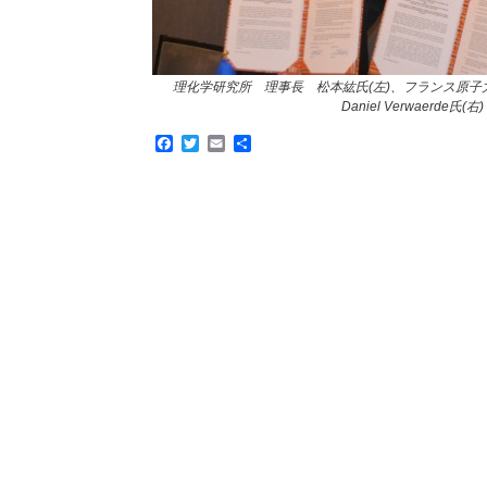
理化学研究所 理事長 松本紘氏(左)、フランス原
Daniel Verwaerde氏(右)
Facebook
Twitter
Email
共
有